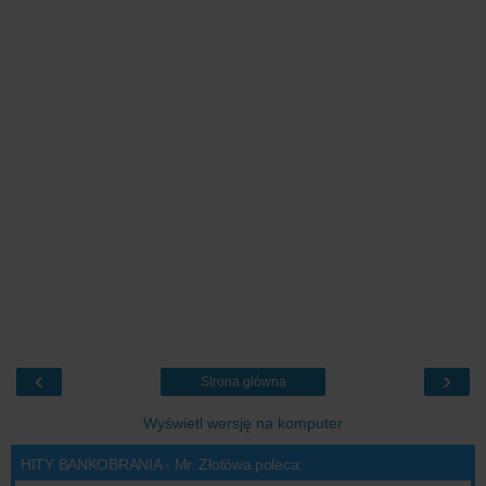
‹
›
Strona główna
Wyświetl wersję na komputer
HITY BANKOBRANIA - Mr. Złotówa poleca: