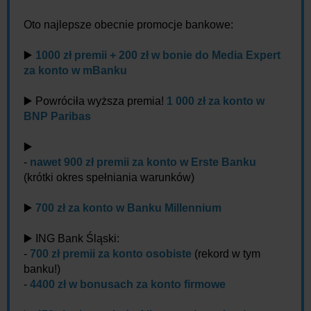
Oto najlepsze obecnie promocje bankowe:
▶️
1000 zł premii + 200 zł w bonie do Media Expert
za konto w mBanku
▶️ Powróciła wyższa premia!
1 000 zł za konto w
BNP Paribas
▶️
-
nawet 900 zł premii za konto w Erste Banku
(krótki okres spełniania warunków)
▶️
700 zł za konto w Banku Millennium
▶️ ING Bank Śląski:
-
700 zł premii za konto osobiste
(rekord w tym
banku!)
-
4400 zł w bonusach za konto firmowe