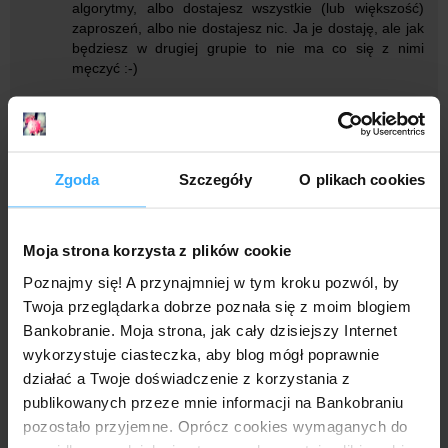
algorytmy, albo dostajesz wszystkie (lub większość)
zaproszeń, albo nie dostajesz nic. Ja je dostaję, ale jak
będziesz w drugiej grupie to nie ma co się z nimi
męczyć :-)
Anonimowy
21 lutego 2024 09:20
Normalka że takie promocje są w celu aktywizowania
klientów bardzo biernych. Jeśli ktoś na co dzień
Zgoda
Szczegóły
O plikach cookies
korzysta z konta, ma wpływy, płaci kartą to nic nie
dostaje. Ale jak konto leży nieużywane to wtedy szansa
na zaproszenie jest większa. No i koniecznie trzeba
Moja strona korzysta z plików cookie
mieć włączone zgody na marketing.
Poznajmy się! A przynajmniej w tym kroku pozwól, by
Twoja przeglądarka dobrze poznała się z moim blogiem
Anonimowy
21 lutego 2024 14:44
Bankobranie. Moja strona, jak cały dzisiejszy Internet
Zrób 3-krotnie wpływ na 1k, zaloguj się do apki oraz
wykorzystuje ciasteczka, aby blog mógł poprawnie
wyraź zgodę na weryfikację behawioralną ... to
działać a Twoje doświadczenie z korzystania z
wszystko?
publikowanych przeze mnie informacji na Bankobraniu
pozostało przyjemne. Oprócz cookies wymaganych do