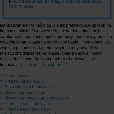
▶️
450 zł w bonach do Allegro za kartę kredytową
BNP Paribas
Bankobranie®
- to mój blog, ale też praktykowany sposób na
finanse osobiste. Tu dowiesz się jak bardzo opłacalne jest
zarabianie na bankach poprzez promocje bankowe: premie za
otwarcie konta, okazje na nagrody od banku i moneyback, czyli
zwrot za płatności kartą debetową lub kredytową. W tym
miejscu znajdziesz też najlepsze lokaty bankowe i konta
oszczędnościowe. Bądź za pan brat z bankowością i
finansami.
O czym jest Bankobranie?
☞
Strona główna
☞
Przewodnik po blogu
☞
Baza wiedzy o bankowości
☞
Aktywne promocje kont
☞
Aktywne promocje kart kredytowych
☞
Promocje kont firmowych
☞
Promocje kont dla dzieci