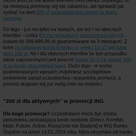
Jeżeli jeszcze nie jesteś klientem ING Banku Śląskiego, to
na niniejszą promocję się nie załapiesz, ale sprawdź jak
zyskać na start
500 zł gwarantowanej premii za konto
osobiste
.
Do tego - już nie tylko na nowych, ale też i na obecnych
klientów - czeka
6% na rachunkach oszczędnościowych
(nawet do 399 999,99 zł; gwarantowane na 3 miesiące). Z
kolei
za założenie konta dziecku (w wieku 13-17 lat) bank
płaci 100 zł
. No i dla obecnych klientów (w tym przypadku
także zaproszonych) jest jeszcze
bonus 50 zł za wpłatę 200
zł za konto oszczędnościowe
. Dużo tego - w wyżej
podlinkowanych wpisach znajdziesz szczegółowe
omówienie zasad uczestnictwa i warunków promocji, a
poniżej skupiam się już wyłącznie na nowości.
"200 zł dla aktywnych" w promocji ING
Dla kogo promocja?
Uczestnikiem może być osoba
pełnoletnia, posiadająca konto osobiste (Direct, Komfort,
Mobi, Future, Active, Klasyczne lub Student) w ING Banku
Śląskim na dzień 14.02.2024 roku, która otrzymała od banku