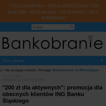
⭐
1200 zł od mBanku
⭐
1000 zł od BNP Paribas
⭐
900
zł od Erste
⭐
800 zł od Aliora
⭐
700 zł od ING
⭐
700 zł
od Millennium
▼
👉 Nie przegap nowości. Pomaga:
Bankobranie na WhatsAppie
20.02.2024
PROMOCJA ZAKOŃCZONA
"200 zł dla aktywnych": promocja dla
obecnych klientów ING Banku
Śląskiego