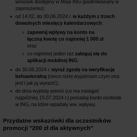
wniosek dostępny w Moje ING (podlinkowany w
zaproszeniu);
od 14.02. do 30.06.2024 r.
w każdym z trzech
dowolnych miesięcy kalendarzowych
:
zapewnij wpływy na konto na
łączną kwotę co najmniej 1 000 zł
oraz
co najmniej jeden raz
zaloguj się do
aplikacji mobilnej ING
;
do 30.06.2024 r.
wyraź zgodę na weryfikację
behawioralną
(nieco niżej wyjaśniam czym ona
jest i jak ją wyrazić);
do dnia wypłaty premii (co ma nastąpić
najpóźniej 15.07.2024 r.) posiadaj konto osobiste
w ING, na które wpadały ww. wpływy.
Przydatne wskazówki dla uczestników
promocji "200 zł dla aktywnych"