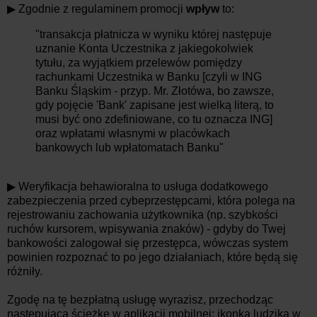
▶ Zgodnie z regulaminem promocji
wpływ
to:
"transakcja płatnicza w wyniku której następuje
uznanie Konta Uczestnika z jakiegokolwiek
tytułu, za wyjątkiem przelewów pomiędzy
rachunkami Uczestnika w Banku [czyli w ING
Banku Śląskim - przyp. Mr. Złotówa, bo zawsze,
gdy pojęcie 'Bank' zapisane jest wielką literą, to
musi być ono zdefiniowane, co tu oznacza ING]
oraz wpłatami własnymi w placówkach
bankowych lub wpłatomatach Banku"
▶ Weryfikacja behawioralna to usługa dodatkowego
zabezpieczenia przed cybeprzestępcami, która polega na
rejestrowaniu zachowania użytkownika (np. szybkości
ruchów kursorem, wpisywania znaków) - gdyby do Twej
bankowości zalogował się przestępca, wówczas system
powinien rozpoznać to po jego działaniach, które będą się
różniły.
Zgodę na tę bezpłatną usługę wyrazisz, przechodząc
następującą ścieżkę w aplikacji mobilnej: ikonka ludzika w