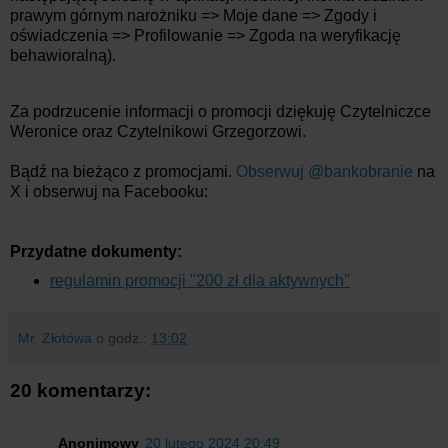
prawym górnym narożniku => Moje dane => Zgody i
oświadczenia => Profilowanie => Zgoda na weryfikację
behawioralną).
Za podrzucenie informacji o promocji dziękuję Czytelniczce
Weronice oraz Czytelnikowi Grzegorzowi.
Bądź na bieżąco z promocjami.
Obserwuj @bankobranie
na
X i obserwuj na Facebooku:
Przydatne dokumenty:
regulamin promocji "200 zł dla aktywnych"
Mr. Złotówa
o godz.:
13:02
20 komentarzy:
Anonimowy
20 lutego 2024 20:49