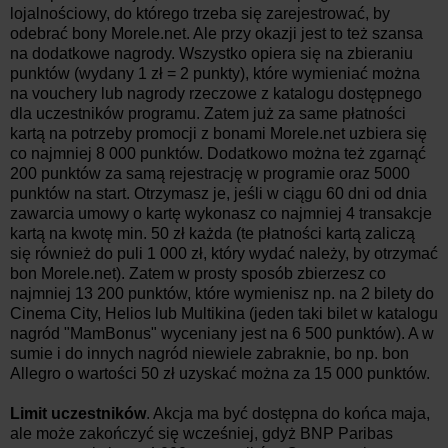
lojalnościowy, do którego trzeba się zarejestrować, by
odebrać bony Morele.net. Ale przy okazji jest to też szansa
na dodatkowe nagrody. Wszystko opiera się na zbieraniu
punktów (wydany 1 zł = 2 punkty), które wymieniać można
na vouchery lub nagrody rzeczowe z katalogu dostępnego
dla uczestników programu. Zatem już za same płatności
kartą na potrzeby promocji z bonami Morele.net uzbiera się
co najmniej 8 000 punktów. Dodatkowo można też zgarnąć
200 punktów za samą rejestrację w programie oraz 5000
punktów na start. Otrzymasz je, jeśli w ciągu 60 dni od dnia
zawarcia umowy o kartę wykonasz co najmniej 4 transakcje
kartą na kwotę min. 50 zł każda (te płatności kartą zaliczą
się również do puli 1 000 zł, który wydać należy, by otrzymać
bon Morele.net). Zatem w prosty sposób zbierzesz co
najmniej 13 200 punktów, które wymienisz np. na 2 bilety do
Cinema City, Helios lub Multikina (jeden taki bilet w katalogu
nagród "MamBonus" wyceniany jest na 6 500 punktów). A w
sumie i do innych nagród niewiele zabraknie, bo np. bon
Allegro o wartości 50 zł uzyskać można za 15 000 punktów.
Limit uczestników
. Akcja ma być dostępna do końca maja,
ale może zakończyć się wcześniej, gdyż BNP Paribas