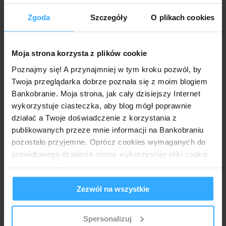
Anonimowy
4 kwietnia 2019 09:17
2000 zł - tak informują na infolinii
Zgoda
Szczegóły
O plikach cookies
Anonimowy
7 kwietnia 2019 13:52
Moja strona korzysta z plików cookie
Potwierdzam. Kartę z takim limitem wyrobiłam.
Poznajmy się! A przynajmniej w tym kroku pozwól, by
Twoja przeglądarka dobrze poznała się z moim blogiem
Odpowiedz
Bankobranie. Moja strona, jak cały dzisiejszy Internet
wykorzystuje ciasteczka, aby blog mógł poprawnie
działać a Twoje doświadczenie z korzystania z
Anonimowy
4 kwietnia 2019 11:25
publikowanych przeze mnie informacji na Bankobraniu
Co znaczy 'odebranie nagrody ma być możliwe w ciągu
pozostało przyjemne. Oprócz cookies wymaganych do
dwóch miesięcy od jej udostępnienia przez bank'? Mam 2
prawidłowego działania strony wykorzystuję pliki cookie
m-ce na wykorzystanie bonu?
do spersonalizowania treści i reklam, aby również
Odpowiedz
analizować ruch w mojej witrynie. Informacje o tym, jak
Zezwól na wszystkie
Odpowiedzi
korzystasz z bloga, udostępniam moim partnerom
społecznościowym, reklamowym i analitycznym.
Anonimowy
4 kwietnia 2019 12:21
Partnerzy mogą połączyć te informacje z innymi danymi
Spersonalizuj
Nagroda to bon.