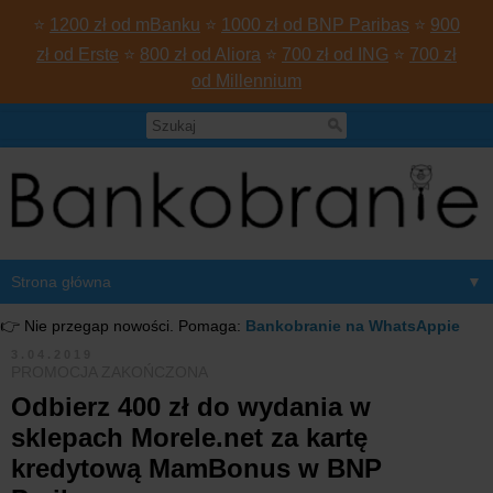
⭐
1200 zł od mBanku
⭐
1000 zł od BNP Paribas
⭐
900
zł od Erste
⭐
800 zł od Aliora
⭐
700 zł od ING
⭐
700 zł
od Millennium
▼
👉 Nie przegap nowości. Pomaga:
Bankobranie na WhatsAppie
3.04.2019
PROMOCJA ZAKOŃCZONA
Odbierz 400 zł do wydania w
sklepach Morele.net za kartę
kredytową MamBonus w BNP