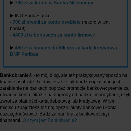
▶️
700 zł za konto w Banku Millennium
▶️ ING Bank Śląski:
-
700 zł premii za konto osobiste
(rekord w tym
banku!)
-
4400 zł w bonusach za konto firmowe
▶️
450 zł w bonach do Allegro za kartę kredytową
BNP Paribas
Bankobranie®
- to mój blog, ale też praktykowany sposób na
finanse osobiste. Tu dowiesz się jak bardzo opłacalne jest
zarabianie na bankach poprzez promocje bankowe: premie za
otwarcie konta, okazje na nagrody od banku i moneyback, czyli
zwrot za płatności kartą debetową lub kredytową. W tym
miejscu znajdziesz też najlepsze lokaty bankowe i konta
oszczędnościowe. Bądź za pan brat z bankowością i
finansami.
O czym jest Bankobranie?