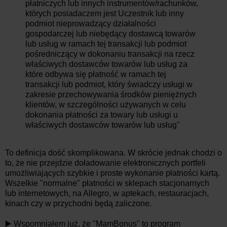
płatniczych lub innych instrumentów/rachunków,
których posiadaczem jest Uczestnik lub inny
podmiot nieprowadzący działalności
gospodarczej lub niebędący dostawcą towarów
lub usług w ramach tej transakcji lub podmiot
pośredniczący w dokonaniu transakcji na rzecz
właściwych dostawców towarów lub usług za
które odbywa się płatność w ramach tej
transakcji lub podmiot, który świadczy usługi w
zakresie przechowywania środków pieniężnych
klientów, w szczególności używanych w celu
dokonania płatności za towary lub usługi u
właściwych dostawców towarów lub usług"
To definicja dość skomplikowana. W skrócie jednak chodzi o
to, że nie przejdzie doładowanie elektronicznych portfeli
umożliwiających szybkie i proste wykonanie płatności kartą.
Wszelkie "normalne" płatności w sklepach stacjonarnych
lub internetowych, na Allegro, w aptekach, restauracjach,
kinach czy w przychodni będą zaliczone.
▶️ Wspomniałem już, że "MamBonus" to program