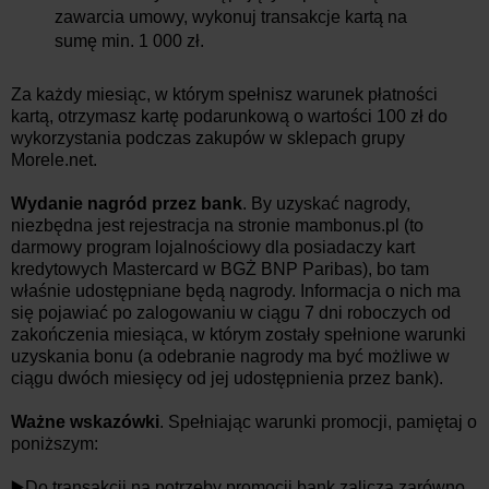
zawarcia umowy, wykonuj transakcje kartą na
sumę min. 1 000 zł.
Za każdy miesiąc, w którym spełnisz warunek płatności
kartą, otrzymasz kartę podarunkową o wartości 100 zł do
wykorzystania podczas zakupów w sklepach grupy
Morele.net.
Wydanie nagród przez bank
. By uzyskać nagrody,
niezbędna jest rejestracja na stronie mambonus.pl (to
darmowy program lojalnościowy dla posiadaczy kart
kredytowych Mastercard w BGŻ BNP Paribas), bo tam
właśnie udostępniane będą nagrody. Informacja o nich ma
się pojawiać po zalogowaniu w ciągu 7 dni roboczych od
zakończenia miesiąca, w którym zostały spełnione warunki
uzyskania bonu (a odebranie nagrody ma być możliwe w
ciągu dwóch miesięcy od jej udostępnienia przez bank).
Ważne wskazówki
. Spełniając warunki promocji, pamiętaj o
poniższym:
▶️Do transakcji na potrzeby promocji bank zalicza zarówno