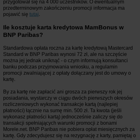
przygotował się na 4 000 uczestników. O ewentualnym
przedterminowym zakończeniu promocji informacja ma
pojawić się
tutaj
.
Ile kosztuje karta kredytowa MamBonus w
BNP Paribas?
Standardowa opłata roczna za kartę kredytową Mastercard
Standard w BNP Paribas wynosi 72 zł, ale na szczęście
można jej jednak uniknąć - o czym informują konsultanci
banku podczas przyjmowania wniosku, a regulamin
promocji zwalniającej z opłaty dołączany jest do umowy o
kartę.
By za kartę nie zapłacić ani grosza za pierwszy rok jej
posiadania, wystarczy w ciągu dwóch pierwszych okresów
rozliczeniowych wykonać transakcje kartą (najlepiej
płatności) łącznie na sumę min. 500 zł. Ta kwota (jeśli
wykonasz płatności kartą) jednocześnie zaliczy się do
transakcji spełniających warunki promocji z bonami
Morele.net. BNP Paribas nie pobiera opłat miesięcznych za
kartę. Gdy zdecydujesz się na rezygnację z karty, pamiętaj o