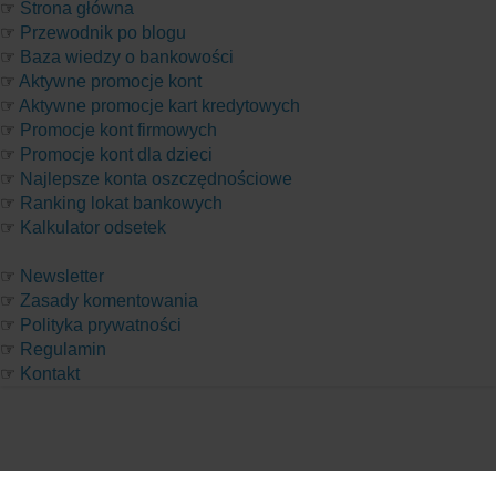
☞
Strona główna
☞
Przewodnik po blogu
☞
Baza wiedzy o bankowości
☞
Aktywne promocje kont
☞
Aktywne promocje kart kredytowych
☞
Promocje kont firmowych
☞
Promocje kont dla dzieci
☞
Najlepsze konta oszczędnościowe
☞
Ranking lokat bankowych
☞
Kalkulator odsetek
☞
Newsletter
☞
Zasady komentowania
☞
Polityka prywatności
☞
Regulamin
☞
Kontakt