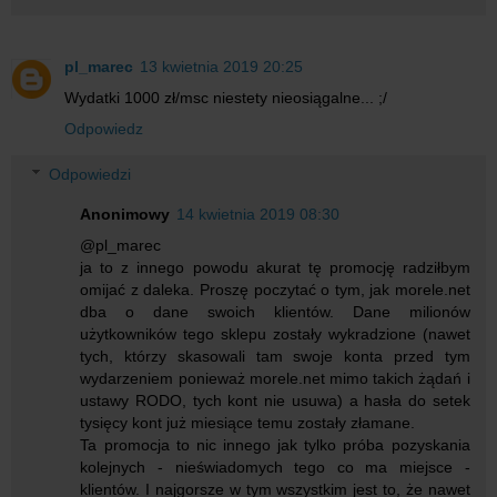
pl_marec
13 kwietnia 2019 20:25
Wydatki 1000 zł/msc niestety nieosiągalne... ;/
Odpowiedz
Odpowiedzi
Anonimowy
14 kwietnia 2019 08:30
@pl_marec
ja to z innego powodu akurat tę promocję radziłbym
omijać z daleka. Proszę poczytać o tym, jak morele.net
dba o dane swoich klientów. Dane milionów
użytkowników tego sklepu zostały wykradzione (nawet
tych, którzy skasowali tam swoje konta przed tym
wydarzeniem ponieważ morele.net mimo takich żądań i
ustawy RODO, tych kont nie usuwa) a hasła do setek
tysięcy kont już miesiące temu zostały złamane.
Ta promocja to nic innego jak tylko próba pozyskania
kolejnych - nieświadomych tego co ma miejsce -
klientów. I najgorsze w tym wszystkim jest to, że nawet