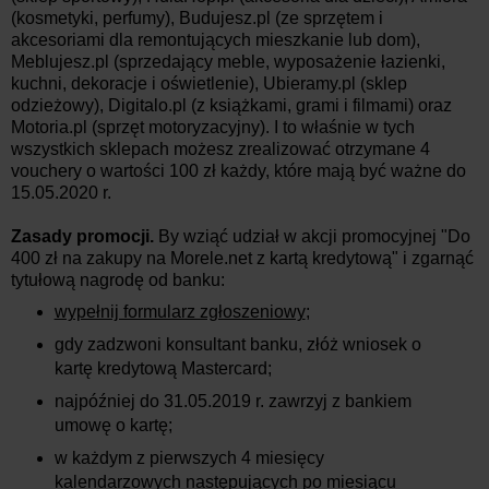
(kosmetyki, perfumy), Budujesz.pl (ze sprzętem i
akcesoriami dla remontujących mieszkanie lub dom),
Meblujesz.pl (sprzedający meble, wyposażenie łazienki,
kuchni, dekoracje i oświetlenie), Ubieramy.pl (sklep
odzieżowy), Digitalo.pl (z książkami, grami i filmami) oraz
Motoria.pl (sprzęt motoryzacyjny). I to właśnie w tych
wszystkich sklepach możesz zrealizować otrzymane 4
vouchery o wartości 100 zł każdy, które mają być ważne do
15.05.2020 r.
Zasady promocji.
By wziąć udział w akcji promocyjnej "Do
400 zł na zakupy na Morele.net z kartą kredytową" i zgarnąć
tytułową nagrodę od banku:
wypełnij formularz zgłoszeniowy
;
gdy zadzwoni konsultant banku, złóż wniosek o
kartę kredytową Mastercard;
najpóźniej do 31.05.2019 r. zawrzyj z bankiem
umowę o kartę;
w każdym z pierwszych 4 miesięcy
kalendarzowych następujących po miesiącu