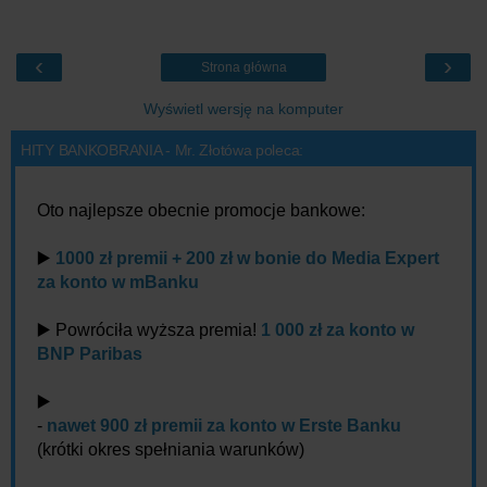
‹
›
Strona główna
Wyświetl wersję na komputer
HITY BANKOBRANIA - Mr. Złotówa poleca:
Oto najlepsze obecnie promocje bankowe:
▶️
1000 zł premii + 200 zł w bonie do Media Expert
za konto w mBanku
▶️ Powróciła wyższa premia!
1 000 zł za konto w
BNP Paribas
▶️
-
nawet 900 zł premii za konto w Erste Banku
(krótki okres spełniania warunków)