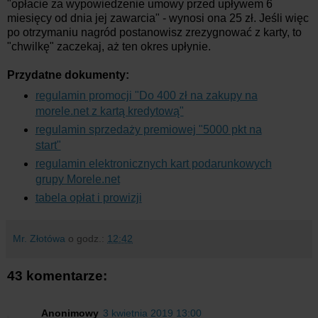
"opłacie za wypowiedzenie umowy przed upływem 6
miesięcy od dnia jej zawarcia" - wynosi ona 25 zł. Jeśli więc
po otrzymaniu nagród postanowisz zrezygnować z karty, to
"chwilkę" zaczekaj, aż ten okres upłynie.
Przydatne dokumenty:
regulamin promocji "Do 400 zł na zakupy na
morele.net z kartą kredytową"
regulamin sprzedaży premiowej "5000 pkt na
start"
regulamin elektronicznych kart podarunkowych
grupy Morele.net
tabela opłat i prowizji
Mr. Złotówa
o godz.:
12:42
43 komentarze:
Anonimowy
3 kwietnia 2019 13:00