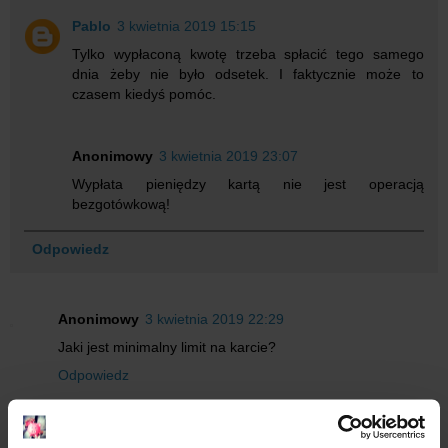
Pablo
3 kwietnia 2019 15:15
Tylko wypłaconą kwotę trzeba spłacić tego samego
dnia żeby nie było odsetek. I faktycznie może to
czasem kiedyś pomóc.
Anonimowy
3 kwietnia 2019 23:07
Wypłata pieniędzy kartą nie jest operacją
bezgotówkową!
Odpowiedz
Anonimowy
3 kwietnia 2019 22:29
Jaki jest minimalny limit na karcie?
Odpowiedz
Odpowiedzi