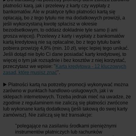
płatności karą, jak i przelewy z karty czy wypłaty z
bankomatów. Ale w praktyce tylko płatności kartą się
opłacają, bo z tego tytułu nie ma dodatkowych prowizji, a
jeśli wykorzystaną kwotę spłacisz w okresie
bezodsetkowym, to oddasz dokładnie tyle samo (i ani
grosza więcej). Przelewy z karty i wypłaty z bankomatów
kartą kredytową nie są opłacalne, bo z tego tytułu bank
pobiera prowizję 4,9% (min. 10 zł), więc lepiej tego unikać.
Jeśli dotąd nie było Ci dane posiadać karty kredytowej, to
więcej o tym jak rozsądnie i bez kosztów z niej korzystać,
przeczytasz we wpisie: "
Karta kredytowa - 12 kluczowych
zasad, które musisz znać
".
▶️ Płatności kartą na potrzeby promocji wykonywać można
zarówno w punktach handlowo-usługowych, jak i w
sklepach internetowych. Trzeba jednak mieć na uwadze, że
zgodnie z regulaminem nie zaliczą się płatności zwrócone
lub wykonane kartą dodatkową (jeśli takową do swej karty
zamówisz). Nie zaliczą się też transakcje:
"polegające na zasilaniu środkami pieniężnymi
instrumentów płatniczych lub rachunków