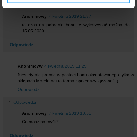
otrzymanymi od Ciebie lub uzyskanymi podczas
korzystania z ich usług.
Anonimowy
4 kwietnia 2019 21:37
to czas na pobranie bonu. A wykorzystać można do
15.05.2020
Odpowiedz
Anonimowy
4 kwietnia 2019 11:29
Niestety ale premia w postaci bonu akceptowanego tylko w
sklepach Morele.net to forma 'sprzedaży łączonej' :)
Odpowiedz
Odpowiedzi
Anonimowy
7 kwietnia 2019 13:51
Co masz na myśli?
Odpowiedz