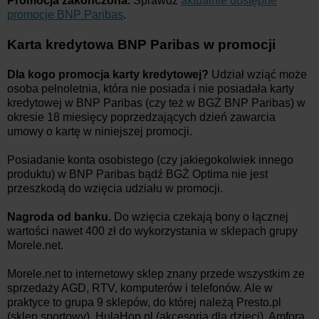
Promocja zakończona.
Sprawdź
aktualnie dostępne
promocje BNP Paribas
.
Karta kredytowa BNP Paribas w promocji
Dla kogo promocja karty kredytowej?
Udział wziąć może
osoba pełnoletnia, która nie posiada i nie posiadała karty
kredytowej w BNP Paribas (czy też w BGŻ BNP Paribas) w
okresie 18 miesięcy poprzedzających dzień zawarcia
umowy o kartę w niniejszej promocji.
Posiadanie konta osobistego (czy jakiegokolwiek innego
produktu) w BNP Paribas bądź BGŻ Optima nie jest
przeszkodą do wzięcia udziału w promocji.
Nagroda od banku.
Do wzięcia czekają bony o łącznej
wartości nawet 400 zł do wykorzystania w sklepach grupy
Morele.net.
Morele.net to internetowy sklep znany przede wszystkim ze
sprzedaży AGD, RTV, komputerów i telefonów. Ale w
praktyce to grupa 9 sklepów, do której należą Presto.pl
(sklep sportowy), HulaHop.pl (akcesoria dla dzieci), Amfora