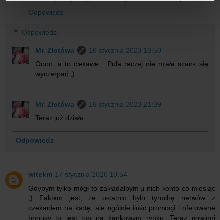
korzystania z ich usług.
Odpowiedz
Odpowiedzi
Mr. Złotówa
16 stycznia 2020 18:50
Oooo, a to ciekawe... Pula raczej nie miała szans się
wyczerpać ;)
Mr. Złotówa
16 stycznia 2020 21:09
Teraz już działa.
Odpowiedz
witekm
17 stycznia 2020 10:54
Gdybym tylko mógł to zakładałbym u nich konto co miesiąc
;) Faktem jest, że ostatnio było tyrochę nerwów z
czekaniem na kartę, ale ogólnie ilośc promocji i oferowane
bonusy to jest top na bankowym rynku. Teraz powinni