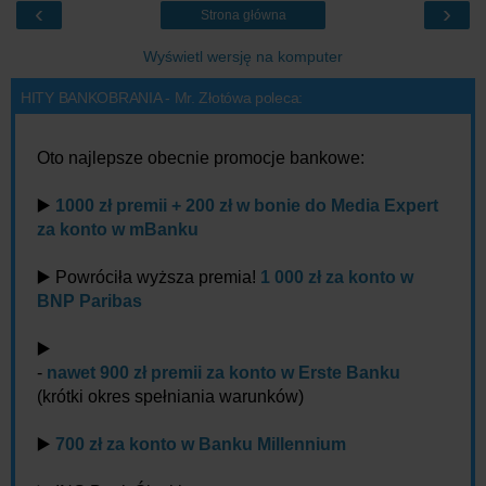
‹
›
Strona główna
Wyświetl wersję na komputer
HITY BANKOBRANIA - Mr. Złotówa poleca:
Oto najlepsze obecnie promocje bankowe:
▶️
1000 zł premii + 200 zł w bonie do Media Expert
za konto w mBanku
▶️ Powróciła wyższa premia!
1 000 zł za konto w
BNP Paribas
▶️
-
nawet 900 zł premii za konto w Erste Banku
(krótki okres spełniania warunków)
▶️
700 zł za konto w Banku Millennium