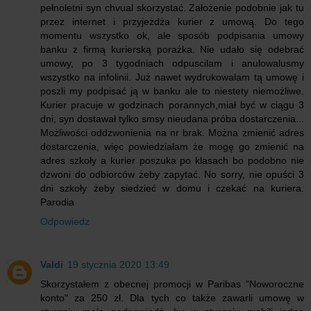
pełnoletni syn chvual skorzystać. Założenie podobnie jak tu
przez internet i przyjeżdża kurier z umową. Do tego
momentu wszystko ok, ale sposób podpisania umowy
banku z firmą kurierską porażka. Nie udało się odebrać
umowy, po 3 tygodniach odpuscilam i anulowalusmy
wszystko na infolinii. Już nawet wydrukowalam tą umowę i
poszli my podpisać ją w banku ale to niestety niemożliwe.
Kurier pracuje w godzinach porannych,miał być w ciągu 3
dni, syn dostawał tylko smsy nieudana próba dostarczenia...
Możliwości oddzwonienia na nr brak. Można zmienić adres
dostarczenia, więc powiedziałam że mogę go zmienić na
adres szkoły a kurier poszuka po klasach bo podobno nie
dzwoni do odbiorców żeby zapytać. No sorry, nie opuści 3
dni szkoły żeby siedzieć w domu i czekać na kuriera.
Parodia
Odpowiedz
Valdi
19 stycznia 2020 13:49
Skorzystałem z obecnej promocji w Paribas "Noworoczne
konto" za 250 zł. Dla tych co także zawarli umowę w