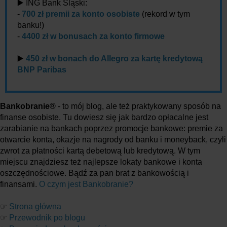
▶️ ING Bank Śląski:
-
700 zł premii za konto osobiste
(rekord w tym
banku!)
-
4400 zł w bonusach za konto firmowe
▶️
450 zł w bonach do Allegro za kartę kredytową
BNP Paribas
Bankobranie®
- to mój blog, ale też praktykowany sposób na
finanse osobiste. Tu dowiesz się jak bardzo opłacalne jest
zarabianie na bankach poprzez promocje bankowe: premie za
otwarcie konta, okazje na nagrody od banku i moneyback, czyli
zwrot za płatności kartą debetową lub kredytową. W tym
miejscu znajdziesz też najlepsze lokaty bankowe i konta
oszczędnościowe. Bądź za pan brat z bankowością i
finansami.
O czym jest Bankobranie?
☞
Strona główna
☞
Przewodnik po blogu