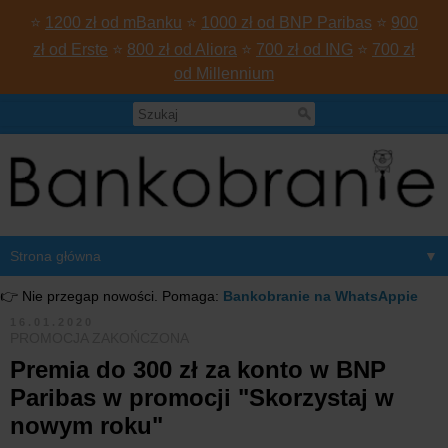
⭐
1200 zł od mBanku
⭐
1000 zł od BNP Paribas
⭐
900
zł od Erste
⭐
800 zł od Aliora
⭐
700 zł od ING
⭐
700 zł
od Millennium
▼
👉 Nie przegap nowości. Pomaga:
Bankobranie na WhatsAppie
16.01.2020
PROMOCJA ZAKOŃCZONA
Premia do 300 zł za konto w BNP
Paribas w promocji "Skorzystaj w
nowym roku"