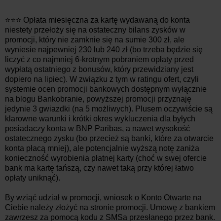
⭐⭐⭐ Opłata miesięczna za kartę wydawaną do konta
niestety przełoży się na ostateczny bilans zysków w
promocji, który nie zamknie się na sumie 300 zł, ale
wyniesie najpewniej 230 lub 240 zł (bo trzeba będzie się
liczyć z co najmniej 6-krotnym pobraniem opłaty przed
wypłatą ostatniego z bonusów, który przewidziany jest
dopiero na lipiec). W związku z tym w ratingu ofert, czyli
systemie ocen promocji bankowych dostępnym wyłącznie
na blogu Bankobranie, powyższej promocji przyznaję
jedynie 3 gwiazdki (na 5 możliwych). Plusem oczywiście są
klarowne warunki i krótki okres wykluczenia dla byłych
posiadaczy konta w BNP Paribas, a nawet wysokość
ostatecznego zysku (bo przecież są banki, które za otwarcie
konta płacą mniej), ale potencjalnie wyższą notę zaniża
konieczność wyrobienia płatnej karty (choć w swej ofercie
bank ma kartę tańszą, czy nawet taką przy której łatwo
opłaty uniknąć).
By wziąć udział w promocji, wniosek o Konto Otwarte na
Ciebie należy złożyć na stronie promocji. Umowę z bankiem
zawrzesz za pomocą kodu z SMSa przesłanego przez bank.