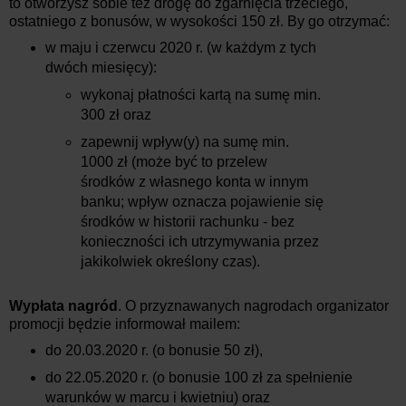
to otworzysz sobie też drogę do zgarnięcia trzeciego,
ostatniego z bonusów, w wysokości 150 zł. By go otrzymać:
w maju i czerwcu 2020 r. (w każdym z tych
dwóch miesięcy):
wykonaj płatności kartą na sumę min.
300 zł oraz
zapewnij wpływ(y) na sumę min.
1000 zł (może być to przelew
środków z własnego konta w innym
banku; wpływ oznacza pojawienie się
środków w historii rachunku - bez
konieczności ich utrzymywania przez
jakikolwiek określony czas).
Wypłata nagród
. O przyznawanych nagrodach organizator
promocji będzie informował mailem:
do 20.03.2020 r. (o bonusie 50 zł),
do 22.05.2020 r. (o bonusie 100 zł za spełnienie
warunków w marcu i kwietniu) oraz