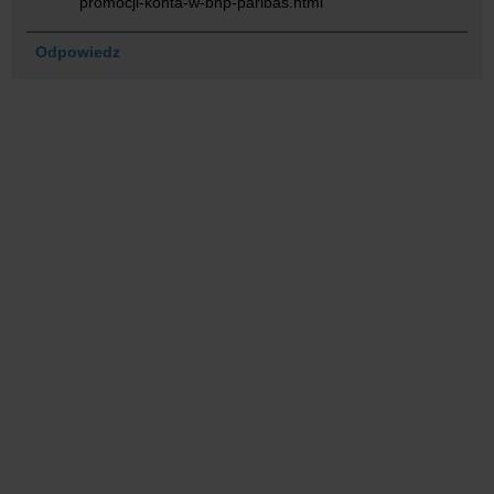
promocji-konta-w-bnp-paribas.html
Odpowiedz