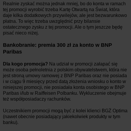
Realnie zyskać można jednak mniej, bo do konta w ramach
tej promocji wyrobić trzeba Kartę Otwartą na Świat, która
daje kilka dodatkowych przywilejów, ale jest bezwarunkowo
płatna. To więc trzeba uwzględnić przy bilansie
ostatecznego zysku z tej promocji. Ale o tym jeszcze będę
pisać nieco niżej.
Bankobranie: premia 300 zł za konto w BNP
Paribas
Dla kogo promocja?
Na udział w promocji załapać się
może osoba pełnoletnia z polskim obywatelstwem, która nie
jest stroną umowy ramowej z BNP Paribas oraz nie posiada
i w ciągu 9 miesięcy przed datą złożenia wniosku o konto w
niniejszej promocji, nie posiadała konta osobistego w BNP
Paribas i/lub w Raiffeisen Polbanku. Wykluczenie obejmuje
też współposiadaczy rachunków.
Uczestnikiem promocji mogą być z kolei klienci BGŻ Optima
(nawet obecnie posiadający jakiekolwiek produkty w tym
banku).