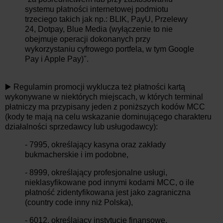
systemu płatności internetowej podmiotu
trzeciego takich jak np.: BLIK, PayU, Przelewy
24, Dotpay, Blue Media (wyłączenie to nie
obejmuje operacji dokonanych przy
wykorzystaniu cyfrowego portfela, w tym Google
Pay i Apple Pay)".
▶️ Regulamin promocji wyklucza też płatności kartą
wykonywane w niektórych miejscach, w których terminal
płatniczy ma przypisany jeden z poniższych kodów MCC
(kody te mają na celu wskazanie dominującego charakteru
działalności sprzedawcy lub usługodawcy):
- 7995, określający kasyna oraz zakłady
bukmacherskie i im podobne,
- 8999, określający profesjonalne usługi,
nieklasyfikowane pod innymi kodami MCC, o ile
płatność zidentyfikowana jest jako zagraniczna
(country code inny niż Polska),
- 6012, określający instytucje finansowe,