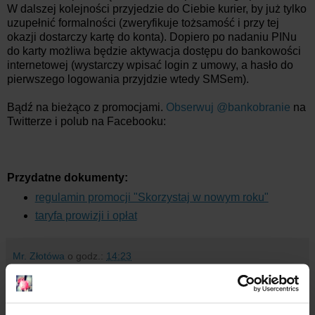
W dalszej kolejności przyjedzie do Ciebie kurier, by już tylko
uzupełnić formalności (zweryfikuje tożsamość i przy tej
okazji dostarczy kartę do konta). Dopiero po nadaniu PINu
do karty możliwa będzie aktywacja dostępu do bankowości
internetowej (wystarczy wpisać login z umowy, a hasło do
pierwszego logowania przyjdzie wtedy SMSem).
Bądź na bieżąco z promocjami.
Obserwuj @bankobranie
na
Twitterze i polub na Facebooku:
Przydatne dokumenty:
regulamin promocji "Skorzystaj w nowym roku"
taryfa prowizji i opłat
Mr. Złotówa
o godz.:
14:23
27 komentarzy: