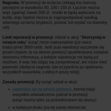
Nagroda.
W promocji do wzięcia czekają trzy bonusy
pieniężne w wysokości 50, 100 i 150 zł. Łącznie można
więc zgarnąć nawet 300 zł - środki te będą wpłacane na
konto, więc będzie można je zagospodarować według
własnego uznania (wypłacić, przelać lub wydać na dowolny
cel).
Limit rejestracji w promocji
. Udział w akcji "
Skorzystaj w
nowym roku
" wziąć może maksymalnie (już nieco
tradycyjnie) 3000 osób. Jeśli pula rejestracji wyczerpie się
przed czasem, to na stronie promocji opublikowana zostanie
stosowna informacja, a kolejne rejestracje nie będą już
możliwe. A więc kto zdąży się zarejestrować, ten może mieć
pewność zdobycia nagrody (ale oczywiście po spełnieniu
wszystkich warunków, o których piszę niżej).
Zasady promocji.
By wziąć udział w akcji:
zarejestruj się na stronie promocji
, zaznaczając
wszystkie oświadczenia (udział w promocji
wziąć można tylko za pośrednictwem tej strony);
w kolejnym kroku (na tej samej stronie) do