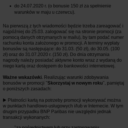
do 24.07.2020 r. (o bonusie 150 zł za spełnienie
warunków w maju u czerwcu).
Na pierwszą z tych wiadomości będzie trzeba zareagować i
najpóźniej do 25.03. zalogować się na stronie promocji (za
pomocą danych otrzymanych w mailu), by tam podać numer
rachunku konta założonego w promocji. A terminy wypłaty
bonusów są następujące: do 31.03. (50 zł), do 30.05. (100
zł) oraz do 31.07.2020 r. (150 zł). Do dnia otrzymania
nagrody należy posiadać aktywne konto wraz z wydaną do
niego kartą oraz dostępem do bankowości internetowej.
Ważne wskazówki
. Realizując warunki zdobywania
bonusów w promocji "
Skorzystaj w nowym roku
", pamiętaj
o poniższych zasadach:
▶️ Płatności kartą na potrzeby promocji wykonywać można
w punktach handlowo-usługowych i/lub w Internecie. W tym
drugim przypadku BNP Paribas nie uwzględni jednak
transakcji wykonanych:
"za pośrednictwem lub przy zastosowaniu