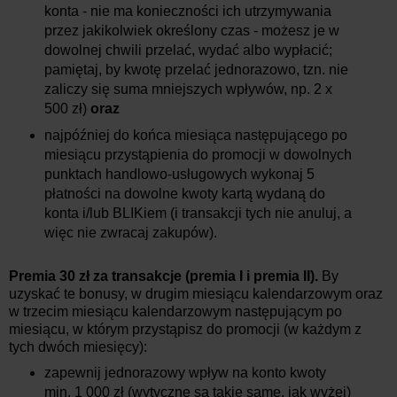
konta - nie ma konieczności ich utrzymywania
przez jakikolwiek określony czas - możesz je w
dowolnej chwili przelać, wydać albo wypłacić;
pamiętaj, by kwotę przelać jednorazowo, tzn. nie
zaliczy się suma mniejszych wpływów, np. 2 x
500 zł)
oraz
najpóźniej do końca miesiąca następującego po
miesiącu przystąpienia do promocji w dowolnych
punktach handlowo-usługowych wykonaj 5
płatności na dowolne kwoty kartą wydaną do
konta i/lub BLIKiem (i transakcji tych nie anuluj, a
więc nie zwracaj zakupów).
Premia 30 zł za transakcje (premia I i premia II).
By
uzyskać te bonusy, w drugim miesiącu kalendarzowym oraz
w trzecim miesiącu kalendarzowym następującym po
miesiącu, w którym przystąpisz do promocji (w każdym z
tych dwóch miesięcy):
zapewnij jednorazowy wpływ na konto kwoty
min. 1 000 zł (wytyczne są takie same, jak wyżej)