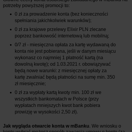
potrzeby powyższej promocji to:
0 zł za prowadzenie konta (bez konieczności
spełniania jakichkolwiek warunków);
0 zł za krajowe przelewy Elixir PLN zlecane
poprzez bankowość internetową lub mobilną;
0/7 zł - miesięczna opłata za kartę wydawaną do
konta nie jest pobierana, jeśli w danym miesiącu
wykonasz co najmniej 1 płatność kartą (na
dowolną kwotę); od 1.03.2021 r. obowiązywać
będą nowe warunki: z miesięcznej opłaty za
kartę zwalniać będą płatności na sumę min. 350
zł miesięcznie;
0 zł za wypłaty kartą kwoty min. 100 zł we
wszystkich bankomatach w Polsce (przy
wypłatach mniejszych kwot bank pobiera
prowizję w wysokości 2,50 zł).
Jak wygląda otwarcie konta w mBanku
. We wniosku o
konto wybrać możesz sposób zawarcia umowy o konto (za