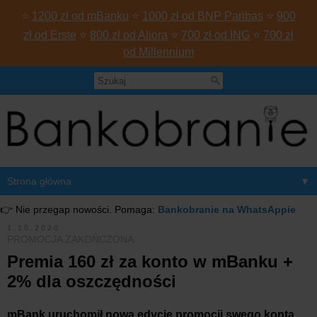
⭐
1200 zł od mBanku
⭐
1000 zł od BNP Paribas
⭐
900
zł od Erste
⭐
800 zł od Aliora
⭐
700 zł od ING
⭐
700 zł
od Millennium
▼
👉 Nie przegap nowości. Pomaga:
Bankobranie na WhatsAppie
1.10.2020
PROMOCJA ZAKOŃCZONA
Premia 160 zł za konto w mBanku +
2% dla oszczędności
mBank uruchomił nową edycję promocji swego konta