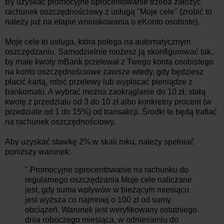
By uzyskać promocyjne oprocentowanie trzeba założyć
rachunek oszczędnościowy z usługą "Moje cele" (zrobić to
należy już na etapie wnioskowania o eKonto osobiste).
Moje cele to usługa, która polega na automatycznym
oszczędzaniu. Samodzielnie możesz ją skonfigurować tak,
by małe kwoty mBank przelewał z Twego konta osobistego
na konto oszczędnościowe zawsze wtedy, gdy będziesz
płacić kartą, robić przelewy lub wypłacać pieniądze z
bankomatu. A wybrać można zaokrąglanie do 10 zł, stałą
kwotę z przedziału od 3 do 10 zł albo konkretny procent (w
przedziale od 1 do 15%) od transakcji. Środki te będą trafiać
na rachunek oszczędnościowy.
Aby uzyskać stawkę 2% w skali roku, należy spełniać
poniższy warunek:
".Promocyjne oprocentowanie na rachunku do
regularnego oszczędzania Moje cele naliczane
jest, gdy suma wpływów w bieżącym miesiącu
jest wyższa co najmniej o 100 zł od sumy
obciążeń. Warunek jest weryfikowany ostatniego
dnia roboczego miesiąca, w odniesieniu do