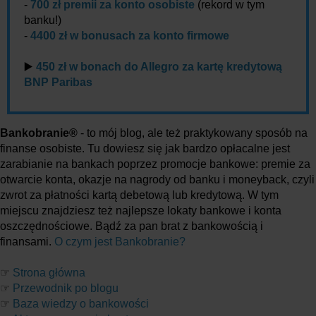
-
700 zł premii za konto osobiste
(rekord w tym
banku!)
-
4400 zł w bonusach za konto firmowe
▶️
450 zł w bonach do Allegro za kartę kredytową
BNP Paribas
Bankobranie®
- to mój blog, ale też praktykowany sposób na
finanse osobiste. Tu dowiesz się jak bardzo opłacalne jest
zarabianie na bankach poprzez promocje bankowe: premie za
otwarcie konta, okazje na nagrody od banku i moneyback, czyli
zwrot za płatności kartą debetową lub kredytową. W tym
miejscu znajdziesz też najlepsze lokaty bankowe i konta
oszczędnościowe. Bądź za pan brat z bankowością i
finansami.
O czym jest Bankobranie?
☞
Strona główna
☞
Przewodnik po blogu
☞
Baza wiedzy o bankowości