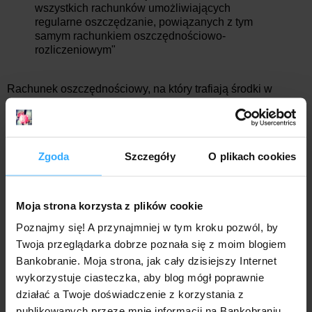
wszystkich rachunków umożliwiających
regularne oszczędzanie, powiązanych z tym
samym rachunkiem oszczędnościowo-
rozliczeniowym"
Rachunek oszczędnościowy, na który trafiają środki w
ramach usługi Moje cele otwierany i prowadzony jest za 0
zł. W miesiącu kalendarzowym wykonać można z niego
jeden przelew bez opłat.
Zgoda
Szczegóły
O plikach cookies
Przydatne dokumenty:
regulamin promocji "eKonto z premią – X edycja"
Moja strona korzysta z plików cookie
taryfa prowizji i opłat
Poznajmy się! A przynajmniej w tym kroku pozwól, by
Twoja przeglądarka dobrze poznała się z moim blogiem
Mr. Złotówa
o godz.:
11:20
Bankobranie. Moja strona, jak cały dzisiejszy Internet
wykorzystuje ciasteczka, aby blog mógł poprawnie
21 komentarzy:
działać a Twoje doświadczenie z korzystania z
publikowanych przeze mnie informacji na Bankobraniu