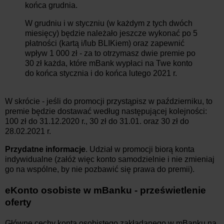
końca grudnia.
W grudniu i w styczniu (w każdym z tych dwóch
miesięcy) będzie należało jeszcze wykonać po 5
płatności (kartą i/lub BLIKiem) oraz zapewnić
wpływ 1 000 zł - za to otrzymasz dwie premie po
30 zł każda, które mBank wypłaci na Twe konto
do końca stycznia i do końca lutego 2021 r.
W skrócie - jeśli do promocji przystąpisz w październiku, to
premie będzie dostawać według następującej kolejności:
100 zł do 31.12.2020 r., 30 zł do 31.01. oraz 30 zł do
28.02.2021 r.
Przydatne informacje
. Udział w promocji biorą konta
indywidualne (załóż więc konto samodzielnie i nie zmieniaj
go na wspólne, by nie pozbawić się prawa do premii).
eKonto osobiste w mBanku - prześwietlenie
oferty
Główne cechy konta osobistego zakładanego w mBanku na