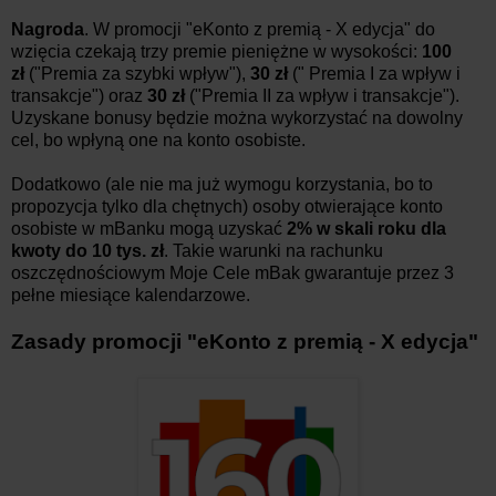
Nagroda
. W promocji "eKonto z premią - X edycja" do
wzięcia czekają trzy premie pieniężne w wysokości:
100
zł
("Premia za szybki wpływ"),
30 zł
(" Premia I za wpływ i
transakcje") oraz
30 zł
("Premia II za wpływ i transakcje").
Uzyskane bonusy będzie można wykorzystać na dowolny
cel, bo wpłyną one na konto osobiste.
Dodatkowo (ale nie ma już wymogu korzystania, bo to
propozycja tylko dla chętnych) osoby otwierające konto
osobiste w mBanku mogą uzyskać
2% w skali roku dla
kwoty do 10 tys. zł
. Takie warunki na rachunku
oszczędnościowym Moje Cele mBak gwarantuje przez 3
pełne miesiące kalendarzowe.
Zasady promocji "eKonto z premią - X edycja"