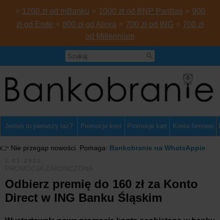
⭐
1200 zł od mBanku
⭐
1000 zł od BNP Paribas
⭐
900
zł od Erste
⭐
800 zł od Aliora
⭐
700 zł od ING
⭐
700 zł
od Millennium
Jesteś tu pierwszy raz?
Promocje kont
Promocje kart
Konta firmowe
👉 Nie przegap nowości. Pomaga:
Bankobranie na WhatsAppie
1.01.2021
PROMOCJA ZAKOŃCZONA
Odbierz premię do 160 zł za Konto
Direct w ING Banku Śląskim