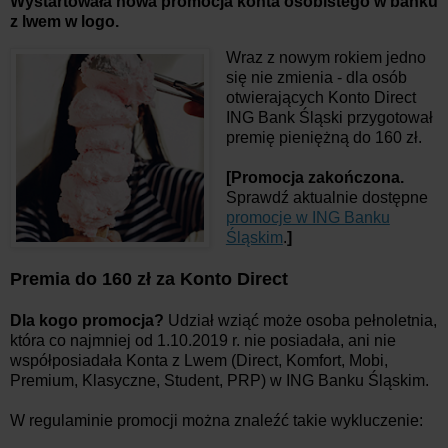
Wystartowała nowa promocja konta osobistego w banku
z lwem w logo.
Wraz z nowym rokiem jedno
się nie zmienia - dla osób
otwierających Konto Direct
ING Bank Śląski przygotował
premię pieniężną do 160 zł.
[Promocja zakończona.
Sprawdź aktualnie dostępne
promocje w ING Banku
Śląskim
.
]
Premia do 160 zł za Konto Direct
Dla kogo promocja?
Udział wziąć może osoba pełnoletnia,
która co najmniej od 1.10.2019 r. nie posiadała, ani nie
współposiadała Konta z Lwem (Direct, Komfort, Mobi,
Premium, Klasyczne, Student, PRP) w ING Banku Śląskim.
W regulaminie promocji można znaleźć takie wykluczenie: