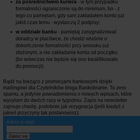
za pośrednictwem kuriera
- w tym przypadku
formalności ograniczone są do minimum, bo - z
tego co pamiętam, gdy sam zakładałem konto już
jakiś czas temu - wystarczą 2 podpisy;
w oddziale banku
- pamiętaj zasygnalizować
doradcy w placówce, że chodzi właśnie o
dokończenie formalności przy wniosku już
złożonym, a nie zakładanie konta od początku
(bo wówczas nie będzie się ono kwalifikowało
do promocji).
Bądź na bieżąco z promocjami bankowymi dzięki
mailingowi dla Czytelników bloga Bankobranie. To zero
spamu, a jedynie powiadomienia o nowych wpisach, które
wysyłam do dwóch razy w tygodniu. Zapis na newsletter
zajmuje chwilę, podobnie jak rezygnacja (jeśli kiedyś z
jakieś przyczyny tak postanowisz):
Adres e-mail:
Zapisz się