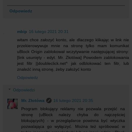
Odpowiedz
mbip
16 lutego 2021 20:31
witam chce załozyć konto, ale dlaczego klikając w link nie
przekierowywuje mnie na stronę tylko mam komunikat
uBlock Origin zablokował wczytywanie następującej strony:
[link usunięty - edyt. Mr. Złotówa] Powodem zablokowania
jest filtr ||doubleclick.net^ jak odblokować ten filtr, lub
znaleźć inną stronę, żeby założyć konto
Odpowiedz
Odpowiedzi
Mr. Złotówa
16 lutego 2021 20:35
Program blokujący reklamy nie pozwala przejść na
stronę (uBlock należy chyba do najczęściej
blokujących) - w przeglądarce powinna być wtyczka
pozwalająca go wyłączyć. Można też spróbować w