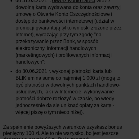
do 31.03.2021 r.
otwórz Konto Direct
wraz z
dowolną kartą wydawaną do konta oraz zawrzyj
umowę o Otwarte Konto Oszczędnościowe i
dostęp do bankowości internetowej (udział w
promocji gwarantują tylko wnioski złożone przez
Internet), wyrażając przy tym zgodę "na
przekazywanie przez Bank, w sposób
elektroniczny, informacji handlowych
(marketingowych) i profilowanych informacji
handlowych";
do 30.06.2021 r. wykonaj płatności kartą lub
BLIKiem na sumę co najmniej 1 000 zł (mogą to
być płatności w dowolnych punktach handlowo-
usługowych, jak i w Internecie; wykonywanie
płatności dobrze rozłożyć w czasie, bo wtedy
jednocześnie da się uniknąć opłaty za kartę -
więcej piszę o tym nieco niżej).
Za spełnienie powyższych warunków uzyskasz bonus
pieniężny 100 zł. Ale to nie wszystko, bo jest jeszcze