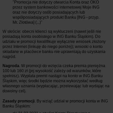
"Promocja nie dotyczy otwarcia Konta oraz OKO
przez system bankowości internetowej Moje ING
oraz nie dotyczy osób posiadających lub
współposiadających produkt Banku [ING - przyp.
Mr. Złotówa] (...)"
W skrócie: obecni klienci są wykluczeni (nawet jeśli nie
posiadają konta osobistego w ING Banku Śląskim). Do
udziału w promocji kwalifikuje wyłącznie wniosek złożony
przez Internet (linkuję do niego poniżej); wnioski o konto
składane w placówce banku nie uprawniają do uzyskania
nagród.
Nagroda
. W promocji do wzięcia czeka premia pieniężna
100 lub 160 zł (jej wysokość zależy od warunków, które
spełnisz). Wypłata premii nastąpi na konto w ING Banku
Śląskim, więc środki będzie można wykorzystać według
własnego uznania (wypłacając, przelewając lub wydając na
dowolny cel).
Zasady promocji
. By wziąć udział w promocji konta w ING
Banku Śląskim: