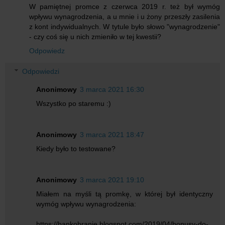
W pamiętnej promce z czerwca 2019 r. też był wymóg
wpływu wynagrodzenia, a u mnie i u żony przeszły zasilenia
z kont indywidualnych. W tytule było słowo "wynagrodzenie"
- czy coś się u nich zmieniło w tej kwestii?
Odpowiedz
Odpowiedzi
Anonimowy
3 marca 2021 16:30
Wszystko po staremu :)
Anonimowy
3 marca 2021 18:47
Kiedy było to testowane?
Anonimowy
3 marca 2021 19:10
Miałem na myśli tą promkę, w której był identyczny
wymóg wpływu wynagrodzenia:
https://bankobranie.blogspot.com/2019/04/bonusy-do-