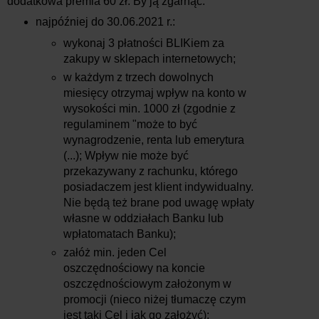
dodatkowa premia 60 zł. By ją zgarnąć:
najpóźniej do 30.06.2021 r.:
wykonaj 3 płatności BLIKiem za
zakupy w sklepach internetowych;
w każdym z trzech dowolnych
miesięcy otrzymaj wpływ na konto w
wysokości min. 1000 zł (zgodnie z
regulaminem "może to być
wynagrodzenie, renta lub emerytura
(...); Wpływ nie może być
przekazywany z rachunku, którego
posiadaczem jest klient indywidualny.
Nie będą też brane pod uwagę wpłaty
własne w oddziałach Banku lub
wpłatomatach Banku);
załóż min. jeden Cel
oszczędnościowy na koncie
oszczędnościowym założonym w
promocji (nieco niżej tłumaczę czym
jest taki Cel i jak go założyć);