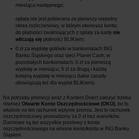
miesiąca następnego;
opłata nie jest pobierana za pierwszy niepełny
okres rozliczeniowy, w którym otwierasz konto;
do płatności zwalniających z opłaty za kartę
nie
wliczają
się
płatności BLIKiem;
0 zł za wypłatę gotówki w bankomatach ING
Banku Śląskiego oraz sieci Planet Cash; w
pozostałych bankomatach: 0 zł za pierwszą
wypłatę w miesiącu; 5 zł za drugą i każdą
kolejną wypłatę w miesiącu (takie zasady
obowiązują też dla wypłat BLIKiem).
Na potrzeby promocji wraz z Kontem Direct założyć trzeba
również
Otwarte Konto Oszczędnościowe (OKO)
, bo to
właśnie na ten rachunek wpłynie premia. Jest to rachunek
oszczędnościowy prowadzony za 0 zł bez warunków.
Darmowe są też wszystkie przelewy z konta
oszczędnościowego na własne konto/konta w ING Banku
Śląskim.