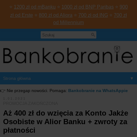
⭐
1200 zł od mBanku
⭐
1000 zł od BNP Paribas
⭐
900
zł od Erste
⭐
800 zł od Aliora
⭐
700 zł od ING
⭐
700 zł
od Millennium
▼
👉 Nie przegap nowości. Pomaga:
Bankobranie na WhatsAppie
1.01.2021
PROMOCJA ZAKOŃCZONA
Aż 400 zł do wzięcia za Konto Jakże
Osobiste w Alior Banku + zwroty za
płatności