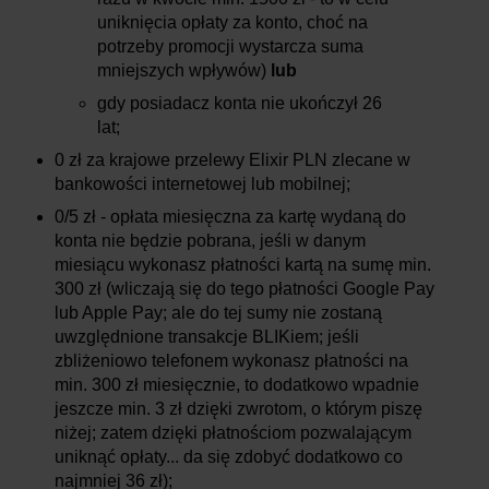
uniknięcia opłaty za konto, choć na
potrzeby promocji wystarcza suma
mniejszych wpływów)
lub
gdy posiadacz konta nie ukończył 26
lat;
0 zł za krajowe przelewy Elixir PLN zlecane w
bankowości internetowej lub mobilnej;
0/5 zł - opłata miesięczna za kartę wydaną do
konta nie będzie pobrana, jeśli w danym
miesiącu wykonasz płatności kartą na sumę min.
300 zł (wliczają się do tego płatności Google Pay
lub Apple Pay; ale do tej sumy nie zostaną
uwzględnione transakcje BLIKiem; jeśli
zbliżeniowo telefonem wykonasz płatności na
min. 300 zł miesięcznie, to dodatkowo wpadnie
jeszcze min. 3 zł dzięki zwrotom, o którym piszę
niżej; zatem dzięki płatnościom pozwalającym
uniknąć opłaty... da się zdobyć dodatkowo co
najmniej 36 zł);