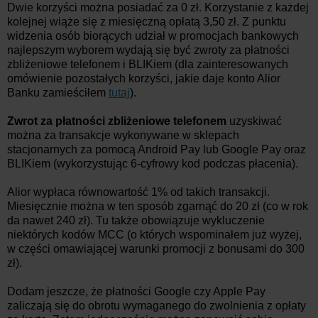
Dwie korzyści można posiadać za 0 zł. Korzystanie z każdej
kolejnej wiąże się z miesięczną opłatą 3,50 zł. Z punktu
widzenia osób biorących udział w promocjach bankowych
najlepszym wyborem wydają się być zwroty za płatności
zbliżeniowe telefonem i BLIKiem (dla zainteresowanych
omówienie pozostałych korzyści, jakie daje konto Alior
Banku zamieściłem
tutaj
).
Zwrot za płatności zbliżeniowe telefonem
uzyskiwać
można za transakcje wykonywane w sklepach
stacjonarnych za pomocą Android Pay lub Google Pay oraz
BLIKiem (wykorzystując 6-cyfrowy kod podczas płacenia).
Alior wypłaca równowartość 1% od takich transakcji.
Miesięcznie można w ten sposób zgarnąć do 20 zł (co w rok
da nawet 240 zł). Tu także obowiązuje wykluczenie
niektórych kodów MCC (o których wspominałem już wyżej,
w części omawiającej warunki promocji z bonusami do 300
zł).
Dodam jeszcze, że płatności Google czy Apple Pay
zaliczają się do obrotu wymaganego do zwolnienia z opłaty