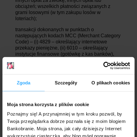
innych opłat za zwłokę; innych opłat lub
obciążeń; wszelkich płatności związanych z
grami losowymi (w tym zakupu losów w
loteriach);
transakcji dokonanych w punktach o
następujących kodach MCC (Merchant Category
Code) – (i) 4829 – określający internetowe
przekazy pieniężne, (ii) 6010 – określający
instytucje finansowe (gotówkę z kas banków),
(iii) 6011 – określający instytucje finansowe
(gotówkę z bankomatów), (iv) 6012 – określający
instytucje finansowe (towary i usługi), (v) 6050 –
określający przekazy pieniężne w instytucjach
Zgoda
Szczegóły
O plikach cookies
finansowych, (vi) 6051 – określający przekazy
pieniężne w instytucjach niefinansowych (waluta
obca, zlecenia pieniężne i czeki podróżne), (vii)
6540 – określający instytucje niefinansowe
Moja strona korzysta z plików cookie
(zakup / obciążenie karty) oraz
Poznajmy się! A przynajmniej w tym kroku pozwól, by
wszelkie doładowania portfeli cyfrowych/
Twoja przeglądarka dobrze poznała się z moim blogiem
wirtualnych, nawet jeżeli nie znajdują w ramach
Bankobranie. Moja strona, jak cały dzisiejszy Internet
powyższych MCC; a także z wyłączeniem
wykorzystuje ciasteczka, aby blog mógł poprawnie