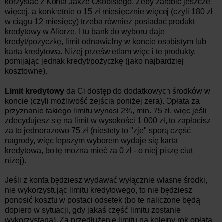
korzystać z Konta Jakże Osobistego. Żeby zarobić jeszcze
więcej, a konkretnie o 15 zł miesięcznie więcej (czyli 180 zł
w ciągu 12 miesięcy) trzeba również posiadać produkt
kredytowy w Aliorze. I tu bank do wyboru daje
kredyt/pożyczkę, limit odnawialny w koncie osobistym lub
karta kredytowa. Niżej prześwietlam więc i te produkty,
pomijając jednak kredyt/pożyczkę (jako najbardziej
kosztowne).
Limit kredytowy
da Ci dostęp do dodatkowych środków w
koncie (czyli możliwość zejścia poniżej zera). Opłata za
przyznanie takiego limitu wynosi 2%, min. 75 zł, więc jeśli
zdecydujesz się na limit w wysokości 1 000 zł, to zapłacisz
za to jednorazowo 75 zł (niestety to "zje" sporą część
nagrody, więc lepszym wyborem wydaje się karta
kredytowa, bo tę można mieć za 0 zł - o niej piszę ciut
niżej).
Jeśli z konta będziesz wydawać wyłącznie własne środki,
nie wykorzystując limitu kredytowego, to nie będziesz
ponosić kosztu w postaci odsetek (bo te naliczone będą
dopiero w sytuacji, gdy jakaś część limitu zostanie
wykorzystana). Za przedłużenie limitu na kolejny rok opłata