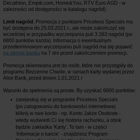
Decathlon, Empik.com, Home&You, RTV Euro AGD - w
zależności od dostępności w katalogu nagród).
Limit nagród
. Promocja z punktami Priceless Specials ma
być dostępna do 25.03.2021 r., ale może zakończyć się
wcześniej w przypadku wyczerpania puli 3 263 nagród (po
6800 punktów każda). Informacja o ewentualnym
przedterminowym wyczerpaniu puli nagród ma się pojawić
na stronie banku
na 7 dni przed zakończeniem promocji.
Promocja skierowana jest do osób, które nie przystąpiły do
programu Bezcenne Chwile, w ramach karty wydanej przez
Alior Bank, przed dniem 1.01.2021 r
Warunki do spełnienia są proste. By uzyskać 6800 punktów:
zarejestruj się w programie Priceless Specials
(po zalogowaniu do bankowości internetowej
kliknij w swe konto - np. Konto Jakże Osobiste -
wtedy wyświetli Ci się historia rachunku, a obok
będzie zakładka 'Karty'. To tam - w części
'Informacje o karcie' - znajdziesz Program