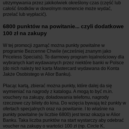
utrzymywania przez jakikolwiek określony czas (część lub
całość środków w dowolnym momencie może wydać,
przelać lub wypłacić).
6800 punktów na powitanie... czyli dodatkowe
100 zł na zakupy
W tej promocji zgarnąć można punkty powitalne w
programie Bezcenne Chwile (wcześniej znanym jako
Priceless Specials). To darmowy program lojalnościowy dla
wybranych kart wydawanych przez niektóre banki w Polsce
(do nich należy też karta Mastercard wydawana do Konta
Jakże Osobistego w Alior Banku).
Płacąc kartą, zbierać można punkty, które dalej da się
wymieniać na nagrody z katalogu. A mogą to być m.in.
vouchery na zakupy, doładowania telefonu, nagrody
rzeczowe czy bilety do kina. Do wzięcia bywają też punkty w
ofertach specjalnych oraz na powitanie. I to właśnie na
punkty powitalne (w liczbie 6800) jest teraz okazja w Alior
Banku. Taka liczba punktów na start wystarczy aby odebrać
voucher na zakupy o wartości 100 zł (np. Circle K,