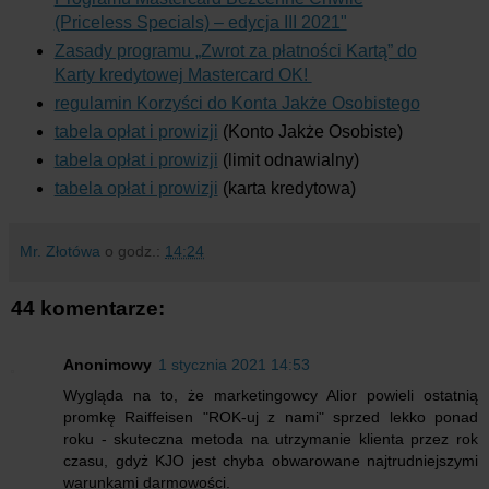
(Priceless Specials) – edycja III 2021"
Zasady programu „Zwrot za płatności Kartą” do
Karty kredytowej Mastercard OK!
regulamin Korzyści do Konta Jakże Osobistego
tabela opłat i prowizji
(Konto Jakże Osobiste)
tabela opłat i prowizji
(limit odnawialny)
tabela opłat i prowizji
(karta kredytowa)
Mr. Złotówa
o godz.:
14:24
44 komentarze:
Anonimowy
1 stycznia 2021 14:53
Wygląda na to, że marketingowcy Alior powieli ostatnią
promkę Raiffeisen "ROK-uj z nami" sprzed lekko ponad
roku - skuteczna metoda na utrzymanie klienta przez rok
czasu, gdyż KJO jest chyba obwarowane najtrudniejszymi
warunkami darmowości.