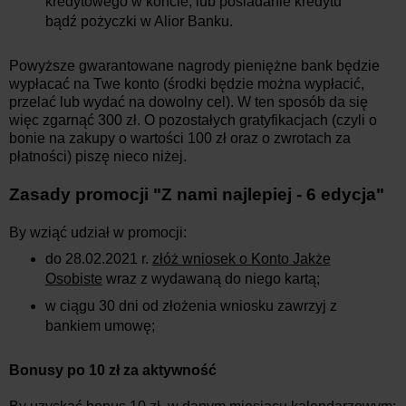
kredytowego w koncie, lub posiadanie kredytu
bądź pożyczki w Alior Banku.
Powyższe gwarantowane nagrody pieniężne bank będzie
wypłacać na Twe konto (środki będzie można wypłacić,
przelać lub wydać na dowolny cel). W ten sposób da się
więc zgarnąć 300 zł. O pozostałych gratyfikacjach (czyli o
bonie na zakupy o wartości 100 zł oraz o zwrotach za
płatności) piszę nieco niżej.
Zasady promocji
"
Z nami najlepiej - 6 edycja
"
By wziąć udział w promocji:
do 28.02.2021 r.
złóż wniosek o Konto Jakże
Osobiste
wraz z wydawaną do niego kartą;
w ciągu 30 dni od złożenia wniosku zawrzyj z
bankiem umowę;
Bonusy po 10 zł za aktywność