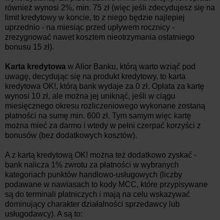
również wynosi 2%, min. 75 zł (więc jeśli zdecydujesz się na
limit kredytowy w koncie, to z niego będzie najlepiej
uprzednio - na miesiąc przed upływem rocznicy -
zrezygnować nawet kosztem nieotrzymania ostatniego
bonusu 15 zł).
Karta kredytowa
w Alior Banku, którą warto wziąć pod
uwagę, decydując się na produkt kredytowy, to karta
kredytowa OK!, którą bank wydaje za 0 zł. Opłata za kartę
wynosi 10 zł, ale można jej uniknąć, jeśli w ciągu
miesięcznego okresu rozliczeniowego wykonane zostaną
płatności na sumę min. 600 zł. Tym samym więc kartę
można mieć za darmo i wtedy w pełni czerpać korzyści z
bonusów (bez dodatkowych kosztów).
A z kartą kredytową OK! można też dodatkowo zyskać -
bank nalicza 1% zwrotu za płatności w wybranych
kategoriach punktów handlowo-usługowych (liczby
podawane w nawiasach to kody MCC, które przypisywane
są do terminali płatniczych i mają na celu wskazywać
dominujący charakter działalności sprzedawcy lub
usługodawcy). A są to: