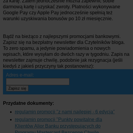
za kartę. Zatem jednocześnie można zapewnić sobie
darmową kartę i uzyskać zwroty. Płatności wykonywane
Google Pay czy Apple Pay jednocześnie spełnią też
warunki uzyskiwania bonusów po 10 zł miesięcznie.
Bądź na bieżąco z najlepszymi promocjami bankowymi.
Zapisz się na bezpłatny newsletter dla Czytelników bloga.
To zero spamu, a jedynie powiadomienia o nowych
wpisach, które wysyłam do dwóch razy w tygodniu. Zapis na
newsletter zajmuje chwilę, podobnie jak rezygnacja (jeśli
kiedyś z jakieś przyczyny tak postanowisz):
Adres e-mail:
Zapisz się
Przydatne dokumenty:
regulamin promocji "z nami najlepiej - 6 edycja"
regulamin promocji "Punkty powitalne dla
Klientów Alior Banku przystępujących do
Programu Mastercard Bezcenne Chwile