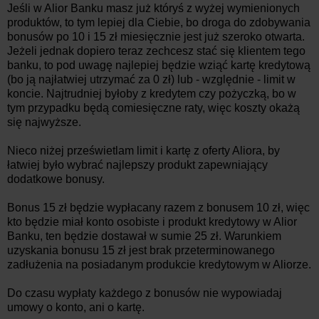
Jeśli w Alior Banku masz już któryś z wyżej wymienionych
produktów, to tym lepiej dla Ciebie, bo droga do zdobywania
bonusów po 10 i 15 zł miesięcznie jest już szeroko otwarta.
Jeżeli jednak dopiero teraz zechcesz stać się klientem tego
banku, to pod uwagę najlepiej będzie wziąć kartę kredytową
(bo ją najłatwiej utrzymać za 0 zł) lub - względnie - limit w
koncie. Najtrudniej byłoby z kredytem czy pożyczką, bo w
tym przypadku będą comiesięczne raty, więc koszty okażą
się najwyższe.
Nieco niżej prześwietlam limit i kartę z oferty Aliora, by
łatwiej było wybrać najlepszy produkt zapewniający
dodatkowe bonusy.
Bonus 15 zł będzie wypłacany razem z bonusem 10 zł, więc
kto będzie miał konto osobiste i produkt kredytowy w Alior
Banku, ten będzie dostawał w sumie 25 zł. Warunkiem
uzyskania bonusu 15 zł jest brak przeterminowanego
zadłużenia na posiadanym produkcie kredytowym w Aliorze.
Do czasu wypłaty każdego z bonusów nie wypowiadaj
umowy o konto, ani o kartę.