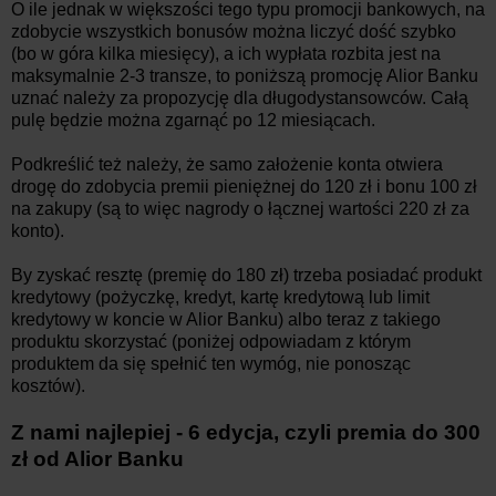
O ile jednak w większości tego typu promocji bankowych, na
zdobycie wszystkich bonusów można liczyć dość szybko
(bo w góra kilka miesięcy), a ich wypłata rozbita jest na
maksymalnie 2-3 transze, to poniższą promocję Alior Banku
uznać należy za propozycję dla długodystansowców. Całą
pulę będzie można zgarnąć po 12 miesiącach.
Podkreślić też należy, że samo założenie konta otwiera
drogę do zdobycia premii pieniężnej do 120 zł i bonu 100 zł
na zakupy (są to więc nagrody o łącznej wartości 220 zł za
konto).
By zyskać resztę (premię do 180 zł) trzeba posiadać produkt
kredytowy (pożyczkę, kredyt, kartę kredytową lub limit
kredytowy w koncie w Alior Banku) albo teraz z takiego
produktu skorzystać (poniżej odpowiadam z którym
produktem da się spełnić ten wymóg, nie ponosząc
kosztów).
Z nami najlepiej - 6 edycja, czyli premia do 300
zł od Alior Banku