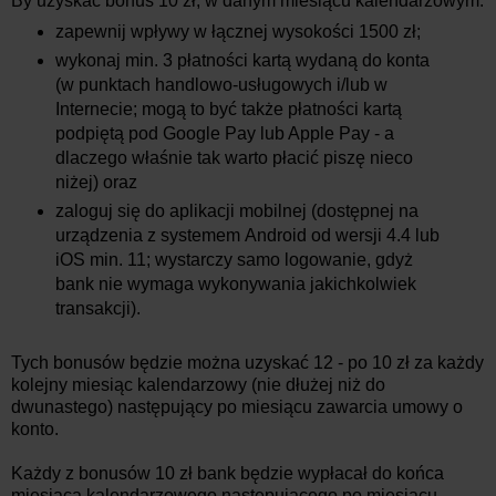
By uzyskać bonus 10 zł, w danym miesiącu kalendarzowym:
zapewnij wpływy w łącznej wysokości 1500 zł;
wykonaj min. 3 płatności kartą wydaną do konta
(w punktach handlowo-usługowych i/lub w
Internecie; mogą to być także płatności kartą
podpiętą pod Google Pay lub Apple Pay - a
dlaczego właśnie tak warto płacić piszę nieco
niżej) oraz
zaloguj się do aplikacji mobilnej (dostępnej na
urządzenia z systemem Android od wersji 4.4 lub
iOS min. 11; wystarczy samo logowanie, gdyż
bank nie wymaga wykonywania jakichkolwiek
transakcji).
Tych bonusów będzie można uzyskać 12 - po 10 zł za każdy
kolejny miesiąc kalendarzowy (nie dłużej niż do
dwunastego) następujący po miesiącu zawarcia umowy o
konto.
Każdy z bonusów 10 zł bank będzie wypłacał do końca
miesiąca kalendarzowego następującego po miesiącu