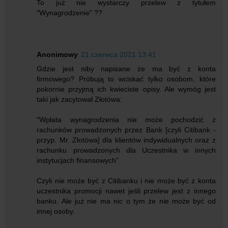
To już nie wystarczy przelew z tytułem
"Wynagrodzenie" ??
Anonimowy
21 czerwca 2021 13:41
Gdzie jest niby napisane że ma być z konta
firmowego? Próbują to wciskać tylko osobom, które
pokornie przyjmą ich kwieciste opisy. Ale wymóg jest
taki jak zacytował Złotówa:
"Wpłata wynagrodzenia nie może pochodzić z
rachunków prowadzonych przez Bank [czyli Citibank -
przyp. Mr. Złotówa] dla klientów indywidualnych oraz z
rachunku prowadzonych dla Uczestnika w innych
instytucjach finansowych"
Czyli nie może być z Citibanku i nie może być z konta
uczestnika promocji nawet jeśli przelew jest z innego
banku. Ale już nie ma nic o tym że nie może być od
innej osoby.