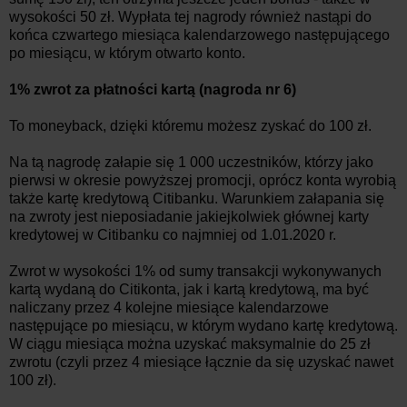
wysokości 50 zł. Wypłata tej nagrody również nastąpi do
końca czwartego miesiąca kalendarzowego następującego
po miesiącu, w którym otwarto konto.
1% zwrot za płatności kartą (nagroda nr 6)
To moneyback, dzięki któremu możesz zyskać do 100 zł.
Na tą nagrodę załapie się 1 000 uczestników, którzy jako
pierwsi w okresie powyższej promocji, oprócz konta wyrobią
także kartę kredytową Citibanku. Warunkiem załapania się
na zwroty jest nieposiadanie jakiejkolwiek głównej karty
kredytowej w Citibanku co najmniej od 1.01.2020 r.
Zwrot w wysokości 1% od sumy transakcji wykonywanych
kartą wydaną do Citikonta, jak i kartą kredytową, ma być
naliczany przez 4 kolejne miesiące kalendarzowe
następujące po miesiącu, w którym wydano kartę kredytową.
W ciągu miesiąca można uzyskać maksymalnie do 25 zł
zwrotu (czyli przez 4 miesiące łącznie da się uzyskać nawet
100 zł).