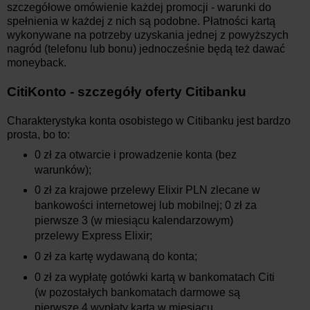
szczegółowe omówienie każdej promocji - warunki do
spełnienia w każdej z nich są podobne. Płatności kartą
wykonywane na potrzeby uzyskania jednej z powyższych
nagród (telefonu lub bonu) jednocześnie będą też dawać
moneyback.
CitiKonto - szczegóły oferty Citibanku
Charakterystyka konta osobistego w Citibanku jest bardzo
prosta, bo to:
0 zł za otwarcie i prowadzenie konta (bez
warunków);
0 zł za krajowe przelewy Elixir PLN zlecane w
bankowości internetowej lub mobilnej; 0 zł za
pierwsze 3 (w miesiącu kalendarzowym)
przelewy Express Elixir;
0 zł za kartę wydawaną do konta;
0 zł za wypłatę gotówki kartą w bankomatach Citi
(w pozostałych bankomatach darmowe są
pierwsze 4 wypłaty kartą w miesiącu