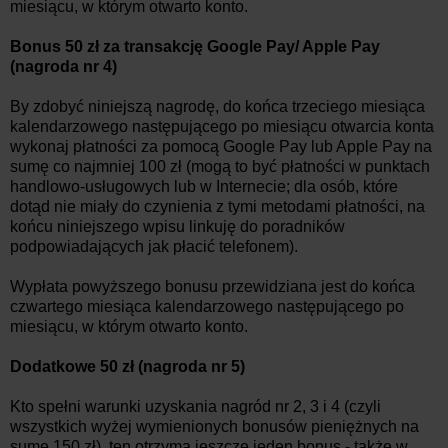
miesiącu, w którym otwarto konto.
Bonus 50 zł za transakcję Google Pay/ Apple Pay
(nagroda nr 4)
By zdobyć niniejszą nagrodę, do końca trzeciego miesiąca
kalendarzowego następującego po miesiącu otwarcia konta
wykonaj płatności za pomocą Google Pay lub Apple Pay na
sumę co najmniej 100 zł (mogą to być płatności w punktach
handlowo-usługowych lub w Internecie; dla osób, które
dotąd nie miały do czynienia z tymi metodami płatności, na
końcu niniejszego wpisu linkuję do poradników
podpowiadających jak płacić telefonem).
Wypłata powyższego bonusu przewidziana jest do końca
czwartego miesiąca kalendarzowego następującego po
miesiącu, w którym otwarto konto.
Dodatkowe 50 zł (nagroda nr 5)
Kto spełni warunki uzyskania nagród nr 2, 3 i 4 (czyli
wszystkich wyżej wymienionych bonusów pieniężnych na
sumę 150 zł), ten otrzyma jeszcze jeden bonus - także w