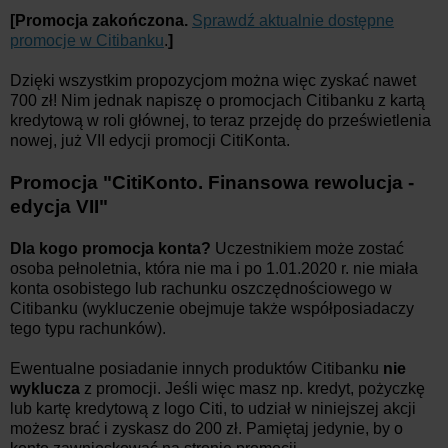
[Promocja zakończona.
Sprawdź aktualnie dostępne
promocje w Citibanku
.
]
Dzięki wszystkim propozycjom można więc zyskać nawet
700 zł! Nim jednak napiszę o promocjach Citibanku z kartą
kredytową w roli głównej, to teraz przejdę do prześwietlenia
nowej, już VII edycji promocji CitiKonta.
Promocja "CitiKonto. Finansowa rewolucja -
edycja VII"
Dla kogo promocja konta?
Uczestnikiem może zostać
osoba pełnoletnia, która nie ma i po 1.01.2020 r. nie miała
konta osobistego lub rachunku oszczędnościowego w
Citibanku (wykluczenie obejmuje także współposiadaczy
tego typu rachunków).
Ewentualne posiadanie innych produktów Citibanku
nie
wyklucza
z promocji. Jeśli więc masz np. kredyt, pożyczkę
lub kartę kredytową z logo Citi, to udział w niniejszej akcji
możesz brać i zyskasz do 200 zł. Pamiętaj jedynie, by o