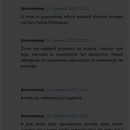
Anonimowy
21 czerwca 2021 17:12
U mnie w poprzedniej edycji wypłacili chociaż przelew
nie był z konta firmowego.
Anonimowy
21 czerwca 2021 20:19
Żonie nie wypłacili przelewu od kuzyna, chociaż opis
tego warunku w regulaminie był identyczny. Nawet
odwołanie od negatywnej odpowiedzi na reklamację nie
pomogło.
Anonimowy
21 czerwca 2021 23:41
A mnie po reklamacji już wypłacili.
Anonimowy
25 czerwca 2021 10:41
A jest może jakiś sprawdzony sposób żeby zrobić
przelew nie z konta osoby indywidualnej ale żeby był z