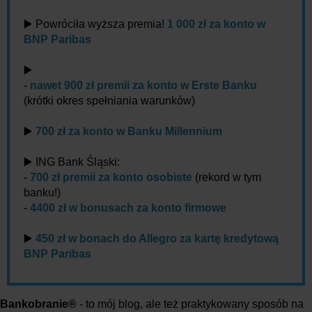
▶️ Powróciła wyższa premia!
1 000 zł za konto w
BNP Paribas
▶️
-
nawet 900 zł premii za konto w Erste Banku
(krótki okres spełniania warunków)
▶️
700 zł za konto w Banku Millennium
▶️ ING Bank Śląski:
-
700 zł premii za konto osobiste
(rekord w tym
banku!)
-
4400 zł w bonusach za konto firmowe
▶️
450 zł w bonach do Allegro za kartę kredytową
BNP Paribas
Bankobranie®
- to mój blog, ale też praktykowany sposób na