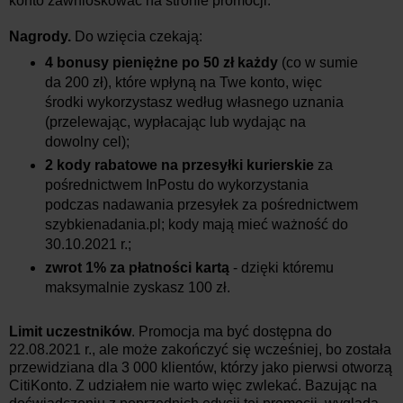
konto zawnioskować na stronie promocji.
Nagrody.
Do wzięcia czekają:
4 bonusy pieniężne po 50 zł każdy
(co w sumie
da 200 zł), które wpłyną na Twe konto, więc
środki wykorzystasz według własnego uznania
(przelewając, wypłacając lub wydając na
dowolny cel);
2 kody rabatowe na przesyłki kurierskie
za
pośrednictwem InPostu do wykorzystania
podczas nadawania przesyłek za pośrednictwem
szybkienadania.pl; kody mają mieć ważność do
30.10.2021 r.;
zwrot 1% za płatności kartą
- dzięki któremu
maksymalnie zyskasz 100 zł.
Limit uczestników
. Promocja ma być dostępna do
22.08.2021 r., ale może zakończyć się wcześniej, bo została
przewidziana dla 3 000 klientów, którzy jako pierwsi otworzą
CitiKonto. Z udziałem nie warto więc zwlekać. Bazując na