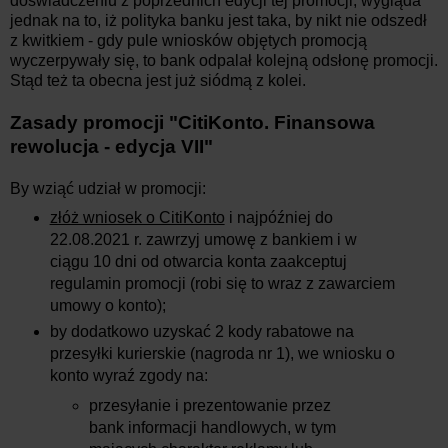
doświadczeniu z poprzednich edycji tej promocji, wygląda
jednak na to, iż polityka banku jest taka, by nikt nie odszedł
z kwitkiem - gdy pule wniosków objętych promocją
wyczerpywały się, to bank odpalał kolejną odsłonę promocji.
Stąd też ta obecna jest już siódmą z kolei.
Zasady promocji
"
CitiKonto. Finansowa
rewolucja - edycja VII
"
By wziąć udział w promocji:
złóż wniosek o CitiKonto
i najpóźniej do
22.08.2021 r. zawrzyj umowę z bankiem i w
ciągu 10 dni od otwarcia konta zaakceptuj
regulamin promocji (robi się to wraz z zawarciem
umowy o konto);
by dodatkowo uzyskać 2 kody rabatowe na
przesyłki kurierskie (nagroda nr 1), we wniosku o
konto wyraź zgody na:
przesyłanie i prezentowanie przez
bank informacji handlowych, w tym