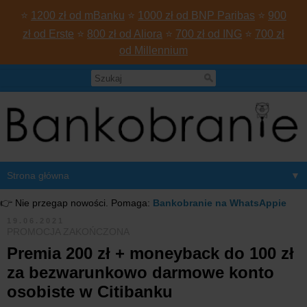
⭐
1200 zł od mBanku
⭐
1000 zł od BNP Paribas
⭐
900
zł od Erste
⭐
800 zł od Aliora
⭐
700 zł od ING
⭐
700 zł
od Millennium
▼
👉 Nie przegap nowości. Pomaga:
Bankobranie na WhatsAppie
19.06.2021
PROMOCJA ZAKOŃCZONA
Premia 200 zł + moneyback do 100 zł
za bezwarunkowo darmowe konto
osobiste w Citibanku