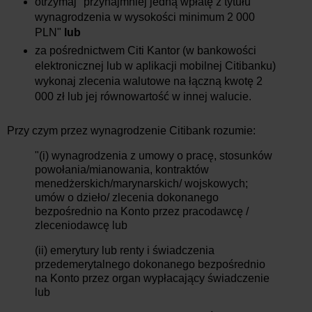
otrzymaj "przynajmniej jedną wpłatę z tytułu
wynagrodzenia w wysokości minimum 2 000
PLN"
lub
za pośrednictwem Citi Kantor (w bankowości
elektronicznej lub w aplikacji mobilnej Citibanku)
wykonaj zlecenia walutowe na łączną kwotę 2
000 zł lub jej równowartość w innej walucie.
Przy czym przez wynagrodzenie Citibank rozumie:
"(i) wynagrodzenia z umowy o pracę, stosunków
powołania/mianowania, kontraktów
menedżerskich/marynarskich/ wojskowych;
umów o dzieło/ zlecenia dokonanego
bezpośrednio na Konto przez pracodawcę /
zleceniodawcę lub
(ii) emerytury lub renty i świadczenia
przedemerytalnego dokonanego bezpośrednio
na Konto przez organ wypłacający świadczenie
lub