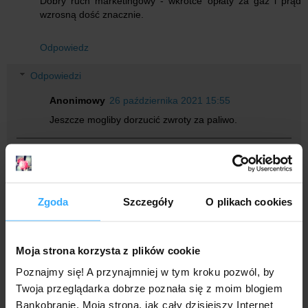
Dobry ruch marketingowy - wkrótce opłaty za gaz i prąd
wzrosną dość znacznie.
Odpowiedz
Odpowiedzi
Anonimowy
26 października 2021 15:55
Jeszcze mogliby dorzucić zwroty za paliwo.
Odpowiedz
Anonimowy
25 października 2021 22:39
Zgoda
Szczegóły
O plikach cookies
W przypadku Konta 123 po staremu? Bez podwojenia?
Odpowiedz
Moja strona korzysta z plików cookie
Odpowiedzi
Poznajmy się! A przynajmniej w tym kroku pozwól, by
Twoja przeglądarka dobrze poznała się z moim blogiem
Anonimowy
26 października 2021 09:31
Bankobranie. Moja strona, jak cały dzisiejszy Internet