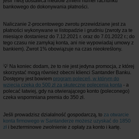
jeśli Twój dostawca mediów zmieni numer rachunku
bankowego do dokonywania płatności.
Naliczanie 2-procentowego zwrotu przewidziane jest za
płatności wykonywane w listopadzie i grudniu (zwroty za te
miesiące dostaniesz do 7.12.2021 r. oraz do 7.01.2022 r.; do
tego czasu nie zamykaj konta, ani nie wypowiadaj umowy z
bankiem). Zwrot 1% obowiązuje na czas nieokreślony.
💡 Na koniec dodam, że to nie jest jedyna promocja, z której
skorzystać mogą również obecni klienci Santander Banku.
Dostępny jest bowiem
program poleceń, w którym do
wzięcia czeka do 500 zł za skuteczne polecenia konta
- a
polecać łatwiej, gdy na otwierającego konto (poleconego)
czeka wspomniana premia do 350 zł.
Jeśli prowadzisz działalność gospodarczą, to
za otwarcie
konta firmowego w Santanderze możesz uzyskać do 1850
zł
i bezterminowe zwolnienie z opłaty za konto i kartę.