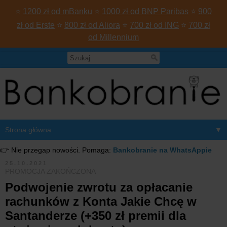
⭐
1200 zł od mBanku
⭐
1000 zł od BNP Paribas
⭐
900
zł od Erste
⭐
800 zł od Aliora
⭐
700 zł od ING
⭐
700 zł
od Millennium
▼
👉 Nie przegap nowości. Pomaga:
Bankobranie na WhatsAppie
25.10.2021
PROMOCJA ZAKOŃCZONA
Podwojenie zwrotu za opłacanie
rachunków z Konta Jakie Chcę w
Santanderze (+350 zł premii dla