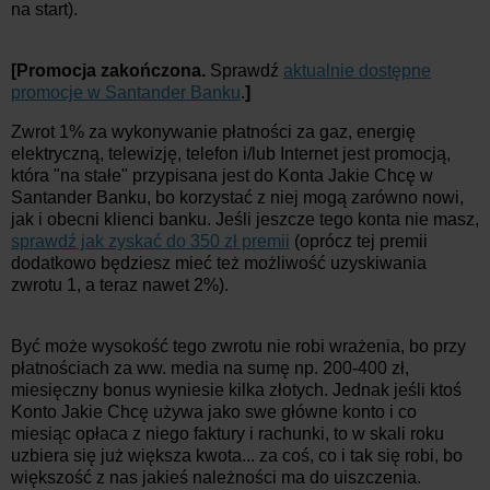
na start).
[Promocja zakończona.
Sprawdź
aktualnie dostępne
promocje w Santander Banku
.
]
Zwrot 1% za wykonywanie płatności za gaz, energię
elektryczną, telewizję, telefon i/lub Internet jest promocją,
która "na stałe" przypisana jest do Konta Jakie Chcę w
Santander Banku, bo korzystać z niej mogą zarówno nowi,
jak i obecni klienci banku. Jeśli jeszcze tego konta nie masz,
sprawdź jak zyskać do 350 zł premii
(oprócz tej premii
dodatkowo będziesz mieć też możliwość uzyskiwania
zwrotu 1, a teraz nawet 2%).
Być może wysokość tego zwrotu nie robi wrażenia, bo przy
płatnościach za ww. media na sumę np. 200-400 zł,
miesięczny bonus wyniesie kilka złotych. Jednak jeśli ktoś
Konto Jakie Chcę używa jako swe główne konto i co
miesiąc opłaca z niego faktury i rachunki, to w skali roku
uzbiera się już większa kwota... za coś, co i tak się robi, bo
większość z nas jakieś należności ma do uiszczenia.