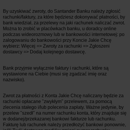
By uzyskiwać zwroty, do Santander Banku należy zgłosić
rachunki/faktury, za które będziesz dokonywać płatności, by
bank wiedział, za przelewy na jaki rachunek naliczać zwrot.
Można to zrobić w placówkach banku, u doradcy online
podczas wideorozmowy lub w bankowości internetowej: po
zalogowaniu do bankowości przy Koncie Jakie Chcę
wybierz: Więcej => Zwroty za rachunki => Zgłoszeni
dostawcy => Dodaj kolejnego dostawcę.
Bank przyjmie wyłącznie faktury i rachunki, które są
wystawione na Ciebie (musi się zgadzać imię oraz
nazwisko).
Zwrot za płatności z Konta Jakie Chcę naliczany będzie za
rachunki opłacane "zwykłym" przelewem, za pomocą
zlecenia stałego i/lub polecenia zapłaty. Ważne jedynie, by
przelew "szedł" na numer rachunku konta, który znajduje się
w dodanej/przekazanej bankowi fakturze lub rachunku.
Fakturę lub rachunek należy przedłożyć bankowi ponownie,