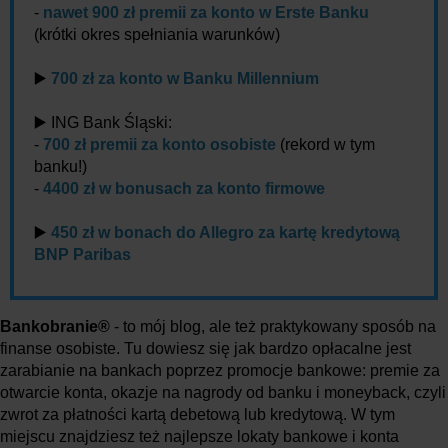
-
nawet 900 zł premii za konto w Erste Banku
(krótki okres spełniania warunków)
▶️
700 zł za konto w Banku Millennium
▶️ ING Bank Śląski:
-
700 zł premii za konto osobiste
(rekord w tym
banku!)
-
4400 zł w bonusach za konto firmowe
▶️
450 zł w bonach do Allegro za kartę kredytową
BNP Paribas
Bankobranie®
- to mój blog, ale też praktykowany sposób na
finanse osobiste. Tu dowiesz się jak bardzo opłacalne jest
zarabianie na bankach poprzez promocje bankowe: premie za
otwarcie konta, okazje na nagrody od banku i moneyback, czyli
zwrot za płatności kartą debetową lub kredytową. W tym
miejscu znajdziesz też najlepsze lokaty bankowe i konta