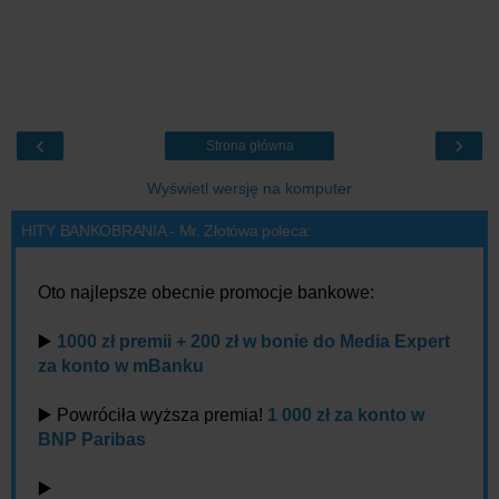
‹
›
Strona główna
Wyświetl wersję na komputer
HITY BANKOBRANIA - Mr. Złotówa poleca:
Oto najlepsze obecnie promocje bankowe:
▶️
1000 zł premii + 200 zł w bonie do Media Expert
za konto w mBanku
▶️ Powróciła wyższa premia!
1 000 zł za konto w
BNP Paribas
▶️