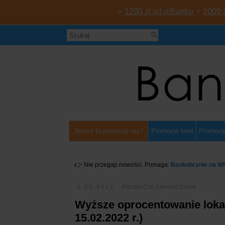
⭐
1200 zł od mBanku
⭐
1000 
Jesteś tu pierwszy raz?
Promocje kont
Promocje
👉 Nie przegap nowości. Pomaga:
Bankobranie na W
1.02.2022
PROMOCJA ZAKOŃCZONA
Wyższe oprocentowanie lokat
15.02.2022 r.)