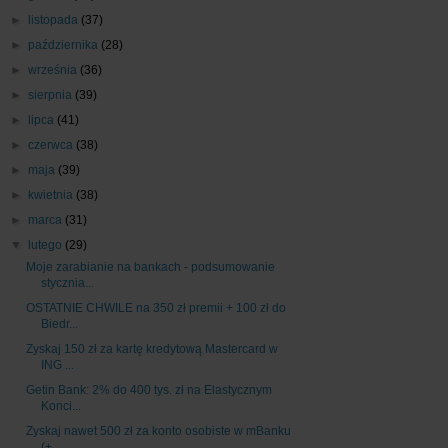
►
listopada
(37)
►
października
(28)
►
września
(36)
►
sierpnia
(39)
►
lipca
(41)
►
czerwca
(38)
►
maja
(39)
►
kwietnia
(38)
►
marca
(31)
▼
lutego
(29)
Moje zarabianie na bankach - podsumowanie
stycznia...
OSTATNIE CHWILE na 350 zł premii + 100 zł do
Biedr...
Zyskaj 150 zł za kartę kredytową Mastercard w
ING ...
Getin Bank: 2% do 400 tys. zł na Elastycznym
Konci...
Zyskaj nawet 500 zł za konto osobiste w mBanku
(+ ...