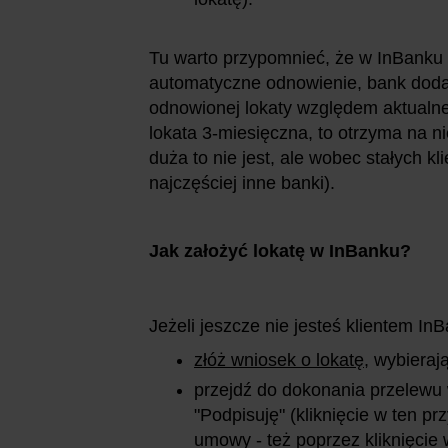
Tu warto przypomnieć, że w InBanku o
automatyczne odnowienie, bank doda
odnowionej lokaty względem aktualnej
lokata 3-miesięczna, to otrzyma na n
duża to nie jest, ale wobec stałych k
najczęściej inne banki).
Jak założyć lokatę w InBanku?
Jeżeli jeszcze nie jesteś klientem In
złóż wniosek o lokatę
, wybieraj
przejdź do dokonania przelewu 
"Podpisuję" (kliknięcie w ten p
umowy - też poprzez kliknięcie