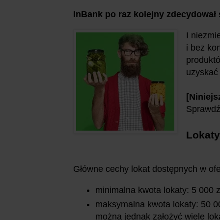
InBank po raz kolejny zdecydował
I niezmi
i bez ko
produktó
uzyskać 
[Niniejs
Sprawd
Lokaty
Główne cechy lokat dostępnych w ofe
minimalna kwota lokaty: 5 000 
maksymalna kwota lokaty: 50 00
można jednak założyć wiele loka