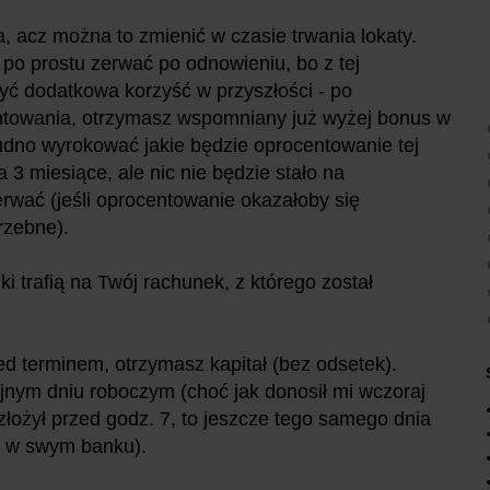
a, acz można to zmienić w czasie trwania lokaty.
 po prostu zerwać po odnowieniu, bo z tej
ć dodatkowa korzyść w przyszłości - po
entowania, otrzymasz wspomniany już wyżej bonus w
udno wyrokować jakie będzie oprocentowanie tej
 3 miesiące, ale nic nie będzie stało na
erwać (jeśli oprocentowanie okazałoby się
trzebne).
i trafią na Twój rachunek, z którego został
ed terminem, otrzymasz kapitał (bez odsetek).
jnym dniu roboczym (choć jak donosił mi wczoraj
złożył przed godz. 7, to jeszcze tego samego dnia
ie w swym banku).