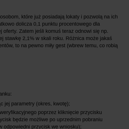
sobom, które już posiadają lokaty i pozwolą na ich
tkowo dolicza 0,1 punktu procentowego dla
 oferty. Zatem jeśli komuś teraz odnowi się np.
iej stawkę 2,1% w skali roku. Różnica może jakaś
lientów, to na pewno miły gest (wbrew temu, co robią
Banku:
ąc jej parametry (okres, kwotę);
weryfikacyjnego poprzez kliknięcie przycisku
rzycisk będzie możliwe po uprzednim pobraniu
 w odpowiedni przycisk we wniosku);