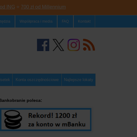
 od ING
⭐
700 zł od Millennium
zędzia
Współpraca i media
FAQ
Kontakt
dsetek
Konta oszczędnościowe
Najlepsze lokaty
Bankobranie poleca: