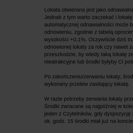
Lokata otwierana jest jako odnawialn
Jednak z tym warto zaczekać i lokatę
automatycznej odnawialności może by
odnowieniu, zgodnie z tabelą oproc
wysokości +0,1%. Oczywiście dziś tr
odnowionej lokaty za rok czy nawet za
przeszkodzie, by wtedy taką lokatę z
nieatrakcyjne lub środki byłyby Ci po
Po zakończeniu/zerwaniu lokaty, środk
wykonany przelew zasilający lokatę.
W razie potrzeby zerwania lokaty prz
Środki zwracane są najpóźniej w kole
jeden z Czytelników, gdy dyspozycję 
ok. godz. 15 środki miał już na konc