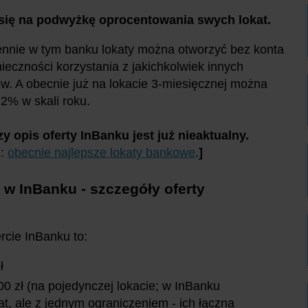
 się na podwyżkę oprocentowania swych lokat.
ennie w tym banku lokaty można otworzyć bez konta
nieczności korzystania z jakichkolwiek innych
w. A obecnie już na lokacie 3-miesięcznej można
2% w skali roku.
zy opis oferty InBanku jest już nieaktualny.
ź:
obecnie najlepsze lokaty bankowe
.
]
 w InBanku - szczegóły oferty
rcie InBanku to:
zł
0 zł (na pojedynczej lokacie; w InBanku
t, ale z jednym ograniczeniem - ich łączna