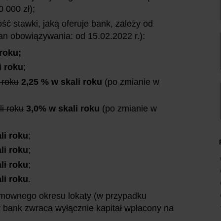
 000 zł);
ść stawki, jaką oferuje bank, zależy od
an obowiązywania: od 15.02.2022 r.):
 roku;
i roku
;
 roku
2,25 % w skali roku
(po zmianie w
i roku
3,0% w skali roku
(po zmianie w
li roku
;
li roku
;
li roku
;
li roku
.
 umownego okresu lokaty (w przypadku
 bank zwraca wyłącznie kapitał wpłacony na