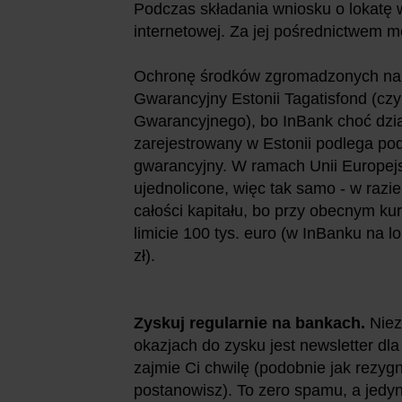
Podczas składania wniosku o lokatę
internetowej. Za jej pośrednictwem m
Ochronę środków zgromadzonych na 
Gwarancyjny Estonii Tagatisfond (c
Gwarancyjnego), bo InBank choć dział
zarejestrowany w Estonii podlega pod
gwarancyjny. W ramach Unii Europejs
ujednolicone, więc tak samo - w razi
całości kapitału, bo przy obecnym ku
limicie 100 tys. euro (w InBanku na l
zł).
Zyskuj regularnie na bankach.
Niez
okazjach do zysku jest newsletter dl
zajmie Ci chwilę (podobnie jak rezygn
postanowisz). To zero spamu, a jedy