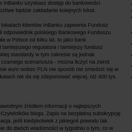
 w InBanku uzyskasz dostęp do bankowości
ożliwe będzie zakładanie kolejnych lokat.
lokatach klientów InBanku zapewnia Fundusz
zyli odpowiednik polskiego Bankowego Funduszu
a w Polsce od kilku lat, to jako bank
 tamtejszego regulatora i tamtejszy fundusz
kiej standardy w tym zakresie są jednak
e czarnego scenariusza - można liczyć na zwrot
rsie euro wobec PLN nie sposób nie zmieścić się w
okatach nie da się zdeponować więcej, niż 400 tys.
awodnym źródłem informacji o najlepszych
a Czytelników bloga. Zapis na bezpłatną subskrypcję
acja, jeśli kiedykolwiek z jakiegoś powodu tak
nie do dwóch wiadomości w tygodniu o tym, co w