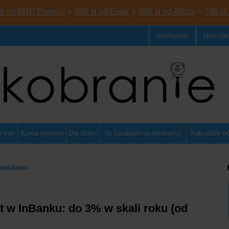
zł od BNP Paribas
⭐
900 zł od Erste
⭐
800 zł od Aliora
⭐
700 zł
Niezbędnik
Moje nar
 kart
Konta firmowe
Dla dzieci
Ile zarabiam na bankach?
Kalkulator o
hatsAppie
 w InBanku: do 3% w skali roku (od