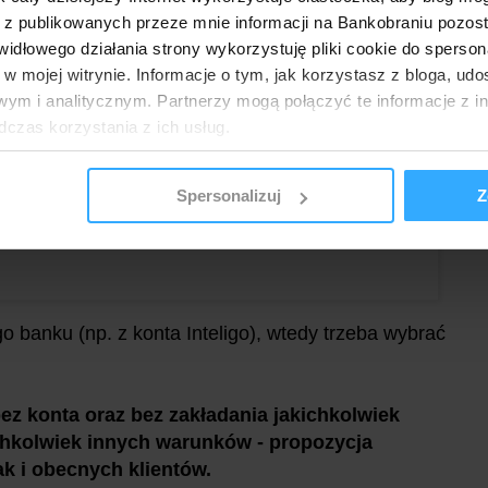
 z publikowanych przeze mnie informacji na Bankobraniu pozos
łowego działania strony wykorzystuję pliki cookie do spersonal
 w mojej witrynie. Informacje o tym, jak korzystasz z bloga, u
ym i analitycznym. Partnerzy mogą połączyć te informacje z 
dczas korzystania z ich usług.
Spersonalizuj
Z
o banku (np. z konta Inteligo), wtedy trzeba wybrać
z konta oraz bez zakładania jakichkolwiek
chkolwiek innych warunków - propozycja
k i obecnych klientów.