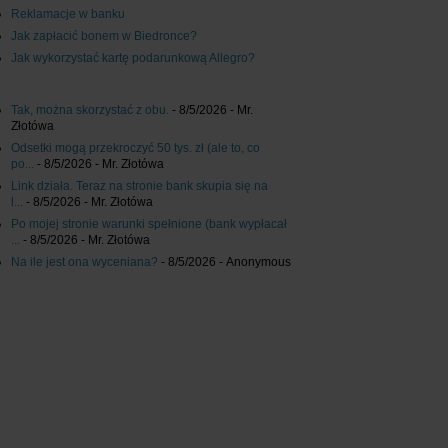
Reklamacje w banku
Jak zapłacić bonem w Biedronce?
Jak wykorzystać kartę podarunkową Allegro?
Tak, można skorzystać z obu.
- 8/5/2026
- Mr.
Złotówa
Odsetki mogą przekroczyć 50 tys. zł (ale to, co
po...
- 8/5/2026
- Mr. Złotówa
Link działa. Teraz na stronie bank skupia się na
l...
- 8/5/2026
- Mr. Złotówa
Po mojej stronie warunki spełnione (bank wypłacał
...
- 8/5/2026
- Mr. Złotówa
Na ile jest ona wyceniana?
- 8/5/2026
- Anonymous