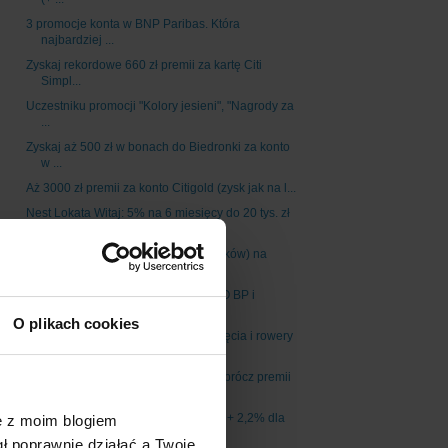
3 promocje konta w BNP Paribas. Która
najbardziej ...
Zyskaj rekordowe 660 zł premii za kartę Citi
Simpl...
Uczestniku promocji "Kolory jesieni", "Nagrody za
...
Zyskaj aż 500 zł w bonach do Biedronki za konto
w ...
Aż 3000 zł premii za konto Citigold (zysk jak na l...
Nest Lokata Witaj: 5% na 6 miesięcy do 20 tys. zł
...
1,7% do 100 tys. zł (dla nowych środków) na
Koncie...
Promocja dla obecnych klientów PKO BP i
Inteligo: ...
O plikach cookies
Gwarantowana premia 400 zł do wzięcia i rowery
do ...
Więcej od Santander Banku! Teraz oprócz premii
350...
Do 300 zł premii za konto w mBanku + 2,2% dla
ę z moim blogiem
oszc...
gł poprawnie działać a Twoje