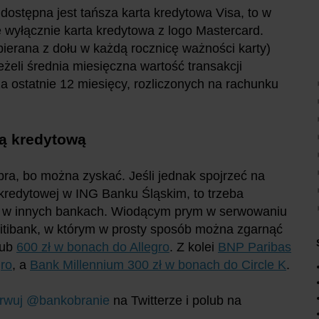
ostępna jest tańsza karta kredytowa Visa, to w
e wyłącznie karta kredytowa z logo Mastercard.
bierana z dołu w każdą rocznicę ważności karty)
jeżeli średnia miesięczna wartość transakcji
ostatnie 12 miesięcy, rozliczonych na rachunku
tą kredytową
ra, bo można zyskać. Jeśli jednak spojrzeć na
 kredytowej w ING Banku Śląskim, to trzeba
j w innych bankach. Wiodącym prym w serwowaniu
Citibank, w którym w prosty sposób można zgarnąć
lub
600 zł w bonach do Allegro
. Z kolei
BNP Paribas
gro
, a
Bank Millennium 300 zł w bonach do Circle K
.
rwuj @bankobranie
na Twitterze i polub na