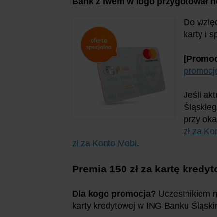
Bank z lwem w logo przygotował n
Do wzięc
karty i 
[Promoc
promocj
Jeśli ak
Śląskieg
przy oka
zł za Ko
zł za Konto Mobi
.
Premia 150 zł za kartę kredy
Dla kogo promocja?
Uczestnikiem mo
karty kredytowej w ING Banku Śląskim