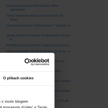
3 promocje konta w BNP Paribas. Która
najbardziej ...
Zyskaj rekordowe 660 zł premii za kartę Citi
Simpl...
Uczestniku promocji "Kolory jesieni", "Nagrody za
...
Zyskaj aż 500 zł w bonach do Biedronki za konto
w ...
Aż 3000 zł premii za konto Citigold (zysk jak na l...
Nest Lokata Witaj: 5% na 6 miesięcy do 20 tys. zł
...
1,7% do 100 tys. zł (dla nowych środków) na
Koncie...
Promocja dla obecnych klientów PKO BP i
Inteligo: ...
O plikach cookies
Gwarantowana premia 400 zł do wzięcia i rowery
do ...
Więcej od Santander Banku! Teraz oprócz premii
350...
Do 300 zł premii za konto w mBanku + 2,2% dla
ę z moim blogiem
oszc...
gł poprawnie działać a Twoje