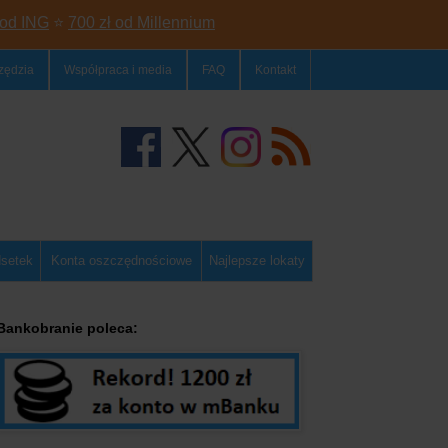
 od ING
⭐
700 zł od Millennium
zędzia
Współpraca i media
FAQ
Kontakt
dsetek
Konta oszczędnościowe
Najlepsze lokaty
Bankobranie poleca: