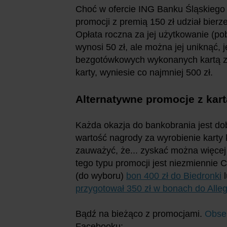
Choć w ofercie ING Banku Śląskiego d
promocji z premią 150 zł udział bierz
Opłata roczna za jej użytkowanie (po
wynosi 50 zł, ale można jej uniknąć, 
bezgotówkowych wykonanych kartą za 
karty, wyniesie co najmniej 500 zł.
Alternatywne promocje z kar
Każda okazja do bankobrania jest dob
wartość nagrody za wyrobienie karty
zauważyć, że... zyskać można więce
tego typu promocji jest niezmiennie 
(do wyboru)
bon 400 zł do Biedronki
przygotował 350 zł w bonach do Alle
Bądź na bieżąco z promocjami.
Obse
Facebooku: