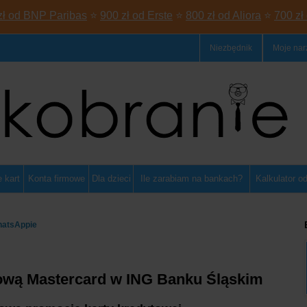
zł od BNP Paribas
⭐
900 zł od Erste
⭐
800 zł od Aliora
⭐
700 zł
Niezbędnik
Moje nar
 kart
Konta firmowe
Dla dzieci
Ile zarabiam na bankach?
Kalkulator o
hatsAppie
ytową Mastercard w ING Banku Śląskim