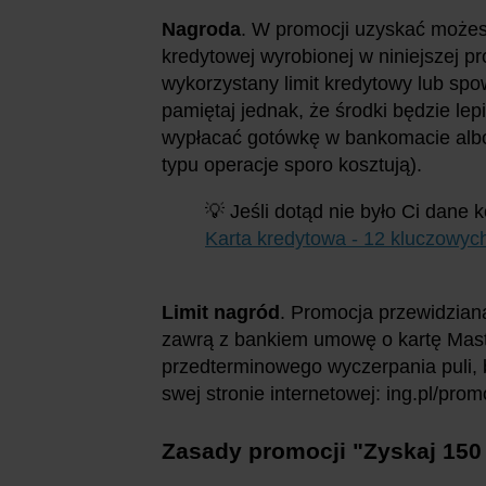
Nagroda
. W promocji uzyskać możesz
kredytowej wyrobionej w niniejszej p
wykorzystany limit kredytowy lub sp
pamiętaj jednak, że środki będzie lepi
wypłacać gotówkę w bankomacie albo
typu operacje sporo kosztują).
💡 Jeśli dotąd nie było Ci dane 
Karta kredytowa - 12 kluczowyc
Limit nagród
. Promocja przewidziana
zawrą z bankiem umowę o kartę Mast
przedterminowego wyczerpania puli,
swej stronie internetowej: ing.pl/pro
Zasady promocji "Zyskaj 150 