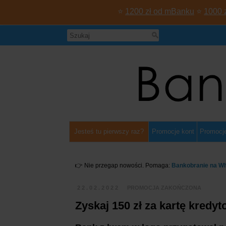
⭐
1200 zł od mBanku
⭐
1000 
Jesteś tu pierwszy raz?
Promocje kont
Promocje
👉 Nie przegap nowości. Pomaga:
Bankobranie na W
22.02.2022
PROMOCJA ZAKOŃCZONA
Zyskaj 150 zł za kartę kred