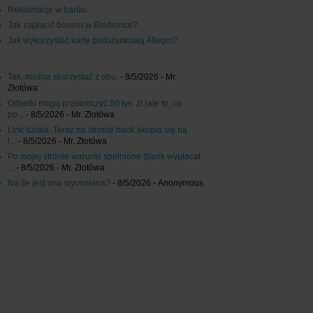
Reklamacje w banku
Jak zapłacić bonem w Biedronce?
Jak wykorzystać kartę podarunkową Allegro?
Tak, można skorzystać z obu.
- 8/5/2026
- Mr.
Złotówa
Odsetki mogą przekroczyć 50 tys. zł (ale to, co
po...
- 8/5/2026
- Mr. Złotówa
Link działa. Teraz na stronie bank skupia się na
l...
- 8/5/2026
- Mr. Złotówa
Po mojej stronie warunki spełnione (bank wypłacał
...
- 8/5/2026
- Mr. Złotówa
Na ile jest ona wyceniana?
- 8/5/2026
- Anonymous