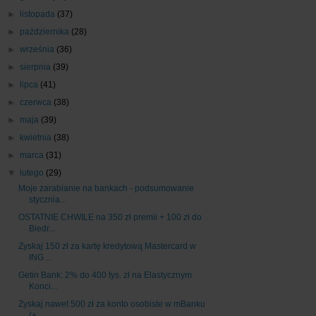
►
listopada
(37)
►
października
(28)
►
września
(36)
►
sierpnia
(39)
►
lipca
(41)
►
czerwca
(38)
►
maja
(39)
►
kwietnia
(38)
►
marca
(31)
▼
lutego
(29)
Moje zarabianie na bankach - podsumowanie
stycznia...
OSTATNIE CHWILE na 350 zł premii + 100 zł do
Biedr...
Zyskaj 150 zł za kartę kredytową Mastercard w
ING ...
Getin Bank: 2% do 400 tys. zł na Elastycznym
Konci...
Zyskaj nawet 500 zł za konto osobiste w mBanku
(+ ...