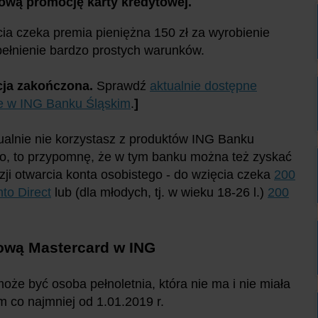
ową promocję karty kredytowej.
ia czeka premia pieniężna 150 zł za wyrobienie
spełnienie bardzo prostych warunków.
ja zakończona.
Sprawdź
aktualnie dostępne
e w ING Banku Śląskim
.
]
tualnie nie korzystasz z produktów ING Banku
o, to przypomnę, że w tym banku można też zyskać
zji otwarcia konta osobistego - do wzięcia czeka
200
nto Direct
lub (dla młodych, tj. w wieku 18-26 l.)
200
tową Mastercard w ING
że być osoba pełnoletnia, która nie ma i nie miała
 co najmniej od 1.01.2019 r.