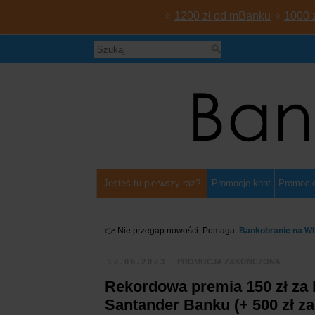
⭐
1200 zł od mBanku
⭐
1000 
Jesteś tu pierwszy raz?
Promocje kont
Promocje
👉 Nie przegap nowości. Pomaga:
Bankobranie na W
12.06.2023
PROMOCJA ZAKOŃCZONA
Rekordowa premia 150 zł za k
Santander Banku (+ 500 zł za