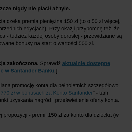
cze nigdy nie płacił aż tyle.
ia czeka premia pieniężna 150 zł (to o 50 zł więcej,
przednich edycjach). Przy okazji przypomnę też, że
ica - tudzież każdej osoby dorosłej - przewidziane są
wane bonusy na start o wartości 500 zł.
ja zakończona.
Sprawdź
aktualnie dostępne
e w Santander Banku
.
]
aną promocję konta dla pełnoletnich szczegółowo
770 zł w bonusach za Konto Santander
" - tam
nki uzyskania nagród i prześwietlenie oferty konta.
 propozycji - premii 150 zł za konto dla dziecka (w