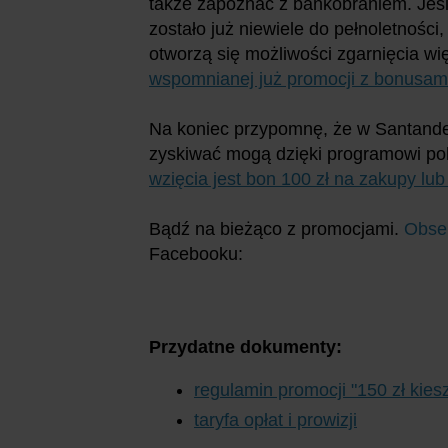
także zapoznać z bankobraniem. Jeśl
zostało już niewiele do pełnoletności
otworzą się możliwości zgarnięcia wi
wspomnianej już promocji z bonusami
Na koniec przypomnę, że w Santander
zyskiwać mogą dzięki programowi po
wzięcia jest bon 100 zł na zakupy lub 
Bądź na bieżąco z promocjami.
Obse
Facebooku:
Przydatne dokumenty:
regulamin promocji "150 zł kie
taryfa opłat i prowizji