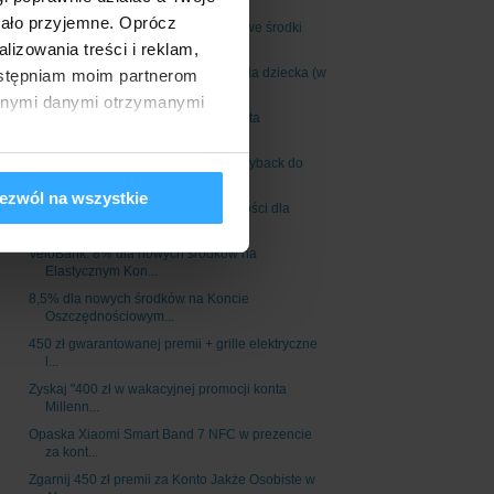
moneybacku...
tało przyjemne. Oprócz
VeloBank: do 7,5% na lokacie na nowe środki
(edycj...
izowania treści i reklam,
Rekordowa premia 150 zł za konto dla dziecka (w
dostępniam moim partnerom
wi...
innymi danymi otrzymanymi
Teraz jeszcze więcej za otwarcie konta
osobistego ...
Gwarantowane 400 zł premii + moneyback do
200 zł d...
ezwól na wszystkie
Do 470 zł premii + 8% dla oszczędności dla
otwiera...
VeloBank: 8% dla nowych środków na
Elastycznym Kon...
8,5% dla nowych środków na Koncie
Oszczędnościowym...
450 zł gwarantowanej premii + grille elektryczne
l...
Zyskaj "400 zł w wakacyjnej promocji konta
Millenn...
Opaska Xiaomi Smart Band 7 NFC w prezencie
za kont...
Zgarnij 450 zł premii za Konto Jakże Osobiste w