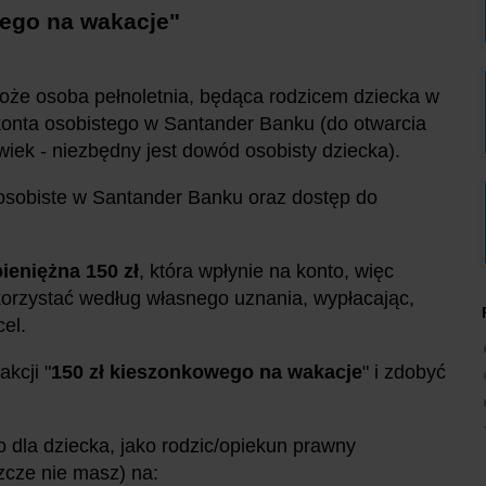
ego na wakacje"
oże osoba pełnoletnia, będąca rodzicem dziecka w
o konta osobistego w Santander Banku (do otwarcia
wiek - niezbędny jest dowód osobisty dziecka).
osobiste w Santander Banku oraz dostęp do
ieniężna 150 zł
, która wpłynie na konto, więc
rzystać według własnego uznania, wypłacając,
el.
akcji "
150 zł kieszonkowego na wakacje
" i zdobyć
dla dziecka, jako rodzic/opiekun prawny
zcze nie masz) na: