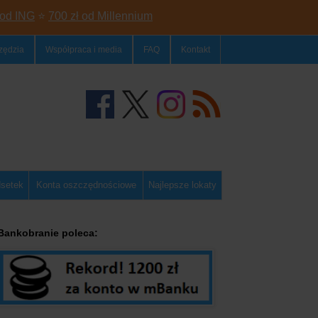
 od ING
⭐
700 zł od Millennium
zędzia
Współpraca i media
FAQ
Kontakt
dsetek
Konta oszczędnościowe
Najlepsze lokaty
Bankobranie poleca: