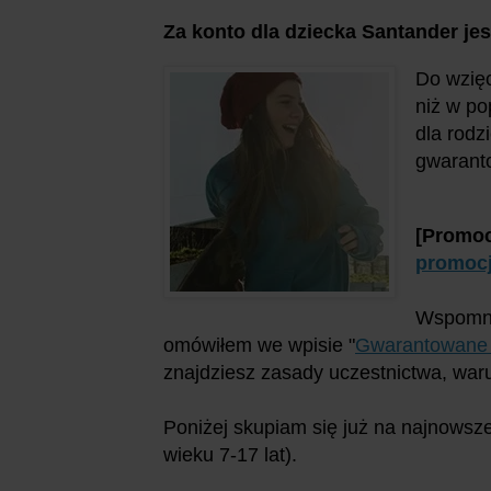
Za konto dla dziecka Santander jesz
Do wzięc
niż w po
dla rodz
gwaranto
[Promoc
promocj
Wspomni
omówiłem we wpisie "
Gwarantowane 
znajdziesz zasady uczestnictwa, waru
Poniżej skupiam się już na najnowszej
wieku 7-17 lat).