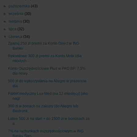
►
października
(43)
►
września
(30)
►
sierpnia
(30)
►
lipca
(32)
▼
czerwca
(34)
Zgarnij 250 zł premii za Konto Direct w ING
Banku ...
Rekordowe 300 zł premii za Konto Mobi (dla
młodych...
Konto Oszczędnościowe Plus w PKO BP: 7,5%
dla nowy...
500 zł do wykorzystania na Allegro w prezencie
dla...
Pakiet medyczny Lux-Med (na 12 miesięcy) jako
nagr...
300 zł w bonach na zakupy (do Allegro lub
Biedronk...
Łatwe 500 zł na start + do 1500 zł w bonusach za
a...
7% na rachunkach oszczędnościowym w ING
Banku Śląs...