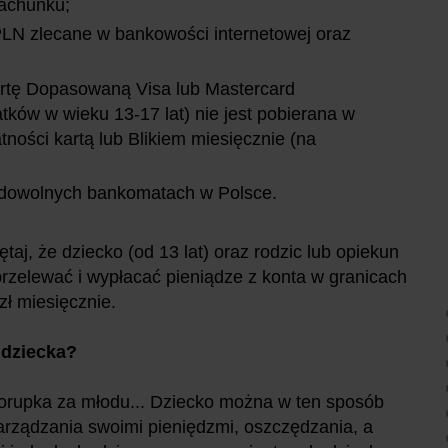
 rachunku;
 PLN zlecane w bankowości internetowej oraz
Kartę Dopasowaną Visa lub Mastercard
tków w wieku 13-17 lat) nie jest pobierana w
ności kartą lub Blikiem miesięcznie (na
w dowolnych bankomatach w Polsce.
aj, że dziecko (od 13 lat) oraz rodzic lub opiekun
zelewać i wypłacać pieniądze z konta w granicach
zł miesięcznie.
a dziecka?
korupka za młodu... Dziecko można w ten sposób
arządzania swoimi pieniędzmi, oszczędzania, a