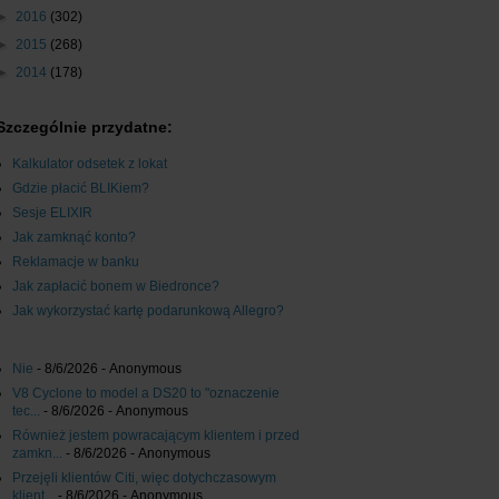
►
2016
(302)
►
2015
(268)
►
2014
(178)
Szczególnie przydatne:
Kalkulator odsetek z lokat
Gdzie płacić BLIKiem?
Sesje ELIXIR
Jak zamknąć konto?
Reklamacje w banku
Jak zapłacić bonem w Biedronce?
Jak wykorzystać kartę podarunkową Allegro?
Nie
- 8/6/2026
- Anonymous
V8 Cyclone to model a DS20 to "oznaczenie
tec...
- 8/6/2026
- Anonymous
Również jestem powracającym klientem i przed
zamkn...
- 8/6/2026
- Anonymous
Przejęli klientów Citi, więc dotychczasowym
klient...
- 8/6/2026
- Anonymous