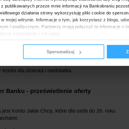
rzygotował 1000 nagród - o ich przyznaniu
 z publikowanych przeze mnie informacji na Bankobraniu pozos
ji i spełnienia pozostałych warunków. O
łowego działania strony wykorzystuję pliki cookie do spersonal
rpaniu puli bank ma poinformować
tutaj
.
 w mojej witrynie. Informacje o tym, jak korzystasz z bloga, u
ym i analitycznym. Partnerzy mogą połączyć te informacje z 
dczas korzystania z ich usług.
Spersonalizuj
Z
omocji biorą wyłącznie konta zakładane poprzez
yć konto dla dziecka, po zalogowaniu przejdź
 Konto dla dziecka i nastolatka.
r Banku - prześwietlenie oferty
 jest Konto Jakie Chcę, które dla osób do 26. roku
cechami: