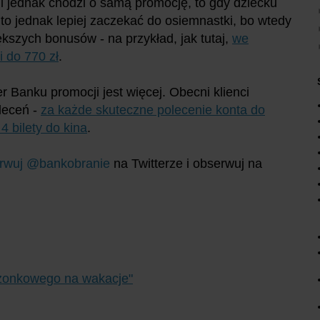
i jednak chodzi o samą promocję, to gdy dziecku
, to jednak lepiej zaczekać do osiemnastki, bo wtedy
ększych bonusów - na przykład, jak tutaj,
we
 do 770 zł
.
 Banku promocji jest więcej. Obecni klienci
leceń -
za każde skuteczne polecenie konta do
4 bilety do kina
.
rwuj @bankobranie
na Twitterze i obserwuj na
szonkowego na wakacje"