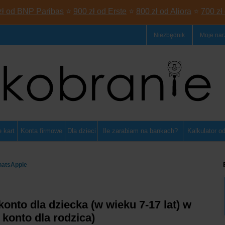
zł od BNP Paribas
⭐
900 zł od Erste
⭐
800 zł od Aliora
⭐
700 zł
Niezbędnik
Moje nar
 kart
Konta firmowe
Dla dzieci
Ile zarabiam na bankach?
Kalkulator o
hatsAppie
onto dla dziecka (w wieku 7-17 lat) w
 konto dla rodzica)