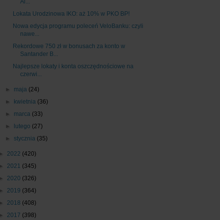
Al...
Lokata Urodzinowa IKO: aż 10% w PKO BP!
Nowa edycja programu poleceń VeloBanku: czyli
nawe...
Rekordowe 750 zł w bonusach za konto w
Santander B...
Najlepsze lokaty i konta oszczędnościowe na
czerwi...
►
maja
(24)
►
kwietnia
(36)
►
marca
(33)
►
lutego
(27)
►
stycznia
(35)
►
2022
(420)
►
2021
(345)
►
2020
(326)
►
2019
(364)
►
2018
(408)
►
2017
(398)