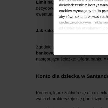
Limit nagród.
W tej promocji bank p
doświadczenie z korzystania
decydować będzie kolejność rejestrac
cookies wymaganych do prawid
ewentualnym przedterminowym wycze
aby również analizować ruch
społecznościowym, reklamow
od Ciebie lub uzyskanymi po
Jak założyć konto dla dziecka?
Zgodnie z regulaminem
udział w pr
bankowość internetową
. By otworz
następującą ścieżkę: Oferta banku =>
Konto dla dziecka w Santande
Kontem, które zakłada się dla dziecka
życia charakteryzuje się poniższymi 