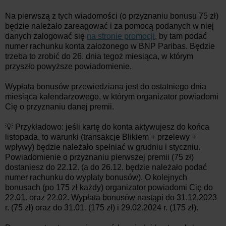
Na pierwszą z tych wiadomości (o przyznaniu bonusu 75 zł)
będzie należało zareagować i za pomocą podanych w niej
danych zalogować się
na stronie promocji
, by tam podać
numer rachunku konta założonego w BNP Paribas. Będzie
trzeba to zrobić do 26. dnia tegoż miesiąca, w którym
przyszło powyższe powiadomienie.
Wypłata bonusów przewiedziana jest do ostatniego dnia
miesiąca kalendarzowego, w którym organizator powiadomi
Cię o przyznaniu danej premii.
💡 Przykładowo: jeśli kartę do konta aktywujesz do końca
listopada, to warunki (transakcje Blikiem + przelewy +
wpływy) będzie należało spełniać w grudniu i styczniu.
Powiadomienie o przyznaniu pierwszej premii (75 zł)
dostaniesz do 22.12. (a do 26.12. będzie należało podać
numer rachunku do wypłaty bonusów). O kolejnych
bonusach (po 175 zł każdy) organizator powiadomi Cię do
22.01. oraz 22.02. Wypłata bonusów nastąpi do 31.12.2023
r. (75 zł) oraz do 31.01. (175 zł) i 29.02.2024 r. (175 zł).