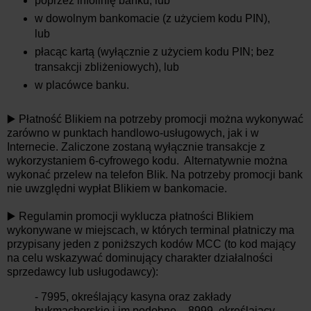
poprzez infolinię banku, lub
w dowolnym bankomacie (z użyciem kodu PIN),
lub
płacąc kartą (wyłącznie z użyciem kodu PIN; bez
transakcji zbliżeniowych), lub
w placówce banku.
▶️ Płatność Blikiem na potrzeby promocji można wykonywać
zarówno w punktach handlowo-usługowych, jak i w
Internecie. Zaliczone zostaną wyłącznie transakcje z
wykorzystaniem 6-cyfrowego kodu. Alternatywnie można
wykonać przelew na telefon Blik. Na potrzeby promocji bank
nie uwzględni wypłat Blikiem w bankomacie.
▶️ Regulamin promocji wyklucza płatności Blikiem
wykonywane w miejscach, w których terminal płatniczy ma
przypisany jeden z poniższych kodów MCC (to kod mający
na celu wskazywać dominujący charakter działalności
sprzedawcy lub usługodawcy):
- 7995, określający kasyna oraz zakłady
bukmacherskie i im podobne, - 8999, określający