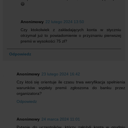
😃
Anonimowy
22 lutego 2024 13:50
Czy ktokolwiek z zakładających konta w styczniu
otrzymał już to powiadomienie o przyznaniu pierwszej
premii w wysokości 75 zł?
Odpowiedz
Anonimowy
23 lutego 2024 16:42
Czy ktoś się orientuje ile czasu trwa weryfikacja spełnienia
warunków wypłaty premii zgłoszona do banku przez
organizatora?
Odpowiedz
Anonimowy
24 marca 2024 11:01
Pytanie do uczestników, którzy założyli konta w grudniu