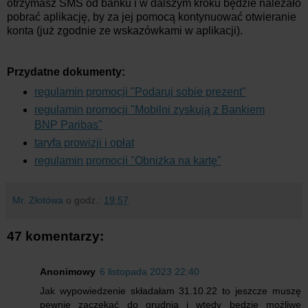
otrzymasz SMS od banku i w dalszym kroku będzie należało
pobrać aplikację, by za jej pomocą kontynuować otwieranie
konta (już zgodnie ze wskazówkami w aplikacji).
Przydatne dokumenty:
regulamin promocji "Podaruj sobie prezent"
regulamin promocji "Mobilni zyskują z Bankiem
BNP Paribas"
taryfa prowizji i opłat
regulamin promocji "Obniżka na kartę"
Mr. Złotówa
o godz.:
19:57
47 komentarzy:
Anonimowy
6 listopada 2023 22:40
Jak wypowiedzenie składałam 31.10.22 to jeszcze muszę
pewnie zaczekać do grudnia i wtedy będzie możliwe