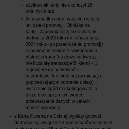
użytkownik karty nie ukończył 26.
roku życia
lub
(w przypadku osób mających więcej
lat, dzięki promocji "Obniżka na
kartę", zapewniającej takie warunki
do końca 2023 roku
do końca marca
2024 roku - po przedłużeniu promocji)
zapewnione zostanie: wykonanie 3
płatności kartą (na dowolne kwoty;
nie liczą się transakcje Blikiem) + 1
logowanie do bankowości
internetowej lub mobilnej (w miesiącu
poprzedzającym pobranie opłaty) +
wyrażenie zgód marketingowych, a
także brak sprzeciwu wobec
przetwarzania danych w celach
marketingowych;
z Kartą Otwartą na Dzisiaj wypłaty gotówki
darmowe są wyłącznie z bankomatów własnych
banku oraz sieci Planet Cash (darmowe wypłaty