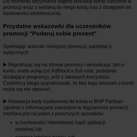
Do momentu otrzymania nagród posiadaj konto założone w
promocji wraz z wydaną do niego kartą oraz z dostępem do
bankowości elektronicznej.
Przydatne wskazówki dla uczestników
promocji "Podaruj sobie prezent"
Spełniając warunki niniejszej promocji, pamiętaj o
wytycznych:
▶️ Rejestrując się na stronie promocji i wnioskując tam o
konto, warto wyłączyć AdBlock'a (lub inne, podobnie
działające programy), jeśli z takowych korzystasz.
Czytelnicy bloga sygnalizowali, że bez tego wniosek o konto
może się nie otwierać.
▶️ Aktywacja karty wydawanej do konta w BNP Paribas -
zgodnie z informacjami zawartymi w regulaminie promocji -
możliwa jest na jeden z poniższych sposobów:
w bankowości internetowej bądź aplikacji
mobilnej lub