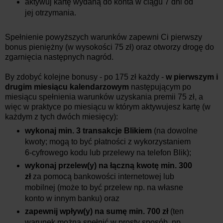
aktywuj kartę wydaną do konta w ciągu 7 dni od
jej otrzymania.
Spełnienie powyższych warunków zapewni Ci pierwszy
bonus pieniężny (w wysokości 75 zł) oraz otworzy drogę do
zgarnięcia następnych nagród.
By zdobyć kolejne bonusy - po 175 zł każdy -
w pierwszym i
drugim miesiącu kalendarzowym
następującym po
miesiącu spełnienia warunków uzyskania premii 75 zł, a
więc w praktyce po miesiącu w którym aktywujesz kartę (w
każdym z tych dwóch miesięcy):
wykonaj min. 3 transakcje Blikiem
(na dowolne
kwoty; mogą to być płatności z wykorzystaniem
6-cyfrowego kodu lub przelewy na telefon Blik);
wykonaj przelew(y) na łączną kwotę min. 300
zł
za pomocą bankowości internetowej lub
mobilnej (może to być przelew np. na własne
konto w innym banku) oraz
zapewnij wpływ(y) na sumę min. 700 zł
(ten
warunek można spełnić w prosty sposób, np.