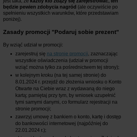
jest taka, że
każdy kto zdąży się zarejestrować, ten
będzie pewien zdobycia nagród
(ale oczywiście po
spełnieniu wszystkich warunków, które przedstawiam
poniżej).
Zasady promocji "Podaruj sobie prezent"
By wziąć udział w promocji:
zarejestruj się
na stronie promocji
, zaznaczając
wszystkie oświadczenia (udział w promocji
wziąć można tylko za pośrednictwem tej strony);
w kolejnym kroku (na tej samej stronie) do
8.01.2024 r. przejdź do złożenia wniosku o Konto
Otwarte na Ciebie wraz z wydawaną do niego
kartą; pamiętaj przy tym, by wniosek uzupełnić
tymi samymi danymi, co formularz rejestracji na
stronie promocji;
zawrzyj umowę z bankiem o konto, kartę i dostęp
do bankowości internetowej (najpóźniej do
22.01.2024 r.);