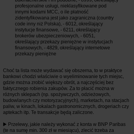
profesjonalne usługi, nieklasyfikowane pod
innymi kodami MCC, o ile płatność
zidentyfikowana jest jako zagraniczna (country
code inny niż Polska), - 6012, określający
instytucje finansowe, - 6211, określający
brokerów ubezpieczeniowych, - 6051,
określający przekazy pieniężne w instytucjach
finansowych, - 4829, określający internetowe
przekazy pieniężne
Choć ta lista może wydawać się obszerna, to w praktyce
bankowi chodzi właściwie o wyeliminowanie tych miejsc,
gdzie można zrobić większy obrót, a najczęściej bez
faktycznego robienia zakupów. Za to płacić można w
różnych sklepach (np. spożywczych, odzieżowych,
budowlanych czy motoryzacyjnych), marketach, na stacjach
paliw, w kinach, lokalach gastronomicznych, drogeriach czy
aptekach itp. Te transakcje będą zaliczone.
▶️ Przelewy, jakie należy wykonać z konta w BNP Paribas
(te na sumę min. 300 zł w miesiącu), zlecić trzeba za