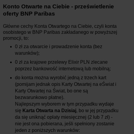
Konto Otwarte na Ciebie - prześwietlenie
oferty BNP Paribas
Główne cechy Konta Otwartego na Ciebie, czyli konta
osobistego w BNP Paribas zakładanego w powyższej
promocji, to:
0 zł za otwarcie i prowadzenie konta (bez
warunków);
0 zł za krajowe przelewy Elixir PLN zlecane
poprzez bankowość internetową lub mobilną;
do konta można wyrobić jedną z trzech kart
(pomijam jednak opis Karty Otwartej na eŚwiat i
Karty Otwartej na Świat, bo one są
bezwarunkowo płatne).
Najlepszym wyborem w tym przypadku wydaje
się
Karta Otwarta na Dzisiaj
, bo w jej przypadku
da się uniknąć opłaty miesięcznej (2 lub 7 zł) -
nie jest ona pobierana, jeśli spełniony zostanie
jeden z poniższych warunków: