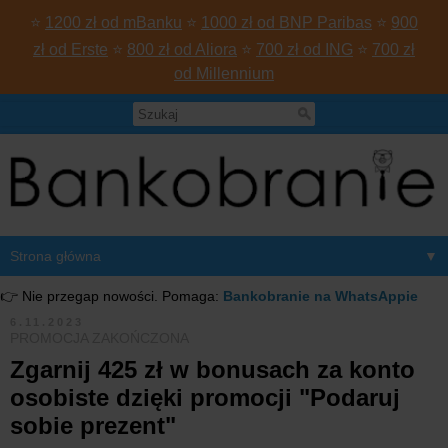
⭐
1200 zł od mBanku
⭐
1000 zł od BNP Paribas
⭐
900
zł od Erste
⭐
800 zł od Aliora
⭐
700 zł od ING
⭐
700 zł
od Millennium
▼
👉 Nie przegap nowości. Pomaga:
Bankobranie na WhatsAppie
6.11.2023
PROMOCJA ZAKOŃCZONA
Zgarnij 425 zł w bonusach za konto
osobiste dzięki promocji "Podaruj
sobie prezent"