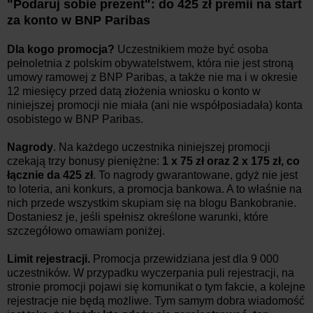
"Podaruj sobie prezent": do 425 zł premii na start
za konto w BNP Paribas
Dla kogo promocja?
Uczestnikiem może być osoba
pełnoletnia z polskim obywatelstwem, która nie jest stroną
umowy ramowej z BNP Paribas, a także nie ma i w okresie
12 miesięcy przed datą złożenia wniosku o konto w
niniejszej promocji nie miała (ani nie współposiadała) konta
osobistego w BNP Paribas.
Nagrody
. Na każdego uczestnika niniejszej promocji
czekają trzy bonusy pieniężne:
1 x 75 zł oraz 2 x 175 zł, co
łącznie da 425 zł
. To nagrody gwarantowane, gdyż nie jest
to loteria, ani konkurs, a promocja bankowa. A to właśnie na
nich przede wszystkim skupiam się na blogu Bankobranie.
Dostaniesz je, jeśli spełnisz określone warunki, które
szczegółowo omawiam poniżej.
Limit rejestracji.
Promocja przewidziana jest dla 9 000
uczestników. W przypadku wyczerpania puli rejestracji, na
stronie promocji pojawi się komunikat o tym fakcie, a kolejne
rejestracje nie będą możliwe. Tym samym dobra wiadomość