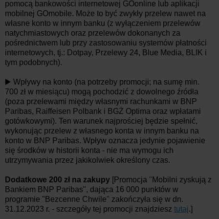
pomocą bankowości internetowej GOonline lub aplikacji
mobilnej GOmobile. Może to być zwykły przelew nawet na
własne konto w innym banku (z wyłączeniem przelewów
natychmiastowych oraz przelewów dokonanych za
pośrednictwem lub przy zastosowaniu systemów płatności
internetowych, tj.: Dotpay, Przelewy 24, Blue Media, BLIK i
tym podobnych).
▶️ Wpływy na konto (na potrzeby promocji; na sumę min.
700 zł w miesiącu) mogą pochodzić z dowolnego źródła
(poza przelewami między własnymi rachunkami w BNP
Paribas, Raiffeisen Polbank i BGŻ Optima oraz wpłatami
gotówkowymi). Ten warunek najprościej będzie spełnić,
wykonując przelew z własnego konta w innym banku na
konto w BNP Paribas. Wpływ oznacza jedynie pojawienie
się środków w historii konta - nie ma wymogu ich
utrzymywania przez jakikolwiek określony czas.
Dodatkowe 200 zł na zakupy
[Promocja "Mobilni zyskują z
Bankiem BNP Paribas", dająca 16 000 punktów w
programie "Bezcenne Chwile" zakończyła się w dn.
31.12.2023 r. - szczegóły tej promocji znajdziesz
tutaj
.]