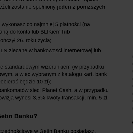
jeżeli zostanie spełniony
jeden z poniższych
 wykonasz co najmniej 5 płatności (na
aną do konta lub BLIKiem
lub
kończył 26. roku życia;
 PLN zlecane w bankowości internetowej lub
a ze standardowym wizerunkiem (w przypadku
owym, a więc wybranym z katalogu kart, bank
obierać będzie 10 zł);
z bankomatów sieci Planet Cash, a w przypadku
izja wynosi 3,5% kwoty transakcji, min. 5 zł.
Getin Banku?
zczędnościowe w Getin Banku posiadasz.