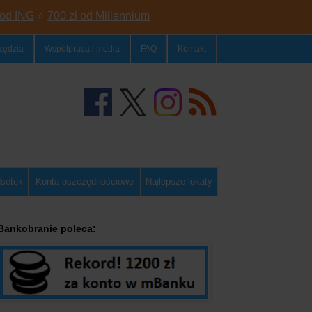
 od ING
⭐
700 zł od Millennium
zędzia
Współpraca i media
FAQ
Kontakt
dsetek
Konta oszczędnościowe
Najlepsze lokaty
Bankobranie poleca: