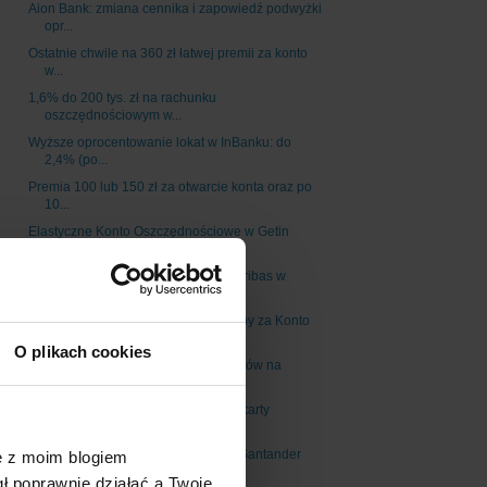
Aion Bank: zmiana cennika i zapowiedź podwyżki
opr...
Ostatnie chwile na 360 zł łatwej premii za konto
w...
1,6% do 200 tys. zł na rachunku
oszczędnościowym w...
Wyższe oprocentowanie lokat w InBanku: do
2,4% (po...
Premia 100 lub 150 zł za otwarcie konta oraz po
10...
Elastyczne Konto Oszczędnościowe w Getin
Banku: 1,...
500 zł do Allegro za konto w BNP Paribas w
promocj...
Łatwa premia 200 zł + 50 zł na zakupy za Konto
Prz...
O plikach cookies
1,5% do 100 tys. zł dla nowych środków na
koncie o...
300 zł do Allegro za przetestowanie karty
kredytow...
Złap 200 zł za kartę Visa Comfort w Santander
ę z moim blogiem
Cons...
gł poprawnie działać a Twoje