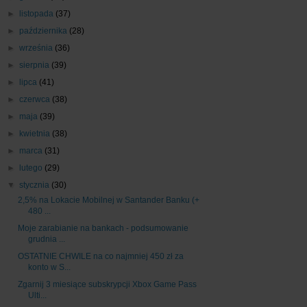
►
listopada
(37)
►
października
(28)
►
września
(36)
►
sierpnia
(39)
►
lipca
(41)
►
czerwca
(38)
►
maja
(39)
►
kwietnia
(38)
►
marca
(31)
►
lutego
(29)
▼
stycznia
(30)
2,5% na Lokacie Mobilnej w Santander Banku (+
480 ...
Moje zarabianie na bankach - podsumowanie
grudnia ...
OSTATNIE CHWILE na co najmniej 450 zł za
konto w S...
Zgarnij 3 miesiące subskrypcji Xbox Game Pass
Ulti...