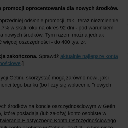
ę promocji oprocentowania dla nowych środków.
poprzedniej odsłonie promocji, tak i teraz niezmiennie
1,7% w skali roku na okres 92 dni - pod warunkiem
ia nowych środków. Tym razem można jednak
 więcej oszczędności - do 400 tys. zł.
ja zakończona.
Sprawdź
aktualnie najlepsze konta
nościowe
.
]
ycji Getinu skorzystać mogą zarówno nowi, jak i
lienci tego banku (bo liczy się wpłacenie "nowych
ych środków na koncie oszczędnościowym w Getin
 które posiadają (lub założą) konto osobiste w
 otwierania Elastycznego Konta Oszczędnościowego
yli konto osobiste w Getinie, za 0 zł - o tym piszę