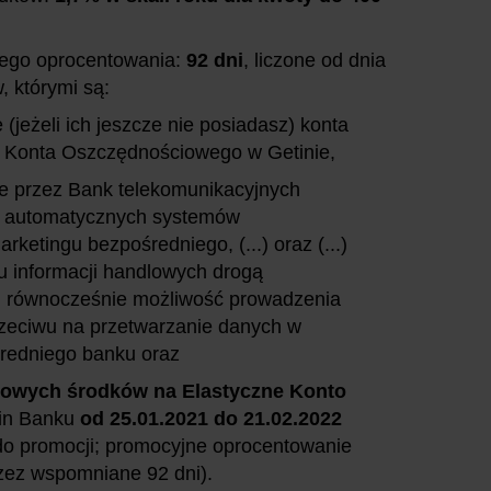
ego oprocentowania:
92 dni
, liczone od dnia
, którymi są:
(jeżeli ich jeszcze nie posiadasz) konta
o Konta Oszczędnościowego w Getinie,
ie przez Bank telekomunikacyjnych
z automatycznych systemów
ketingu bezpośredniego, (...) oraz (...)
 informacji handlowych drogą
...) równocześnie możliwość prowadzenia
sprzeciwu na przetwarzanie danych w
średniego banku oraz
nowych środków na Elastyczne Konto
in Banku
od 25.01.2021 do 21.02.2022
 do promocji; promocyjne oprocentowanie
rzez wspomniane 92 dni).