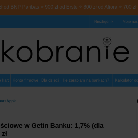
zł od BNP Paribas
⭐
900 zł od Erste
⭐
800 zł od Aliora
⭐
700 zł
Niezbędnik
Moje nar
 kart
Konta firmowe
Dla dzieci
Ile zarabiam na bankach?
Kalkulator o
hatsAppie
ściowe w Getin Banku: 1,7% (dla
 zł