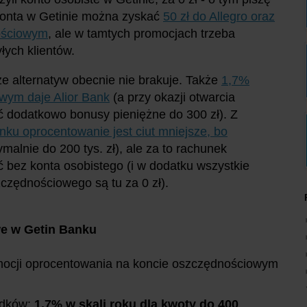
e konta w Getinie można zyskać
50 zł do Allegro oraz
nościowym
, ale w tamtych promocjach trzeba
łych klientów.
e alternatyw obecnie nie brakuje. Także
1,7%
ym daje Alior Bank
(a przy okazji otwarcia
 dodatkowo bonusy pieniężne do 300 zł). Z
u oprocentowanie jest ciut mniejsze, bo
alnie do 200 tys. zł), ale za to rachunek
bez konta osobistego (i w dodatku wszystkie
czędnościowego są tu za 0 zł).
e w Getin Banku
mocji oprocentowania na koncie oszczędnościowym
odków:
1,7
% w skali roku dla kwoty do 400