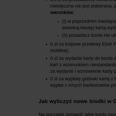
miesięczna nie jest pobierana, 
warunków
:
(I) w poprzednim miesiącu
dowolną kwotę) kartą wyd
(II) posiadacz konta nie u
0 zł za krajowe przelewy Elixir
mobilnej;
0 zł za wydanie karty do kont
kart z wizerunkiem niestandard
za wydanie i wznowienie karty p
0 zł za wypłatę gotówki kartą 
wypłat z innych bankomatów prow
Jak wyliczyć nowe środki w 
Na początek sprawdź jakie konto os