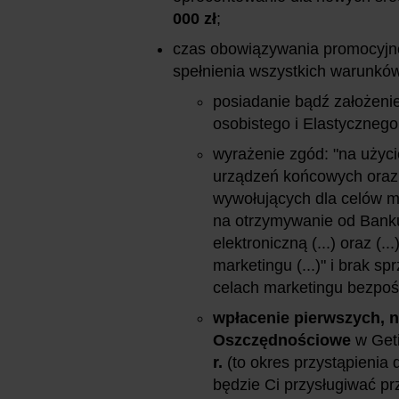
000 zł
;
czas obowiązywania promocyjn
spełnienia wszystkich warunków
posiadanie bądź założenie 
osobistego i Elastyczneg
wyrażenie zgód: "na użyc
urządzeń końcowych ora
wywołujących dla celów mar
na otrzymywanie od Banku
elektroniczną (...) oraz (
marketingu (...)" i brak 
celach marketingu bezpo
wpłacenie pierwszych, 
Oszczędnościowe
w Get
r.
(to okres przystąpienia
będzie Ci przysługiwać p