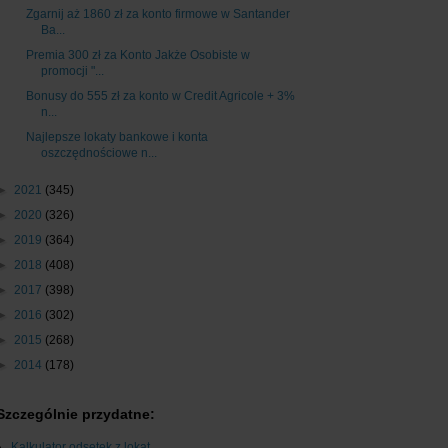
Zgarnij aż 1860 zł za konto firmowe w Santander
Ba...
Premia 300 zł za Konto Jakże Osobiste w
promocji "...
Bonusy do 555 zł za konto w Credit Agricole + 3%
n...
Najlepsze lokaty bankowe i konta
oszczędnościowe n...
►
2021
(345)
►
2020
(326)
►
2019
(364)
►
2018
(408)
►
2017
(398)
►
2016
(302)
►
2015
(268)
►
2014
(178)
Szczególnie przydatne:
Kalkulator odsetek z lokat