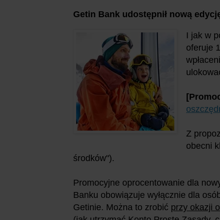
Getin Bank udostępnił nową edycj
I jak w 
oferuje 
wpłacen
ulokować
[Promoc
oszczęd
Z propoz
obecni k
środków").
Promocyjne oprocentowanie dla now
Banku obowiązuje wyłącznie dla osób,
Getinie. Można to zrobić
przy okazji
(jak utrzymać Konto Proste Zasady, cz