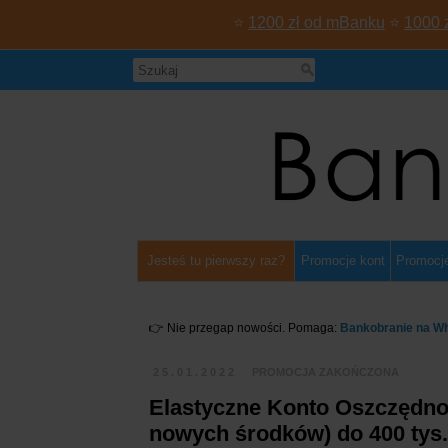
⭐
1200 zł od mBanku
⭐
1000 
Jesteś tu pierwszy raz?
Promocje kont
Promocje
👉 Nie przegap nowości. Pomaga:
Bankobranie na W
25.01.2022
PROMOCJA ZAKOŃCZONA
Elastyczne Konto Oszczędno
nowych środków) do 400 tys.