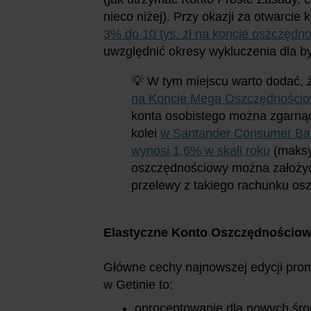
nieco niżej). Przy okazji za otwarci
3% do 10 tys. zł na koncie oszczęd
uwzględnić okresy wykluczenia dla by
💡 W tym miejscu warto dodać, ż
na Koncie Mega Oszczędnościow
konta osobistego można zgarnąć
kolei
w Santander Consumer Bank
wynosi 1,6% w skali roku
(maksym
oszczędnościowy można założyć 
przelewy z takiego rachunku osz
Elastyczne Konto Oszczędnościow
Główne cechy najnowszej edycji pro
w Getinie to:
oprocentowanie dla nowych śr