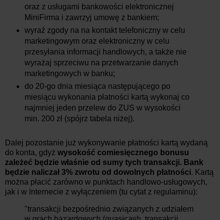
oraz z usługami bankowości elektronicznej
MiniFirma i zawrzyj umowę z bankiem;
wyraź zgody na na kontakt telefoniczny w celu
marketingowym oraz elektroniczny w celu
przesyłania informacji handlowych, a także nie
wyrażaj sprzeciwu na przetwarzanie danych
marketingowych w banku;
do 20-go dnia miesiąca następującego po
miesiącu wykonania płatności kartą wykonaj co
najmniej jeden przelew do ZUS w wysokości
min. 200 zł (spójrz tabela niżej).
Dalej pozostanie już wykonywanie płatności kartą wydaną
do konta, gdyż
wysokość comiesięcznego bonusu
zależeć będzie właśnie od sumy tych transakcji. Bank
będzie naliczał 3% zwrotu od dowolnych płatności
. Kartą
można płacić zarówno w punktach handlowo-usługowych,
jak i w Internecie z wyłączeniem (tu cytat z regulaminu):
"transakcji bezpośrednio związanych z udziałem
w grach hazardowych (quasicash, transakcji