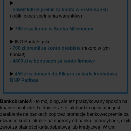
▶️
-
nawet 900 zł premii za konto w Erste Banku
(krótki okres spełniania warunków)
▶️
700 zł za konto w Banku Millennium
▶️ ING Bank Śląski:
-
700 zł premii za konto osobiste
(rekord w tym
banku!)
-
4400 zł w bonusach za konto firmowe
▶️
450 zł w bonach do Allegro za kartę kredytową
BNP Paribas
Bankobranie®
- to mój blog, ale też praktykowany sposób na
finanse osobiste. Tu dowiesz się jak bardzo opłacalne jest
zarabianie na bankach poprzez promocje bankowe: premie za
otwarcie konta, okazje na nagrody od banku i moneyback, czyli
zwrot za płatności kartą debetową lub kredytową. W tym