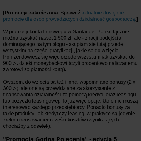
[Promocja zakończona.
Sprawdź
aktualnie dostępne
promocje dla osób prowadzących działalność gospodarczą
.
]
W promocji konta firmowego w Santander Banku łącznie
można uzyskać nawet 1 500 zł, ale - z racji podejścia
dominującego na tym blogu - skupiam się tutaj przede
wszystkim na części gratyfikacji, jakie są do wzięcia.
Poniżej dowiesz się więc przede wszystkim jak uzyskać do
900 zł, dzięki moneybackowi (czyli procentowo naliczanemu
zwrotowi za płatności kartą).
Owszem, do wzięcia są też i inne, wspomniane bonusy (2 x
300 zł), ale one są przewidziane za skorzystanie z
finansowania działalności za pomocą kredytu oraz leasingu
lub pożyczki leasingowej. To już więc opcje, które nie muszą
interesować każdego przedsiębiorcy. Ponadto bonusy za
takie produkty, jak kredyt czy leasing, w praktyce są jedynie
zrekompensowaniem części kosztów (wynikających
chociażby z odsetek).
"Promocja Godna Polecenia" - edycja 5