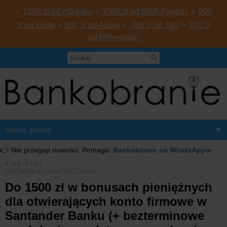
⭐
1200 zł od mBanku
⭐
1000 zł od BNP Paribas
⭐
900
zł od Erste
⭐
800 zł od Aliora
⭐
700 zł od ING
⭐
700 zł
od Millennium
▼
👉 Nie przegap nowości. Pomaga:
Bankobranie na WhatsAppie
8.08.2023
PROMOCJA ZAKOŃCZONA
Do 1500 zł w bonusach pieniężnych
dla otwierających konto firmowe w
Santander Banku (+ bezterminowe