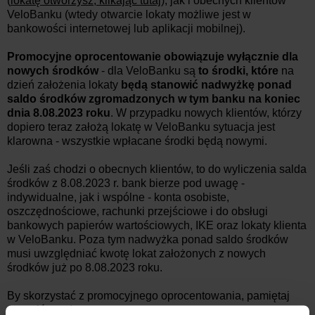
(
lokatę otworzysz, klikając tutaj
), jak i obecnych klientów
VeloBanku (wtedy otwarcie lokaty możliwe jest w
bankowości internetowej lub aplikacji mobilnej).
Promocyjne oprocentowanie obowiązuje wyłącznie dla
nowych środków
- dla VeloBanku są
to środki, które
na
dzień założenia lokaty
będą stanowić nadwyżkę ponad
saldo środków zgromadzonych w tym banku na koniec
dnia 8.08
.2023 roku
. W przypadku nowych klientów, którzy
dopiero teraz założą lokatę w VeloBanku sytuacja jest
klarowna - wszystkie wpłacane środki będą nowymi.
Jeśli zaś chodzi o obecnych klientów, to do wyliczenia salda
środków z 8.08.2023 r. bank bierze pod uwagę -
indywidualne, jak i wspólne - konta osobiste,
oszczędnościowe, rachunki przejściowe i do obsługi
bankowych papierów wartościowych, IKE oraz lokaty klienta
w VeloBanku. Poza tym nadwyżka ponad saldo środków
musi uwzględniać kwotę lokat założonych z nowych
środków już
po 8.08
.2023 roku
.
By skorzystać z promocyjnego oprocentowania, pamiętaj
wyrazić zgody na: