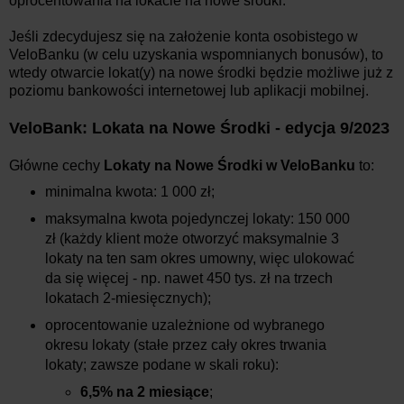
oprocentowania na lokacie na nowe środki.
Jeśli zdecydujesz się na założenie konta osobistego w
VeloBanku (w celu uzyskania wspomnianych bonusów), to
wtedy otwarcie lokat(y) na nowe środki będzie możliwe już z
poziomu bankowości internetowej lub aplikacji mobilnej.
VeloBank: Lokata na Nowe Środki - edycja 9/2023
Główne cechy
Lokaty na Nowe Środki w VeloBanku
to:
minimalna kwota: 1 000 zł;
maksymalna kwota pojedynczej lokaty: 150 000
zł (każdy klient może otworzyć maksymalnie 3
lokaty na ten sam okres umowny, więc ulokować
da się więcej - np. nawet 450 tys. zł na trzech
lokatach 2-miesięcznych);
oprocentowanie uzależnione od wybranego
okresu lokaty (stałe przez cały okres trwania
lokaty; zawsze podane w skali roku):
6,5%
na 2 miesiące
;