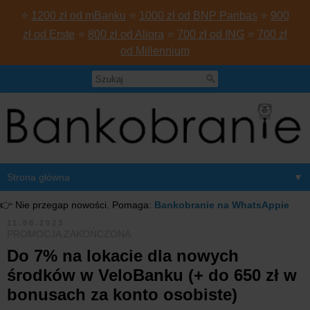
⭐
1200 zł od mBanku
⭐
1000 zł od BNP Paribas
⭐
900
zł od Erste
⭐
800 zł od Aliora
⭐
700 zł od ING
⭐
700 zł
od Millennium
▼
👉 Nie przegap nowości. Pomaga:
Bankobranie na WhatsAppie
11.08.2023
PROMOCJA ZAKOŃCZONA
Do 7% na lokacie dla nowych
środków w VeloBanku (+ do 650 zł w
bonusach za konto osobiste)