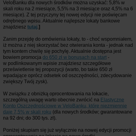
VeloBanku dla nowych środków można uzyskać: 5,8% w
skali roku na 2 miesiące, 5,5% na 3 miesiące oraz 4,5% na 6
miesiące). Z tej przyczyny tej nowej edycji nie poświęcam
odrębnego wpisu. Aktualnie najlepsze lokaty bankowe
znajdziesz
tutaj
.
]
Zanim przejdę do omówienia lokaty, to - choć wspomniałem,
iż można z niej skorzystać bez otwierania konta - jednak nad
tym kontem chwilę się pochylę. Aktualnie dostępna jest
bowiem promocja
do 650 zł w bonusach na start
-
w podlinkowanym wpisie znajdziesz szczegółowe
prześwietlenie tej propozycji (warto, bo takie 650 zł
wpadające oprócz odsetek od oszczędności, zdecydowanie
zwiększy Twój zysk).
W związku z obniżką oprocentowania na lokacie,
szczególną uwagę warto obecnie zwrócić na
Elastyczne
Konto Oszczędnościowe w VeloBanku, które niezmiennie
daje 7,5% w skali roku
(dla nowych środków; gwarantowane
na 92 dni; do 300 tys. zł).
Poniżej skupiam się już wyłącznie na nowej edycji promocji