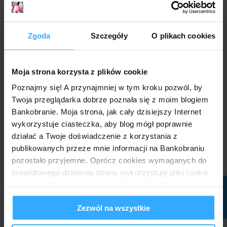
"• użycie przez nas telekomunikacyjnych
urządzeń końcowych oraz automatycznych
systemów wywołujących dla celów marketingu
Zgoda
Szczegóły
O plikach cookies
bezpośredniego oraz
• (...) otrzymywanie od nas informacji
Moja strona korzysta z plików cookie
handlowych drogą elektroniczną (...) oraz
Poznajmy się! A przynajmniej w tym kroku pozwól, by
• możliwość prowadzenia marketingu (zgoda na
Twoja przeglądarka dobrze poznała się z moim blogiem
marketing lub prawnie uzasadniony interes
Bankobranie. Moja strona, jak cały dzisiejszy Internet
administratora danych)"
wykorzystuje ciasteczka, aby blog mógł poprawnie
działać a Twoje doświadczenie z korzystania z
O najlepszych lokatach, nawet tych pojawiających się
publikowanych przeze mnie informacji na Bankobraniu
okazjonalnie, dowiadywać się możesz dzięki newsletterowi.
pozostało przyjemne. Oprócz cookies wymaganych do
To niezawodny sposób otrzymywania informacji o
promocjach bankowych (a przy tym zero spamu):
prawidłowego działania strony wykorzystuję pliki cookie
do spersonalizowania treści i reklam, aby również
Adres e-mail:
analizować ruch w mojej witrynie. Informacje o tym, jak
Zezwól na wszystkie
korzystasz z bloga, udostępniam moim partnerom
Zapisz się
społecznościowym, reklamowym i analitycznym.