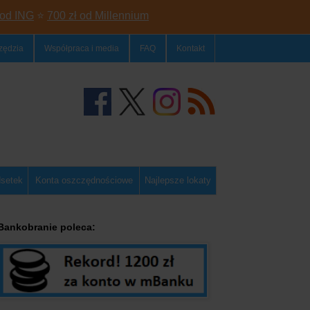
 od ING
⭐
700 zł od Millennium
zędzia
Współpraca i media
FAQ
Kontakt
dsetek
Konta oszczędnościowe
Najlepsze lokaty
Bankobranie poleca: