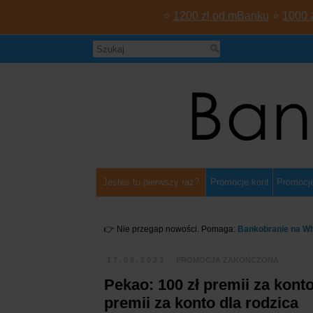
⭐
1200 zł od mBanku
⭐
1000 
Jesteś tu pierwszy raz?
Promocje kont
Promocje
👉 Nie przegap nowości. Pomaga:
Bankobranie na W
17.08.2023
PROMOCJA ZAKOŃCZONA
Pekao: 100 zł premii za konto
premii za konto dla rodzica