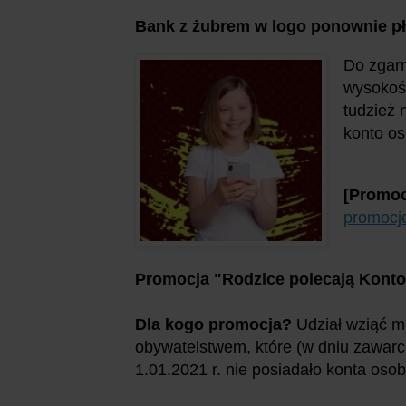
Bank z żubrem w logo ponownie pła
Do zgarn
wysokośc
tudzież 
konto os
[Promoc
promocj
Promocja "Rodzice polecają Konto
Dla kogo promocja?
Udział wziąć m
obywatelstwem, które (w dniu zawarci
1.01.2021 r. nie posiadało konta os