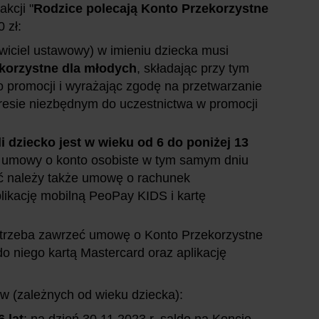
akcji "
Rodzice polecają Konto Przekorzystne
 zł:
awiciel ustawowy) w imieniu dziecka musi
korzystne dla młodych
, składając przy tym
o promocji i wyrażając zgodę na przetwarzanie
resie niezbędnym do uczestnictwa w promocji
li dziecko jest w wieku od 6 do poniżej 13
 umowy o konto osobiste w tym samym dniu
eć należy także umowę o rachunek
likację mobilną PeoPay KIDS i kartę
trzeba zawrzeć umowę o Konto Przekorzystne
 niego kartą Mastercard oraz aplikację
ów (zależnych od wieku dziecka):
 lat
: na dzień 30.11.2023 r. saldo na Koncie