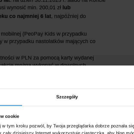
si wynosić min. 200,01 zł
lub
ku co najmniej 6 lat
, najpóźniej do
i mobilnej (PeoPay Kids w przypadku
Pay w przypadku nastolatków mających co
atności w PLN za pomocą karty wydanej
ansakcje można wykonać w dowolnych
ych i/lub w Internecie; nie zaliczą się
i).
Szczegóły
ia 100 zł na konto dziecka ma wpłynąć najpóźniej
ów cookie
 zamykaj, ani nie wypowiadaj umowy o konto
j w tym kroku pozwól, by Twoja przeglądarka dobrze poznała si
iowy dla dziecka.
k cały dzisiejszy Internet wykorzystuje ciasteczka, aby blog mó