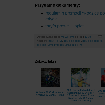
Przydatne dokumenty:
regulamin promocji "Rodzice p
edycja"
taryfa prowizji i opłat
Opublikowane przez
Mr. Złotówa
o godz.:
10:33
Kategorie
Bank Pekao
,
konto dla dzieci
,
konto dla dziecka
,
polecają Konto Przekorzystne dzieciom
Zobacz także:
250 zł premii dla dzieci i
300 z
Odbierz 2200 zł za konto
nastolatków (w wieku 7-
powra
firmowe w Banku Pekao
17 lat) za konto w Erste
money
Banku (+ do 900 zł za
konto dla rodzica)