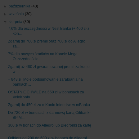
►
października
(43)
►
września
(30)
▼
sierpnia
(30)
7,6% dla oszczędności w Nest Banku (+ 400 zł z
kon...
Zgarnij do 700 zł premii oraz 700 zł do Allegro
za...
7% dla nowych środków na Koncie Mega
Oszczędnościo...
Zgarnij aż 480 zł gwarantowanej premii za konto
w ...
+ 848 zł. Moje podsumowanie zarabiania na
bankach ...
OSTATNIE CHWILE na 650 zł w bonusach za
VeloKonto
Zgarnij do 450 zł za mKonto Intensive w mBanku
Do 720 zł w bonusach z darmową kartą Citibank-
BP M...
300 zł w bonach do Allegro lub Biedronki za kartę
...
Odbierz od 200 do 600 zł w bonach do Allegro!