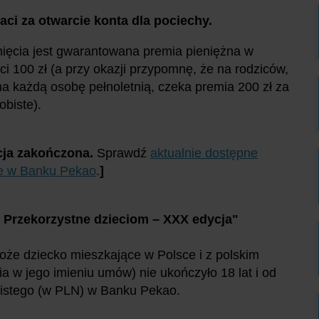
ci za otwarcie konta dla pociechy.
ięcia jest gwarantowana premia pieniężna w
i 100 zł (a przy okazji przypomnę, że na rodziców,
na każdą osobę pełnoletnią, czeka premia 200 zł za
obiste).
ja zakończona.
Sprawdź
aktualnie dostępne
e w Banku Pekao
.
]
 Przekorzystne dzieciom – XXX edycja"
oże dziecko mieszkające w Polsce i z polskim
a w jego imieniu umów) nie ukończyło 18 lat i od
obistego (w PLN) w Banku Pekao.