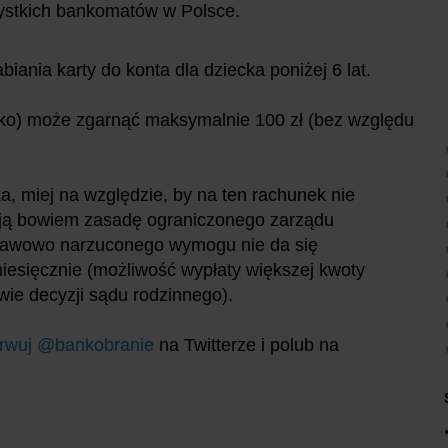
zystkich bankomatów w Polsce.
ania karty do konta dla dziecka poniżej 6 lat.
ecko) może zgarnąć maksymalnie 100 zł (bez względu
a, miej na względzie, by na ten rachunek nie
ują bowiem zasadę ograniczonego zarządu
stawowo narzuconego wymogu nie da się
 miesięcznie (możliwość wypłaty większej kwoty
wie decyzji sądu rodzinnego).
rwuj @bankobranie
na Twitterze i polub na