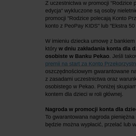
Z uczestnictwa w promocji "Rodzice 
edycja" wykluczone są osoby nieletnie
promocji "Rodzice polecają Konto Pr
konto z PeoPay KIDS" lub "Ekstra 50 z
W imieniu dziecka umowę z bankiem
który
w dniu zakładania konta dla 
osobiste w Banku Pekao
. Jeśli ta
premii na start za Konto Przekorzyst
oszczędnościowym gwarantowane na 
z zasadami uczestnictwa oraz warunk
osobistego w Pekao. Poniżej skupiam 
kontem dla dzieci w roli głównej.
Nagroda w promocji konta dla dzi
To gwarantowana nagroda pieniężna -
będzie można wypłacić, przelać lub 