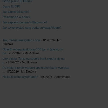
Gdzie płacić BLIKiem?
Sesje ELIXIR
Jak zamknąć konto?
Reklamacje w banku
Jak zapłacić bonem w Biedronce?
Jak wykorzystać kartę podarunkową Allegro?
Tak, można skorzystać z obu.
- 8/5/2026
- Mr.
Złotówa
Odsetki mogą przekroczyć 50 tys. zł (ale to, co
po...
- 8/5/2026
- Mr. Złotówa
Link działa. Teraz na stronie bank skupia się na
l...
- 8/5/2026
- Mr. Złotówa
Po mojej stronie warunki spełnione (bank wypłacał
...
- 8/5/2026
- Mr. Złotówa
Na ile jest ona wyceniana?
- 8/5/2026
- Anonymous