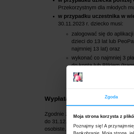
Przekorzystnym dla młodych mu
w przypadku uczestnika w wie
30.11.2023 r. dziecko musi:
zalogować się do aplikacj
dzieci do 13 lat lub Peo
najmniej 13 lat) oraz
wykonać co najmniej 3 pł
do konta lub Blikiem (tr
punktach handlowo-usługow
wpłaty, ani wypłaty gotówk
Zgoda
Wypłata premii
Zgodnie z regulaminem promocji prem
Moja strona korzysta z plik
do 31.12.2023 r. - do tego czasu nie
Poznajmy się! A przynajmnie
osobiste, ani o rachunek oszczędnośc
Bankobranie. Moja strona, ja