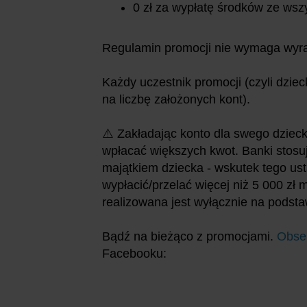
0 zł za wypłatę środków ze ws
Regulamin promocji nie wymaga wyrabi
Każdy uczestnik promocji (czyli dzi
na liczbę założonych kont).
⚠️ Zakładając konto dla swego dzieck
wpłacać większych kwot. Banki stos
majątkiem dziecka - wskutek tego u
wypłacić/przelać więcej niż 5 000 zł
realizowana jest wyłącznie na podsta
Bądź na bieżąco z promocjami.
Obse
Facebooku: