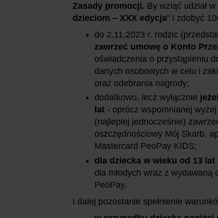
Zasady promocji.
By wziąć udział w 
dzieciom – XXX edycja
" i zdobyć 100
do 2.11.2023 r. rodzic (przedst
zawrzeć umowę o Konto Prze
oświadczenia o przystąpieniu d
danych osobowych w celu i zak
oraz odebrania nagrody;
dodatkowo, lecz wyłącznie
jeże
lat
- oprócz wspomnianej wyżej
(najlepiej jednocześnie) zawrz
oszczędnościowy Mój Skarb, ap
Mastercard PeoPay KIDS;
dla dziecka w wieku od 13 lat
dla młodych wraz z wydawaną do
PeoPay.
I dalej pozostanie spełnienie warunk
w przypadku dziecka poniżej 6