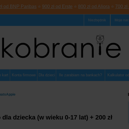
zł od BNP Paribas
⭐
900 zł od Erste
⭐
800 zł od Aliora
⭐
700 zł
Niezbędnik
Moje nar
 kart
Konta firmowe
Dla dzieci
Ile zarabiam na bankach?
Kalkulator o
hatsAppie
 dla dziecka (w wieku 0-17 lat) + 200 zł