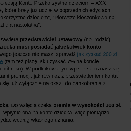
polecają Konto Przekorzystne dzieciom – XXX
, które brały już udział w poprzednich edycjach
zekorzystne dzieciom", "Pierwsze kieszonkowe na
ł dla nastolatka".
 zawiera
przedstawiciel ustawowy
(np. rodzic),
dziecka musi posiadać jakiekolwiek konto
kowego jeszcze nie masz, sprawdź
jak zyskać 200 zł
ne
(tam też piszę jak uzyskać 7% na koncie
pół roku). W podlinkowanym wpisie zapoznasz się
ami promocji, jak również z prześwietleniem konta
się już wyłącznie na okazji do bankobrania z
ecka
. Do wzięcia czeka
premia w wysokości 100 zł
.
 wpłynie ona na konto dziecka, więc pieniądze
wydać według własnego uznania.