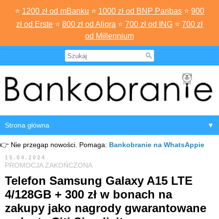
⭐
1200 zł od mBanku
⭐
1000 zł od BNP Paribas
⭐
900
zł od Erste
⭐
800 zł od Aliora
⭐
700 zł od ING
⭐
700 zł
od Millennium
▼
👉 Nie przegap nowości. Pomaga:
Bankobranie na WhatsAppie
15.04.2024
PROMOCJA ZAKOŃCZONA
Telefon Samsung Galaxy A15 LTE
4/128GB + 300 zł w bonach na
zakupy jako nagrody gwarantowane