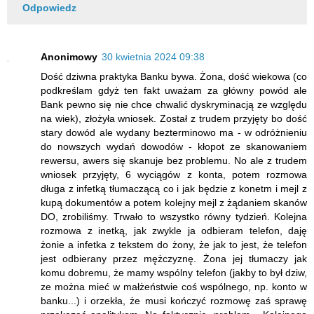
Odpowiedz
Anonimowy
30 kwietnia 2024 09:38
Dość dziwna praktyka Banku bywa. Żona, dość wiekowa (co
podkreślam gdyż ten fakt uważam za główny powód ale
Bank pewno się nie chce chwalić dyskryminacją ze względu
na wiek), złożyła wniosek. Został z trudem przyjęty bo dość
stary dowód ale wydany bezterminowo ma - w odróżnieniu
do nowszych wydań dowodów - kłopot ze skanowaniem
rewersu, awers się skanuje bez problemu. No ale z trudem
wniosek przyjęty, 6 wyciągów z konta, potem rozmowa
długa z infetką tłumaczącą co i jak będzie z konetm i mejl z
kupą dokumentów a potem kolejny mejl z żądaniem skanów
DO, zrobiliśmy. Trwało to wszystko równy tydzień. Kolejna
rozmowa z inetką, jak zwykle ja odbieram telefon, daję
żonie a infetka z tekstem do żony, że jak to jest, że telefon
jest odbierany przez mężczyznę. Żona jej tłumaczy jak
komu dobremu, że mamy wspólny telefon (jakby to był dziw,
ze można mieć w małżeństwie coś wspólnego, np. konto w
banku...) i orzekła, że musi kończyć rozmowę zaś sprawę