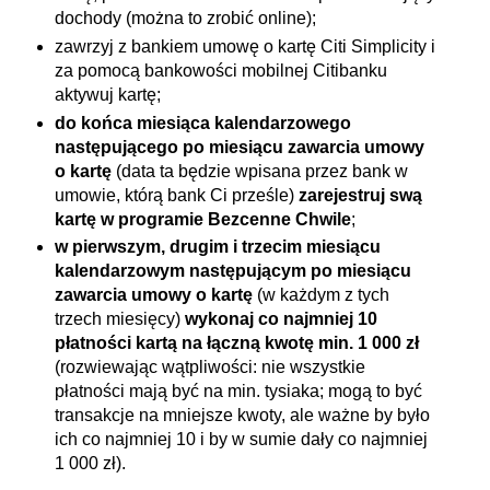
dochody (można to zrobić online);
zawrzyj z bankiem umowę o kartę Citi Simplicity i
za pomocą bankowości mobilnej Citibanku
aktywuj kartę;
do końca miesiąca kalendarzowego
następującego po miesiącu zawarcia umowy
o kartę
(data ta będzie wpisana przez bank w
umowie, którą bank Ci prześle)
zarejestruj swą
kartę w programie Bezcenne Chwile
;
w pierwszym, drugim i trzecim miesiącu
kalendarzowym następującym po miesiącu
zawarcia umowy o kartę
(w każdym z tych
trzech miesięcy)
wykonaj co najmniej 10
płatności kartą na łączną kwotę min. 1 000 zł
(rozwiewając wątpliwości: nie wszystkie
płatności mają być na min. tysiaka; mogą to być
transakcje na mniejsze kwoty, ale ważne by było
ich co najmniej 10 i by w sumie dały co najmniej
1 000 zł).