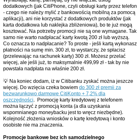
dodatkowych (jak CitiPhone, czyli obsługi karty przez telefon
- czego nie należy mylić z bankowością mobilną za pomocą
aplikacji), ani nie korzystać z dodatkowych produktów (jak
karta dodatkowa lub naklejka zbliżeniowa), bo te już mogą
kosztować. Na potrzeby promocji nie są one wymagane. Tak
samo nie warto nadpłacać karty kwotą 200 zł lub wyższą.
Co oznacza to nadpłacanie? To proste - jeśli kartą wykonasz
płatności na sumę min. 300 zł, to wystarczy, że spłacisz
(przelewając na rachunek karty) 300 zł. Możesz przelać
więcej, ale jeśli już, to maksymalnie 499,99 zł - tak by nie
powstała nadpłata na właśnie 200 zł.
💡 Na koniec dodam, iż w Citibanku zyskać można jeszcze
więcej. Do wzięcia czeka bowiem
do 300 zł premii za
bezwarunkowo darmowe CitiKonto + 7,2% dla
oszczędności
. Promocję karty kredytowej z telefonem
można łączyć z promocją konta (a dla uzyskania
wspomnianego moneybacku jest to wręcz niezbędne).
Kolejność złożenia wniosków o kartę kredytową i konto
osobiste nie ma znaczenia.
Promocje bankowe bez ich samodzielnego