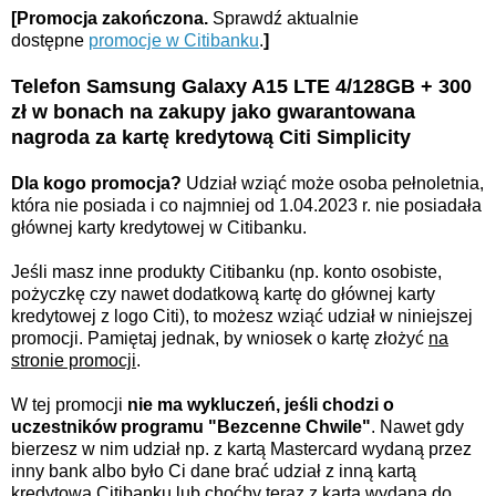
[Promocja zakończona.
Sprawdź aktualnie
dostępne
promocje w Citibanku
.
]
Telefon Samsung Galaxy A15 LTE 4/128GB + 300
zł w bonach na zakupy jako gwarantowana
nagroda za kartę kredytową Citi Simplicity
Dla kogo promocja?
Udział wziąć może osoba pełnoletnia,
która nie posiada i co najmniej od 1.04.2023 r. nie posiadała
głównej karty kredytowej w Citibanku.
Jeśli masz inne produkty Citibanku (np. konto osobiste,
pożyczkę czy nawet dodatkową kartę do głównej karty
kredytowej z logo Citi), to możesz wziąć udział w niniejszej
promocji. Pamiętaj jednak, by wniosek o kartę złożyć
na
stronie promocji
.
W tej promocji
nie ma wykluczeń, jeśli chodzi o
uczestników programu "Bezcenne Chwile"
. Nawet gdy
bierzesz w nim udział np. z kartą Mastercard wydaną przez
inny bank albo było Ci dane brać udział z inną kartą
kredytową Citibanku lub choćby teraz z kartą wydaną do