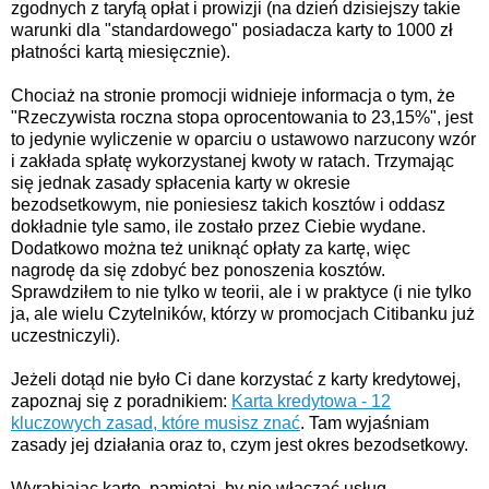
zgodnych z taryfą opłat i prowizji (na dzień dzisiejszy takie
warunki dla "standardowego" posiadacza karty to 1000 zł
płatności kartą miesięcznie).
Chociaż na stronie promocji widnieje informacja o tym, że
"Rzeczywista roczna stopa oprocentowania to 23,15%", jest
to jedynie wyliczenie w oparciu o ustawowo narzucony wzór
i zakłada spłatę wykorzystanej kwoty w ratach. Trzymając
się jednak zasady spłacenia karty w okresie
bezodsetkowym, nie poniesiesz takich kosztów i oddasz
dokładnie tyle samo, ile zostało przez Ciebie wydane.
Dodatkowo można też uniknąć opłaty za kartę, więc
nagrodę da się zdobyć bez ponoszenia kosztów.
Sprawdziłem to nie tylko w teorii, ale i w praktyce (i nie tylko
ja, ale wielu Czytelników, którzy w promocjach Citibanku już
uczestniczyli).
Jeżeli dotąd nie było Ci dane korzystać z karty kredytowej,
zapoznaj się z poradnikiem:
Karta kredytowa - 12
kluczowych zasad, które musisz znać
. Tam wyjaśniam
zasady jej działania oraz to, czym jest okres bezodsetkowy.
Wyrabiając kartę, pamiętaj, by nie włączać usług