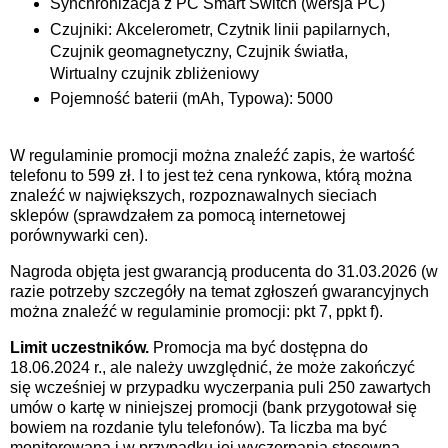
Synchronizacja z PC Smart Switch (wersja PC)
Czujniki: Akcelerometr, Czytnik linii papilarnych,
Czujnik geomagnetyczny, Czujnik światła,
Wirtualny czujnik zbliżeniowy
Pojemność baterii (mAh, Typowa): 5000
W regulaminie promocji można znaleźć zapis, że wartość
telefonu to 599 zł. I to jest też cena rynkowa, którą można
znaleźć w największych, rozpoznawalnych sieciach
sklepów (sprawdzałem za pomocą internetowej
porównywarki cen).
Nagroda objęta jest gwarancją producenta do 31.03.2026 (w
razie potrzeby szczegóły na temat zgłoszeń gwarancyjnych
można znaleźć w regulaminie promocji: pkt 7, ppkt f).
Limit uczestników.
Promocja ma być dostępna do
18.06.2024 r., ale należy uwzględnić, że może zakończyć
się wcześniej w przypadku wyczerpania puli 250 zawartych
umów o kartę w niniejszej promocji (bank przygotował się
bowiem na rozdanie tylu telefonów). Ta liczba ma być
monitorowana i w przypadku jej wyczerpania stosowna