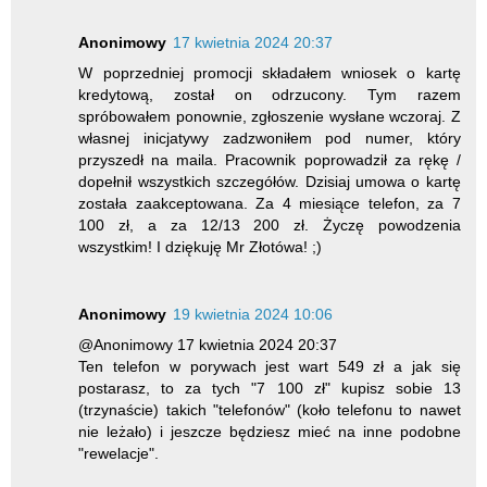
Anonimowy
17 kwietnia 2024 20:37
W poprzedniej promocji składałem wniosek o kartę
kredytową, został on odrzucony. Tym razem
spróbowałem ponownie, zgłoszenie wysłane wczoraj. Z
własnej inicjatywy zadzwoniłem pod numer, który
przyszedł na maila. Pracownik poprowadził za rękę /
dopełnił wszystkich szczegółów. Dzisiaj umowa o kartę
została zaakceptowana. Za 4 miesiące telefon, za 7
100 zł, a za 12/13 200 zł. Życzę powodzenia
wszystkim! I dziękuję Mr Złotówa! ;)
Anonimowy
19 kwietnia 2024 10:06
@Anonimowy 17 kwietnia 2024 20:37
Ten telefon w porywach jest wart 549 zł a jak się
postarasz, to za tych "7 100 zł" kupisz sobie 13
(trzynaście) takich "telefonów" (koło telefonu to nawet
nie leżało) i jeszcze będziesz mieć na inne podobne
"rewelacje".