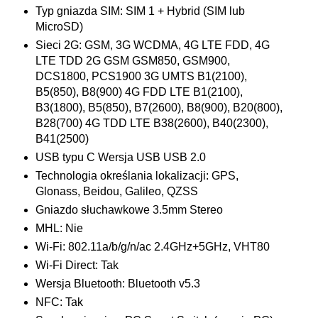
Typ gniazda SIM: SIM 1 + Hybrid (SIM lub
MicroSD)
Sieci 2G: GSM, 3G WCDMA, 4G LTE FDD, 4G
LTE TDD 2G GSM GSM850, GSM900,
DCS1800, PCS1900 3G UMTS B1(2100),
B5(850), B8(900) 4G FDD LTE B1(2100),
B3(1800), B5(850), B7(2600), B8(900), B20(800),
B28(700) 4G TDD LTE B38(2600), B40(2300),
B41(2500)
USB typu C Wersja USB USB 2.0
Technologia określania lokalizacji: GPS,
Glonass, Beidou, Galileo, QZSS
Gniazdo słuchawkowe 3.5mm Stereo
MHL: Nie
Wi-Fi: 802.11a/b/g/n/ac 2.4GHz+5GHz, VHT80
Wi-Fi Direct: Tak
Wersja Bluetooth: Bluetooth v5.3
NFC: Tak