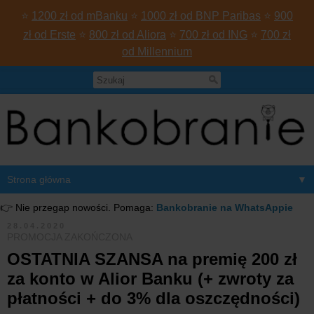
⭐
1200 zł od mBanku
⭐
1000 zł od BNP Paribas
⭐
900
zł od Erste
⭐
800 zł od Aliora
⭐
700 zł od ING
⭐
700 zł
od Millennium
▼
👉 Nie przegap nowości. Pomaga:
Bankobranie na WhatsAppie
28.04.2020
PROMOCJA ZAKOŃCZONA
OSTATNIA SZANSA na premię 200 zł
za konto w Alior Banku (+ zwroty za
płatności + do 3% dla oszczędności)