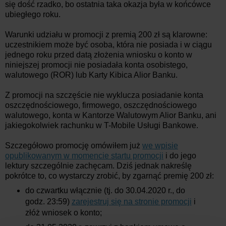
się dość rzadko, bo ostatnia taka okazja była w końcówce
ubiegłego roku.
Warunki udziału w promocji z premią 200 zł są klarowne:
uczestnikiem może być osoba, która nie posiada i w ciągu
jednego roku przed datą złożenia wniosku o konto w
niniejszej promocji nie posiadała konta osobistego,
walutowego (ROR) lub Karty Kibica Alior Banku.
Z promocji na szczęście nie wyklucza posiadanie konta
oszczędnościowego, firmowego, oszczędnościowego
walutowego, konta w Kantorze Walutowym Alior Banku, ani
jakiegokolwiek rachunku w T-Mobile Usługi Bankowe.
Szczegółowo promocję omówiłem już
we wpisie
opublikowanym w momencie startu promocji
i do jego
lektury szczególnie zachęcam. Dziś jednak nakreślę
pokrótce to, co wystarczy zrobić, by zgarnąć premię 200 zł:
do czwartku włącznie (tj. do 30.04.2020 r., do
godz. 23:59)
zarejestruj się na stronie promocji
i
złóż wniosek o konto;