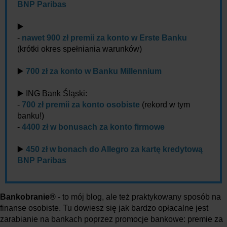
BNP Paribas
▶️
-
nawet 900 zł premii za konto w Erste Banku
(krótki okres spełniania warunków)
▶️
700 zł za konto w Banku Millennium
▶️ ING Bank Śląski:
-
700 zł premii za konto osobiste
(rekord w tym
banku!)
-
4400 zł w bonusach za konto firmowe
▶️
450 zł w bonach do Allegro za kartę kredytową
BNP Paribas
Bankobranie®
- to mój blog, ale też praktykowany sposób na
finanse osobiste. Tu dowiesz się jak bardzo opłacalne jest
zarabianie na bankach poprzez promocje bankowe: premie za