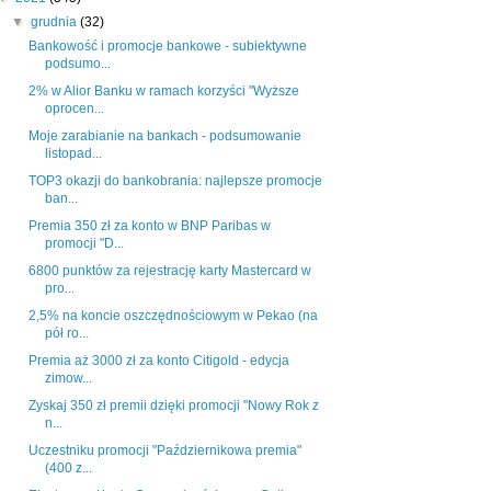
▼
grudnia
(32)
Bankowość i promocje bankowe - subiektywne
podsumo...
2% w Alior Banku w ramach korzyści "Wyższe
oprocen...
Moje zarabianie na bankach - podsumowanie
listopad...
TOP3 okazji do bankobrania: najlepsze promocje
ban...
Premia 350 zł za konto w BNP Paribas w
promocji "D...
6800 punktów za rejestrację karty Mastercard w
pro...
2,5% na koncie oszczędnościowym w Pekao (na
pół ro...
Premia aż 3000 zł za konto Citigold - edycja
zimow...
Zyskaj 350 zł premii dzięki promocji "Nowy Rok z
n...
Uczestniku promocji "Październikowa premia"
(400 z...