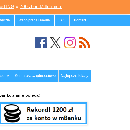
 od ING
⭐
700 zł od Millennium
zędzia
Współpraca i media
FAQ
Kontakt
dsetek
Konta oszczędnościowe
Najlepsze lokaty
Bankobranie poleca: