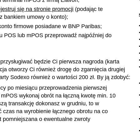
jestruj się na stronie promocji
(podając te
 z bankiem umowy o konto);
ż konto firmowe posiadane w BNP Paribas;
alu POS lub mPOS przeprowadź najpóźniej do
rzysługiwać będzie Ci pierwsza nagroda (karta
acja otworzy Ci również drogę do zgarnięcia drugiej
arty Sodexo również o wartości 200 zł. By ją zdobyć:
ęcy po miesiącu przeprowadzenia pierwszej
b mPOS wykonaj obrót na łączną kwotę min. 10
wszą transakcję dokonasz w grudniu, to w
eć czas na wyrobienie łącznego obrotu na co
est pomniejszana o ewentualne zwroty