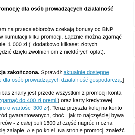
promocję dla osób prowadzących działalność
em na przedsiębiorców czekają bonusy od BNP
w kumulacji kilku promocji. Łącznie można zgarnąć
iej 1 000 zł (i dodatkowo kilkaset złotych
dzić dzięki zwolnieniom z niektórych opłat).
ja zakończona.
Sprawdź
aktualnie dostępne
e dla osób prowadzących działalność gospodarczą
.
]
bas znany jest przede wszystkim z promocji konta
garnąć do 400 zł premii
) oraz karty kredytowej
ro o wartości 300 zł
). Teraz przyszła kolej na konto
gród gwarantowanych, choć - jak to najczęściej bywa
rców - z całej puli 1600 zł część nagród można
ię załapie. Ale po kolei. Na stronie promocji znaleźć