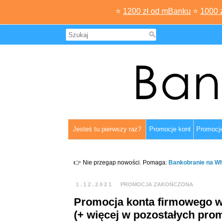
⭐
1200 zł od mBanku
⭐
1000 
Jesteś tu pierwszy raz?
Promocje kont
Promocje
👉 Nie przegap nowości. Pomaga:
Bankobranie na W
1.12.2021
PROMOCJA ZAKOŃCZONA
Promocja konta firmowego w 
(+ więcej w pozostałych pro