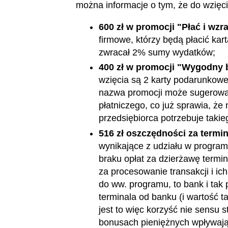
można informacje o tym, że do wzięcia
600 zł w promocji "Płać i wzra
firmowe, którzy będą płacić ka
zwracał 2% sumy wydatków;
400 zł w promocji "Wygodny 
wzięcia są 2 karty podarunkowe 
nazwa promocji może sugerować 
płatniczego, co już sprawia, że 
przedsiębiorca potrzebuje takie
516 zł oszczędności za termin
wynikające z udziału w program
braku opłat za dzierżawę termin
za procesowanie transakcji i ich 
do ww. programu, to bank i tak 
terminala od banku (i wartość ta
jest to więc korzyść nie sensu 
bonusach pieniężnych wpływają