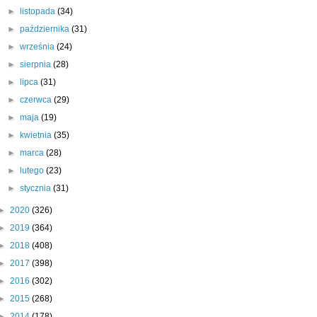
►
listopada
(34)
►
października
(31)
►
września
(24)
►
sierpnia
(28)
►
lipca
(31)
►
czerwca
(29)
►
maja
(19)
►
kwietnia
(35)
►
marca
(28)
►
lutego
(23)
►
stycznia
(31)
►
2020
(326)
►
2019
(364)
►
2018
(408)
►
2017
(398)
►
2016
(302)
►
2015
(268)
►
2014
(178)