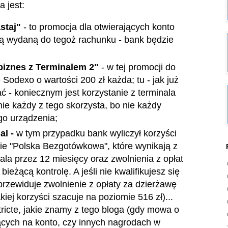
 jest:
staj"
- to promocja dla otwierających konto
rtą wydaną do tegoż rachunku - bank będzie
biznes z Terminalem 2"
- w tej promocji do
Sodexo o wartości 200 zł każda; tu - jak już
- koniecznym jest korzystanie z terminala
nie każdy z tego skorzysta, bo nie każdy
go urządzenia;
al -
w tym przypadku bank wyliczył korzyści
ie "Polska Bezgotówkowa", które wynikają z
ala przez 12 miesięcy oraz zwolnienia z opłat
bieżącą kontrolę. A jeśli nie kwalifikujesz się
przewiduje zwolnienie z opłaty za dzierżawę
kiej korzyści szacuje na poziomie 516 zł)...
stricte, jakie znamy z tego bloga (gdy mowa o
cych na konto, czy innych nagrodach w