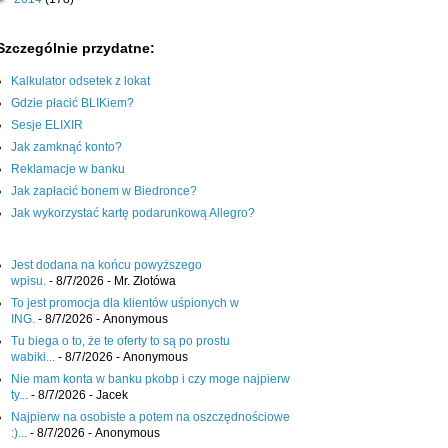
Szczególnie przydatne:
Kalkulator odsetek z lokat
Gdzie płacić BLIKiem?
Sesje ELIXIR
Jak zamknąć konto?
Reklamacje w banku
Jak zapłacić bonem w Biedronce?
Jak wykorzystać kartę podarunkową Allegro?
Jest dodana na końcu powyższego
wpisu.
- 8/7/2026
- Mr. Złotówa
To jest promocja dla klientów uśpionych w
ING.
- 8/7/2026
- Anonymous
Tu biega o to, że te oferty to są po prostu
wabiki...
- 8/7/2026
- Anonymous
Nie mam konta w banku pkobp i czy moge najpierw
ty...
- 8/7/2026
- Jacek
Najpierw na osobiste a potem na oszczędnościowe
:)...
- 8/7/2026
- Anonymous