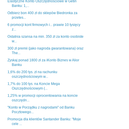
Elastyczne Konto Oszczędnościowe w Getin
Banku: 1,...
Odbierz bon 400 zł do sklepów Biedronka za
przetes...
6 promocji kont firmowych i... prawie 10 tysięcy
z...
Ostatnia szansa na min. 350 zł za konto osobiste
w...
300 zł premii (jako nagroda gwarantowana) oraz
The...
Zyskaj ponad 1800 zł za iKonto Biznes w Alior
Banku
1,6% do 200 tys. zł na rachunku
oszczędnościowym w...
1,7% do 100 tys. na Koncie Mega
Oszczędnościowym (...
1,25% w promocji oprocentowania na koncie
oszczędn...
"Konto w Porządku z nagrodami" od Banku
Pocztowego...
Promocja dla klientów Santander Banku: "Moje
cele ...