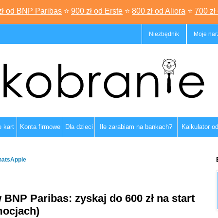
zł od BNP Paribas
⭐
900 zł od Erste
⭐
800 zł od Aliora
⭐
700 zł
Niezbędnik
Moje nar
 kart
Konta firmowe
Dla dzieci
Ile zarabiam na bankach?
Kalkulator o
hatsAppie
BNP Paribas: zyskaj do 600 zł na start
mocjach)