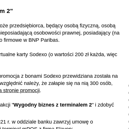
em 2"
oże przedsiębiorca, będący osobą fizyczną, osobą
nieposiadającą osobowości prawnej, posiadający (na
to firmowe w BNP Paribas.
rtualne karty Sodexo (o wartości 200 zł każda, więc
promocja z bonami Sodexo przewidziana została na
uwzględnić należy, że załapie się na nią 300 osób,
a stronie promocji
.
akcji "
Wygodny biznes z terminalem 2
" i zdobyć
021 r. w oddziale banku zawrzyj umowę o
i terminal mPOS z firmą Elavon;