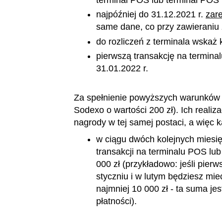
najpóźniej do 31.12.2021 r.
zare
same dane, co przy zawieraniu
do rozliczeń z terminala wska
pierwszą transakcję na termin
31.01.2022 r.
Za spełnienie powyższych warunków p
Sodexo o wartości 200 zł). Ich realiz
nagrody w tej samej postaci, a więc k
w ciągu dwóch kolejnych miesi
transakcji na terminalu POS lu
000 zł (przykładowo: jeśli pier
styczniu i w lutym będziesz mi
najmniej 10 000 zł - ta suma j
płatności).