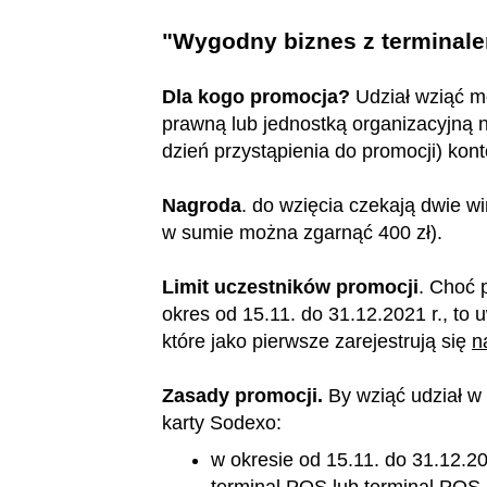
"Wygodny biznes z terminal
Dla kogo promocja?
Udział wziąć m
prawną lub jednostką organizacyjną 
dzień przystąpienia do promocji) kon
Nagroda
. do wzięcia czekają dwie wi
w sumie można zgarnąć 400 zł).
Limit uczestników promocji
. Choć 
okres od 15.11. do 31.12.2021 r., to 
które jako pierwsze zarejestrują się
n
Zasady promocji.
By wziąć udział w 
karty Sodexo:
w okresie od 15.11. do 31.12.2
terminal POS lub terminal POS 