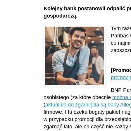
Kolejny bank postanowił odpalić 
gospodarczą.
Tym raz
Paribas 
co najmn
zaoszczę
[Promoc
promocj
BNP Pari
osobistego (za które obecnie
można z
(
aktualnie do zgarnięcia są bony Alleg
firmowe. I tu czeka bogaty pakiet na
w przypadku promocji dla przedsiębio
zgarnąć łato, ale na część nie każdy s