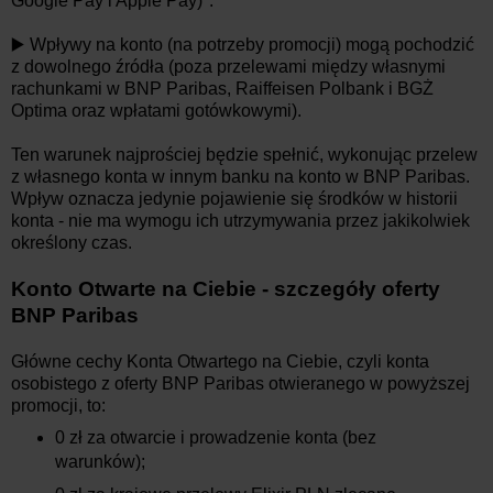
Google Pay i Apple Pay)".
▶️ Wpływy na konto (na potrzeby promocji) mogą pochodzić
z dowolnego źródła (poza przelewami między własnymi
rachunkami w BNP Paribas, Raiffeisen Polbank i BGŻ
Optima oraz wpłatami gotówkowymi).
Ten warunek najprościej będzie spełnić, wykonując przelew
z własnego konta w innym banku na konto w BNP Paribas.
Wpływ oznacza jedynie pojawienie się środków w historii
konta - nie ma wymogu ich utrzymywania przez jakikolwiek
określony czas.
Konto Otwarte na Ciebie - szczegóły oferty
BNP Paribas
Główne cechy Konta Otwartego na Ciebie, czyli konta
osobistego z oferty BNP Paribas otwieranego w powyższej
promocji, to:
0 zł za otwarcie i prowadzenie konta (bez
warunków);