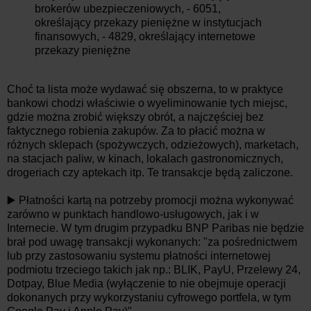
brokerów ubezpieczeniowych, - 6051,
określający przekazy pieniężne w instytucjach
finansowych, - 4829, określający internetowe
przekazy pieniężne
Choć ta lista może wydawać się obszerna, to w praktyce
bankowi chodzi właściwie o wyeliminowanie tych miejsc,
gdzie można zrobić większy obrót, a najczęściej bez
faktycznego robienia zakupów. Za to płacić można w
różnych sklepach (spożywczych, odzieżowych), marketach,
na stacjach paliw, w kinach, lokalach gastronomicznych,
drogeriach czy aptekach itp. Te transakcje będą zaliczone.
▶️ Płatności kartą na potrzeby promocji można wykonywać
zarówno w punktach handlowo-usługowych, jak i w
Internecie. W tym drugim przypadku BNP Paribas nie będzie
brał pod uwagę transakcji wykonanych: "za pośrednictwem
lub przy zastosowaniu systemu płatności internetowej
podmiotu trzeciego takich jak np.: BLIK, PayU, Przelewy 24,
Dotpay, Blue Media (wyłączenie to nie obejmuje operacji
dokonanych przy wykorzystaniu cyfrowego portfela, w tym