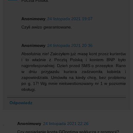
Poczta Polska.
Anonimowy
24 listopada 2021 19:07
Czyli awizo gwarantowane.
Anonimowy
24 listopada 2021 20:36
Absolutnie nie! Założyłem już masę kont przez kurierów
i to właśnie z Pocztą Polską i kontem BNP było
najprofesjonalniej. Dzień przed SMS o przesyłce. Rano
w dniu przyjazdu kuriera zadzwoniła kobieta i
zapowiedziała. Umówiła na kiedy chcę, bez problemu
po g. 17! Wg mnie niekwestionowany nr 1 w poziomie
obsługi.
Odpowiedz
Anonimowy
24 listopada 2021 22:26
Czy posiadanie konta GOoptima wyklucza z promocji?