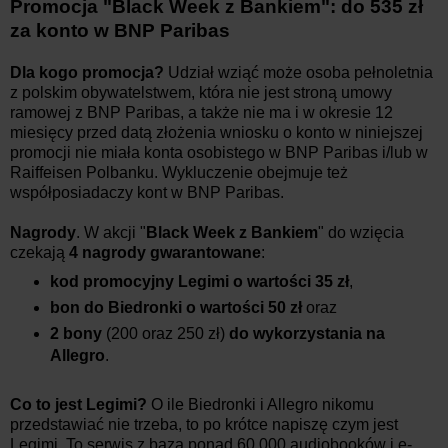
Promocja "Black Week z Bankiem": do 535 zł
za konto w BNP Paribas
Dla kogo promocja?
Udział wziąć może osoba pełnoletnia
z polskim obywatelstwem, która nie jest stroną umowy
ramowej z BNP Paribas, a także nie ma i w okresie 12
miesięcy przed datą złożenia wniosku o konto w niniejszej
promocji nie miała konta osobistego w BNP Paribas i/lub w
Raiffeisen Polbanku. Wykluczenie obejmuje też
współposiadaczy kont w BNP Paribas.
Nagrody
. W akcji "
Black Week z Bankiem
" do wzięcia
czekają
4 nagrody gwarantowane
:
kod promocyjny Legimi o wartości 35 zł
,
bon do Biedronki o wartości 50 zł
oraz
2 bony
(200 oraz 250 zł)
do wykorzystania na
Allegro
.
Co to jest Legimi?
O ile Biedronki i Allegro nikomu
przedstawiać nie trzeba, to po krótce napiszę czym jest
Legimi. To serwis z bazą ponad 60 000 audiobooków i e-