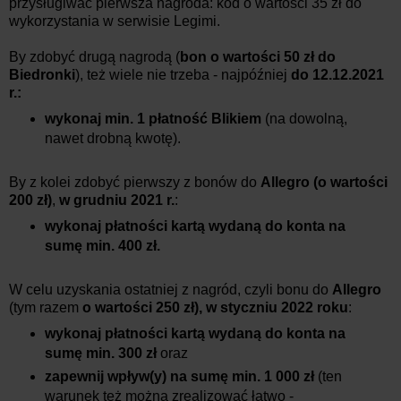
przysługiwać pierwsza nagroda: kod o wartości 35 zł do
wykorzystania w serwisie Legimi.
By zdobyć drugą nagrodą (
bon o wartości 50 zł do
Biedronki
), też wiele nie trzeba - najpóźniej
do 12.12.2021
r.:
wykonaj min. 1 płatność Blikiem
(na dowolną,
nawet drobną kwotę).
By z kolei zdobyć pierwszy z bonów do
Allegro (o wartości
200 zł)
,
w grudniu
2021 r.
:
wykonaj płatności kartą wydaną do konta na
sumę min. 400 zł.
W celu uzyskania ostatniej z nagród, czyli bonu do
Allegro
(tym razem
o wartości 250 zł), w styczniu 2022 roku
:
wykonaj płatności kartą wydaną do konta na
sumę min. 300 zł
oraz
zapewnij wpływ(y) na sumę min. 1 000 zł
(ten
warunek też można zrealizować łatwo -