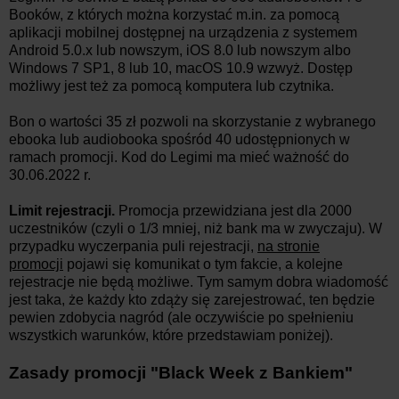
Booków, z których można korzystać m.in. za pomocą
aplikacji mobilnej dostępnej na urządzenia z systemem
Android 5.0.x lub nowszym, iOS 8.0 lub nowszym albo
Windows 7 SP1, 8 lub 10, macOS 10.9 wzwyż. Dostęp
możliwy jest też za pomocą komputera lub czytnika.
Bon o wartości 35 zł pozwoli na skorzystanie z wybranego
ebooka lub audiobooka spośród 40 udostępnionych w
ramach promocji. Kod do Legimi ma mieć ważność do
30.06.2022 r.
Limit rejestracji.
Promocja przewidziana jest dla 2000
uczestników (czyli o 1/3 mniej, niż bank ma w zwyczaju). W
przypadku wyczerpania puli rejestracji,
na stronie
promocji
pojawi się komunikat o tym fakcie, a kolejne
rejestracje nie będą możliwe. Tym samym dobra wiadomość
jest taka, że każdy kto zdąży się zarejestrować, ten będzie
pewien zdobycia nagród (ale oczywiście po spełnieniu
wszystkich warunków, które przedstawiam poniżej).
Zasady promocji "Black Week z Bankiem"