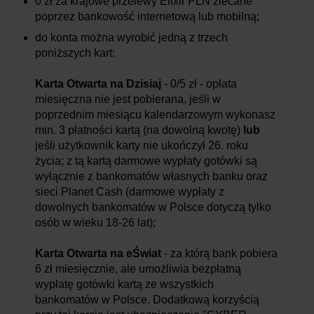
0 zł za krajowe przelewy Elixir PLN zlecane
poprzez bankowość internetową lub mobilną;
do konta można wyrobić jedną z trzech
poniższych kart:
Karta Otwarta na Dzisiaj
- 0/5 zł - opłata
miesięczna nie jest pobierana, jeśli w
poprzednim miesiącu kalendarzowym wykonasz
min. 3 płatności kartą (na dowolną kwotę)
lub
jeśli użytkownik karty nie ukończył 26. roku
życia; z tą kartą darmowe wypłaty gotówki są
wyłącznie z bankomatów własnych banku oraz
sieci Planet Cash (darmowe wypłaty z
dowolnych bankomatów w Polsce dotyczą tylko
osób w wieku 18-26 lat);
Karta Otwarta na eŚwiat
- za którą bank pobiera
6 zł miesięcznie, ale umożliwia bezpłatną
wypłatę gotówki kartą ze wszystkich
bankomatów w Polsce. Dodatkową korzyścią