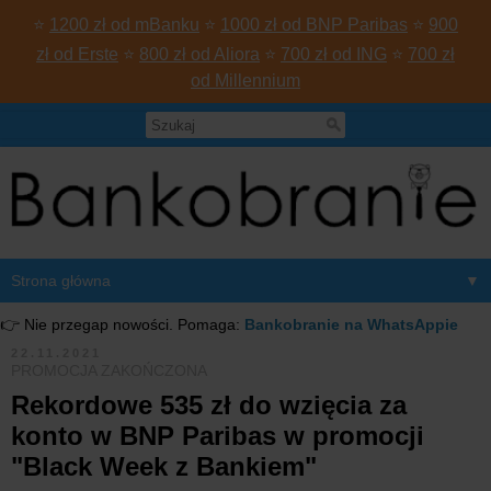
⭐
1200 zł od mBanku
⭐
1000 zł od BNP Paribas
⭐
900
zł od Erste
⭐
800 zł od Aliora
⭐
700 zł od ING
⭐
700 zł
od Millennium
▼
👉 Nie przegap nowości. Pomaga:
Bankobranie na WhatsAppie
22.11.2021
PROMOCJA ZAKOŃCZONA
Rekordowe 535 zł do wzięcia za
konto w BNP Paribas w promocji
"Black Week z Bankiem"