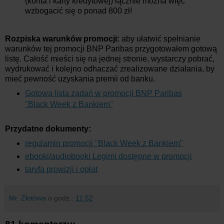
(konta i karty kredytowej) łącznie można więc
wzbogacić się o ponad 800 zł!
Rozpiska warunków promocji:
aby ułatwić spełnianie
warunków tej promocji BNP Paribas przygotowałem gotową
listę. Całość mieści się na jednej stronie, wystarczy pobrać,
wydrukować i kolejno odhaczać zrealizowane działania, by
mieć pewność uzyskania premii od banku.
Gotowa lista zadań w promocji BNP Paribas
"Black Week z Bankiem"
Przydatne dokumenty:
regulamin promocji "Black Week z Bankiem"
ebooki/audiobooki Legimi dostępne w promocji
taryfa prowizji i opłat
Mr. Złotówa
o godz.:
11:52