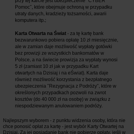
przy tej karcie jest ubezpieczenie "CYBER
Pomoc", które obejmuje ochroną w przypadku
utraty danych, kradzieży tożsamości, awarii
komputera itp.;
Karta Otwarta na Świat
- za tę kartę bank
bezwarunkowo pobiera opłatę 10 zł miesięcznie,
ale w zamian daje możliwość wypłaty gotówki
bez prowizji ze wszystkich bankomatów w
Polsce, a na świecie prowizja za wypłaty wynosi
5 zł (zamiast 10 zł jak w przypadku Kart
otwartych na Dzisiaj i na eŚwiat). Karta daje
również możliwość korzystania z bezpłatnego
ubezpieczenia "Rezygnacja z Podróży", które w
określonych przypadkach pozwoli na zwrot
kosztów (do 40 000 zł na osobę) w związku z
niespodziewanym anulowaniem podróży.
Najlepszym wyborem - z punktu widzenia osoby, która nie
chce ponosić opłat za kartę - jest wybór Karty Otwartej na
Dzisiaj. Za jej posiadanie bank nie pobierze opłaty, jeśli w