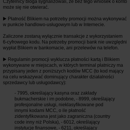
Czytelnicy bloga sygnalizowali, że bez tego wniosek o konto
może się nie otwierać.
▶️ Płatność Blikiem na potrzeby promocji można wykonywać
w punkcie handlowo-usługowym lub w Internecie.
Zaliczone zostaną wyłącznie transakcje z wykorzystaniem
6-cyfrowego kodu. Na potrzeby promocji bank nie uwzględni
wypłat Blikiem w bankomacie, ani przelewów na telefon.
▶️ Regulamin promocji wyklucza płatności kartą i Blikiem
wykonywane w miejscach, w których terminal płatniczy ma
przypisany jeden z poniższych kodów MCC (to kod mający
na celu wskazywać dominujący charakter działalności
sprzedawcy lub usługodawcy):
- 7995, określający kasyna oraz zakłady
bukmacherskie i im podobne, - 8999, określający
profesjonalne usługi, nieklasyfikowane pod
innymi kodami MCC, o ile płatność
zidentyfikowana jest jako zagraniczna (country
code inny niż Polska), - 6012, określający
instytucje finansowe, - 6211, określający