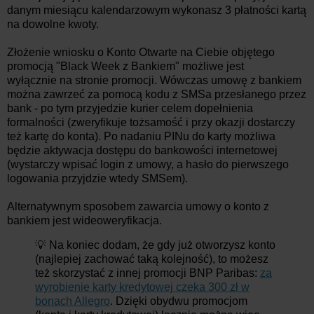
danym miesiącu kalendarzowym wykonasz 3 płatności kartą
na dowolne kwoty.
Złożenie wniosku o Konto Otwarte na Ciebie objętego
promocją "Black Week z Bankiem" możliwe jest
wyłącznie na stronie promocji. Wówczas umowę z bankiem
można zawrzeć za pomocą kodu z SMSa przesłanego przez
bank - po tym przyjedzie kurier celem dopełnienia
formalności (zweryfikuje tożsamość i przy okazji dostarczy
też kartę do konta). Po nadaniu PINu do karty możliwa
będzie aktywacja dostępu do bankowości internetowej
(wystarczy wpisać login z umowy, a hasło do pierwszego
logowania przyjdzie wtedy SMSem).
Alternatywnym sposobem zawarcia umowy o konto z
bankiem jest wideoweryfikacja.
💡 Na koniec dodam, że gdy już otworzysz konto
(najlepiej zachować taką kolejność), to możesz
też skorzystać z innej promocji BNP Paribas:
za
wyrobienie karty kredytowej czeka 300 zł w
bonach Allegro
. Dzięki obydwu promocjom