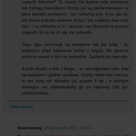
nowych klientów? To raczej nie będzie mile widziane)
lub trafiają nowi klienci, którzy już są zainteresowani i w
jakiś sposób zachęceni - np. reklamą w tv. A co, jak co,
ale banki potrafią świetnie liczyć i nie zapłacą dwa razy
(tzn. i za reklamę w tv, i jeszcze raz klientowi w postaci
nagród), bo to by im się nie opłacało.
Tego typu promocje są dostępne tak jak tutaj - by
wzbudzić chęć założenia konta u kogoś, kto jeszcze
wczoraj nawet o tym nie pomyślał. Zachętą są nagrody.
A jeśli chodzi o link z bloga... to udostępniam tylko linki
sprawdzone i godne zaufania. Gdyby miało być inaczej,
to ten blog nie istniałby już prawie 8 lat i w każdym
miesiącu nie odwiedzałoby go co najmniej 100 tys.
użytkowników.
Odpowiedz
Anonimowy
23 listopada 2021 16:13