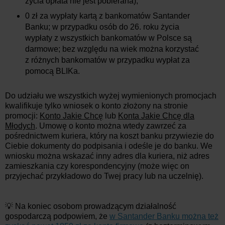
życia opłata nie jest pobierana);
0 zł za wypłaty kartą z bankomatów Santander
Banku; w przypadku osób do 26. roku życia
wypłaty z wszystkich bankomatów w Polsce są
darmowe; bez względu na wiek można korzystać
z różnych bankomatów w przypadku wypłat za
pomocą BLIKa.
Do udziału we wszystkich wyżej wymienionych promocjach
kwalifikuje tylko wniosek o konto złożony na stronie
promocji:
Konto Jakie Chcę
lub
Konta Jakie Chcę dla
Młodych
. Umowę o konto można wtedy zawrzeć za
pośrednictwem kuriera, który na koszt banku przywiezie do
Ciebie dokumenty do podpisania i odeśle je do banku. We
wniosku można wskazać inny adres dla kuriera, niż adres
zamieszkania czy korespondencyjny (może więc on
przyjechać przykładowo do Twej pracy lub na uczelnię).
💡 Na koniec osobom prowadzącym działalność
gospodarczą podpowiem, że
w Santander Banku można też