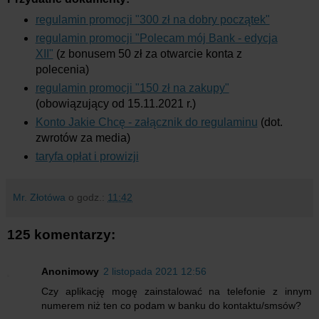
regulamin promocji "300 zł na dobry początek"
regulamin promocji "Polecam mój Bank - edycja
XII"
(z bonusem 50 zł za otwarcie konta z
polecenia)
regulamin promocji "150 zł na zakupy"
(obowiązujący od 15.11.2021 r.)
Konto Jakie Chcę - załącznik do regulaminu
(dot.
zwrotów za media)
taryfa opłat i prowizji
Mr. Złotówa
o godz.:
11:42
125 komentarzy:
Anonimowy
2 listopada 2021 12:56
Czy aplikację mogę zainstalować na telefonie z innym
numerem niż ten co podam w banku do kontaktu/smsów?