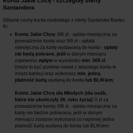
Konto Jakie Chcę - szczegóły oferty
Santandera
Główne cechy konta osobistego z oferty Santander Banku
to:
Konto Jakie Chcę
: 0/6 zł - opłata miesięczna za
prowadzenie konta oraz 0/8 zł - opłata
miesięczna za kartę wydawaną do konta -
opłaty
nie będą pobrane, jeśli
w danym miesiącu
zapewnisz
wpływ
w wysokości
min. 500 zł
(może to być przelew nawet z własnego konta w
innym banku) oraz wykonasz
min. jedną
płatność kartą
wydaną do konta
lub BLIKiem
;
Konto Jakie Chcę dla Młodych (dla osób,
które nie ukończyły 26. roku życia)
: 0 zł za
prowadzenie konta; 0/8 zł - opłata miesięczna za
kartę nie będzie pobierana, jeśli w danym
miesiącu zostanie wykonana co najmniej jedna
płatność kartą wydaną do konta lub BLIKiem;