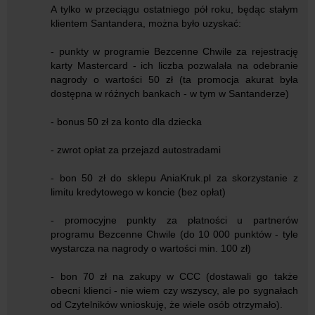
A tylko w przeciągu ostatniego pół roku, będąc stałym
klientem Santandera, można było uzyskać:
- punkty w programie Bezcenne Chwile za rejestrację
karty Mastercard - ich liczba pozwalała na odebranie
nagrody o wartości 50 zł (ta promocja akurat była
dostępna w różnych bankach - w tym w Santanderze)
- bonus 50 zł za konto dla dziecka
- zwrot opłat za przejazd autostradami
- bon 50 zł do sklepu AniaKruk.pl za skorzystanie z
limitu kredytowego w koncie (bez opłat)
- promocyjne punkty za płatności u partnerów
programu Bezcenne Chwile (do 10 000 punktów - tyle
wystarcza na nagrody o wartości min. 100 zł)
- bon 70 zł na zakupy w CCC (dostawali go także
obecni klienci - nie wiem czy wszyscy, ale po sygnałach
od Czytelników wnioskuję, że wiele osób otrzymało).