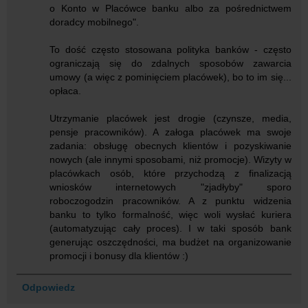
o Konto w Placówce banku albo za pośrednictwem
doradcy mobilnego".
To dość często stosowana polityka banków - często
ograniczają się do zdalnych sposobów zawarcia
umowy (a więc z pominięciem placówek), bo to im się...
opłaca.
Utrzymanie placówek jest drogie (czynsze, media,
pensje pracowników). A załoga placówek ma swoje
zadania: obsługę obecnych klientów i pozyskiwanie
nowych (ale innymi sposobami, niż promocje). Wizyty w
placówkach osób, które przychodzą z finalizacją
wniosków internetowych "zjadłyby" sporo
roboczogodzin pracowników. A z punktu widzenia
banku to tylko formalność, więc woli wysłać kuriera
(automatyzując cały proces). I w taki sposób bank
generując oszczędności, ma budżet na organizowanie
promocji i bonusy dla klientów :)
Odpowiedz