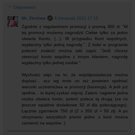
Odpowiedzi
Mr. Złotówa
6 listopada 2021 17:15
Zgodnie z regulaminem promocji z premią 300 zł: "W
tej promocji możemy nagrodzić Ciebie tylko za jedno
otwarte Konto, (...). W przypadku Kont wspólnych,
wypłacimy tylko jedną nagrodę.". Z kolei w programie
poleceń znaleźć można taki zapis: "Jeśli chcesz
otworzyć konto wspólne z innym klientem, nagrodę
wypłacimy tylko jednej osobie.".
Wychodzi więc na to, że wspólposiadacza można
dopisać... acz wg mnie on też powinien spełniać
warunki uczestnictwa w promocji (karencja). A jeśli już
spełnia... to lepiej zyskać więcej. Zatem: najpierw jedna
osoba otwiera konto, potem poleca tą drugą (za co
jeszcze wpadnie dodatkowe 50 zł dla polecającego).
Łącznie zgarniecie 750 zł (2 x 350 zł + 50 zł). A po
otrzymaniu wszystkich premii jedno z kont można
zamienić na wspólne :)