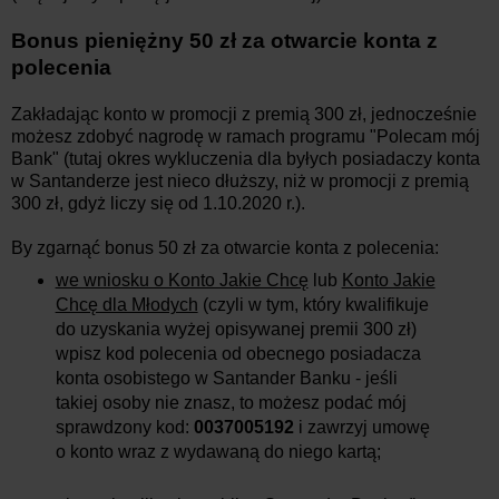
Bonus pieniężny 50 zł za otwarcie konta z
polecenia
Zakładając konto w promocji z premią 300 zł, jednocześnie
możesz zdobyć nagrodę w ramach programu "Polecam mój
Bank" (tutaj
okres wykluczenia dla byłych posiadaczy konta
w Santanderze jest nieco dłuższy, niż w promocji z premią
300 zł, gdyż liczy się od 1.10.2020 r.
).
By zgarnąć bonus 50 zł za otwarcie konta z polecenia:
we wniosku o Konto Jakie Chcę
lub
Konto Jakie
Chcę dla Młodych
(czyli w tym, który kwalifikuje
do uzyskania wyżej opisywanej premii 300 zł)
wpisz kod polecenia od obecnego posiadacza
konta osobistego w Santander Banku - jeśli
takiej osoby nie znasz, to możesz podać mój
sprawdzony kod:
0037005192
i zawrzyj umowę
o konto wraz z wydawaną do niego kartą;