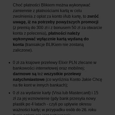
Choć płatności Blikiem można wykonywać
zamiennie z płatnościami kartą w celu
zwolnienia z opłat za konto i/lub kartę, to
zwróć
uwagę, iż na potrzeby powyższych promocji
(z premią do 300 zł i z bonusem 50 zł za otwarcie
konta z polecenia)
, płatności należy
wykonywać wyłącznie kartą wydaną do
konta
(transakcje BLIKiem nie zostaną
zaliczone).
0 zł za krajowe przelewy Elixir PLN zlecane w
bankowości internetowej oraz mobilnej;
darmowe są
też
wszystkie przelewy
natychmiastowe
(co wyróżnia Konto Jakie Chcę
na tle kont w innych bankach);
0 zł za wydanie karty (Visa lub Mastercard) i 15
zł za jej wznowienie (gdy bank przesyła nowy
plastik po 4 latach - czyli po upływie okresu
ważności karty; w przypadku osób do 26. roku