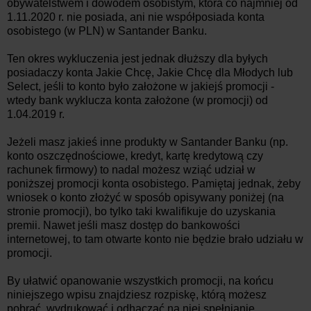
obywatelstwem i dowodem osobistym, która co najmniej od
1.11.2020 r. nie posiada, ani nie współposiada konta
osobistego (w PLN) w Santander Banku.
Ten okres wykluczenia jest jednak dłuższy dla byłych
posiadaczy konta Jakie Chcę, Jakie Chcę dla Młodych lub
Select, jeśli to konto było założone w jakiejś promocji -
wtedy bank wyklucza konta założone (w promocji) od
1.04.2019 r.
Jeżeli masz jakieś inne produkty w Santander Banku (np.
konto oszczędnościowe, kredyt, kartę kredytową czy
rachunek firmowy) to nadal możesz wziąć udział w
poniższej promocji konta osobistego. Pamiętaj jednak, żeby
wniosek o konto złożyć w sposób opisywany poniżej (na
stronie promocji), bo tylko taki kwalifikuje do uzyskania
premii. Nawet jeśli masz dostęp do bankowości
internetowej, to tam otwarte konto nie będzie brało udziału w
promocji.
By ułatwić opanowanie wszystkich promocji, na końcu
niniejszego wpisu znajdziesz rozpiskę, którą możesz
pobrać, wydrukować i odhaczać na niej spełnianie