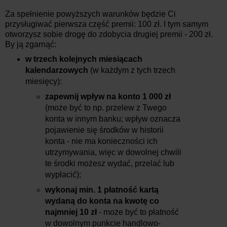
Za spełnienie powyższych warunków będzie Ci
przysługiwać pierwsza część premii: 100 zł. I tym samym
otworzysz sobie drogę do zdobycia drugiej premii - 200 zł.
By ją zgarnąć:
w trzech kolejnych miesiącach
kalendarzowych
(w każdym z tych trzech
miesięcy):
zapewnij wpływ na konto 1 000 zł
(może być to np. przelew z Twego
konta w innym banku; wpływ oznacza
pojawienie się środków w historii
konta - nie ma konieczności ich
utrzymywania, więc w dowolnej chwili
te środki możesz wydać, przelać lub
wypłacić);
wykonaj min. 1 płatność kartą
wydaną do konta na kwotę co
najmniej 10 zł
- może być to płatność
w dowolnym punkcie handlowo-