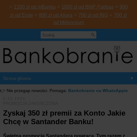
⭐
1200 zł od mBanku
⭐
1000 zł od BNP Paribas
⭐
900
zł od Erste
⭐
800 zł od Aliora
⭐
700 zł od ING
⭐
700 zł
od Millennium
▼
👉 Nie przegap nowości. Pomaga:
Bankobranie na WhatsAppie
2.11.2021
PROMOCJA ZAKOŃCZONA
Zyskaj 350 zł premii za Konto Jakie
Chcę w Santander Banku!
Świetna promocja Santandera powraca. Tym razem z