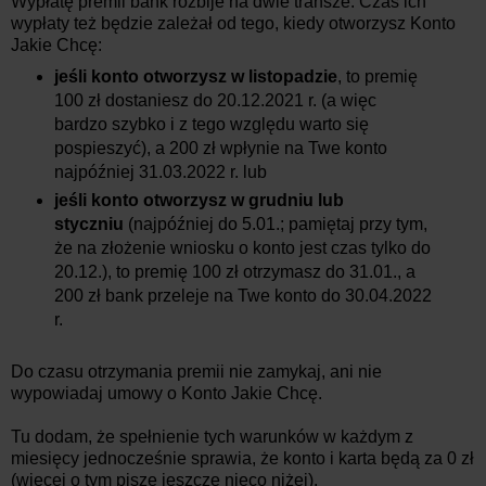
Wypłatę premii bank rozbije na dwie transze. Czas ich
wypłaty też będzie zależał od tego, kiedy otworzysz Konto
Jakie Chcę:
jeśli konto otworzysz w listopadzie
, to premię
100 zł dostaniesz do 20.12.2021 r. (a więc
bardzo szybko i z tego względu warto się
pospieszyć), a 200 zł wpłynie na Twe konto
najpóźniej 31.03.2022 r. lub
jeśli konto otworzysz w grudniu lub
styczniu
(najpóźniej do 5.01.; pamiętaj przy tym,
że na złożenie wniosku o konto jest czas tylko do
20.12.), to premię 100 zł otrzymasz do 31.01., a
200 zł bank przeleje na Twe konto do 30.04.2022
r.
Do czasu otrzymania premii nie zamykaj, ani nie
wypowiadaj umowy o Konto Jakie Chcę.
Tu dodam, że spełnienie tych warunków w każdym z
miesięcy jednocześnie sprawia, że konto i karta będą za 0 zł
(więcej o tym piszę jeszcze nieco niżej).