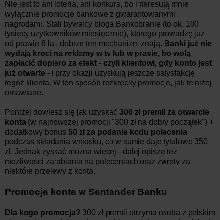
Nie jest to ani loteria, ani konkurs, bo interesują mnie
wyłącznie promocje bankowe z gwarantowanymi
nagrodami. Stali bywalcy bloga Bankobranie (to ok. 100
tysięcy użytkowników miesięcznie), którego prowadzę już
od prawie 8 lat, dobrze ten mechanizm znają.
Banki już nie
wydają kroci na reklamy w tv lub w prasie, bo wolą
zapłacić dopiero za efekt - czyli klientowi, gdy konto jest
już otwarte
- i przy okazji uzyskują jeszcze satysfakcję
tegoż klienta. W ten sposób rozkręciły promocje, jak te niżej
omawiane.
Poniżej dowiesz się jak uzyskać
300 zł premii za otwarcie
konta
(w najnowszej promocji "300 zł na dobry początek") +
dodatkowy bonus
50 zł za podanie kodu polecenia
podczas składania wniosku, co w sumie daje tytułowe 350
zł. Jednak zyskać można więcej - dalej opiszę też
możliwości zarabiania na poleceniach oraz zwroty za
niektóre przelewy z konta.
Promocja konta w Santander Banku
Dla kogo promocja?
300 zł premii otrzyma osoba z polskim