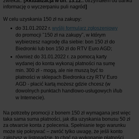
zwlekać.
[Aktualizacja w dn. 13.12.:
otrzymałem od banku
informację o wyczerpaniu puli nagród
]
W celu uzyskania 150 zł na zakupy:
do 31.01.2022 r.
wyślij formularz zgłoszeniowy
do promocji "150 zł na zakupy", w którym
wybierzesz nagrodę dla siebie: bon 150 zł do
Biedronki lub bon 150 zł do RTV Euro AGD;
również do 31.01.2022 r. za pomocą karty
wydanej do konta wykonaj płatności na sumę
min. 300 zł - mogą, ale nie muszą być to
płatności w sklepach Biedronka czy RTV Euro
AGD - płacić kartą możesz gdzie chcesz (w
dowolnych punktach handlowo-usługowych i/lub
w Internecie).
Na potrzeby promocji z bonem 150 zł wymagana jest więc
taka sama suma płatności, jak dla uzyskania bonusu 50 zł
za otwarcie konta z polecenia. Spełnianie tego warunku
może się pokrywać – zwróć tylko uwagę, że jeśli konto
założysz w listopadzie, to choć na wykonanie płatności