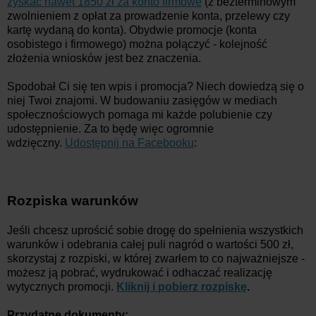
zyskać nawet 1850 zł za konto firmowe
(z bezterminowym
zwolnieniem z opłat za prowadzenie konta, przelewy czy
kartę wydaną do konta). Obydwie promocje (konta
osobistego i firmowego) można połączyć - kolejność
złożenia wniosków jest bez znaczenia.
Spodobał Ci się ten wpis i promocja? Niech dowiedzą się o
niej Twoi znajomi. W budowaniu zasięgów w mediach
społecznościowych pomaga mi każde polubienie czy
udostępnienie. Za to będę więc ogromnie
wdzięczny.
Udostępnij na Facebooku
:
Rozpiska warunków
Jeśli chcesz uprościć sobie drogę do spełnienia wszystkich
warunków i odebrania całej puli nagród o wartości 500 zł,
skorzystaj z rozpiski, w której zwarłem to co najważniejsze -
możesz ją pobrać, wydrukować i odhaczać realizację
wytycznych promocji.
Kliknij i p
obierz rozpiskę
.
Przydatne dokumenty: