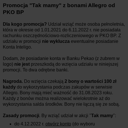
Promocja "Tak mamy" z bonami Allegro od
PKO BP
Dla kogo promocja?
Udział wziąć może osoba pełnoletnia,
która w okresie od 1.01.2021 do 6.11.2022 r. nie posiadała
rachunku oszczędnościowo-rozliczeniowego w PKO BP. Z
udziału w promocji
nie wyklucza
ewentualne posiadanie
Konta Inteligo.
Dodam, że posiadanie konta w Banku Pekao (z żubrem w
logo)
nie jest
przeszkodą do wzięcia udziału w niniejszej
promocji. To dwa odrębne banki.
Nagroda.
Do wzięcia czekają
2 bony o wartości 100 zł
każdy
do wykorzystania podczas zakupów w serwisie
Allegro. Bony mają mieć ważność
do 31.08.2023 roku.
Każdy z bonów można realizować wielokrotnie aż do
wykorzystania salda środków. Bony nie łączą się ze sobą.
Zasady promocji
. By wziąć udział w akcji "
Tak mamy
":
do 4.12.2022 r.
otwórz konto
(do wyboru