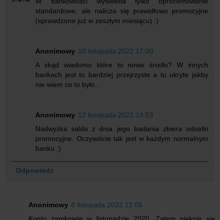
W bankowości wyświetla tylko oprocentowanie
standardowe, ale nalicza się prawidłowo promocyjne
(sprawdzone już w zeszłym miesiącu) :)
Anonimowy
10 listopada 2022 17:00
A skąd wiadomo które to nowe środki? W innych
bankach jest to bardziej przejrzyste a tu ukryte jakby
nie wiem co to było...
Anonimowy
12 listopada 2022 14:53
Nadwyżka salda z dnia jego badania zbiera odsetki
promocyjne. Oczywiście tak jest w każdym normalnym
banku :)
Odpowiedz
Anonimowy
8 listopada 2022 12:05
Konto zamknięte w listopadzie 2020. Zatem pięknie się