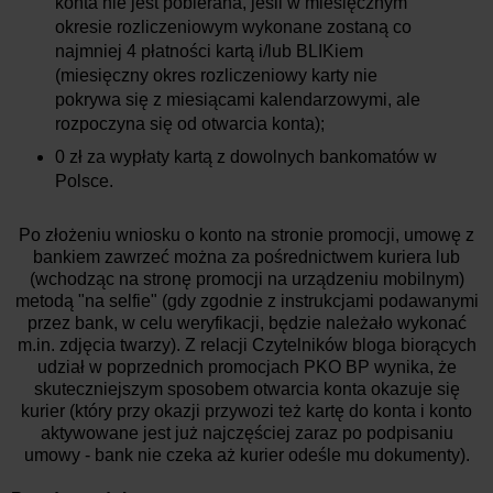
konta nie jest pobierana, jeśli w miesięcznym
okresie rozliczeniowym wykonane zostaną co
najmniej 4 płatności kartą i/lub BLIKiem
(miesięczny okres rozliczeniowy karty nie
pokrywa się z miesiącami kalendarzowymi, ale
rozpoczyna się od otwarcia konta);
0 zł za wypłaty kartą z dowolnych bankomatów w
Polsce.
Po złożeniu wniosku o konto na stronie promocji, umowę z
bankiem zawrzeć można za pośrednictwem kuriera lub
(wchodząc na stronę promocji na urządzeniu mobilnym)
metodą "na selfie" (gdy zgodnie z instrukcjami podawanymi
przez bank, w celu weryfikacji, będzie należało wykonać
m.in. zdjęcia twarzy). Z relacji Czytelników bloga biorących
udział w poprzednich promocjach PKO BP wynika, że
skuteczniejszym sposobem otwarcia konta okazuje się
kurier (który przy okazji przywozi też kartę do konta i konto
aktywowane jest już najczęściej zaraz po podpisaniu
umowy - bank nie czeka aż kurier odeśle mu dokumenty).