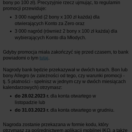
bony po 100 zł).
Precyzyjnie rzecz ujmując, to regulamin
promocji przewiduje:
3 000 nagród (2 bony x 100 zł każda) dla
otwierających Konto za Zero oraz
3 000 nagród (również 2 bony x 100 zł każda) dla
wybierających Konto dla Młodych.
Gdyby promocja miała zakończyć się przed czasem, to bank
powiadomi o tym
tutaj
.
Nagrody bank będzie przekazywał w dwóch turach. Bon lub
bony Allegro (w zależności od tego, czy warunki promocji -
tj. 5 płatności - spełnisz w jednym czy w dwóch miesiącach
kalendarzowych) otrzymasz:
do 28.02.2023 r.
dla konta otwartego w
listopadzie lub
do 31.03.2023 r.
dla konta otwartego w grudniu.
Nagroda zostanie przekazana w formie kodu, który
otrzymasz za pośrednictwem aplikacji mobilnej IKO, a także