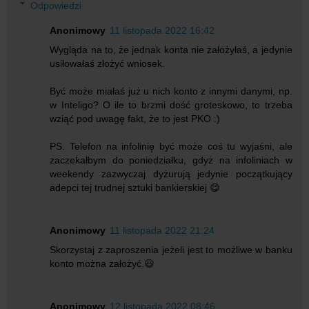
Odpowiedzi
Anonimowy
11 listopada 2022 16:42
Wygląda na to, że jednak konta nie założyłaś, a jedynie
usiłowałaś złożyć wniosek.
Być może miałaś już u nich konto z innymi danymi, np.
w Inteligo? O ile to brzmi dość groteskowo, to trzeba
wziąć pod uwagę fakt, że to jest PKO :)
PS. Telefon na infolinię być może coś tu wyjaśni, ale
zaczekałbym do poniedziałku, gdyż na infoliniach w
weekendy zazwyczaj dyżurują jedynie początkujący
adepci tej trudnej sztuki bankierskiej 😋
Anonimowy
11 listopada 2022 21:24
Skorzystaj z zaproszenia jeżeli jest to możliwe w banku
konto można założyć.😃
Anonimowy
12 listopada 2022 08:46