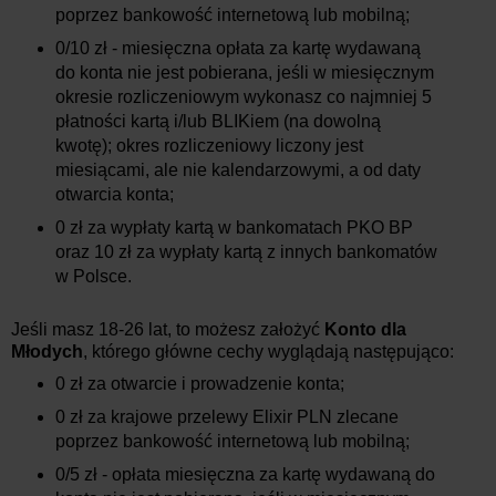
poprzez bankowość internetową lub mobilną;
0/10 zł - miesięczna opłata za kartę wydawaną
do konta nie jest pobierana, jeśli w miesięcznym
okresie rozliczeniowym wykonasz co najmniej 5
płatności kartą i/lub BLIKiem (na dowolną
kwotę); okres rozliczeniowy liczony jest
miesiącami, ale nie kalendarzowymi, a od daty
otwarcia konta;
0 zł za wypłaty kartą w bankomatach PKO BP
oraz 10 zł za wypłaty kartą z innych bankomatów
w Polsce.
Jeśli masz 18-26 lat, to możesz założyć
Konto dla
Młodych
, którego główne cechy wyglądają następująco:
0 zł za otwarcie i prowadzenie konta;
0 zł za krajowe przelewy Elixir PLN zlecane
poprzez bankowość internetową lub mobilną;
0/5 zł - opłata miesięczna za kartę wydawaną do