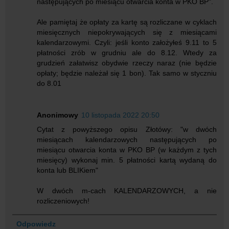
następujących po miesiącu otwarcia konta w PKO BP".
Ale pamiętaj że opłaty za kartę są rozliczane w cyklach
miesięcznych niepokrywających się z miesiącami
kalendarzowymi. Czyli: jeśli konto założyłeś 9.11 to 5
płatności zrób w grudniu ale do 8.12. Wtedy za
grudzień załatwisz obydwie rzeczy naraz (nie będzie
opłaty; będzie należał się 1 bon). Tak samo w styczniu
do 8.01
Anonimowy
10 listopada 2022 20:50
Cytat z powyższego opisu Złotówy: "w dwóch
miesiącach kalendarzowych następujących po
miesiącu otwarcia konta w PKO BP (w każdym z tych
miesięcy) wykonaj min. 5 płatności kartą wydaną do
konta lub BLIKiem"
W dwóch m-cach KALENDARZOWYCH, a nie
rozliczeniowych!
Odpowiedz