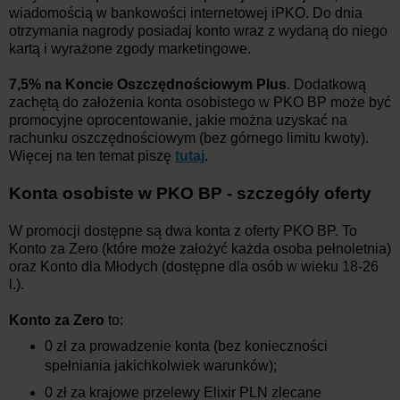
wiadomością w bankowości internetowej iPKO.
Do dnia
otrzymania nagrody posiadaj konto wraz z wydaną do niego
kartą i wyrażone zgody marketingowe.
7,5% na Koncie Oszczędnościowym Plus
. Dodatkową
zachętą do założenia konta osobistego w PKO BP może być
promocyjne oprocentowanie, jakie można uzyskać na
rachunku oszczędnościowym (bez górnego limitu kwoty).
Więcej na ten temat piszę
tutaj
.
Konta osobiste w PKO BP - szczegóły oferty
W promocji dostępne są dwa konta z oferty PKO BP. To
Konto za Zero (które może założyć każda osoba pełnoletnia)
oraz Konto dla Młodych (dostępne dla osób w wieku 18-26
l.).
Konto za Zero
to:
0 zł za prowadzenie konta (bez konieczności
spełniania jakichkolwiek warunków);
0 zł za krajowe przelewy Elixir PLN zlecane