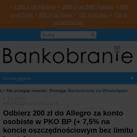
⭐
1200 zł od mBanku
⭐
1000 zł od BNP Paribas
⭐
900
zł od Erste
⭐
800 zł od Aliora
⭐
700 zł od ING
⭐
700 zł
od Millennium
▼
👉 Nie przegap nowości. Pomaga:
Bankobranie na WhatsAppie
8.11.2022
PROMOCJA ZAKOŃCZONA
Odbierz 200 zł do Allegro za konto
osobiste w PKO BP (+ 7,5% na
koncie oszczędnościowym bez limitu