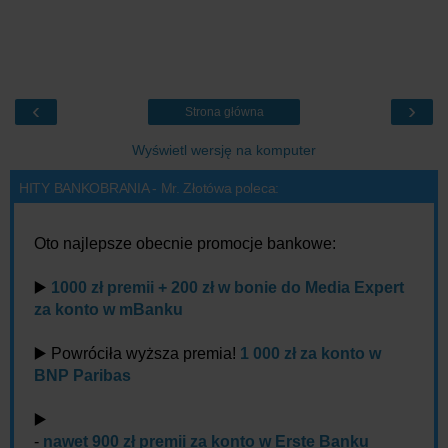
‹
›
Strona główna
Wyświetl wersję na komputer
HITY BANKOBRANIA - Mr. Złotówa poleca:
Oto najlepsze obecnie promocje bankowe:
▶️
1000 zł premii + 200 zł w bonie do Media Expert
za konto w mBanku
▶️ Powróciła wyższa premia!
1 000 zł za konto w
BNP Paribas
▶️
-
nawet 900 zł premii za konto w Erste Banku