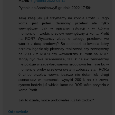
Marek
6 grudnia 2022 09:11
Pytanie do Anonimowy5 grudnia 2022 17:59:
Taką kasę jak już trzymamy na koncie Profit. Z tego
konta jest jeden darmowy przelew ale tylko
wewnętrzny. Jak w opisanej sytuacji - w którym
momencie - zrobić przelew wewnętrzny z konta Profit
na ROR? Wystarczy zlecenie takiego przelewu we
wtorek z datą środową? Bo dochodzi tu kwestia który
przelew będzie się pierwszy realizował, czy zewnętrzny
na 200 k z RORu czy wewnętrzny z Profit na ROR.
Mogą być dwa scenariusze, 200 k na r-k zewnętrzny
nie pójdzie w zadeklarowanym środowym terminie bo w
momencie próby przelewu system zobaczy stan RORu
0 zł bo przelew wewn. jeszcze nie dotarł lub drugi
scenariusz w momencie wysyłki 200 k na r-k zewn.
system będzie już widział kasę na ROR która przyszła z
konta Profit.
Jak to działa, może próbowałeś już tak zrobić?
Odpowiedz