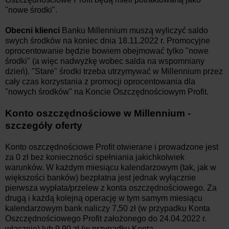
"nowe środki".
Obecni klienci
Banku Millennium muszą wyliczyć saldo
swych środków na koniec
dnia 18.11.2022 r.
Promocyjne
oprocentowanie będzie bowiem obejmować tylko "nowe
środki" (a więc nadwyżkę wobec salda na wspomniany
dzień). "Stare" środki trzeba utrzymywać w Millennium przez
cały czas korzystania z promocji oprocentowania dla
"nowych środków" na Koncie Oszczędnościowym Profit.
Konto oszczędnościowe w Millennium -
szczegóły oferty
Konto oszczędnościowe Profit otwierane i prowadzone jest
za 0 zł bez konieczności spełniania jakichkolwiek
warunków. W każdym miesiącu kalendarzowym (tak, jak w
większości banków) bezpłatna jest jednak wyłącznie
pierwsza wypłata/przelew z konta oszczędnościowego. Za
drugą i każdą kolejną operację w tym samym miesiącu
kalendarzowym bank naliczy 7,50 zł (w przypadku Konta
Oszczędnościowego Profit założonego do 24.04.2022 r.
włącznie) lub 9,90 zł (w przypadku Konta