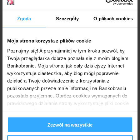
Zgoda
Szczegóły
O plikach cookies
Anonimowy
29 listopada 2022 16:57
Zawsze promocyjne widoczne jest na kolejny dzień po
wpłacie. Cierpliwości, jutro będziesz widział/a.
Moja strona korzysta z plików cookie
Poznajmy się! A przynajmniej w tym kroku pozwól, by
Anonimowy
29 listopada 2022 18:06
Twoja przeglądarka dobrze poznała się z moim blogiem
Prawdopodobnie nic - zawsze aktualizują
Bankobranie. Moja strona, jak cały dzisiejszy Internet
oprocentowanie dopiero następnego dnia.
wykorzystuje ciasteczka, aby blog mógł poprawnie
działać a Twoje doświadczenie z korzystania z
Anonimowy
29 listopada 2022 18:09
publikowanych przeze mnie informacji na Bankobraniu
pozostało przyjemne. Oprócz cookies wymaganych do
Spoko, od jutra będzie widoczne promocyjne, choć
odsetki promocyjne Twoja kasa zbiera już od dziś.
prawidłowego działania strony wykorzystuję pliki cookie
do spersonalizowania treści i reklam, aby również
analizować ruch w mojej witrynie. Informacje o tym, jak
Anonimowy
29 listopada 2022 19:42
Zezwól na wszystkie
korzystasz z bloga, udostępniam moim partnerom
Dzięki za tak liczne odpowiedzi. Widzę że osób
społecznościowym, reklamowym i analitycznym.
zorientowanych w temacie tutaj dużo. Zatem czekam