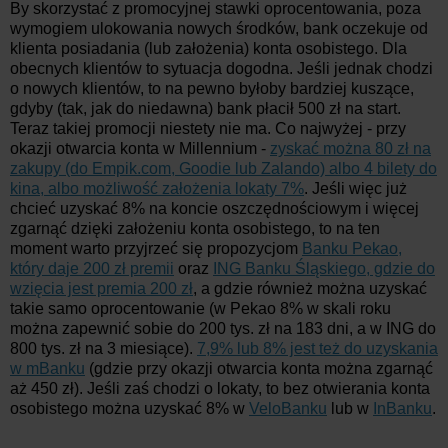
By skorzystać z promocyjnej stawki oprocentowania, poza
wymogiem ulokowania nowych środków, bank oczekuje od
klienta posiadania (lub założenia) konta osobistego. Dla
obecnych klientów to sytuacja dogodna. Jeśli jednak chodzi
o nowych klientów, to na pewno byłoby bardziej kuszące,
gdyby (tak, jak do niedawna) bank płacił 500 zł na start.
Teraz takiej promocji niestety nie ma. Co najwyżej - przy
okazji otwarcia konta w Millennium -
zyskać można 80 zł na
zakupy (do Empik.com, Goodie lub Zalando) albo 4 bilety do
kina, albo możliwość założenia lokaty 7%
. Jeśli więc już
chcieć uzyskać 8% na koncie oszczędnościowym i więcej
zgarnąć dzięki założeniu konta osobistego, to na ten
moment warto przyjrzeć się propozycjom
Banku Pekao,
który daje 200 zł premii
oraz
ING Banku Śląskiego, gdzie do
wzięcia jest premia 200 zł
, a gdzie również można uzyskać
takie samo oprocentowanie (w Pekao 8% w skali roku
można zapewnić sobie do 200 tys. zł na 183 dni, a w ING do
800 tys. zł na 3 miesiące).
7,9% lub 8% jest też do uzyskania
w mBanku
(gdzie przy okazji otwarcia konta można zgarnąć
aż 450 zł). Jeśli zaś chodzi o lokaty, to bez otwierania konta
osobistego można uzyskać 8% w
VeloBanku
lub w
InBanku
.