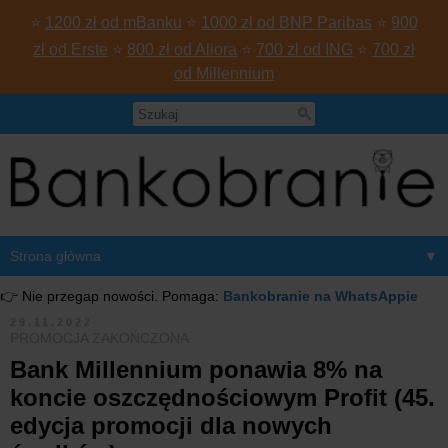
⭐
1200 zł od mBanku
⭐
1000 zł od BNP Paribas
⭐
900
zł od Erste
⭐
800 zł od Aliora
⭐
700 zł od ING
⭐
700 zł
od Millennium
▼
👉 Nie przegap nowości. Pomaga:
Bankobranie na WhatsAppie
29.11.2022
PROMOCJA ZAKOŃCZONA
Bank Millennium ponawia 8% na
koncie oszczędnościowym Profit (45.
edycja promocji dla nowych