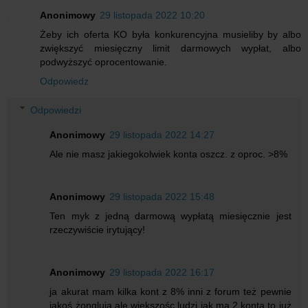
Anonimowy
29 listopada 2022 10:20
Żeby ich oferta KO była konkurencyjna musieliby by albo
zwiększyć miesięczny limit darmowych wypłat, albo
podwyższyć oprocentowanie.
Odpowiedz
Odpowiedzi
Anonimowy
29 listopada 2022 14:27
Ale nie masz jakiegokolwiek konta oszcz. z oproc. >8%
Anonimowy
29 listopada 2022 15:48
Ten myk z jedną darmową wypłatą miesięcznie jest
rzeczywiście irytujący!
Anonimowy
29 listopada 2022 16:17
ja akurat mam kilka kont z 8% inni z forum też pewnie
jakoś żonglują ale większośc ludzi jak ma 2 konta to już