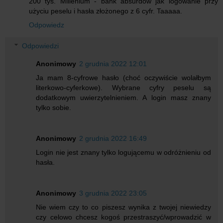
200 tyś. Millenium - bank absurdów jak logowanie przy
użyciu peselu i hasła złożonego z 6 cyfr. Taaaaa.
Odpowiedz
Odpowiedzi
Anonimowy
2 grudnia 2022 12:01
Ja mam 8-cyfrowe hasło (choć oczywiście wolałbym
literkowo-cyferkowe). Wybrane cyfry peselu są
dodatkowym uwierzytelnieniem. A login masz znany
tylko sobie.
Anonimowy
2 grudnia 2022 16:49
Login nie jest znany tylko logującemu w odróżnieniu od
hasła.
Anonimowy
3 grudnia 2022 23:05
Nie wiem czy to co piszesz wynika z twojej niewiedzy
czy celowo chcesz kogoś przestraszyć/wprowadzić w