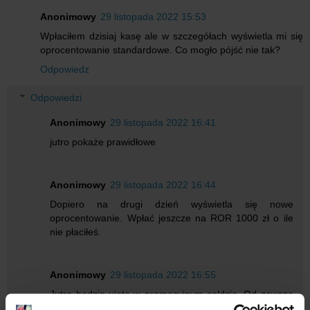
Anonimowy
29 listopada 2022 15:53
Wpłaciłem dzisiaj kasę ale w szczegółach wyświetla mi się
oprocentowanie standardowe. Co mogło pójść nie tak?
Odpowiedz
Odpowiedzi
Anonimowy
29 listopada 2022 16:41
jutro pokaże prawidłowe
Anonimowy
29 listopada 2022 16:44
Dopiero na drugi dzień wyświetla się nowe
oprocentowanie. Wpłać jeszcze na ROR 1000 zł o ile
nie płaciłeś.
Anonimowy
29 listopada 2022 16:55
Jutro będzie ujęte w promocyjnym saldzie. Od zawsze
tak było w Millennium Bank.