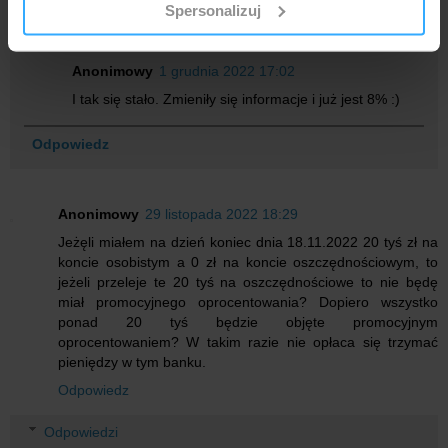
Partnerzy mogą połączyć te informacje z innymi danymi
Spersonalizuj
spokojnie już do jutra.
otrzymanymi od Ciebie lub uzyskanymi podczas
korzystania z ich usług.
Anonimowy
1 grudnia 2022 17:02
I tak się stało. Zmieniły się informacje i już jest 8% :)
Odpowiedz
Anonimowy
29 listopada 2022 18:29
Jeżęli miałem na dzień koniec dnia 18.11.2022 20 tyś zł na
koncie osobistym a 0 zł na koncie oszczędnościowym, to
jeżeli przeleje te 20 tyś na oszczędnościowe to nie będę
miał promocyjnego oprocentowania? Dopiero wszystko
ponad 20 tyś będzie objęte promocyjnym
oprocentowaniem? W takim razie nie opłaca się trzymać
pieniędzy w tym banku.
Odpowiedz
Odpowiedzi