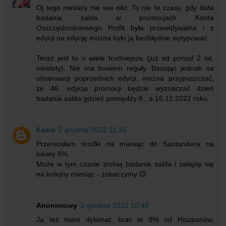
Oj tego niestety nie wie nikt. To nie te czasy, gdy data
badania salda w promocjach Konta
Oszczędnościowego Profit była przewidywalna i z
edycji na edycję można było ją bezbłędnie wytypować.
Teraz jest to o wiele trudniejsze (już od ponad 2 lat,
niestety). Nie ma bowiem reguły. Bazując jednak na
obserwacji poprzednich edycji, można przypuszczać,
że 46. edycja promocji będzie wyznaczać dzień
badania salda gdzieś pomiędzy 8., a 16.12.2022 roku.
Kasia
2 grudnia 2022 11:16
Przeniosłam środki na miesiąc do Santandera na
lokatę 8%.
Może w tym czasie zrobią badanie salda i załapię się
na kolejny miesiąc - zobaczymy 😊
Anonimowy
3 grudnia 2022 10:48
Ja też mam dylemat: brać te 8% od Hiszpanów,