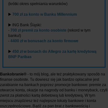
(krótki okres spełniania warunków)
▶️
700 zł za konto w Banku Millennium
▶️ ING Bank Śląski:
-
700 zł premii za konto osobiste
(rekord w tym
banku!)
-
4400 zł w bonusach za konto firmowe
▶️
450 zł w bonach do Allegro za kartę kredytową
BNP Paribas
Bankobranie®
- to mój blog, ale też praktykowany sposób na
finanse osobiste. Tu dowiesz się jak bardzo opłacalne jest
zarabianie na bankach poprzez promocje bankowe: premie za
otwarcie konta, okazje na nagrody od banku i moneyback, czyli
zwrot za płatności kartą debetową lub kredytową. W tym
miejscu znajdziesz też najlepsze lokaty bankowe i konta
oszczędnościowe. Bądź za pan brat z bankowością i