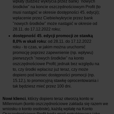
wpłaty (tudzież wykrycia przez bank) "nowych
środków" na koncie oszczędnościowym Profit (to
musi nastąpić w okresie dostępności 45. edycji);
wpłacenie przez Ciebie/wykrycie przez bank
"nowych środków" może nastąpić w okresie od
28.11. do 17.12.2022 roku;
dostępność 45. edycji promocji ze stawką
8,0% w skali roku
:
od 28.11. do 17.12.2022
roku
- to czas, w jakim można uruchomić
promocję poprzez zapewnienie (np. wpływu)
pierwszych "nowych środków" na konto
oszczędnościowe Profit; jednak bez względu na
to, czy środki wpłacisz już teraz, czy może
dopiero pod koniec dostępności promocji (
np.
15.12.
), to promocyjną stawkę oprocentowania i
tak będziesz mieć przez 100 dni.
Nowi klienci
, którzy dopiero teraz otworzą konto w
Millennium (konto oszczędnościowe zakłada się razem we
wniosku o konto osobiste), każdą wpłatę na Konto
Oszczędnościowe Profit będą mieli potraktowaną jako