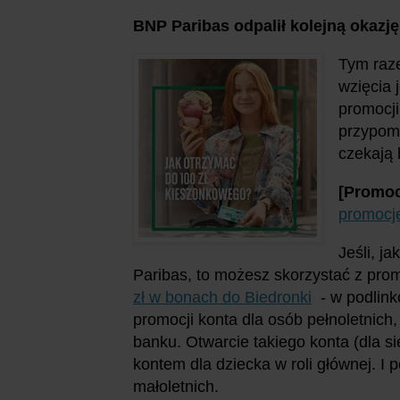
BNP Paribas odpalił kolejną okazj
Tym raze
wzięcia 
promocji
przypomn
czekają 
[Promoc
promocj
Jeśli, j
Paribas, to możesz skorzystać z pro
zł w bonach do Biedronki
- w podlink
promocji konta dla osób pełnoletnich,
banku. Otwarcie takiego konta (dla si
kontem dla dziecka w roli głównej. I p
małoletnich.