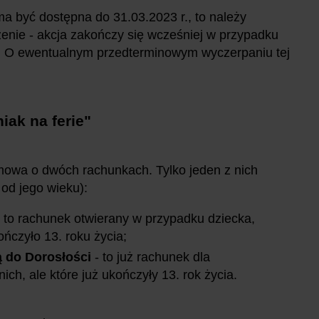
a być dostępna do 31.03.2023 r., to należy
zenie - akcja zakończy się wcześniej w przypadku
ej. O ewentualnym przedterminowym wyczerpaniu tej
iak na ferie
"
 mowa o dwóch rachunkach. Tylko jeden z nich
 od jego wieku):
 to rachunek otwierany w przypadku dziecka,
kończyło 13. roku życia;
ą do Dorosłości
- to już rachunek dla
ich, ale które już ukończyły 13. rok życia.