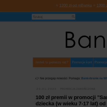
⭐
1200 zł od mBanku
⭐
1000 
Jesteś tu pierwszy raz?
Promocje kont
Promocje
👉 Nie przegap nowości. Pomaga:
Bankobranie na W
23.01.2023
PROMOCJA ZAKOŃCZONA
100 zł premii w promocji "Sa
dziecka (w wieku 7-17 lat) od