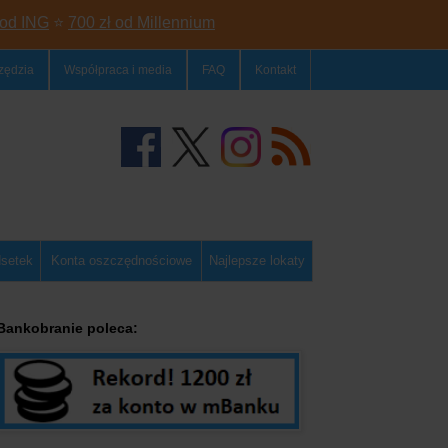
 od ING
⭐
700 zł od Millennium
zędzia
Współpraca i media
FAQ
Kontakt
dsetek
Konta oszczędnościowe
Najlepsze lokaty
Bankobranie poleca: