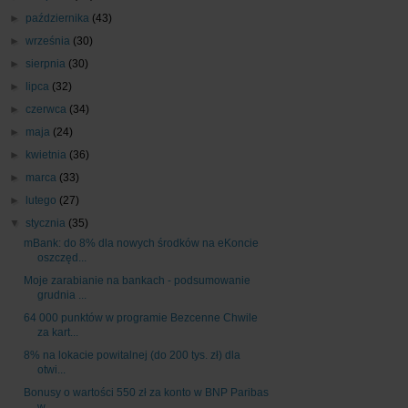
►
października
(43)
►
września
(30)
►
sierpnia
(30)
►
lipca
(32)
►
czerwca
(34)
►
maja
(24)
►
kwietnia
(36)
►
marca
(33)
►
lutego
(27)
▼
stycznia
(35)
mBank: do 8% dla nowych środków na eKoncie
oszczęd...
Moje zarabianie na bankach - podsumowanie
grudnia ...
64 000 punktów w programie Bezcenne Chwile
za kart...
8% na lokacie powitalnej (do 200 tys. zł) dla
otwi...
Bonusy o wartości 550 zł za konto w BNP Paribas
w ...