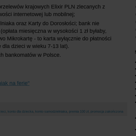
h przelewów krajowych Elixir PLN zlecanych z
ści internetowej lub mobilnej;
niaka oraz Karty do Dorosłości; bank nie
 (opłata miesięczna w wysokości 1 zł byłaby,
wo Mikrokartę - to karta wyłącznie do płatności
 dla dzieci w wieku 7-13 lat).
ych bankomatów w Polsce.
ak na ferie"
zieci
,
konto dla dziecka
,
konto samodzielniaka
,
premia 100 zł
,
promocja zakończona