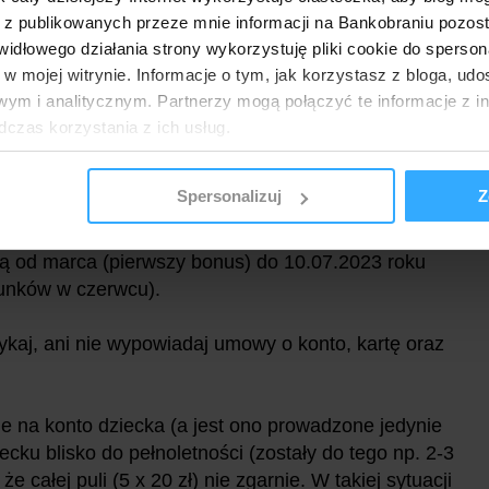
 z publikowanych przeze mnie informacji na Bankobraniu pozos
spełni wyżej wymieniony warunek (5 płatności) bank
łowego działania strony wykorzystuję pliki cookie do spersonal
dziana jest do 10. dnia miesiąca kalendarzowego
 w mojej witrynie. Informacje o tym, jak korzystasz z bloga, u
 warunku uzyskania bonusu (jeśli 10. dzień
ym i analitycznym. Partnerzy mogą połączyć te informacje z 
d pracy, to bonusu należy spodziewać się w
dczas korzystania z ich usług.
).
Spersonalizuj
Z
ka zostanie otwarte w styczniu, to warunki (po 5
ależało spełniać od lutego do czerwca 2023 roku, a
ą od marca (pierwszy bonus) do 10.07.2023 roku
runków w czerwcu).
kaj, ani nie wypowiadaj umowy o konto, kartę oraz
 na konto dziecka (a jest ono prowadzone jedynie
ecku blisko do pełnoletności (zostały do tego np. 2-3
 całej puli (5 x 20 zł) nie zgarnie. W takiej sytuacji