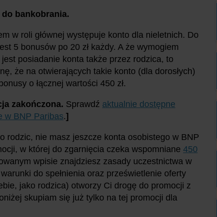
ę do bankobrania.
m w roli głównej występuje konto dla nieletnich. Do
jest 5 bonusów po 20 zł każdy. A że wymogiem
 jest posiadanie konta także przez rodzica, to
ę, że na otwierających takie konto (dla dorosłych)
bonusy o łącznej wartości 450 zł.
ja zakończona.
Sprawdź
aktualnie dostępne
e w BNP Paribas
.
]
ako rodzic, nie masz jeszcze konta osobistego w BNP
mocji, w której do zgarnięcia czeka wspomniane
450
owanym wpisie znajdziesz zasady uczestnictwa w
 warunki do spełnienia oraz prześwietlenie oferty
ebie, jako rodzica) otworzy Ci drogę do promocji z
oniżej skupiam się już tylko na tej promocji dla