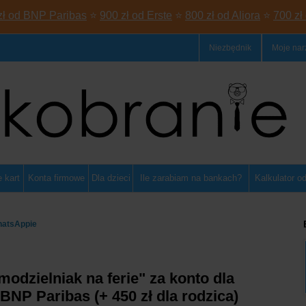
zł od BNP Paribas
⭐
900 zł od Erste
⭐
800 zł od Aliora
⭐
700 zł
Niezbędnik
Moje nar
 kart
Konta firmowe
Dla dzieci
Ile zarabiam na bankach?
Kalkulator o
hatsAppie
modzielniak na ferie" za konto dla
 BNP Paribas (+ 450 zł dla rodzica)