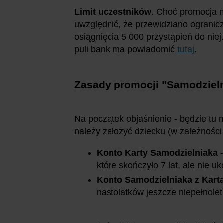
Limit uczestników
. Choć promocja m
uwzględnić, że przewidziano ogranic
osiągnięcia 5 000 przystąpień do ni
puli bank ma powiadomić
tutaj
.
Zasady promocji "
Samodzieln
Na początek objaśnienie - będzie tu
należy założyć dziecku (w zależności
Konto Karty Samodzielniaka
-
które skończyło 7 lat, ale nie u
Konto Samodzielniaka z Kart
nastolatków jeszcze niepełnoletn