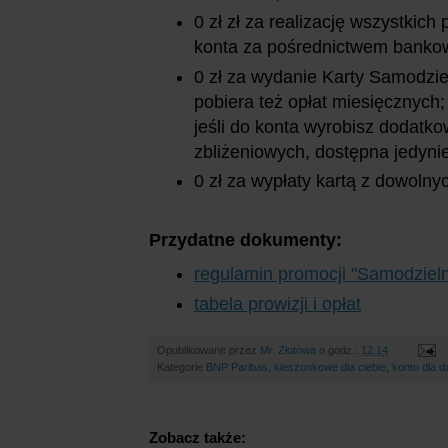
0 zł zł za realizację wszystkic
konta za pośrednictwem bankowo
0 zł za wydanie Karty Samodziel
pobiera też opłat miesięcznych;
jeśli do konta wyrobisz dodatko
zbliżeniowych, dostępna jedynie
0 zł za wypłaty kartą z dowoln
Przydatne dokumenty:
regulamin promocji "Samodzielni
tabela prowizji i opłat
Opublikowane przez
Mr. Złotówa
o godz.:
12:14
Kategorie
BNP Paribas
,
kieszonkowe dla ciebie
,
konto dla d
Zobacz także: