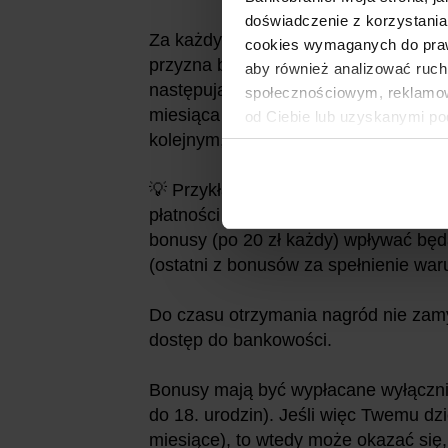
doświadczenie z korzystania
Za każdy miesiąc, w którym dziecko 
cookies wymaganych do prawid
przyzna bonus 20 zł. Wypłata przewi
aby również analizować ruch
następującego po miesiącu spełnienia
społecznościowym, reklamow
miesiąca przypadnie w dniu wolnym o
od Ciebie lub uzyskanymi po
kolejnym, najbliższym dniu roboczym
💡 Przykładowo: jeśli konto dla dziec
płatności kartą miesięcznie) będzie n
bonusy (po 20 zł każdy) wpływać będ
(ostatni z bonusów za spełnienie wa
Do czasu otrzymania nagród nie zamy
dostęp do bankowości.
Bonusy mają być wypłacane wyłącznie
do 18. urodzin). Jeśli więc Twemu dzi
miesiące), to wtedy może okazać się, że