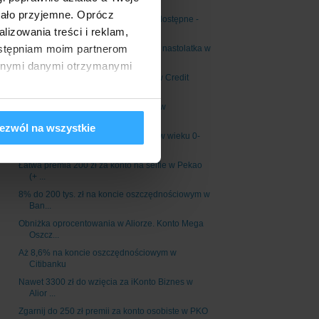
Oszczę...
tało przyjemne. Oprócz
8% na lokatach w VeloBanku nadal dostępne -
izowania treści i reklam,
edycja...
dostępniam moim partnerom
Santander Bank: 100 zł z kontem dla nastolatka w
p...
innymi danymi otrzymanymi
Do 2400 zł premii za konto firmowe w Credit
Agricole
Zgarnij 400 zł łatwej premii za konto w
Millennium...
ezwól na wszystkie
100 zł na start za konto dla dziecka (w wieku 0-
17...
Łatwa premia 200 zł za konto na selfie w Pekao
(+ ...
8% do 200 tys. zł na koncie oszczędnościowym w
Ban...
Obniżka oprocentowania w Aliorze. Konto Mega
Oszcz...
Aż 8,6% na koncie oszczędnościowym w
Citibanku
Nawet 3300 zł do wzięcia za iKonto Biznes w
Alior ...
Zgarnij do 250 zł premii za konto osobiste w PKO