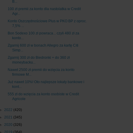
B...
100 zł premii za konto dla nastolatka w Credit
Agr...
Konto Oszczędnościowe Plus w PKO BP z oproc.
7,5% ...
Bon Sodexo 100 zł powraca... czyli 480 zł za
konto...
Zgarnij 600 zł w bonach Allegro za kartę Citi
Simp...
Zgarnij 300 zł do Biedronki + do 360 zł
moneybacku...
Nawet 2500 zł premii do wzięcia za konto
firmowe M...
Już nawet 10%! Oto najlepsze lokaty bankowe i
kont...
555 zł do wzięcia za konto osobiste w Credit
Agricole
►
2022
(420)
►
2021
(345)
►
2020
(326)
►
2019
(364)