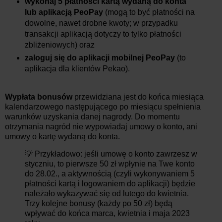
wykonaj 5 płatności kartą wydaną do konta
lub aplikacją PeoPay
(mogą to być płatności na
dowolne, nawet drobne kwoty; w przypadku
transakcji aplikacją dotyczy to tylko płatności
zbliżeniowych) oraz
zaloguj się do aplikacji mobilnej PeoPay
(to
aplikacja dla klientów Pekao).
Wypłata bonusów
przewidziana jest do końca miesiąca
kalendarzowego następującego po miesiącu spełnienia
warunków uzyskania danej nagrody. Do momentu
otrzymania nagród nie wypowiadaj umowy o konto, ani
umowy o kartę wydaną do konta.
💡 Przykładowo: jeśli umowę o konto zawrzesz w
styczniu, to pierwsze 50 zł wpłynie na Twe konto
do 28.02., a aktywnością (czyli wykonywaniem 5
płatności kartą i logowaniem do aplikacji) będzie
należało wykazywać się od lutego do kwietnia.
Trzy kolejne bonusy (każdy po 50 zł) będą
wpływać do końca marca, kwietnia i maja 2023