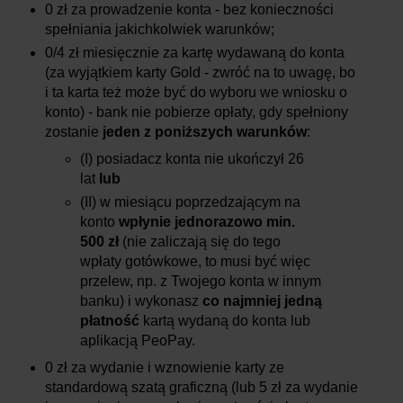
0 zł za prowadzenie konta - bez konieczności
spełniania jakichkolwiek warunków;
0/4 zł miesięcznie za kartę wydawaną do konta
(za wyjątkiem karty Gold - zwróć na to uwagę, bo
i ta karta też może być do wyboru we wniosku o
konto) - bank nie pobierze opłaty, gdy spełniony
zostanie
jeden z poniższych warunków
:
(I) posiadacz konta nie ukończył 26
lat
lub
(II) w miesiącu poprzedzającym na
konto
wpłynie jednorazowo min.
500 zł
(nie zaliczają się do tego
wpłaty gotówkowe, to musi być więc
przelew, np. z Twojego konta w innym
banku) i wykonasz
co najmniej jedną
płatność
kartą wydaną do konta lub
aplikacją PeoPay.
0 zł za wydanie i wznowienie karty ze
standardową szatą graficzną (lub 5 zł za wydanie