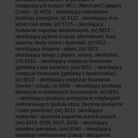
następujących kodach MCC (Merchant Category
Code) – (i) 4829 – określający internetowe
przekazy pieniężne, (ii) 5122 - określający m.in.
właścicieli aptek, (iii) 5715 – określający
hurtownie napojów alkoholowych, (iv) 5813 –
określający pijalnie (napoje alkoholowe), bary,
tawerny, kluby nocne i dyskoteki, (v) 5912 –
określający drogerie i apteki, (vi) 5921
określający sklepy z piwem, winem, alkoholem,
(vii) 6010 – określający instytucje finansowe
(gotówkę z kas banków), (viii) 6011 – określający
instytucje finansowe (gotówkę z bankomatów),
(ix) 6012 – określający instytucje finansowe
(towary i usługi), (x) 6050 – określający przekazy
pieniężne w instytucjach finansowych, (xi) 6051
– określający przekazy pieniężne w instytucjach
niefinansowych (waluta obca, zlecenia pieniężne
i czeki podróżne), (xii) 6211- określający
maklerów i dealerów papierów wartościowych,
(xiii) 6533, 6536, 6537, 6538 – określający
transfery pieniężne, (xiv) 6540 – określający
instytucje niefinansowe (zakup / obciążenie