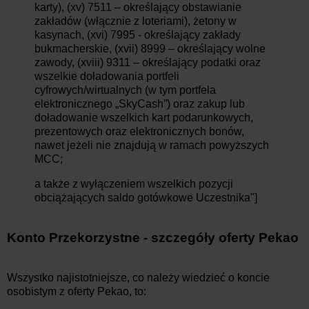
karty), (xv) 7511 – określający obstawianie
zakładów (włącznie z loteriami), żetony w
kasynach, (xvi) 7995 - określający zakłady
bukmacherskie, (xvii) 8999 – określający wolne
zawody, (xviii) 9311 – określający podatki oraz
wszelkie doładowania portfeli
cyfrowych/wirtualnych (w tym portfela
elektronicznego „SkyCash”) oraz zakup lub
doładowanie wszelkich kart podarunkowych,
prezentowych oraz elektronicznych bonów,
nawet jeżeli nie znajdują w ramach powyższych
MCC;
a także z wyłączeniem wszelkich pozycji
obciążających saldo gotówkowe Uczestnika"]
Konto Przekorzystne - szczegóły oferty Pekao
Wszystko najistotniejsze, co należy wiedzieć o koncie
osobistym z oferty Pekao, to: