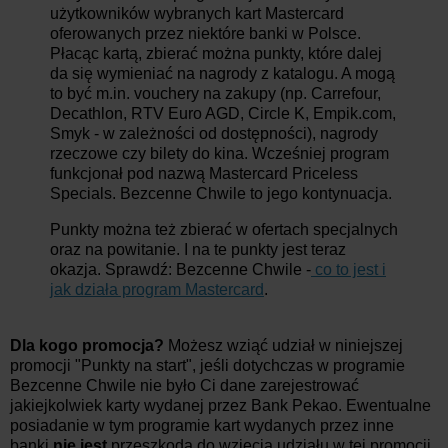
użytkowników wybranych kart Mastercard
oferowanych przez niektóre banki w Polsce.
Płacąc kartą, zbierać można punkty, które dalej
da się wymieniać na nagrody z katalogu. A mogą
to być m.in. vouchery na zakupy (np. Carrefour,
Decathlon, RTV Euro AGD, Circle K, Empik.com,
Smyk - w zależności od dostępności), nagrody
rzeczowe czy bilety do kina. Wcześniej program
funkcjonał pod nazwą Mastercard Priceless
Specials. Bezcenne Chwile to jego kontynuacja.
Punkty można też zbierać w ofertach specjalnych
oraz na powitanie. I na te punkty jest teraz
okazja. Sprawdź: Bezcenne Chwile -
co to jest i
jak działa program Mastercard
.
Dla kogo promocja?
Możesz wziąć udział w niniejszej
promocji "Punkty na start", jeśli dotychczas w programie
Bezcenne Chwile nie było Ci dane zarejestrować
jakiejkolwiek karty wydanej przez Bank Pekao. Ewentualne
posiadanie w tym programie kart wydanych przez inne
banki
nie jest
przeszkodą do wzięcia udziału w tej promocji.