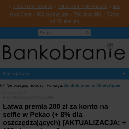
⭐
1200 zł od mBanku
⭐
1000 zł od BNP Paribas
⭐
900
zł od Erste
⭐
800 zł od Aliora
⭐
700 zł od ING
⭐
700 zł
od Millennium
▼
👉 Nie przegap nowości. Pomaga:
Bankobranie na WhatsAppie
10.01.2023
PROMOCJA ZAKOŃCZONA
Łatwa premia 200 zł za konto na
selfie w Pekao (+ 8% dla
oszczędzających) [AKTUALIZACJA: +