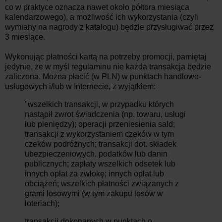
co w praktyce oznacza nawet około półtora miesiąca
kalendarzowego), a możliwość ich wykorzystania (czyli
wymiany na nagrody z katalogu) będzie przysługiwać przez
3 miesiące.
Wykonując płatności kartą na potrzeby promocji, pamiętaj
jedynie, że w myśl regulaminu nie każda transakcja będzie
zaliczona. Można płacić (w PLN) w punktach handlowo-
usługowych i/lub w Internecie, z wyjątkiem:
"wszelkich transakcji, w przypadku których
nastąpił zwrot świadczenia (np. towaru, usługi
lub pieniędzy); operacji przeniesienia sald;
transakcji z wykorzystaniem czeków w tym
czeków podróżnych; transakcji dot. składek
ubezpieczeniowych, podatków lub danin
publicznych; zapłaty wszelkich odsetek lub
innych opłat za zwłokę; innych opłat lub
obciążeń; wszelkich płatności związanych z
grami losowymi (w tym zakupu losów w
loteriach);
transakcji dokonanych w punktach o