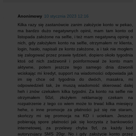
Anonimowy
10 stycznia 2023 12:16
Kilka razy się zastanówcie zanim założycie konto w pekao,
ma bardzo dużo negatywnych opinii, mam tam konto od
listopada założone na selfie, i też mam negatywną opinię o
nich, gdy założyłem konto na selfie, otrzymałem nr klienta,
login, hasło, napisali ze konto założone, a i tak nie mogłem
się zalogować przez prawie tydzień, dopiero około tygodnia
ktoś od nich zadzwonił i poinformował że konto mam
aktywne, potem jeszcze tego samego dnia dzwonili
wciskając mi kredyt, support na wiadomości odpowiada jak
im się chce od tygodnia do dwóch, masakra, mi
odpowiedzieli tak, że muszą wiadomość skierować dalej
heh i znów czekałem kilka tygodni. Za konto na selfie nie
otrzymałem 50zl, złożyłem reklamację czekam na
rozpatrzenie z tego co wiem może to trwać kilka miesięcy
hehe, o inne promocje za płatności już się nie staram,
skończy mi się promocja na KO i uciekam. Jeszcze
pobierają spore płatności jak się korzysta z bankowości
internetowej, za przelewy chyba 9zl, za każdy kod
autoryzujący SMS 20gr. No i gdy założycie konto przez