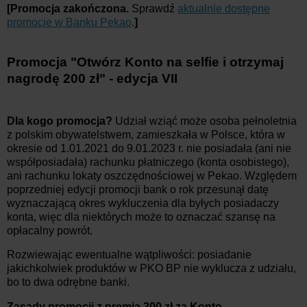
[Promocja zakończona.
Sprawdź
aktualnie dostępne
promocje w Banku Pekao
.
]
Promocja "Otwórz Konto na selfie i otrzymaj
nagrodę 200 zł" - edycja VII
Dla kogo promocja?
Udział wziąć może osoba pełnoletnia
z polskim obywatelstwem, zamieszkała w Polsce, która w
okresie od 1.01.2021 do 9.01.2023 r. nie posiadała (ani nie
współposiadała) rachunku płatniczego (konta osobistego),
ani rachunku lokaty oszczędnościowej w Pekao. Względem
poprzedniej edycji promocji bank o rok przesunął datę
wyznaczającą okres wykluczenia dla byłych posiadaczy
konta, więc dla niektórych może to oznaczać szansę na
opłacalny powrót.
Rozwiewając ewentualne wątpliwości: posiadanie
jakichkolwiek produktów w PKO BP nie wyklucza z udziału,
bo to dwa odrębne banki.
Zasady promocji z premią 200 zł za Konto