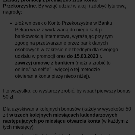
Przekorzystne
. By wziąć udział w akcji i zdobyć tytułową
nagrodę:
złóż wniosek o Konto Przekorzystne w Banku
Pekao
wraz z wydawaną do niego kartą i
bankowością internetową, wyrażając przy tym
zgodę na przetwarzanie przez bank danych
osobowych w zakresie niezbędnym dla swojego
udziału w promocji oraz
do 15.03.2023 r.
zawrzyj umowę z bankiem
(można zrobić to
online/"na selfie" - więcej o tej metodzie
otwierania konta piszę nieco niżej).
I to wszystko, co wystarczy zrobić, by wpadł pierwszy bonus
50 zł.
Dla uzyskiwania kolejnych bonusów (każdy w wysokości 50
zł)
w trzech kolejnych miesiącach kalendarzowych
następujących po miesiącu otwarcia konta
(w każdym z
tych miesięcy):