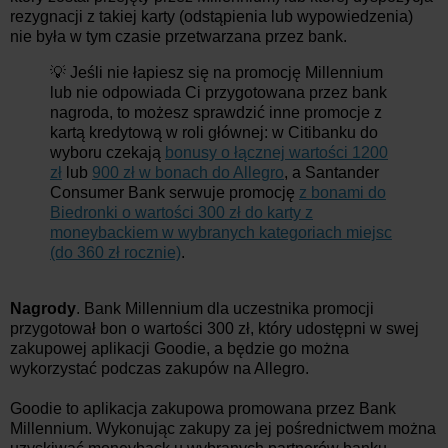
rezygnacji z takiej karty (odstąpienia lub wypowiedzenia)
nie była w tym czasie przetwarzana przez bank.
💡 Jeśli nie łapiesz się na promocję Millennium
lub nie odpowiada Ci przygotowana przez bank
nagroda, to możesz sprawdzić inne promocje z
kartą kredytową w roli głównej: w Citibanku do
wyboru czekają
bonusy o łącznej wartości 1200
zł
lub
900 zł w bonach do Allegro
, a Santander
Consumer Bank serwuje promocję
z bonami do
Biedronki o wartości 300 zł do karty z
moneybackiem w wybranych kategoriach miejsc
(do 360 zł rocznie)
.
Nagrody
. Bank Millennium dla uczestnika promocji
przygotował bon o wartości 300 zł, który udostępni w swej
zakupowej aplikacji Goodie, a będzie go można
wykorzystać podczas zakupów na Allegro.
Goodie to aplikacja zakupowa promowana przez Bank
Millennium. Wykonując zakupy za jej pośrednictwem można