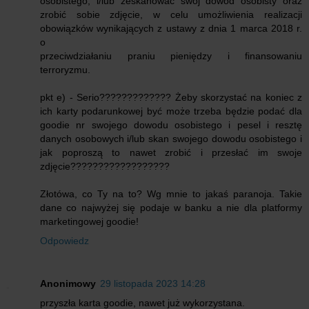
osobistego; i/lub zeskanować swój dowód osobisty oraz
zrobić sobie zdjęcie, w celu umożliwienia realizacji
obowiązków wynikających z ustawy z dnia 1 marca 2018 r.
o
przeciwdziałaniu praniu pieniędzy i finansowaniu
terroryzmu.
pkt e) - Serio????????????? Żeby skorzystać na koniec z
ich karty podarunkowej być może trzeba będzie podać dla
goodie nr swojego dowodu osobistego i pesel i resztę
danych osobowych i/lub skan swojego dowodu osobistego i
jak poproszą to nawet zrobić i przesłać im swoje
zdjęcie??????????????????
Złotówa, co Ty na to? Wg mnie to jakaś paranoja. Takie
dane co najwyżej się podaje w banku a nie dla platformy
marketingowej goodie!
Odpowiedz
Anonimowy
29 listopada 2023 14:28
przyszła karta goodie, nawet już wykorzystana.