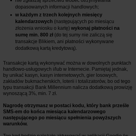
nie zgłaszaj sprzeciwu wobec otrzymywania
dopasowanych informacji handlowych;
w każdym z trzech kolejnych miesięcy
kalendarzowych
(następujących po miesiącu
złożenia wniosku o kartę)
wykonaj płatności na
sumę min. 800 zł
(do tej sumy nie zaliczą się
transakcje Blikiem, ani płatności wykonywane
dodatkową kartą kredytową).
Transakcje kartą wykonywać można w dowolnych punktach
handlowo-usługowych i/lub w Internecie. Pamiętaj jednak,
by unikać kasyn, kasyn internetowych, gier losowych,
zakładów bukmacherskich, loterii i totalizatorów, bo od tego
typu transakcji Bank Millennium nalicza dodatkową prowizję
wynoszącą 3%, min. 7 zł.
Nagrodę otrzymasz w postaci kodu, który bank prześle
SMS-em do końca miesiąca kalendarzowego
następującego po miesiącu spełnienia powyższych
warunków.
Ten kod będzie należało aktywować w aplikacji Goodie (w