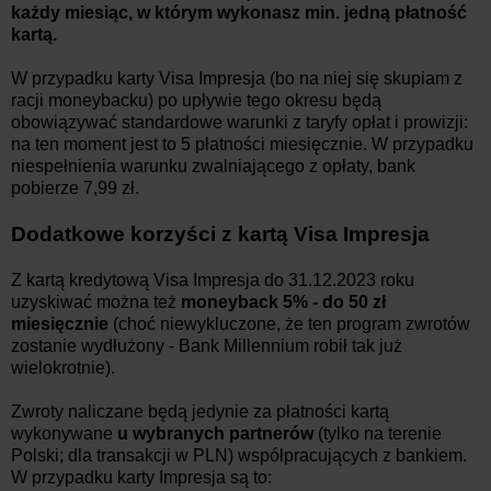
każdy miesiąc, w którym wykonasz min. jedną płatność
kartą.
W przypadku karty Visa Impresja (bo na niej się skupiam z
racji moneybacku) po upływie tego okresu będą
obowiązywać standardowe warunki z taryfy opłat i prowizji:
na ten moment jest to 5 płatności miesięcznie. W przypadku
niespełnienia warunku zwalniającego z opłaty, bank
pobierze 7,99 zł.
Dodatkowe korzyści z kartą Visa Impresja
Z kartą kredytową Visa Impresja do 31.12.2023 roku
uzyskiwać można też
moneyback 5% - do 50 zł
miesięcznie
(choć niewykluczone, że ten program zwrotów
zostanie wydłużony - Bank Millennium robił tak już
wielokrotnie).
Zwroty naliczane będą jedynie za płatności kartą
wykonywane
u wybranych partnerów
(tylko na terenie
Polski; dla transakcji w PLN) współpracujących z bankiem.
W przypadku karty Impresja są to: