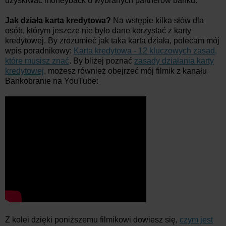
uzyskiwać moneyback u wybranych partnerów banku.
Jak działa karta kredytowa?
Na wstępie kilka słów dla
osób, którym jeszcze nie było dane korzystać z karty
kredytowej. By zrozumieć jak taka karta działa, polecam mój
wpis poradnikowy:
Karta kredytowa - 12 kluczowych zasad,
które musisz znać
. By bliżej poznać
zasady działania karty
kredytowej
, możesz również obejrzeć mój filmik z kanału
Bankobranie na YouTube:
Z kolei dzięki poniższemu filmikowi dowiesz się,
czym jest