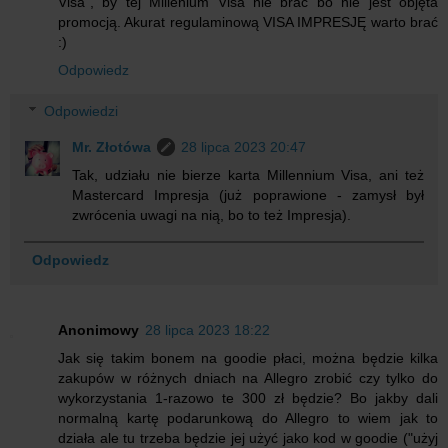
Visa", by tej Millenium Visa nie brać bo nie jest objęta
promocją. Akurat regulaminową VISA IMPRESJĘ warto brać
:)
Odpowiedz
Odpowiedzi
Mr. Złotówa
28 lipca 2023 20:47
Tak, udziału nie bierze karta Millennium Visa, ani też
Mastercard Impresja (już poprawione - zamysł był
zwrócenia uwagi na nią, bo to też Impresja).
Odpowiedz
Anonimowy
28 lipca 2023 18:22
Jak się takim bonem na goodie płaci, można będzie kilka
zakupów w różnych dniach na Allegro zrobić czy tylko do
wykorzystania 1-razowo te 300 zł będzie? Bo jakby dali
normalną kartę podarunkową do Allegro to wiem jak to
działa ale tu trzeba będzie jej użyć jako kod w goodie ("użyj