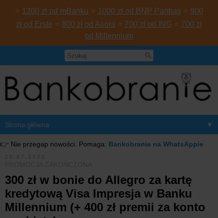
⭐
1200 zł od mBanku
⭐
1000 zł od BNP Paribas
⭐
900
zł od Erste
⭐
800 zł od Aliora
⭐
700 zł od ING
⭐
700 zł
od Millennium
▼
👉 Nie przegap nowości. Pomaga:
Bankobranie na WhatsAppie
28.07.2023
PROMOCJA ZAKOŃCZONA
300 zł w bonie do Allegro za kartę
kredytową Visa Impresja w Banku
Millennium (+ 400 zł premii za konto