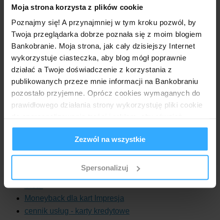
Moja strona korzysta z plików cookie
Venezia,
Poznajmy się! A przynajmniej w tym kroku pozwól, by
Zara,
Twoja przeglądarka dobrze poznała się z moim blogiem
Zara Home.
Bankobranie. Moja strona, jak cały dzisiejszy Internet
wykorzystuje ciasteczka, aby blog mógł poprawnie
działać a Twoje doświadczenie z korzystania z
Bank Millennium wypłaca zwroty na rachunek karty
publikowanych przeze mnie informacji na Bankobraniu
kredytowej najpóźniej do 20. dnia roboczego miesiąca
następującego po miesiącu wykonania płatności.
pozostało przyjemne. Oprócz cookies wymaganych do
prawidłowego działania strony wykorzystuję pliki cookie
Bądź na bieżąco z promocjami bankowymi.
Obserwuj
do spersonalizowania treści i reklam, aby również
@bankobranie
na Twitterze i polub na Facebooku:
analizować ruch w mojej witrynie. Informacje o tym, jak
Zezwól na wszystkie
korzystasz z bloga, udostępniam moim partnerom
społecznościowym, reklamowym i analitycznym.
Przydatne dokumenty:
Partnerzy mogą połączyć te informacje z innymi danymi
Spersonalizuj
regulamin promocji "300 zł z kartą kredytową
otrzymanymi od Ciebie lub uzyskanymi podczas
Visa"
korzystania z ich usług.
Moneyback dla kart Impresja
cennik usług - karty kredytowe