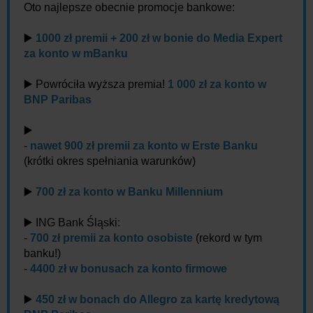
Oto najlepsze obecnie promocje bankowe:
▶️
1000 zł premii + 200 zł w bonie do Media Expert
za konto w mBanku
▶️ Powróciła wyższa premia!
1 000 zł za konto w
BNP Paribas
▶️
-
nawet 900 zł premii za konto w Erste Banku
(krótki okres spełniania warunków)
▶️
700 zł za konto w Banku Millennium
▶️ ING Bank Śląski:
-
700 zł premii za konto osobiste
(rekord w tym
banku!)
-
4400 zł w bonusach za konto firmowe
▶️
450 zł w bonach do Allegro za kartę kredytową