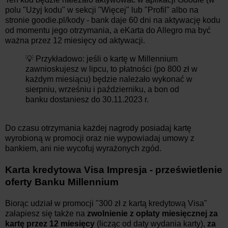
polu "Użyj kodu" w sekcji "Więcej" lub "Profil" albo na
stronie goodie.pl/kody - bank daje 60 dni na aktywację kodu
od momentu jego otrzymania, a eKarta do Allegro ma być
ważna przez 12 miesięcy od aktywacji.
💡 Przykładowo: jeśli o kartę w Millennium
zawnioskujesz w lipcu, to płatności (po 800 zł w
każdym miesiącu) będzie należało wykonać w
sierpniu, wrześniu i październiku, a bon od
banku dostaniesz do 30.11.2023 r.
Do czasu otrzymania każdej nagrody posiadaj kartę
wyrobioną w promocji oraz nie wypowiadaj umowy z
bankiem, ani nie wycofuj wyrażonych zgód.
Karta kredytowa Visa Impresja - prześwietlenie
oferty Banku Millennium
Biorąc udział w promocji "300 zł z kartą kredytową Visa"
załapiesz się także na
zwolnienie z opłaty miesięcznej za
kartę przez 12 miesięcy
(licząc od daty wydania karty),
za