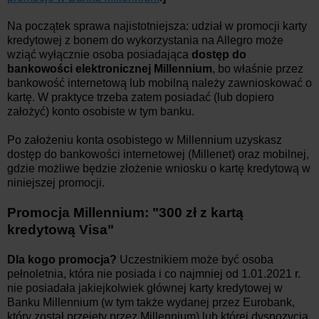
Na początek sprawa najistotniejsza: udział w promocji karty
kredytowej z bonem do wykorzystania na Allegro może
wziąć wyłącznie osoba posiadająca
dostęp do
bankowości elektronicznej Millennium
, bo właśnie przez
bankowość internetową lub mobilną należy zawnioskować o
kartę. W praktyce trzeba zatem posiadać (lub dopiero
założyć) konto osobiste w tym banku.
Po założeniu konta osobistego w Millennium uzyskasz
dostęp do bankowości internetowej (Millenet) oraz mobilnej,
gdzie możliwe będzie złożenie wniosku o kartę kredytową w
niniejszej promocji.
Promocja Millennium: "300 zł z kartą
kredytową Visa"
Dla kogo promocja?
Uczestnikiem może być osoba
pełnoletnia, która nie posiada i co najmniej od 1.01.2021 r.
nie posiadała jakiejkolwiek głównej karty kredytowej w
Banku Millennium (w tym także wydanej przez Eurobank,
który został przejęty przez Millennium) lub której dyspozycja