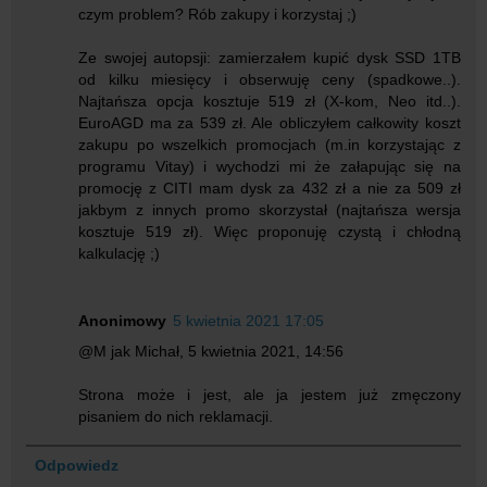
czym problem? Rób zakupy i korzystaj ;)
Ze swojej autopsji: zamierzałem kupić dysk SSD 1TB
od kilku miesięcy i obserwuję ceny (spadkowe..).
Najtańsza opcja kosztuje 519 zł (X-kom, Neo itd..).
EuroAGD ma za 539 zł. Ale obliczyłem całkowity koszt
zakupu po wszelkich promocjach (m.in korzystając z
programu Vitay) i wychodzi mi że załapując się na
promocję z CITI mam dysk za 432 zł a nie za 509 zł
jakbym z innych promo skorzystał (najtańsza wersja
kosztuje 519 zł). Więc proponuję czystą i chłodną
kalkulację ;)
Anonimowy
5 kwietnia 2021 17:05
@M jak Michał, 5 kwietnia 2021, 14:56
Strona może i jest, ale ja jestem już zmęczony
pisaniem do nich reklamacji.
Odpowiedz