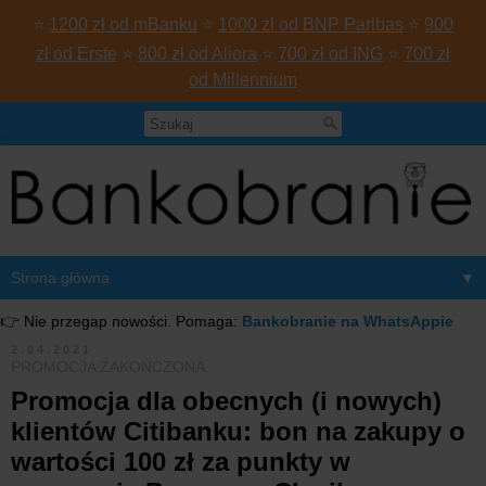
⭐
1200 zł od mBanku
⭐
1000 zł od BNP Paribas
⭐
900
zł od Erste
⭐
800 zł od Aliora
⭐
700 zł od ING
⭐
700 zł
od Millennium
▼
👉 Nie przegap nowości. Pomaga:
Bankobranie na WhatsAppie
2.04.2021
PROMOCJA ZAKOŃCZONA
Promocja dla obecnych (i nowych)
klientów Citibanku: bon na zakupy o
wartości 100 zł za punkty w