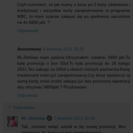
Czyli rozumiem, że jak mamy z żona po 2 karty (debetowa i
kredytowa) i wszystkie karty zarejestrowane w programie
MBC, to mam szanse załapać się po spełnieniu warunków
na 4x 6800 pkt. ?
Odpowiedz
Anonimowy
6 kwietnia 2021 23:31
Mr.Złotówa mam pytanie.Otrzymałem ostatnio 3400 pkt.To
była promocja o bon 50zł.To była promocja do 28 lutego
2021.Tez zakupy za 100zł u dwóch różnych partnerów.Kartę
mastercard mam już zarejestrowaną.Czy teraz wystarczy tą
samą kartą znów zrobić zakupy już bez ponownej rejestracji
aby otrzymać 6800pkt ? Pozdrawiam
Odpowiedz
Odpowiedzi
Mr. Złotówa
7 kwietnia 2021 22:45
Tak, możesz wziąć udział w tej nowej promocji. Bez
rejestracji, bo karta już jest zarejestrowana.