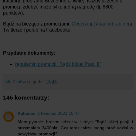
katalogu programu Bezcenne Chwile). Każdy uczestnik
promocji zdobyć może tylko jedną nagrodę (tj. 6800
punktów).
Bądź na bieżąco z promocjami.
Obserwuj @bankobranie
na
Twitterze i polub na Facebooku:
Przydatne dokumenty:
regulamin promocji "Bądź bliżej Pasji II"
Mr. Złotówa
o godz.:
15:43
145 komentarzy:
Kalaman
2 kwietnia 2021 15:47
Mam pytanie: brałem udział w I edycji "Bądź bliżej pasji" i
otrzymałem 3400pkt. Czy teraz także mogę brać udział w
powyższej promocji?