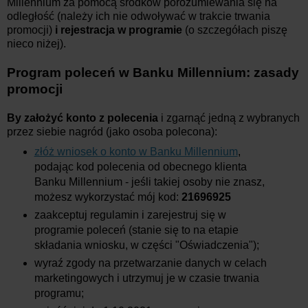
Millennium za pomocą środków porozumiewania się na
odległość (należy ich nie odwoływać w trakcie trwania
promocji)
i rejestracja w programie
(o szczegółach piszę
nieco niżej).
Program poleceń w Banku Millennium: zasady
promocji
By założyć konto z polecenia
i zgarnąć jedną z wybranych
przez siebie nagród (jako osoba polecona):
złóż wniosek o konto w Banku Millennium
,
podając kod polecenia od obecnego klienta
Banku Millennium - jeśli takiej osoby nie znasz,
możesz wykorzystać mój kod:
21696925
zaakceptuj regulamin i zarejestruj się w
programie poleceń (stanie się to na etapie
składania wniosku, w części "Oświadczenia");
wyraź zgody na przetwarzanie danych w celach
marketingowych i utrzymuj je w czasie trwania
programu;