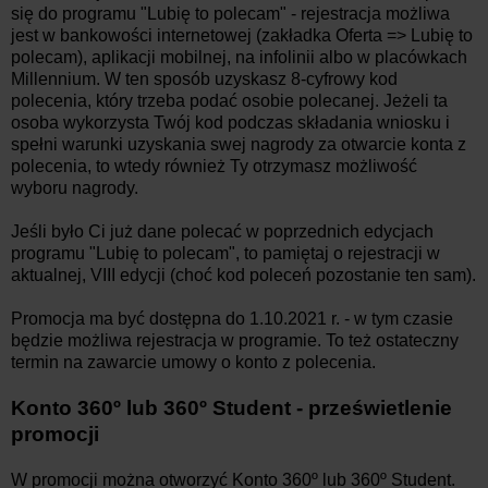
się do programu "Lubię to polecam" - rejestracja możliwa
jest w bankowości internetowej (zakładka Oferta => Lubię to
polecam), aplikacji mobilnej, na infolinii albo w placówkach
Millennium. W ten sposób uzyskasz 8-cyfrowy kod
polecenia, który trzeba podać osobie polecanej. Jeżeli ta
osoba wykorzysta Twój kod podczas składania wniosku i
spełni warunki uzyskania swej nagrody za otwarcie konta z
polecenia, to wtedy również Ty otrzymasz możliwość
wyboru nagrody.
Jeśli było Ci już dane polecać w poprzednich edycjach
programu "Lubię to polecam", to pamiętaj o rejestracji w
aktualnej, VIII edycji (choć kod poleceń pozostanie ten sam).
Promocja ma być dostępna do 1.10.2021 r.
- w tym czasie
będzie możliwa rejestracja w programie. To też ostateczny
termin na zawarcie umowy o konto z polecenia.
Konto 360º lub 360º Student - prześwietlenie
promocji
W promocji można otworzyć Konto 360º lub 360º Student.