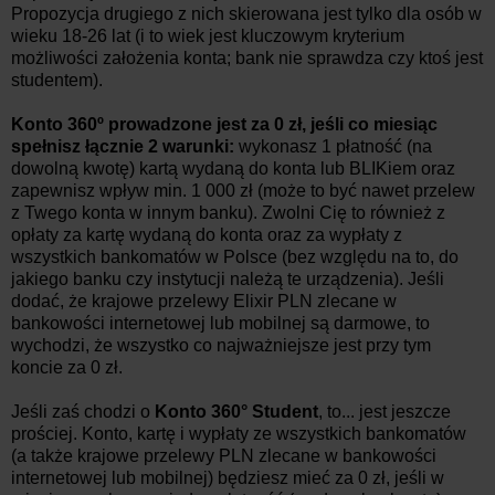
Propozycja drugiego z nich skierowana jest tylko dla osób w
wieku 18-26 lat (i to wiek jest kluczowym kryterium
możliwości założenia konta; bank nie sprawdza czy ktoś jest
studentem).
Konto 360º
prowadzone jest za 0 zł, jeśli co miesiąc
spełnisz łącznie 2 warunki:
wykonasz 1 płatność (na
dowolną kwotę) kartą wydaną do konta lub BLIKiem oraz
zapewnisz wpływ min. 1 000 zł (może to być nawet przelew
z Twego konta w innym banku). Zwolni Cię to również z
opłaty za kartę wydaną do konta oraz za wypłaty z
wszystkich bankomatów w Polsce (bez względu na to, do
jakiego banku czy instytucji należą te urządzenia). Jeśli
dodać, że krajowe przelewy Elixir PLN zlecane w
bankowości internetowej lub mobilnej są darmowe, to
wychodzi, że wszystko co najważniejsze jest przy tym
koncie za 0 zł.
Jeśli zaś chodzi o
Konto 360° Student
, to... jest jeszcze
prościej. Konto, kartę i wypłaty ze wszystkich bankomatów
(a także krajowe przelewy PLN zlecane w bankowości
internetowej lub mobilnej) będziesz mieć za 0 zł, jeśli w