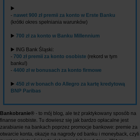
▶️
-
nawet 900 zł premii za konto w Erste Banku
(krótki okres spełniania warunków)
▶️
700 zł za konto w Banku Millennium
▶️ ING Bank Śląski:
-
700 zł premii za konto osobiste
(rekord w tym
banku!)
-
4400 zł w bonusach za konto firmowe
▶️
450 zł w bonach do Allegro za kartę kredytową
BNP Paribas
Bankobranie®
- to mój blog, ale też praktykowany sposób na
finanse osobiste. Tu dowiesz się jak bardzo opłacalne jest
zarabianie na bankach poprzez promocje bankowe: premie za
otwarcie konta, okazje na nagrody od banku i moneyback, czyli