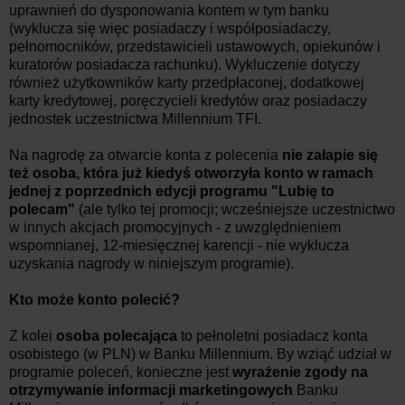
uprawnień do dysponowania kontem w tym banku
(wyklucza się więc posiadaczy i współposiadaczy,
pełnomocników, przedstawicieli ustawowych, opiekunów i
kuratorów posiadacza rachunku). Wykluczenie dotyczy
również użytkowników karty przedpłaconej, dodatkowej
karty kredytowej, poręczycieli kredytów oraz posiadaczy
jednostek uczestnictwa Millennium TFI.
Na nagrodę za otwarcie konta z polecenia
nie
załapie się
też osoba, która już kiedyś otworzyła konto w ramach
jednej z poprzednich edycji programu "Lubię to
polecam"
(ale tylko tej promocji; wcześniejsze uczestnictwo
w innych akcjach promocyjnych - z uwzględnieniem
wspomnianej, 12-miesięcznej karencji - nie wyklucza
uzyskania nagrody w niniejszym programie).
Kto może konto polecić?
Z kolei
osoba polecająca
to pełnoletni posiadacz konta
osobistego (w PLN) w Banku Millennium. By wziąć udział w
programie poleceń, konieczne jest
wyrażenie zgody na
otrzymywanie informacji marketingowych
Banku