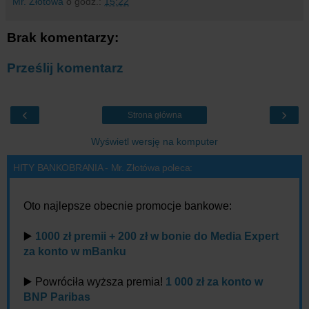
Mr. Złotówa
o godz.:
15:22
Brak komentarzy:
Prześlij komentarz
‹
›
Strona główna
Wyświetl wersję na komputer
HITY BANKOBRANIA - Mr. Złotówa poleca:
Oto najlepsze obecnie promocje bankowe:
▶️
1000 zł premii + 200 zł w bonie do Media Expert
za konto w mBanku
▶️ Powróciła wyższa premia!
1 000 zł za konto w
BNP Paribas