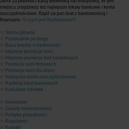
zwrot za płatności kartą debetową lub kredytową. W tym
miejscu znajdziesz też najlepsze lokaty bankowe i konta
oszczędnościowe. Bądź za pan brat z bankowością i
finansami.
O czym jest Bankobranie?
☞
Strona główna
☞
Przewodnik po blogu
☞
Baza wiedzy o bankowości
☞
Aktywne promocje kont
☞
Aktywne promocje kart kredytowych
☞
Promocje kont firmowych
☞
Promocje kont dla dzieci
☞
Najlepsze konta oszczędnościowe
☞
Ranking lokat bankowych
☞
Kalkulator odsetek
☞
Newsletter
☞
Zasady komentowania
☞
Polityka prywatności
☞
Regulamin
☞
Kontakt