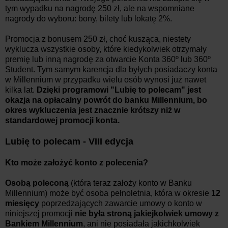
tym wypadku na nagrodę 250 zł, ale na wspomniane
nagrody do wyboru: bony, bilety lub lokatę 2%.
Promocja z bonusem 250 zł, choć kusząca, niestety
wyklucza wszystkie osoby, które kiedykolwiek otrzymały
premię lub inną nagrodę za otwarcie Konta 360º lub 360º
Student. Tym samym karencja dla byłych posiadaczy konta
w Millennium w przypadku wielu osób wynosi już nawet
kilka lat.
Dzięki programowi "Lubię to polecam" jest
okazja na opłacalny powrót do banku Millennium, bo
okres wykluczenia jest znacznie krótszy niż w
standardowej promocji konta.
Lubię to polecam - VIII edycja
Kto może założyć konto z polecenia?
Osobą poleconą
(która teraz założy konto w Banku
Millennium) może być osoba pełnoletnia, która w okresie
12
miesięcy
poprzedzających zawarcie umowy o konto w
niniejszej promocji
nie była stroną jakiejkolwiek umowy z
Bankiem Millennium
, ani nie posiadała jakichkolwiek