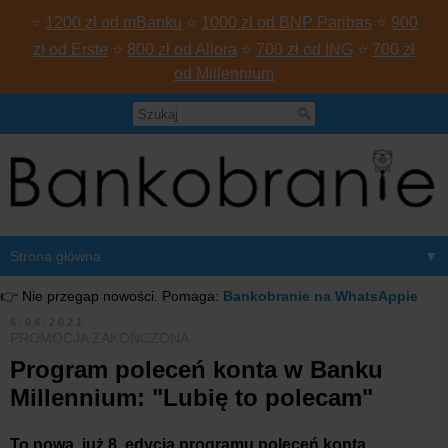
⭐
1200 zł od mBanku
⭐
1000 zł od BNP Paribas
⭐
900
zł od Erste
⭐
800 zł od Aliora
⭐
700 zł od ING
⭐
700 zł
od Millennium
▼
👉 Nie przegap nowości. Pomaga:
Bankobranie na WhatsAppie
6.04.2021
PROMOCJA ZAKOŃCZONA
Program poleceń konta w Banku
Millennium: "Lubię to polecam"
To nowa, już 8. edycja programu poleceń konta