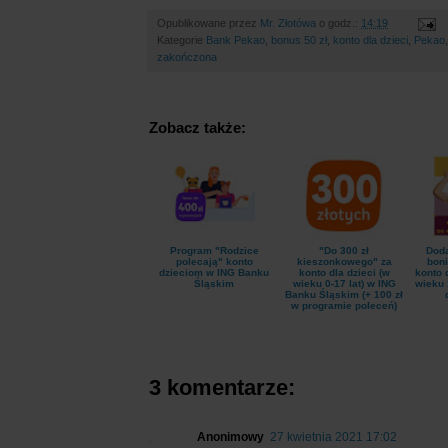
Opublikowane przez
Mr. Złotówa
o godz.:
14:19
Kategorie
Bank Pekao
,
bonus 50 zł
,
konto dla dzieci
,
Pekao
zakończona
Zobacz także:
Program "Rodzice
"Do 300 zł
Doda
polecają" konto
kieszonkowego" za
boni
dzieciom w ING Banku
konto dla dzieci (w
konto 
Śląskim
wieku 0-17 lat) w ING
wieku 
Banku Śląskim (+ 100 zł
w programie poleceń)
3 komentarze:
Anonimowy
27 kwietnia 2021 17:02