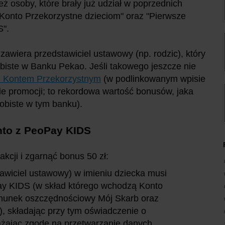
ż osoby, które brały już udział w poprzednich
 Konto Przekorzystne dzieciom" oraz "Pierwsze
S".
awiera przedstawiciel ustawowy (np. rodzic), który
biste w Banku Pekao. Jeśli takowego jeszcze nie
 z Kontem Przekorzystnym
(w podlinkowanym wpisie
ie promocji; to rekordowa wartość bonusów, jaka
obiste w tym banku).
nto z PeoPay KIDS
akcji i zgarnąć bonus 50 zł:
tawiciel ustawowy) w imieniu dziecka musi
y KIDS (w skład którego wchodzą Konto
chunek oszczędnościowy Mój Skarb oraz
, składając przy tym oświadczenie o
rażając zgodę na przetwarzanie danych