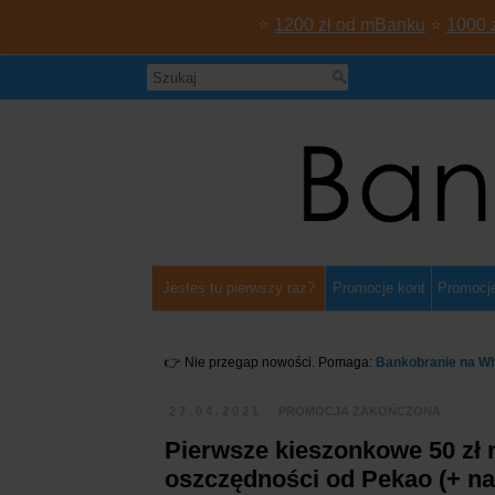
⭐
1200 zł od mBanku
⭐
1000 
Jesteś tu pierwszy raz?
Promocje kont
Promocje
👉 Nie przegap nowości. Pomaga:
Bankobranie na W
27.04.2021
PROMOCJA ZAKOŃCZONA
Pierwsze kieszonkowe 50 zł 
oszczędności od Pekao (+ naw