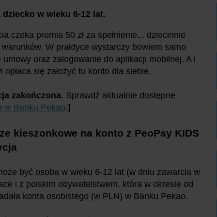
 dziecko w wieku 6-12 lat.
ia czeka premia 50 zł za spełnienie... dziecinnie
h warunków. W praktyce wystarczy bowiem samo
 umowy oraz zalogowanie do aplikacji mobilnej. A i
i opłaca się założyć tu konto dla siebie.
ja zakończona.
Sprawdź aktualnie dostępne
e w Banku Pekao
.
]
ze kieszonkowe na konto z PeoPay KIDS
dycja
oże być osoba w wieku 6-12 lat (w dniu zawarcia w
sce i z polskim obywatelstwem, która w okresie od
siadała konta osobistego (w PLN) w Banku Pekao.