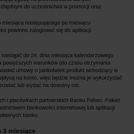
iezbędnym do uczestnictwa w promocji oraz
go miesiąca następującego po miesiącu
cko powinno zalogować się do aplikacji
a nastąpić do 24. dnia miesiąca kalendarzowego
ia powyższych warunków (do czasu otrzymania
owiadać umowy o jakikolwiek produkt wchodzący w
wpłyną na konto, więc będzie można je wykorzystać
przelać lub wydać na dowolny cel.
ch i placówkach partnerskich Banku Pekao. Pakiet
nictwem bankowości internetowej lub aplikacji
własnych banku.
 3 miesiące