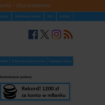
 od ING
⭐
700 zł od Millennium
zędzia
Współpraca i media
FAQ
Kontakt
dsetek
Konta oszczędnościowe
Najlepsze lokaty
Bankobranie poleca: