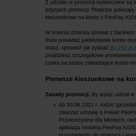
Z udziału w promocji wykluczone są te
edycjach promocji "Rodzice polecają
kieszonkowe na konto z PeoPay KID
W imieniu dziecka umowę z bankiem z
musi posiadać jakiekolwiek konto oso
masz, sprawdź jak zyskać
do 150 zł
znajdziesz szczegółowe prześwietlen
czeka na osoby zakładające konto os
Pierwsze kieszonkowe na ko
Zasady promocji.
By wziąć udział w 
do 30.06.2021 r. rodzic (przeds
zawrzeć umowę o Pakiet PeoPa
Przekorzystne dla Młodych, ra
aplikacja mobilna PeoPay KIDS)
przystąpieniu do promocji i wy