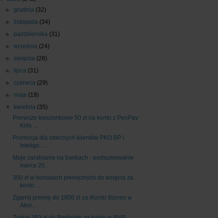
►
grudnia
(32)
►
listopada
(34)
►
października
(31)
►
września
(24)
►
sierpnia
(28)
►
lipca
(31)
►
czerwca
(29)
►
maja
(19)
▼
kwietnia
(35)
Pierwsze kieszonkowe 50 zł na konto z PeoPay
Kids ...
Promocja dla obecnych klientów PKO BP i
Inteligo: ...
Moje zarabianie na bankach - podsumowanie
marca 20...
300 zł w bonusach pieniężnych do wzięcia za
konto ...
Zgarnij premię do 1800 zł za iKonto Biznes w
Alior...
Zyskaj 350 zł do Biedronki za konto w BNP