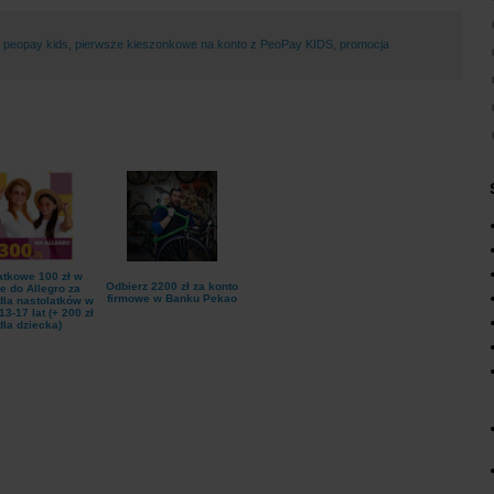
,
peopay kids
,
pierwsze kieszonkowe na konto z PeoPay KIDS
,
promocja
tkowe 100 zł w
Odbierz 2200 zł za konto
e do Allegro za
firmowe w Banku Pekao
dla nastolatków w
13-17 lat (+ 200 zł
dla dziecka)