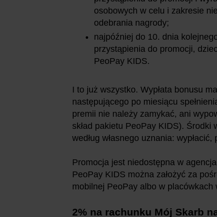
osobowych w celu i zakresie n
odebrania nagrody;
najpóźniej do 10. dnia kolejne
przystąpienia do promocji, dzie
PeoPay KIDS.
I to już wszystko. Wypłata bonusu m
następującego po miesiącu spełnien
premii nie należy zamykać, ani wyp
skład pakietu PeoPay KIDS). Środki 
według własnego uznania: wypłacić, 
Promocja jest niedostępna w agencja
PeoPay KIDS można założyć za pośred
mobilnej PeoPay albo w placówkach 
2% na rachunku Mój Skarb na