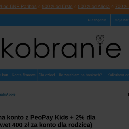
zł od BNP Paribas
⭐
900 zł od Erste
⭐
800 zł od Aliora
⭐
700 zł
Niezbędnik
Moje nar
 kart
Konta firmowe
Dla dzieci
Ile zarabiam na bankach?
Kalkulator o
hatsAppie
na konto z PeoPay Kids + 2% dla
et 400 zł za konto dla rodzica)