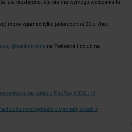
onta jest niezbędne, ale nie ma wymogu wpłacania tu
cko) może zgarnąć tylko jeden bonus 50 zł (bez
rwuj @bankobranie
na Twitterze i polub na
ieszonkowe na konto z PeoPay KIDS - III
 rachunku oszczędnościowym Mój Skarb z