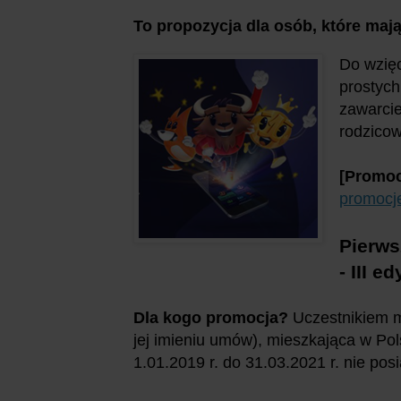
To propozycja dla osób, które mają
Do wzięc
prostyc
zawarcie
rodzicow
[Promoc
promocj
Pierws
- III e
Dla kogo promocja?
Uczestnikiem m
jej imieniu umów), mieszkająca w Pol
1.01.2019 r. do 31.03.2021 r. nie po