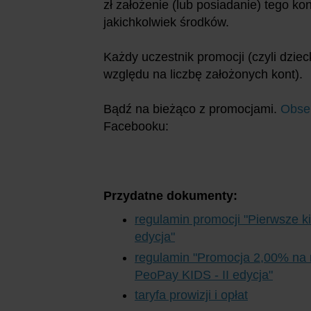
zł założenie (lub posiadanie) tego k
jakichkolwiek środków.
Każdy uczestnik promocji (czyli dzie
względu na liczbę założonych kont).
Bądź na bieżąco z promocjami.
Obse
Facebooku:
Przydatne dokumenty:
regulamin promocji "Pierwsze k
edycja"
regulamin "Promocja 2,00% na
PeoPay KIDS - II edycja"
taryfa prowizji i opłat