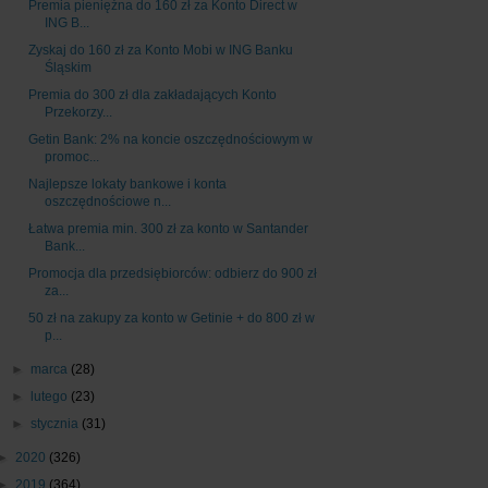
Premia pieniężna do 160 zł za Konto Direct w
ING B...
Zyskaj do 160 zł za Konto Mobi w ING Banku
Śląskim
Premia do 300 zł dla zakładających Konto
Przekorzy...
Getin Bank: 2% na koncie oszczędnościowym w
promoc...
Najlepsze lokaty bankowe i konta
oszczędnościowe n...
Łatwa premia min. 300 zł za konto w Santander
Bank...
Promocja dla przedsiębiorców: odbierz do 900 zł
za...
50 zł na zakupy za konto w Getinie + do 800 zł w
p...
►
marca
(28)
►
lutego
(23)
►
stycznia
(31)
►
2020
(326)
►
2019
(364)