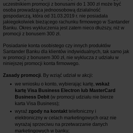
uczestnikiem promocji z bonusami do 1 300 zł może być
osoba prowadząca jednoosobową działalność
gospodarczą, która od 31.03.2019 r. nie posiadała
jakiegokolwiek bieżącego rachunku firmowego w Santander
Banku. Okres wykluczenia jest zatem nieco dłuższy, niż w
promocji z bonusem 300 zł.
Posiadanie konta osobistego czy innych produktów
Santander Banku dla klientów indywidualnych, tak samo jak
w promocji z bonusem 300 zł, nie wyklucza z udziału w
niniejszej promocji konta firmowego.
Zasady promocji
. By wziąć udział w akcji:
we wniosku o konto, wybierając kartę,
wskaż
kartę Visa Business Electron lub MasterCard
Business Debit
(w promocji udziału nie bierze
karta Visa Business);
wyraź
zgody na kontakt
telefoniczny i
elektroniczny w celach marketingowych oraz nie
wyrażaj sprzeciwu na przetwarzanie danych
marketingowych w banku;