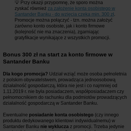
💡 Przy okazji przypomnę, że sporo można
zyskać również
za założenie konta osobistego w
Santander Banku - do wzięcia czeka min. 300 zł
.
Promocje można połączyć - tzn. można założyć
zarówno konto osobiste, jak i konto firmowe
(kolejność nie ma znaczenia), zgarniając
gratyfikacje wynikające z wszystkich promocji.
Bonus 300 zł na start za konto firmowe w
Santander Banku
Dla kogo promocja?
Udział wziąć może osoba pełnoletnia
z polskim obywatelstwem, prowadząca jednoosobową
działalność gospodarczą, która nie jest i co najmniej od
1.11.2019 r. nie była posiadaczem, współposiadaczem czy
pełnomocnikiem do rachunku dla podmiotów prowadzących
działalność gospodarczą w Santander Banku.
Ewentualne
posiadanie konta osobistego
(czy innego
produktu dedykowanego klientowi indywidualnemu) w
Santander Banku
nie wyklucza
z promocji. Trzeba jedynie