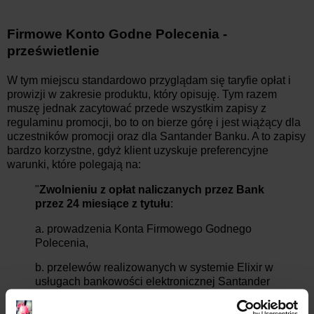
Firmowe Konto Godne Polecenia -
prześwietlenie
W tym miejscu standardowo przyglądam się taryfie opłat i
prowizji w zakresie produktu, który opisuję. Tym razem
muszę jednak zacytować przede wszystkim zapisy z
regulaminu promocji, bo to on bierze górę i jest wiążący dla
uczestników promocji oraz dla Santander Banku. A to zapisy
bardzo korzystne, gdyż klient uzyskuje preferencyjne
warunki, które polegają na:
"
Zwolnieniu z opłat naliczanych przez Bank
przez 24 miesiące z tytułu
:
a. prowadzenia Konta Firmowego Godnego
Polecenia,
b. przelewów realizowanych w systemie Elixir w
usługach bankowości elektronicznej Santander
Mini Firma,