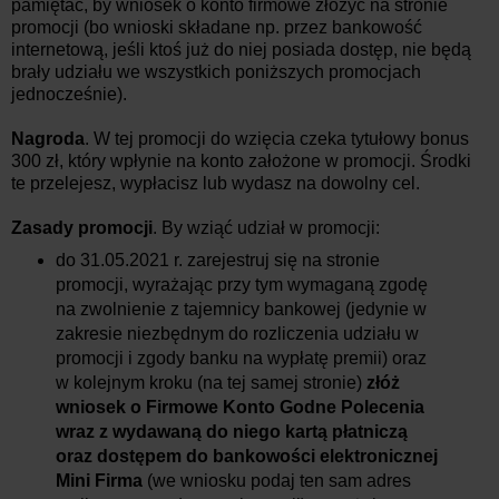
pamiętać, by wniosek o konto firmowe złożyć na stronie
promocji (bo wnioski składane np. przez bankowość
internetową, jeśli ktoś już do niej posiada dostęp, nie będą
brały udziału we wszystkich poniższych promocjach
jednocześnie).
Nagroda
. W tej promocji do wzięcia czeka tytułowy bonus
300 zł, który wpłynie na konto założone w promocji. Środki
te przelejesz, wypłacisz lub wydasz na dowolny cel.
Zasady promocji
. By wziąć udział w promocji:
do 31.05.2021 r. zarejestruj się na stronie
promocji, wyrażając przy tym wymaganą zgodę
na zwolnienie z tajemnicy bankowej (jedynie w
zakresie niezbędnym do rozliczenia udziału w
promocji i zgody banku na wypłatę premii) oraz
w kolejnym kroku (na tej samej stronie)
złóż
wniosek o Firmowe Konto Godne Polecenia
wraz z wydawaną do niego kartą płatniczą
oraz dostępem do bankowości elektronicznej
Mini Firma
(we wniosku podaj ten sam adres