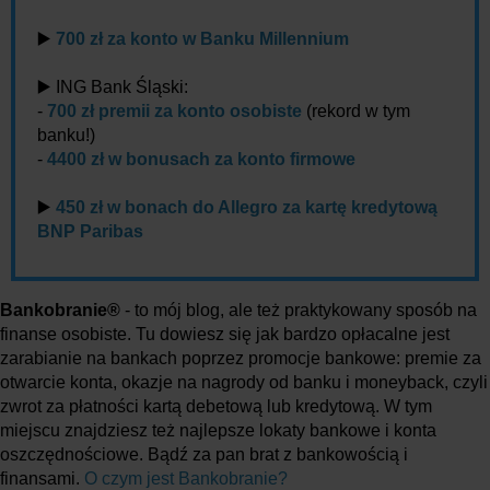
▶️
700 zł za konto w Banku Millennium
▶️ ING Bank Śląski:
-
700 zł premii za konto osobiste
(rekord w tym
banku!)
-
4400 zł w bonusach za konto firmowe
▶️
450 zł w bonach do Allegro za kartę kredytową
BNP Paribas
Bankobranie®
- to mój blog, ale też praktykowany sposób na
finanse osobiste. Tu dowiesz się jak bardzo opłacalne jest
zarabianie na bankach poprzez promocje bankowe: premie za
otwarcie konta, okazje na nagrody od banku i moneyback, czyli
zwrot za płatności kartą debetową lub kredytową. W tym
miejscu znajdziesz też najlepsze lokaty bankowe i konta
oszczędnościowe. Bądź za pan brat z bankowością i
finansami.
O czym jest Bankobranie?