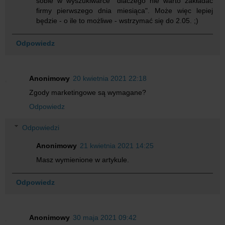
sobie w wyszukiwarce "dlaczego nie warto zakładać
firmy pierwszego dnia miesiąca". Może więc lepiej
będzie - o ile to możliwe - wstrzymać się do 2.05. ;)
Odpowiedz
Anonimowy
20 kwietnia 2021 22:18
Zgody marketingowe są wymagane?
Odpowiedz
Odpowiedzi
Anonimowy
21 kwietnia 2021 14:25
Masz wymienione w artykule.
Odpowiedz
Anonimowy
30 maja 2021 09:42