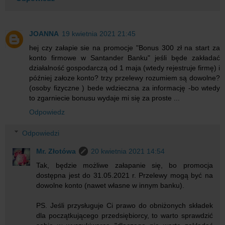
JOANNA
19 kwietnia 2021 21:45
hej czy załapie sie na promocje "Bonus 300 zł na start za
konto firmowe w Santander Banku" jeśli będe zakładać
działalność gospodarczą od 1 maja (wtedy rejestruje firmę) i
później załoze konto? trzy przelewy rozumiem są dowolne?
(osoby fizyczne ) bede wdzieczna za informację -bo wtedy
to zgarniecie bonusu wydaje mi się za proste ...
Odpowiedz
Odpowiedzi
Mr. Złotówa
20 kwietnia 2021 14:54
Tak, będzie możliwe załapanie się, bo promocja
dostępna jest do 31.05.2021 r. Przelewy mogą być na
dowolne konto (nawet własne w innym banku).
PS. Jeśli przysługuje Ci prawo do obniżonych składek
dla początkującego przedsiębiorcy, to warto sprawdzić