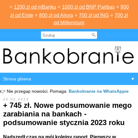
⭐
1200 zł od mBanku
⭐
1000 zł od BNP Paribas
⭐
900
zł od Erste
⭐
800 zł od Aliora
⭐
700 zł od ING
⭐
700 zł
od Millennium
▼
👉 Nie przegap nowości. Pomaga:
Bankobranie na WhatsAppie
26.02.2023
+ 745 zł. Nowe podsumowanie mego
zarabiania na bankach -
podsumowanie stycznia 2023 roku
Nadszedł czas na mój kolejny raport. Pierwszy w