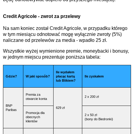
Credit Agricole - zwrot za przelewy
Na sam koniec został Credit Agricole, w przypadku którego
w tym miesiącu odnotować mogę wyłącznie zwroty (5%)
naliczane od przelewów za media - wpadło 25 zł.
Wszystkie wyżej wymienione premie, moneybacki i bonusy,
w jednym miejscu prezentuje poniższa tabela:
Ile wydałem
Gdzie?
W jaki sposób?
płacąc kartą
Ile zyskałem
lub Blikiem?
Premia za
2 x 200 zł
otwarcie konta
BNP
629 zł
Paribas
Promocja dla
2 x 50 zł
obecnych
(bony do Biedronki)
klientów