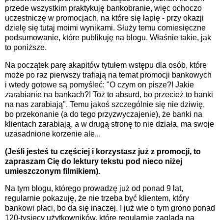
przede wszystkim praktykuję bankobranie, więc ochoczo
uczestniczę w promocjach, na które się łapię - przy okazji
dzielę się tutaj moimi wynikami. Służy temu comiesięczne
podsumowanie, które publikuję na blogu. Właśnie takie, jak
to poniższe.
Na początek parę akapitów tytułem wstępu dla osób, które
może po raz pierwszy trafiają na temat promocji bankowych
i wtedy gotowe są pomyśleć: "O czym on pisze?! Jakie
zarabianie na bankach?! Toż to absurd, bo przecież to banki
na nas zarabiają". Temu jakoś szczególnie się nie dziwię,
bo przekonanie (a do tego przyzwyczajenie), że banki na
klientach zarabiają, a w drugą stronę to nie działa, ma swoje
uzasadnione korzenie ale...
(Jeśli jesteś tu częściej i korzystasz już z promocji, to
zapraszam Cię do lektury tekstu pod nieco niżej
umieszczonym filmikiem).
Na tym blogu, którego prowadzę już od ponad 9 lat,
regularnie pokazuję, że nie trzeba być klientem, który
bankowi płaci, bo da się inaczej. I już wie o tym grono ponad
120-tysięcy użytkowników, które regularnie zagląda na