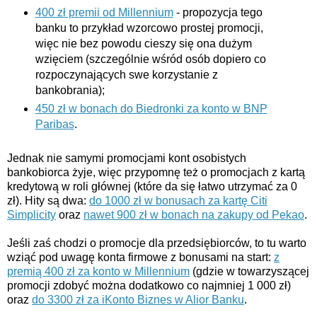
400 zł premii od Millennium
- propozycja tego
banku to przykład wzorcowo prostej promocji,
więc nie bez powodu cieszy się ona dużym
wzięciem (szczególnie wśród osób dopiero co
rozpoczynających swe korzystanie z
bankobrania);
450 zł w bonach do Biedronki za konto w BNP
Paribas
.
Jednak nie samymi promocjami kont osobistych
bankobiorca żyje, więc przypomnę też o promocjach z kartą
kredytową w roli głównej (które da się łatwo utrzymać za 0
zł). Hity są dwa:
do 1000 zł w bonusach za kartę Citi
Simplicity
oraz
nawet 900 zł w bonach na zakupy od Pekao
.
Jeśli zaś chodzi o promocje dla przedsiębiorców, to tu warto
wziąć pod uwagę konta firmowe z bonusami na start:
z
premią 400 zł za konto w Millennium
(gdzie w towarzyszącej
promocji zdobyć można dodatkowo co najmniej 1 000 zł)
oraz
do 3300 zł za iKonto Biznes w Alior Banku
.