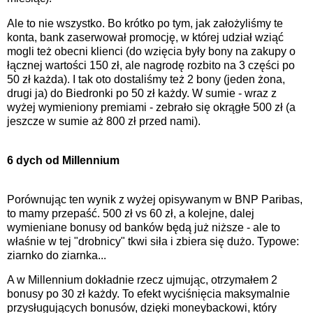
Ale to nie wszystko. Bo krótko po tym, jak założyliśmy te
konta, bank zaserwował promocję, w której udział wziąć
mogli też obecni klienci (do wzięcia były bony na zakupy o
łącznej wartości 150 zł, ale nagrodę rozbito na 3 części po
50 zł każda). I tak oto dostaliśmy też 2 bony (jeden żona,
drugi ja) do Biedronki po 50 zł każdy. W sumie - wraz z
wyżej wymieniony premiami - zebrało się okrągłe 500 zł (a
jeszcze w sumie aż 800 zł przed nami).
6 dych od Millennium
Porównując ten wynik z wyżej opisywanym w BNP Paribas,
to mamy przepaść. 500 zł vs 60 zł, a kolejne, dalej
wymieniane bonusy od banków będą już niższe - ale to
właśnie w tej "drobnicy" tkwi siła i zbiera się dużo. Typowe:
ziarnko do ziarnka...
A w Millennium dokładnie rzecz ujmując, otrzymałem 2
bonusy po 30 zł każdy. To efekt wyciśnięcia maksymalnie
przysługujących bonusów, dzięki moneybackowi, który