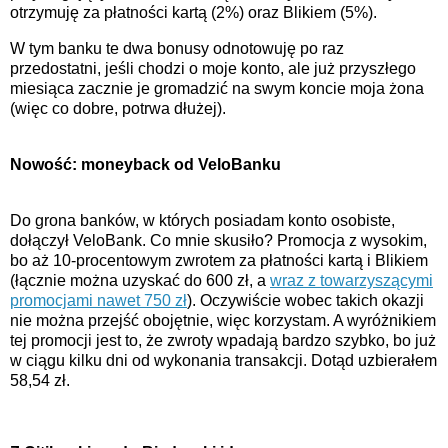
otrzymuję za płatności kartą (2%) oraz Blikiem (5%).
W tym banku te dwa bonusy odnotowuję po raz
przedostatni, jeśli chodzi o moje konto, ale już przyszłego
miesiąca zacznie je gromadzić na swym koncie moja żona
(więc co dobre, potrwa dłużej).
Nowość: moneyback od VeloBanku
Do grona banków, w których posiadam konto osobiste,
dołączył VeloBank. Co mnie skusiło? Promocja z wysokim,
bo aż 10-procentowym zwrotem za płatności kartą i Blikiem
(łącznie można uzyskać do 600 zł, a
wraz z towarzyszącymi
promocjami nawet 750 zł
). Oczywiście wobec takich okazji
nie można przejść obojętnie, więc korzystam. A wyróżnikiem
tej promocji jest to, że zwroty wpadają bardzo szybko, bo już
w ciągu kilku dni od wykonania transakcji. Dotąd uzbierałem
58,54 zł.