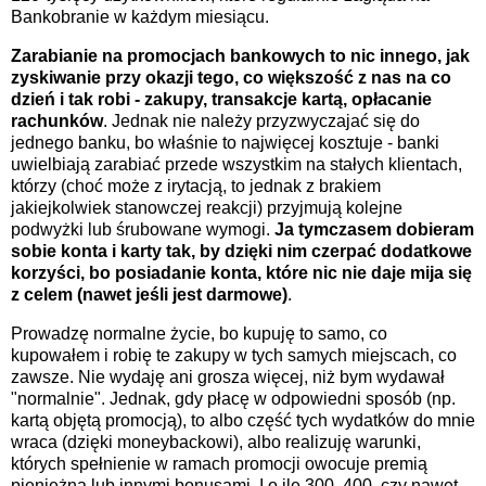
Bankobranie w każdym miesiącu.
Zarabianie na promocjach bankowych to nic innego, jak
zyskiwanie przy okazji tego, co większość z nas na co
dzień i tak robi - zakupy, transakcje kartą, opłacanie
rachunków
. Jednak nie należy przyzwyczajać się do
jednego banku, bo właśnie to najwięcej kosztuje - banki
uwielbiają zarabiać przede wszystkim na stałych klientach,
którzy (choć może z irytacją, to jednak z brakiem
jakiejkolwiek stanowczej reakcji) przyjmują kolejne
podwyżki lub śrubowane wymogi.
Ja tymczasem dobieram
sobie konta i karty tak, by dzięki nim czerpać dodatkowe
korzyści, bo posiadanie konta, które nic nie daje mija się
z celem (nawet jeśli jest darmowe)
.
Prowadzę normalne życie, bo kupuję to samo, co
kupowałem i robię te zakupy w tych samych miejscach, co
zawsze. Nie wydaję ani grosza więcej, niż bym wydawał
"normalnie". Jednak, gdy płacę w odpowiedni sposób (np.
kartą objętą promocją), to albo część tych wydatków do mnie
wraca (dzięki moneybackowi), albo realizuję warunki,
których spełnienie w ramach promocji owocuje premią
pieniężną lub innymi bonusami. I o ile 300, 400, czy nawet