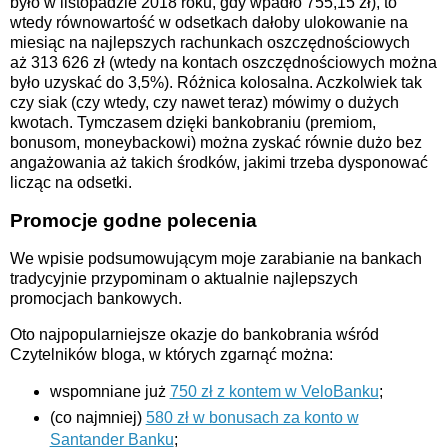
było w listopadzie 2018 roku, gdy wpadło 755,15 zł), to
wtedy równowartość w odsetkach dałoby ulokowanie na
miesiąc na najlepszych rachunkach oszczędnościowych
aż 313 626 zł (wtedy na kontach oszczędnościowych można
było uzyskać do 3,5%). Różnica kolosalna. Aczkolwiek tak
czy siak (czy wtedy, czy nawet teraz) mówimy o dużych
kwotach. Tymczasem dzięki bankobraniu (premiom,
bonusom, moneybackowi) można zyskać równie dużo bez
angażowania aż takich środków, jakimi trzeba dysponować
licząc na odsetki.
Promocje godne polecenia
We wpisie podsumowującym moje zarabianie na bankach
tradycyjnie przypominam o aktualnie najlepszych
promocjach bankowych.
Oto najpopularniejsze okazje do bankobrania wśród
Czytelników bloga, w których zgarnąć można:
wspomniane już
750 zł z kontem w VeloBanku
;
(co najmniej)
580 zł w bonusach za konto w
Santander Banku
;