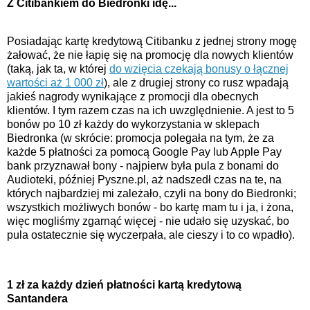
Z Citibankiem do Biedronki idę...
Posiadając kartę kredytową Citibanku z jednej strony mogę
żałować, że nie łapię się na promocję dla nowych klientów
(taką, jak ta, w której
do wzięcia czekają bonusy o łącznej
wartości aż 1 000 zł
), ale z drugiej strony co rusz wpadają
jakieś nagrody wynikające z promocji dla obecnych
klientów. I tym razem czas na ich uwzględnienie. A jest to 5
bonów po 10 zł każdy do wykorzystania w sklepach
Biedronka (w skrócie: promocja polegała na tym, że za
każde 5 płatności za pomocą Google Pay lub Apple Pay
bank przyznawał bony - najpierw była pula z bonami do
Audioteki, później Pyszne.pl, aż nadszedł czas na te, na
których najbardziej mi zależało, czyli na bony do Biedronki;
wszystkich możliwych bonów - bo kartę mam tu i ja, i żona,
więc mogliśmy zgarnąć więcej - nie udało się uzyskać, bo
pula ostatecznie się wyczerpała, ale cieszy i to co wpadło).
1 zł za każdy dzień płatności kartą kredytową
Santandera