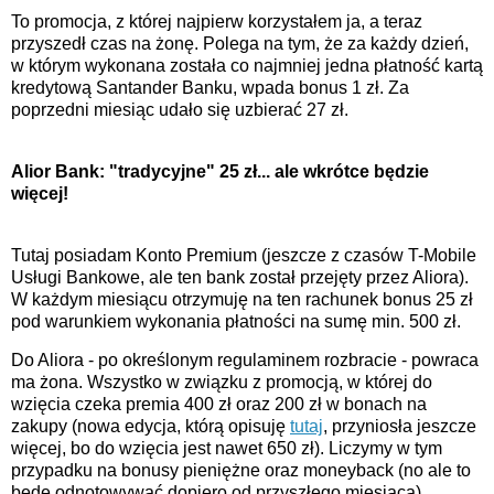
To promocja, z której najpierw korzystałem ja, a teraz
przyszedł czas na żonę. Polega na tym, że za każdy dzień,
w którym wykonana została co najmniej jedna płatność kartą
kredytową Santander Banku, wpada bonus 1 zł. Za
poprzedni miesiąc udało się uzbierać 27 zł.
Alior Bank: "tradycyjne" 25 zł... ale wkrótce będzie
więcej!
Tutaj posiadam Konto Premium (jeszcze z czasów T-Mobile
Usługi Bankowe, ale ten bank został przejęty przez Aliora).
W każdym miesiącu otrzymuję na ten rachunek bonus 25 zł
pod warunkiem wykonania płatności na sumę min. 500 zł.
Do Aliora - po określonym regulaminem rozbracie - powraca
ma żona. Wszystko w związku z promocją, w której do
wzięcia czeka premia 400 zł oraz 200 zł w bonach na
zakupy (nowa edycja, którą opisuję
tutaj
, przyniosła jeszcze
więcej, bo do wzięcia jest nawet 650 zł). Liczymy w tym
przypadku na bonusy pieniężne oraz moneyback (no ale to
będę odnotowywać dopiero od przyszłego miesiąca).