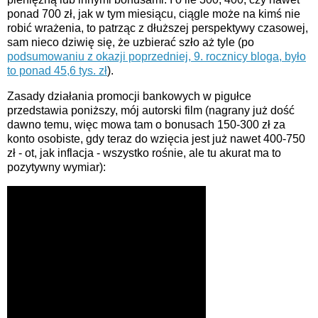
ponad 700 zł, jak w tym miesiącu, ciągle może na kimś nie
robić wrażenia, to patrząc z dłuższej perspektywy czasowej,
sam nieco dziwię się, że uzbierać szło aż tyle (po
podsumowaniu z okazji poprzedniej, 9. rocznicy bloga, było
to ponad 45,6 tys. zł
).
Zasady działania promocji bankowych w pigułce
przedstawia poniższy, mój autorski film (nagrany już dość
dawno temu, więc mowa tam o bonusach 150-300 zł za
konto osobiste, gdy teraz do wzięcia jest już nawet 400-750
zł - ot, jak inflacja - wszystko rośnie, ale tu akurat ma to
pozytywny wymiar):