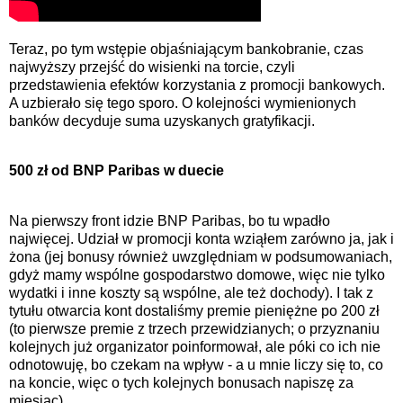
Teraz, po tym wstępie objaśniającym bankobranie, czas
najwyższy przejść do wisienki na torcie, czyli
przedstawienia efektów korzystania z promocji bankowych.
A uzbierało się tego sporo. O kolejności wymienionych
banków decyduje suma uzyskanych gratyfikacji.
500 zł od BNP Paribas w duecie
Na pierwszy front idzie BNP Paribas, bo tu wpadło
najwięcej. Udział w promocji konta wziąłem zarówno ja, jak i
żona (jej bonusy również uwzględniam w podsumowaniach,
gdyż mamy wspólne gospodarstwo domowe, więc nie tylko
wydatki i inne koszty są wspólne, ale też dochody). I tak z
tytułu otwarcia kont dostaliśmy premie pieniężne po 200 zł
(to pierwsze premie z trzech przewidzianych; o przyznaniu
kolejnych już organizator poinformował, ale póki co ich nie
odnotowuję, bo czekam na wpływ - a u mnie liczy się to, co
na koncie, więc o tych kolejnych bonusach napiszę za
miesiąc).