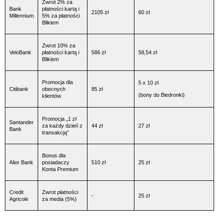
Zwrot 2% za
Bank
płatności kartą i
2105 zł
60 zł
Millennium
5% za płatności
Blikiem
Zwrot 10% za
VeloBank
płatności kartą i
586 zł
58,54 zł
Blikiem
Promocja dla
5 x 10 zł
Citibank
obecnych
85 zł
(bony do Biedronki)
klientów
Promocja „1 zł
Santander
za każdy dzień z
44 zł
27 zł
Bank
transakcją”
Bonus dla
Alior Bank
posiadaczy
510 zł
25 zł
Konta Premium
Credit
Zwrot płatności
-
25 zł
Agricole
za media (5%)