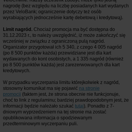
nagrodę (bez względu na liczbę posiadanych kart wydanych
przez VeloBank; ograniczenie dotyczy też osób
wyrabiających jednocześnie kartę debetową i kredytową).
Limit nagród.
Chociaż promocja ma być dostępna do
31.12.2023 r., to należy uwzględnić, iż może zakończyć się
wcześniej w związku z ograniczoną pulą nagród.
Organizator przygotował ich 5 340, z czego 4 005 nagród
(po 8 500 punktów każda) przewidziane jest dla kart
wydawanych do kont osobistych, a 1 335 nagród (również
po 8 500 punktów każda) jest zarezerwowanych dla kart
kredytowych.
W przypadku wyczerpania limitu którejkolwiek z nagród,
stosowny komunikat ma się pojawić
na stronie
promocji
(faktem jest, że strona obecnie nie funkcjonuje,
choć to link z regulaminu; bardziej prawdopodobnym jest, że
informacji będzie należało szukać
tutaj
). Ponadto z 7-
dniowym wyprzedzeniem na tej stronie ma zostać
opublikowana informacja o spodziewanym
przedterminowym wyczerpaniu puli.