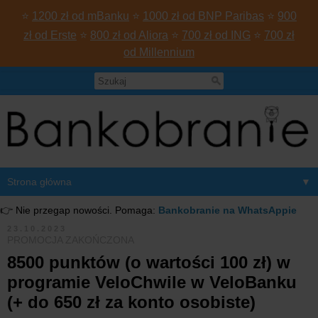
⭐
1200 zł od mBanku
⭐
1000 zł od BNP Paribas
⭐
900
zł od Erste
⭐
800 zł od Aliora
⭐
700 zł od ING
⭐
700 zł
od Millennium
▼
👉 Nie przegap nowości. Pomaga:
Bankobranie na WhatsAppie
23.10.2023
PROMOCJA ZAKOŃCZONA
8500 punktów (o wartości 100 zł) w
programie VeloChwile w VeloBanku
(+ do 650 zł za konto osobiste)