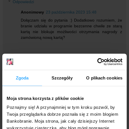
Odpowiedzi
Anonimowy
23 października 2023 15:48
Dołączam się do pytania :) Dodatkowo rozumiem, że
branie udziału w programie bezcenne chwile ze starą
kartą nie blokuje możliwości otrzymania nagrody z
zamówioną nową kartą?
kate
23 października 2023 15:52
U nich chyba mozna miec do 5 kart na raz, ale sprawdz
sobie na ich stronie, chyba a w regulaminie kart
Zgoda
Szczegóły
O plikach cookies
Odpowiedz
Moja strona korzysta z plików cookie
Irzin40
23 października 2023 23:05
Poznajmy się! A przynajmniej w tym kroku pozwól, by
Trzeba zarzeć umowe na konto po 12.10.2023, czy
Twoja przeglądarka dobrze poznała się z moim blogiem
wystarczy mieć już długo konto, a wyrobić wirtualną karte
Bankobranie. Moja strona, jak cały dzisiejszy Internet
tylko po 12.10.2023 ??
wykorzystuje ciasteczka, aby blog mógł poprawnie