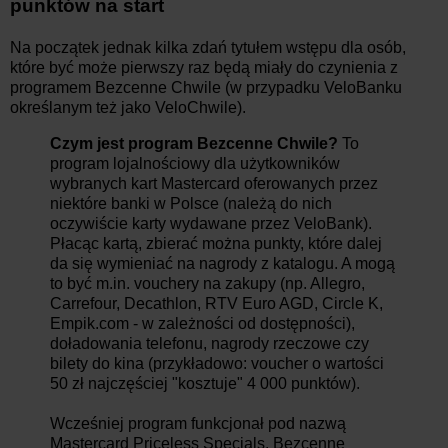
punktów na start
Na początek jednak kilka zdań tytułem wstępu dla osób,
które być może pierwszy raz będą miały do czynienia z
programem Bezcenne Chwile (w przypadku VeloBanku
określanym też jako VeloChwile).
Czym jest program Bezcenne Chwile?
To
program lojalnościowy dla użytkowników
wybranych kart Mastercard oferowanych przez
niektóre banki w Polsce (należą do nich
oczywiście karty wydawane przez VeloBank).
Płacąc kartą, zbierać można punkty, które dalej
da się wymieniać na nagrody z katalogu. A mogą
to być m.in. vouchery na zakupy (np. Allegro,
Carrefour, Decathlon, RTV Euro AGD, Circle K,
Empik.com - w zależności od dostępności),
doładowania telefonu, nagrody rzeczowe czy
bilety do kina (przykładowo: voucher o wartości
50 zł najczęściej "kosztuje" 4 000 punktów).
Wcześniej program funkcjonał pod nazwą
Mastercard Priceless Specials. Bezcenne