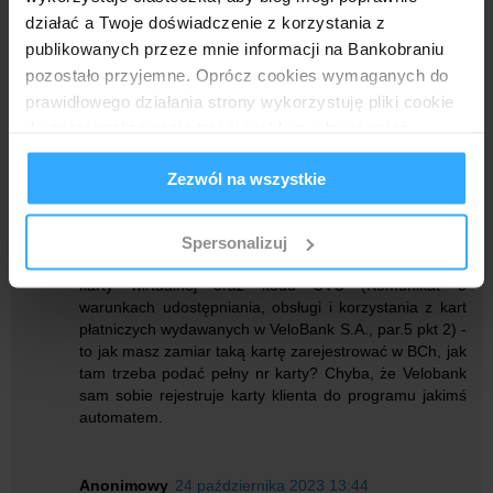
Odpowiedz
działać a Twoje doświadczenie z korzystania z
publikowanych przeze mnie informacji na Bankobraniu
Odpowiedzi
pozostało przyjemne. Oprócz cookies wymaganych do
Anonimowy
24 października 2023 10:23
prawidłowego działania strony wykorzystuję pliki cookie
Pytanie czy karta wirtualna się kwalifikuje? Ja
do spersonalizowania treści i reklam, aby również
zamówiłem kolejną plastikową. Zobaczymy czy coś z
analizować ruch w mojej witrynie. Informacje o tym, jak
tego wyjdzie.
Zezwól na wszystkie
korzystasz z bloga, udostępniam moim partnerom
społecznościowym, reklamowym i analitycznym.
Anonimowy
24 października 2023 10:33
Partnerzy mogą połączyć te informacje z innymi danymi
Spersonalizuj
otrzymanymi od Ciebie lub uzyskanymi podczas
Bank nie udostępnia Użytkownikowi pełnego numeru
karty wirtualnej oraz kodu CVC (Komunikat o
korzystania z ich usług.
warunkach udostępniania, obsługi i korzystania z kart
płatniczych wydawanych w VeloBank S.A., par.5 pkt 2) -
to jak masz zamiar taką kartę zarejestrować w BCh, jak
tam trzeba podać pełny nr karty? Chyba, że Velobank
sam sobie rejestruje karty klienta do programu jakimś
automatem.
Anonimowy
24 października 2023 13:44