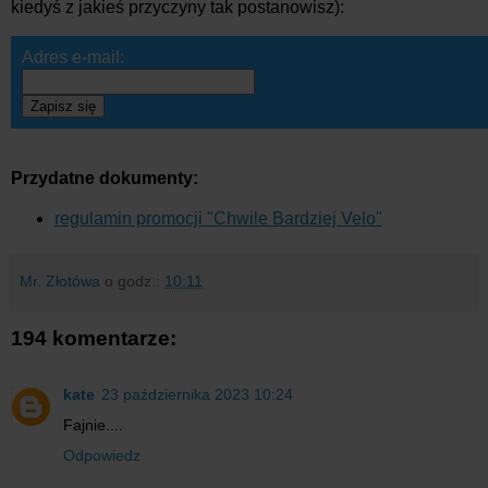
kiedyś z jakieś przyczyny tak postanowisz):
Adres e-mail:
Zapisz się
Przydatne dokumenty:
regulamin promocji "Chwile Bardziej Velo"
Mr. Złotówa
o godz.:
10:11
194 komentarze:
kate
23 października 2023 10:24
Fajnie....
Odpowiedz