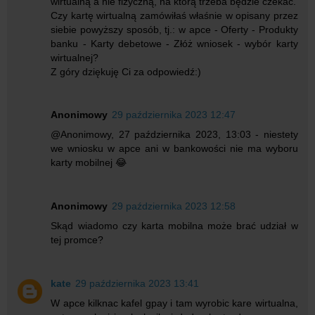
wirtualną a nie fizyczną, na którą trzeba będzie czekać.
Czy kartę wirtualną zamówiłaś właśnie w opisany przez
siebie powyższy sposób, tj.: w apce - Oferty - Produkty
banku - Karty debetowe - Złóż wniosek - wybór karty
wirtualnej?
Z góry dziękuję Ci za odpowiedź:)
Anonimowy
29 października 2023 12:47
@Anonimowy, 27 października 2023, 13:03 - niestety
we wniosku w apce ani w bankowości nie ma wyboru
karty mobilnej 😂
Anonimowy
29 października 2023 12:58
Skąd wiadomo czy karta mobilna może brać udział w
tej promce?
kate
29 października 2023 13:41
W apce kilknac kafel gpay i tam wyrobic kare wirtualna,