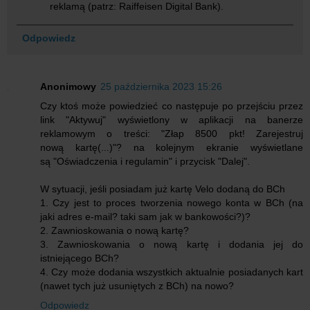
reklamą (patrz: Raiffeisen Digital Bank).
Odpowiedz
Anonimowy
25 października 2023 15:26
Czy ktoś może powiedzieć co następuje po przejściu przez
link "Aktywuj" wyświetlony w aplikacji na banerze
reklamowym o treści: "Złap 8500 pkt! Zarejestruj
nową kartę(...)"? na kolejnym ekranie wyświetlane
są "Oświadczenia i regulamin" i przycisk "Dalej".
W sytuacji, jeśli posiadam już kartę Velo dodaną do BCh
1. Czy jest to proces tworzenia nowego konta w BCh (na
jaki adres e-mail? taki sam jak w bankowości?)?
2. Zawnioskowania o nową kartę?
3. Zawnioskowania o nową kartę i dodania jej do
istniejącego BCh?
4. Czy może dodania wszystkich aktualnie posiadanych kart
(nawet tych już usuniętych z BCh) na nowo?
Odpowiedz