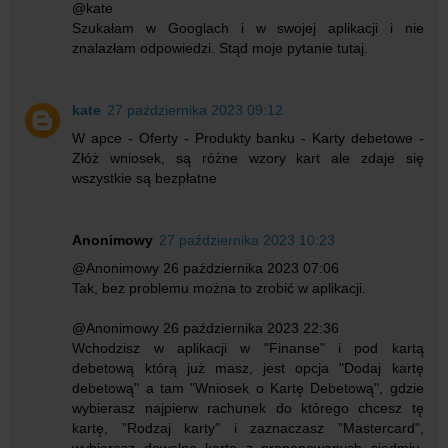
@kate
Szukałam w Googlach i w swojej aplikacji i nie
znalazłam odpowiedzi. Stąd moje pytanie tutaj.
kate
27 października 2023 09:12
W apce - Oferty - Produkty banku - Karty debetowe -
Złóż wniosek, są różne wzory kart ale zdaje się
wszystkie są bezpłatne
Anonimowy
27 października 2023 10:23
@Anonimowy 26 października 2023 07:06
Tak, bez problemu można to zrobić w aplikacji.
@Anonimowy 26 października 2023 22:36
Wchodzisz w aplikacji w "Finanse" i pod kartą
debetową którą już masz, jest opcja "Dodaj kartę
debetową" a tam "Wniosek o Kartę Debetową", gdzie
wybierasz najpierw rachunek do którego chcesz tę
kartę, "Rodzaj karty" i zaznaczasz "Mastercard",
wybierasz dowolną kartę z proponowanych siedmiu,