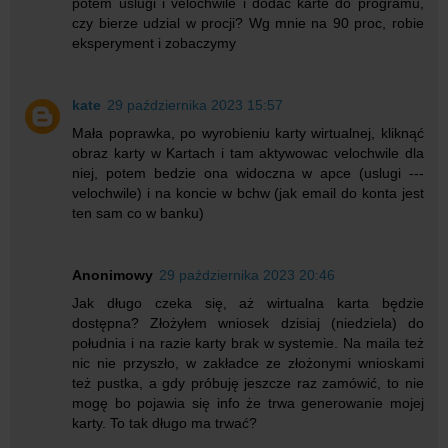
potem uslugi i velochwile i dodac karte do programu,
czy bierze udzial w procji? Wg mnie na 90 proc, robie
eksperyment i zobaczymy
kate
29 października 2023 15:57
Mała poprawka, po wyrobieniu karty wirtualnej, kliknąć
obraz karty w Kartach i tam aktywowac velochwile dla
niej, potem bedzie ona widoczna w apce (uslugi ---
velochwile) i na koncie w bchw (jak email do konta jest
ten sam co w banku)
Anonimowy
29 października 2023 20:46
Jak długo czeka się, aż wirtualna karta będzie
dostępna? Złożyłem wniosek dzisiaj (niedziela) do
południa i na razie karty brak w systemie. Na maila też
nic nie przyszło, w zakładce ze złożonymi wnioskami
też pustka, a gdy próbuję jeszcze raz zamówić, to nie
mogę bo pojawia się info że trwa generowanie mojej
karty. To tak długo ma trwać?