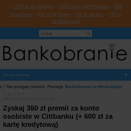
⭐
1200 zł od mBanku
⭐
1000 zł od BNP Paribas
⭐
900
zł od Erste
⭐
800 zł od Aliora
⭐
700 zł od ING
⭐
700 zł
od Millennium
▼
👉 Nie przegap nowości. Pomaga:
Bankobranie na WhatsAppie
1.12.2023
PROMOCJA ZAKOŃCZONA
Zyskaj 350 zł premii za konto
osobiste w Citibanku (+ 600 zł za
kartę kredytową)