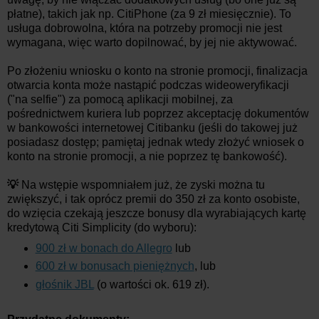
płatne), takich jak np. CitiPhone (za 9 zł miesięcznie). To
usługa dobrowolna, która na potrzeby promocji nie jest
wymagana, więc warto dopilnować, by jej nie aktywować.
Po złożeniu wniosku o konto na stronie promocji, finalizacja
otwarcia konta może nastąpić podczas wideoweryfikacji
("na selfie") za pomocą aplikacji mobilnej, za
pośrednictwem kuriera lub poprzez akceptację dokumentów
w bankowości internetowej Citibanku (jeśli do takowej już
posiadasz dostęp; pamiętaj jednak wtedy złożyć wniosek o
konto na stronie promocji, a nie poprzez tę bankowość).
💡
Na wstępie wspomniałem już, że zyski można tu
zwiększyć, i tak oprócz premii do 350 zł za konto osobiste,
do wzięcia czekają jeszcze bonusy dla wyrabiających kartę
kredytową Citi Simplicity (do wyboru):
900 zł w bonach do Allegro
lub
600 zł w bonusach pieniężnych
, lub
głośnik JBL
(o wartości ok. 619 zł).