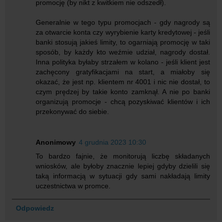
promocję (by nikt z kwitkiem nie odszedł).
Generalnie w tego typu promocjach - gdy nagrody są
za otwarcie konta czy wyrybienie karty kredytowej - jeśli
banki stosują jakieś limity, to ogarniają promocję w taki
sposób, by każdy kto weźmie udział, nagrody dostał.
Inna polityka byłaby strzałem w kolano - jeśli klient jest
zachęcony gratyfikacjami na start, a miałoby się
okazać, że jest np. klientem nr 4001 i nic nie dostał, to
czym prędzej by takie konto zamknął. A nie po banki
organizują promocje - chcą pozyskiwać klientów i ich
przekonywać do siebie.
Anonimowy
4 grudnia 2023 10:30
To bardzo fajnie, że monitorują liczbę składanych
wniosków, ale byłoby znacznie lepiej gdyby dzielili się
taką informacją w sytuacji gdy sami nakładają limity
uczestnictwa w promce.
Odpowiedz