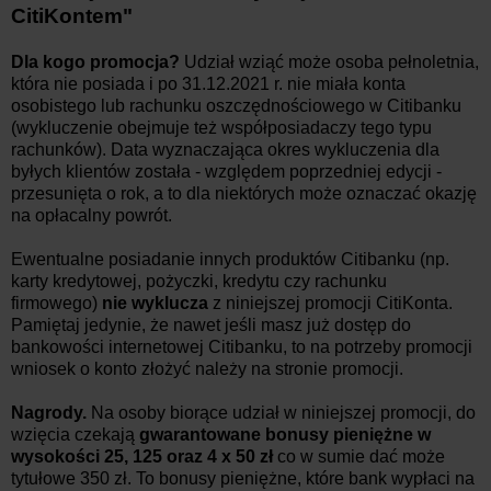
CitiKontem
"
Dla kogo promocja?
Udział wziąć może osoba pełnoletnia,
która nie posiada i po 31.12.2021 r. nie miała konta
osobistego lub rachunku oszczędnościowego w Citibanku
(wykluczenie obejmuje też współposiadaczy tego typu
rachunków). Data wyznaczająca okres wykluczenia dla
byłych klientów została - względem poprzedniej edycji -
przesunięta o rok, a to dla niektórych może oznaczać okazję
na opłacalny powrót.
Ewentualne posiadanie innych produktów Citibanku (np.
karty kredytowej, pożyczki, kredytu czy rachunku
firmowego)
nie wyklucza
z niniejszej promocji CitiKonta.
Pamiętaj jedynie, że nawet jeśli masz już dostęp do
bankowości internetowej Citibanku, to na potrzeby promocji
wniosek o konto złożyć należy na stronie promocji.
Nagrody.
Na osoby biorące udział w niniejszej promocji, do
wzięcia czekają
gwarantowane bonusy pieniężne w
wysokości
25, 125 oraz 4 x 50 zł
co w sumie dać może
tytułowe 350 zł. To bonusy pieniężne, które bank wypłaci na