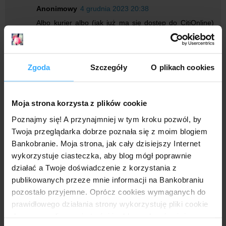
Anonimowy
4 grudnia 2023 20:38
Albo kurier albo (jak już ma się dostęp do CitiOnline)
dokumenty są do zatwierdzenia po zalogowaniu.
Anonimowy
4 grudnia 2023 22:01
Zgoda
Szczegóły
O plikach cookies
@Anonimowy, 4 grudnia 2023, 20:38 - skąd kurier
skoro na etapie składania wniosku jest jedynie
wideoweryfikacja?
Moja strona korzysta z plików cookie
Poznajmy się! A przynajmniej w tym kroku pozwól, by
Anonimowy
5 grudnia 2023 09:43
Twoja przeglądarka dobrze poznała się z moim blogiem
Bankobranie. Moja strona, jak cały dzisiejszy Internet
Jak długo się czeka na kontakt ze strony banku po
wybraniu procesu kurierskiego?
wykorzystuje ciasteczka, aby blog mógł poprawnie
działać a Twoje doświadczenie z korzystania z
publikowanych przeze mnie informacji na Bankobraniu
Anonimowy
5 grudnia 2023 11:10
pozostało przyjemne. Oprócz cookies wymaganych do
U mnie dwa dni
prawidłowego działania strony wykorzystuję pliki cookie
do spersonalizowania treści i reklam, aby również