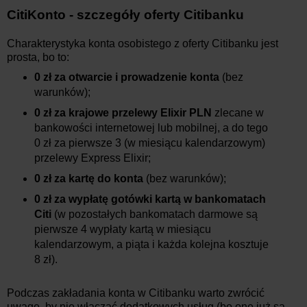
CitiKonto - szczegóły oferty Citibanku
Charakterystyka konta osobistego z oferty Citibanku jest
prosta, bo to:
0 zł za otwarcie i prowadzenie konta
(bez
warunków);
0 zł za krajowe przelewy Elixir PLN
zlecane w
bankowości internetowej lub mobilnej, a do tego
0 zł za pierwsze 3 (w miesiącu kalendarzowym)
przelewy Express Elixir;
0 zł za kartę do konta
(bez warunków);
0 zł za wypłatę gotówki kartą w bankomatach
Citi
(w pozostałych bankomatach darmowe są
pierwsze 4 wypłaty kartą w miesiącu
kalendarzowym, a piąta i każda kolejna kosztuje
8 zł).
Podczas zakładania konta w Citibanku warto zwrócić
uwagę, by nie włączać dodatkowych usług (bo one już są