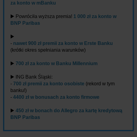
za konto w mBanku
▶️ Powróciła wyższa premia!
1 000 zł za konto w
BNP Paribas
▶️
-
nawet 900 zł premii za konto w Erste Banku
(krótki okres spełniania warunków)
▶️
700 zł za konto w Banku Millennium
▶️ ING Bank Śląski:
-
700 zł premii za konto osobiste
(rekord w tym
banku!)
-
4400 zł w bonusach za konto firmowe
▶️
450 zł w bonach do Allegro za kartę kredytową
BNP Paribas