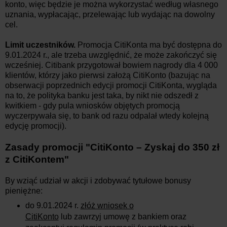
konto, więc będzie je można wykorzystać według własnego
uznania, wypłacając, przelewając lub wydając na dowolny
cel.
Limit uczestników.
Promocja CitiKonta ma być dostępna
do
9.01.2024
r., ale trzeba uwzględnić, że może zakończyć się
wcześniej. Citibank przygotował bowiem nagrody dla 4 000
klientów, którzy jako pierwsi założą CitiKonto (bazując na
obserwacji poprzednich edycji promocji CitiKonta, wygląda
na to, że polityka banku jest taka, by nikt nie odszedł z
kwitkiem - gdy pula wniosków objętych promocją
wyczerpywała się, to bank od razu odpalał wtedy kolejną
edycję promocji).
Zasady promocji
"
CitiKonto – Zyskaj do 350 zł
z CitiKontem
"
By wziąć udział w akcji i zdobywać tytułowe bonusy
pieniężne:
do 9.01.2024 r.
złóż wniosek o
CitiKonto
lub
zawrzyj umowę z bankiem oraz