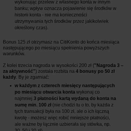
wykonując przelew z własnego konta w innym
banku; wpływ oznacza pojawienie się środków w
historii konta - nie ma konieczności
utrzymywania tych środków przez jakikolwiek
określony czas).
Bonus 125 zł otrzymasz na CitiKonto do końca miesiąca
następującego po miesiącu spełnienia powyższych
warunków.
Z kolei trzecia nagroda w wysokości 200 zł (
"Nagroda 3 –
za aktywność"
) została rozbita na
4 bonusy po 50 zł
każdy
. By je zgarniać:
w każdym z czterech miesięcy następujących
po miesiącu otwarcia konta
wykonaj co
najmniej
3 płatności kartą wydaną do konta na
sumę min. 100 zł
(nie chodzi tu o to, by każda z
tych transakcji była na 100 zł, ale o ich łączną
kwotę - możesz więc robić mniejsze płatności,
ale ważne by łącznie uzbierała się stówka, np.
30, 50 i 20 zł)