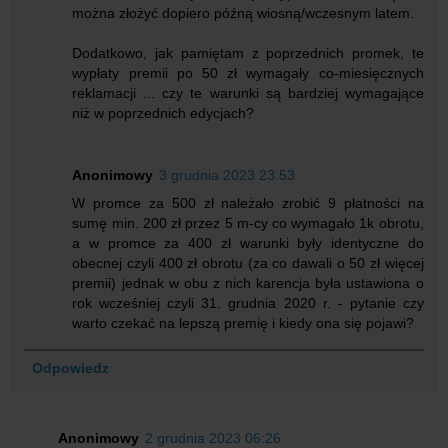
można złożyć dopiero późną wiosną/wczesnym latem.
Dodatkowo, jak pamiętam z poprzednich promek, te
wypłaty premii po 50 zł wymagały co-miesięcznych
reklamacji ... czy te warunki są bardziej wymagające
niż w poprzednich edycjach?
Anonimowy
3 grudnia 2023 23:53
W promce za 500 zł należało zrobić 9 płatności na
sumę min. 200 zł przez 5 m-cy co wymagało 1k obrotu,
a w promce za 400 zł warunki były identyczne do
obecnej czyli 400 zł obrotu (za co dawali o 50 zł więcej
premii) jednak w obu z nich karencja była ustawiona o
rok wcześniej czyli 31. grudnia 2020 r. - pytanie czy
warto czekać na lepszą premię i kiedy ona się pojawi?
Odpowiedz
Anonimowy
2 grudnia 2023 06:26