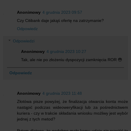
Anonimowy
4 grudnia 2023 09:57
Czy Citibank daje jakąś ofertę na zatrzymanie?
Odpowiedz
Odpowiedzi
Anonimowy
4 grudnia 2023 10:27
Tak, ale nie po złożeniu dyspozycji zamknięcia ROR 😳
Odpowiedz
Anonimowy
4 grudnia 2023 11:48
Złotówa pisze powyżej, że finalizacja otwarcia konta może
nastąpić podczas wideoweryfikacji lub za pośrednictwem
kuriera - czy w trakcie składania wniosku możliwy jest wybór
jednej z tych metod?
Pytam dlatego, że podobno mało komu udaje się przejść tą