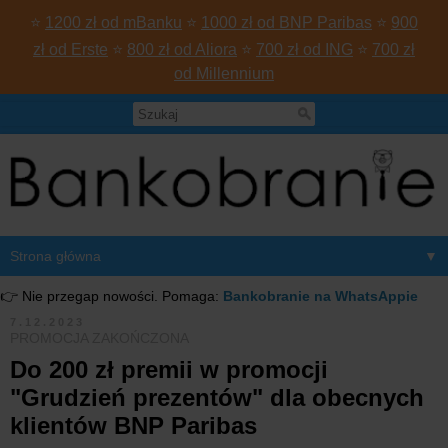
⭐
1200 zł od mBanku
⭐
1000 zł od BNP Paribas
⭐
900
zł od Erste
⭐
800 zł od Aliora
⭐
700 zł od ING
⭐
700 zł
od Millennium
▼
👉 Nie przegap nowości. Pomaga:
Bankobranie na WhatsAppie
7.12.2023
PROMOCJA ZAKOŃCZONA
Do 200 zł premii w promocji
"Grudzień prezentów" dla obecnych
klientów BNP Paribas