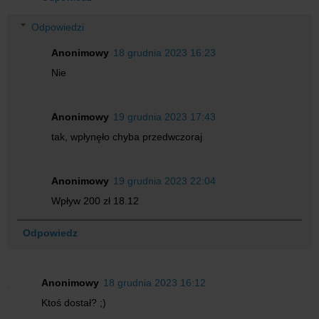
Odpowiedzi
Anonimowy
18 grudnia 2023 16:23
Nie
Anonimowy
19 grudnia 2023 17:43
tak, wpłynęło chyba przedwczoraj
Anonimowy
19 grudnia 2023 22:04
Wpływ 200 zł 18.12
Odpowiedz
Anonimowy
18 grudnia 2023 16:12
Ktoś dostał? ;)