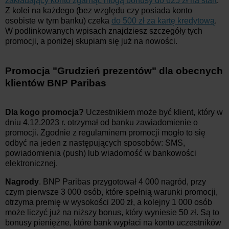
zakładający konto zgarnąć mogą bonusy do 625 zł na start
.
Z kolei na każdego (bez względu czy posiada konto
osobiste w tym banku) czeka
do 500 zł za kartę kredytową
.
W podlinkowanych wpisach znajdziesz szczegóły tych
promocji, a poniżej skupiam się już na nowości.
Promocja "Grudzień prezentów" dla obecnych
klientów BNP Paribas
Dla kogo promocja?
Uczestnikiem może być klient, który w
dniu 4.12.2023 r. otrzymał od banku zawiadomienie o
promocji. Zgodnie z regulaminem promocji mogło to się
odbyć na jeden z następujących sposobów: SMS,
powiadomienia (push) lub wiadomość w bankowości
elektronicznej.
Nagrody
. BNP Paribas przygotował 4 000 nagród, przy
czym pierwsze 3 000 osób, które spełnią warunki promocji,
otrzyma premię w wysokości 200 zł, a kolejny 1 000 osób
może liczyć już na niższy bonus, który wyniesie 50 zł. Są to
bonusy pieniężne, które bank wypłaci na konto uczestników