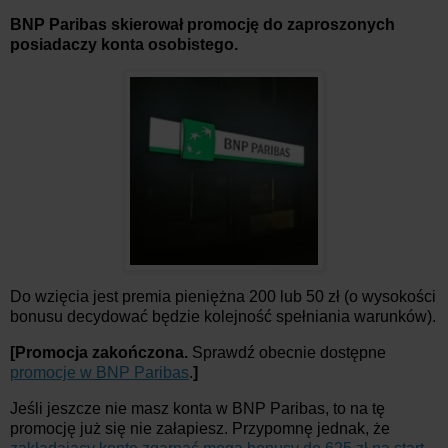
BNP Paribas skierował promocję do zaproszonych
posiadaczy konta osobistego.
Do wzięcia jest premia pieniężna 200 lub 50 zł (o wysokości
bonusu decydować będzie kolejność spełniania warunków).
[Promocja zakończona.
Sprawdź obecnie dostępne
promocje w BNP Paribas
.
]
Jeśli jeszcze nie masz konta w BNP Paribas, to na tę
promocję już się nie załapiesz. Przypomnę jednak, że