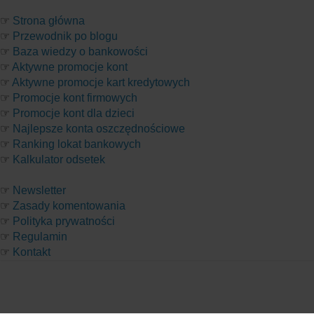
☞
Strona główna
☞
Przewodnik po blogu
☞
Baza wiedzy o bankowości
☞
Aktywne promocje kont
☞
Aktywne promocje kart kredytowych
☞
Promocje kont firmowych
☞
Promocje kont dla dzieci
☞
Najlepsze konta oszczędnościowe
☞
Ranking lokat bankowych
☞
Kalkulator odsetek
☞
Newsletter
☞
Zasady komentowania
☞
Polityka prywatności
☞
Regulamin
☞
Kontakt