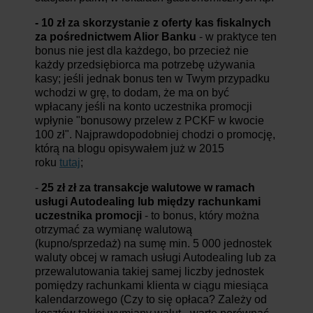
- 10 zł za skorzystanie z oferty kas fiskalnych
za pośrednictwem Alior Banku
- w praktyce ten
bonus nie jest dla każdego, bo przecież nie
każdy przedsiębiorca ma potrzebę używania
kasy; jeśli jednak bonus ten w Twym przypadku
wchodzi w grę, to dodam, że ma on być
wpłacany jeśli na konto uczestnika promocji
wpłynie "bonusowy przelew z PCKF w kwocie
100 zł". Najprawdopodobniej chodzi o promocję,
którą na blogu opisywałem już w 2015
roku
tutaj
;
-
25 zł zł za transakcje walutowe w ramach
usługi Autodealing lub między rachunkami
uczestnika promocji
- to bonus, który można
otrzymać za wymianę walutową
(kupno/sprzedaż) na sumę min. 5 000 jednostek
waluty obcej w ramach usługi Autodealing lub za
przewalutowania takiej samej liczby jednostek
pomiędzy rachunkami klienta w ciągu miesiąca
kalendarzowego (Czy to się opłaca? Zależy od