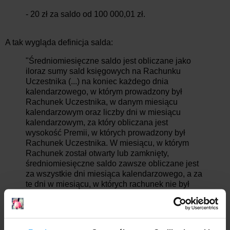
- 20 zł za saldo od 100 000,01 zł.
A tak wygląda definicja salda:
"Średniomiesięczne saldo jest obliczane jako
iloraz sumy sald księgowych na Rachunku
Uczestnika (...) na koniec każdego dnia
kalendarzowego, w którym prowadzony był
Rachunek Uczestnika, w danym miesiącu
kalendarzowym oraz liczby dni w miesiącu
kalendarzowym, za który obliczana jest
wysokość Premii, w których prowadzony był
Rachunek Uczestnika. W miesiącu, w którym
Rachunek został otwarty lub zamknięty,
średniomiesięczne saldo zawsze obliczane jest
za wszystkie dni miesiąca kalendarzowego, a za
te dni w miesiącu, w których rachunek nie był
prowadzony, przyjmuje się saldo księgowe
równe 0 zł. Środki na bieżących rachunkach
walutowych Uczestnika przeliczane są na złote
wg kursu średniego Narodowego Banku