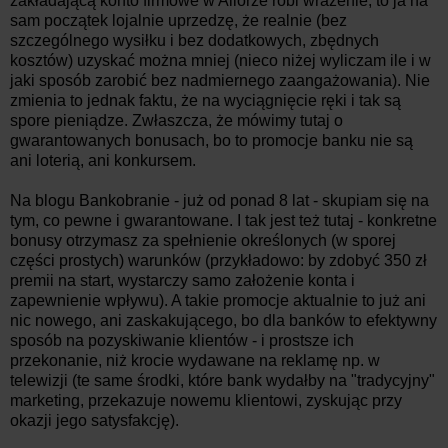
zakładającą konto firmowe w Aliorze robi wrażenie, to ja na
sam początek lojalnie uprzedzę, że realnie (bez
szczególnego wysiłku i bez dodatkowych, zbędnych
kosztów) uzyskać można mniej (nieco niżej wyliczam ile i w
jaki sposób zarobić bez nadmiernego zaangażowania). Nie
zmienia to jednak faktu, że na wyciągnięcie ręki i tak są
spore pieniądze. Zwłaszcza, że mówimy tutaj o
gwarantowanych bonusach, bo to promocje banku nie są
ani loterią, ani konkursem.
Na blogu Bankobranie - już od ponad 8 lat - skupiam się na
tym, co pewne i gwarantowane. I tak jest też tutaj - konkretne
bonusy otrzymasz za spełnienie określonych (w sporej
części prostych) warunków (przykładowo: by zdobyć 350 zł
premii na start, wystarczy samo założenie konta i
zapewnienie wpływu). A takie promocje aktualnie to już ani
nic nowego, ani zaskakującego, bo dla banków to efektywny
sposób na pozyskiwanie klientów - i prostsze ich
przekonanie, niż krocie wydawane na reklamę np. w
telewizji (te same środki, które bank wydałby na "tradycyjny"
marketing, przekazuje nowemu klientowi, zyskując przy
okazji jego satysfakcję).