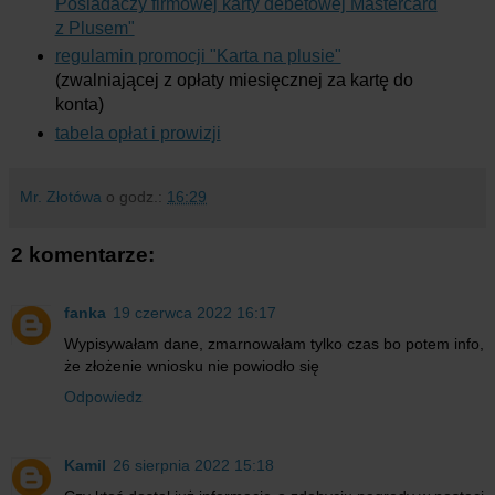
Posiadaczy firmowej karty debetowej Mastercard
z Plusem"
regulamin promocji "Karta na plusie"
(zwalniającej z opłaty miesięcznej za kartę do
konta)
tabela opłat i prowizji
Mr. Złotówa
o godz.:
16:29
2 komentarze:
fanka
19 czerwca 2022 16:17
Wypisywałam dane, zmarnowałam tylko czas bo potem info,
że złożenie wniosku nie powiodło się
Odpowiedz
Kamil
26 sierpnia 2022 15:18