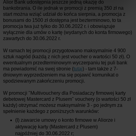
Alior Bank udostępnia jeszcze jedną okazję do
bankobrania. O ile jednak w promocji z premią 350 zł na
start można wziąć udział do końca sierpnia, a promocja z
bonusami do 1500 zł dostępna jest bezterminowo, to ta
promocja twa już tylko do 30.06.2022 r. i obowiązuje
wyłącznie dla umów o kartę (wydanych do konta firmowego)
zawartych do 30.06.2022 r.
W ramach tej promocji przygotowano maksymalnie 4 900
sztuk nagród (każdą z nich jest voucher o wartości 50 zł). O
ewentualnym przedterminowym wyczerpaniu tej puli bank
ma powiadomić na swej stronie (
tutaj
) - tam także z 7-
dniowym wyprzedzeniem ma się pojawić komunikat o
spodziewanym zakończeniu promocji.
W promocji "Multivouchery dla Posiadaczy firmowej karty
debetowej Mastercard z Plusem" vouchery (o wartości 50 zł
każdy) otrzymać możesz maksymalnie 3 - po jednym za
spełnienie każdego z poniższych warunków:
(I) zawarcie umowy o konto firmowe w Aliorze i
aktywację karty (Mastercard z Plusem)
najpóźniej do 30.06.2022 r;