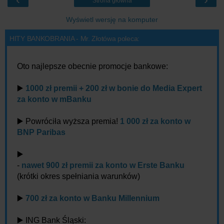
Strona główna
Wyświetl wersję na komputer
HITY BANKOBRANIA - Mr. Złotówa poleca:
Oto najlepsze obecnie promocje bankowe:
▶️
1000 zł premii + 200 zł w bonie do Media Expert
za konto w mBanku
▶️ Powróciła wyższa premia!
1 000 zł za konto w
BNP Paribas
▶️
-
nawet 900 zł premii za konto w Erste Banku
(krótki okres spełniania warunków)
▶️
700 zł za konto w Banku Millennium
▶️ ING Bank Śląski: