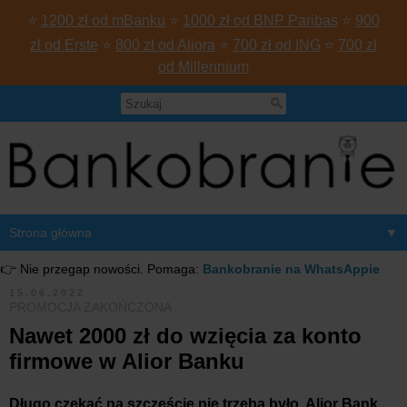
⭐
1200 zł od mBanku
⭐
1000 zł od BNP Paribas
⭐
900
zł od Erste
⭐
800 zł od Aliora
⭐
700 zł od ING
⭐
700 zł
od Millennium
▼
👉 Nie przegap nowości. Pomaga:
Bankobranie na WhatsAppie
15.06.2022
PROMOCJA ZAKOŃCZONA
Nawet 2000 zł do wzięcia za konto
firmowe w Alior Banku
Długo czekać na szczęście nie trzeba było. Alior Bank