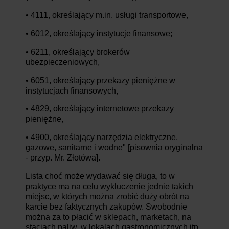
• 4111, określający m.in. usługi transportowe,
• 6012, określający instytucje finansowe;
• 6211, określający brokerów
ubezpieczeniowych,
• 6051, określający przekazy pieniężne w
instytucjach finansowych,
• 4829, określający internetowe przekazy
pieniężne,
• 4900, określający narzędzia elektryczne,
gazowe, sanitarne i wodne" [pisownia oryginalna
- przyp. Mr. Złotówa].
Lista choć może wydawać się długa, to w
praktyce ma na celu wykluczenie jednie takich
miejsc, w których można zrobić duży obrót na
karcie bez faktycznych zakupów. Swobodnie
można za to płacić w sklepach, marketach, na
stacjach paliw, w lokalach gastronomicznych itp.