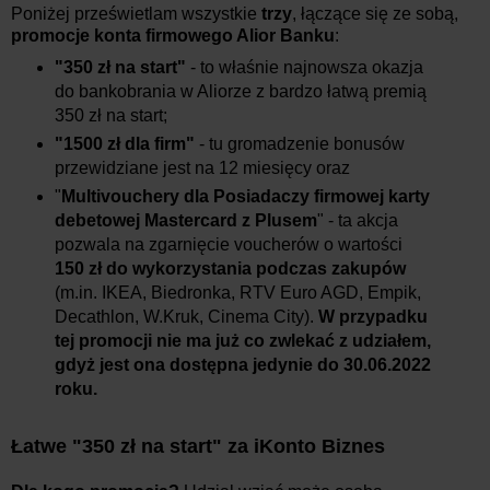
Poniżej prześwietlam wszystkie
trzy
, łączące się ze sobą,
promocje konta firmowego Alior Banku
:
"350 zł na start"
- to właśnie najnowsza okazja
do bankobrania w Aliorze z bardzo łatwą premią
350 zł na start;
"1500 zł dla firm"
- tu gromadzenie bonusów
przewidziane jest na 12 miesięcy oraz
"
Multivouchery dla Posiadaczy firmowej karty
debetowej Mastercard z Plusem
" - ta akcja
pozwala na zgarnięcie voucherów o wartości
150 zł do wykorzystania podczas zakupów
(m.in. IKEA, Biedronka, RTV Euro AGD, Empik,
Decathlon, W.Kruk, Cinema City).
W przypadku
tej promocji nie ma już co zwlekać z udziałem,
gdyż jest ona dostępna jedynie do 30.06.2022
roku.
Łatwe "350 zł na start" za iKonto Biznes