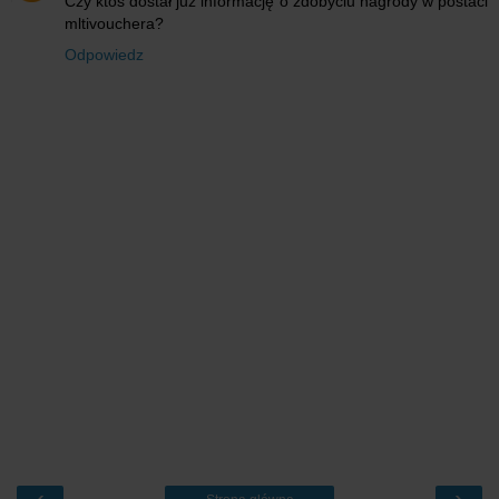
Czy ktoś dostał już informację o zdobyciu nagrody w postaci
mltivouchera?
Odpowiedz
‹
›