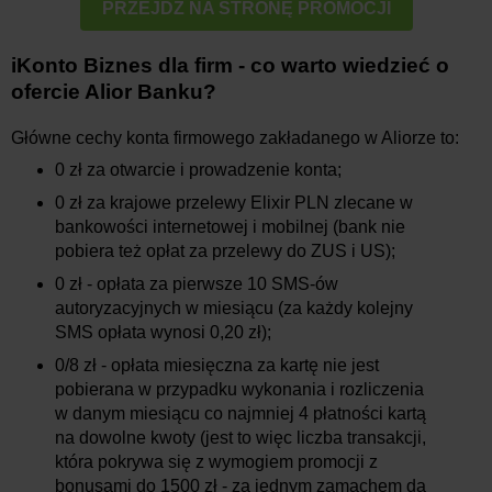
PRZEJDŹ NA STRONĘ PROMOCJI
iKonto Biznes dla firm - co warto wiedzieć o
ofercie Alior Banku?
Główne cechy konta firmowego zakładanego w Aliorze to:
0 zł za otwarcie i prowadzenie konta;
0 zł za krajowe przelewy Elixir PLN zlecane w
bankowości internetowej i mobilnej (bank nie
pobiera też opłat za przelewy do ZUS i US);
0 zł - opłata za pierwsze 10 SMS-ów
autoryzacyjnych w miesiącu (za każdy kolejny
SMS opłata wynosi 0,20 zł);
0/8 zł - opłata miesięczna za kartę nie jest
pobierana w przypadku wykonania i rozliczenia
w danym miesiącu co najmniej 4 płatności kartą
na dowolne kwoty (jest to więc liczba transakcji,
która pokrywa się z wymogiem promocji z
bonusami do 1500 zł - za jednym zamachem da