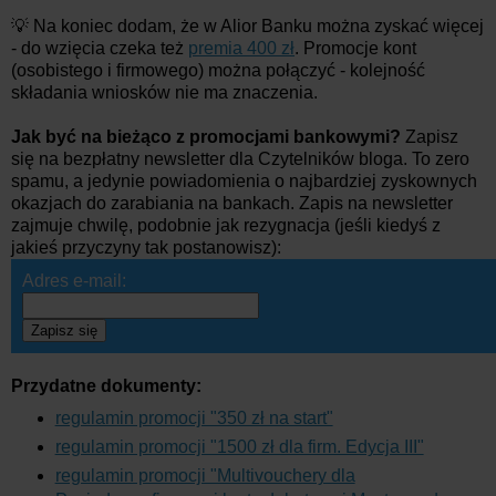
💡 Na koniec dodam, że w Alior Banku można zyskać więcej
- do wzięcia czeka też
premia 400 zł
. Promocje kont
(osobistego i firmowego) można połączyć - kolejność
składania wniosków nie ma znaczenia.
Jak być na bieżąco z promocjami bankowymi?
Zapisz
się na bezpłatny newsletter dla Czytelników bloga. To zero
spamu, a jedynie powiadomienia o najbardziej zyskownych
okazjach do zarabiania na bankach. Zapis na newsletter
zajmuje chwilę, podobnie jak rezygnacja (jeśli kiedyś z
jakieś przyczyny tak postanowisz):
Adres e-mail:
Zapisz się
Przydatne dokumenty:
regulamin promocji "350 zł na start"
regulamin promocji "1500 zł dla firm. Edycja III"
regulamin promocji "Multivouchery dla