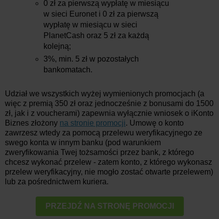
0 zł za pierwszą wypłatę w miesiącu
w sieci Euronet i 0 zł za pierwszą
wypłatę w miesiącu w sieci
PlanetCash oraz 5 zł za każdą
kolejną;
3%, min. 5 zł w pozostałych
bankomatach.
Udział we wszystkich wyżej wymienionych promocjach (a
więc z premią 350 zł oraz jednocześnie z bonusami do 1500
zł, jak i z voucherami) zapewnia wyłącznie wniosek o iKonto
Biznes złożony
na stronie promocji
. Umowę o konto
zawrzesz wtedy za pomocą przelewu weryfikacyjnego ze
swego konta w innym banku (pod warunkiem
zweryfikowania Twej tożsamości przez bank, z którego
chcesz wykonać przelew - zatem konto, z którego wykonasz
przelew weryfikacyjny, nie mogło zostać otwarte przelewem)
lub za pośrednictwem kuriera.
PRZEJDŹ NA STRONĘ PROMOCJI