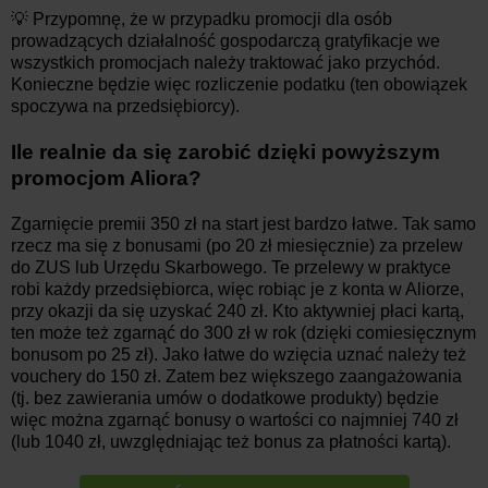
💡 Przypomnę, że w przypadku promocji dla osób
prowadzących działalność gospodarczą gratyfikacje we
wszystkich promocjach należy traktować jako przychód.
Konieczne będzie więc rozliczenie podatku (ten obowiązek
spoczywa na przedsiębiorcy).
Ile realnie da się zarobić dzięki powyższym
promocjom Aliora?
Zgarnięcie premii 350 zł na start jest bardzo łatwe. Tak samo
rzecz ma się z bonusami (po 20 zł miesięcznie) za przelew
do ZUS lub Urzędu Skarbowego. Te przelewy w praktyce
robi każdy przedsiębiorca, więc robiąc je z konta w Aliorze,
przy okazji da się uzyskać 240 zł. Kto aktywniej płaci kartą,
ten może też zgarnąć do 300 zł w rok (dzięki comiesięcznym
bonusom po 25 zł). Jako łatwe do wzięcia uznać należy też
vouchery do 150 zł. Zatem bez większego zaangażowania
(tj. bez zawierania umów o dodatkowe produkty) będzie
więc można zgarnąć bonusy o wartości co najmniej 740 zł
(lub 1040 zł, uwzględniając też bonus za płatności kartą).