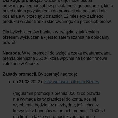
Dla kogo promocja?
Udział wziąć może osoba
prowadząca jednoosobową działalność gospodarczą, która
przed dniem przystąpienia do promocji nie posiada i nie
posiadała w przeciągu ostatnich 12 miesięcy żadnego
produktu w Alior Banku skierowanego do przedsiębiorców.
Dla byłych klientów banku - w związku z tak krótkim
okresem wykluczenia - jest to zatem szansa na opłacalny
powrót.
Nagroda.
W tej promocji do wzięcia czeka gwarantowana
premia pieniężna 350 zł, która wpłynie na konto firmowe
założone w Aliorze.
Zasady promocji
. By zgarnąć nagrodę:
do 31.08.2022 r.
złóż wniosek o iKonto Biznes
(regulamin promocji z premią 350 zł co prawda
nie wymaga karty płatniczej do konta, acz jej
wyrobienie będzie już niezbędne, jeśli chcesz
korzystać z bonusów w ramach promocji "1500 zł
dla firm", a także w promocji z voucherami o