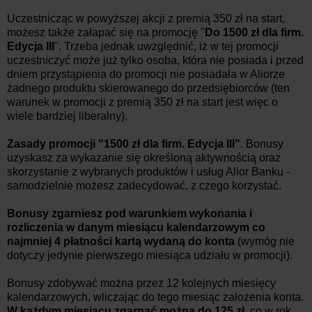
Uczestnicząc w powyższej akcji z premią 350 zł na start,
możesz także załapać się na promocję "
Do 1500 zł dla firm.
Edycja III
". Trzeba jednak uwzględnić, iż w tej promocji
uczestniczyć może już tylko osoba, która nie posiada i przed
dniem przystąpienia do promocji nie posiadała w Aliorze
żadnego produktu skierowanego do przedsiębiorców (ten
warunek w promocji z premią 350 zł na start jest więc o
wiele bardziej liberalny).
Zasady promocji "1500 zł dla firm. Edycja III"
. Bonusy
uzyskasz za wykazanie się określoną aktywnością oraz
skorzystanie z wybranych produktów i usług Alior Banku -
samodzielnie możesz zadecydować, z czego korzystać.
Bonusy zgarniesz pod warunkiem wykonania i
rozliczenia w danym miesiącu kalendarzowym
co
najmniej 4 płatności kartą wydaną do konta
(wymóg nie
dotyczy jedynie pierwszego miesiąca udziału w promocji).
Bonusy zdobywać można przez 12 kolejnych miesięcy
kalendarzowych, wliczając do tego miesiąc założenia konta.
W każdym miesiącu zgarnąć można do 125 zł
, co w rok