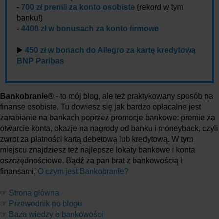
-
700 zł premii za konto osobiste
(rekord w tym
banku!)
-
4400 zł w bonusach za konto firmowe
▶️
450 zł w bonach do Allegro za kartę kredytową
BNP Paribas
Bankobranie®
- to mój blog, ale też praktykowany sposób na
finanse osobiste. Tu dowiesz się jak bardzo opłacalne jest
zarabianie na bankach poprzez promocje bankowe: premie za
otwarcie konta, okazje na nagrody od banku i moneyback, czyli
zwrot za płatności kartą debetową lub kredytową. W tym
miejscu znajdziesz też najlepsze lokaty bankowe i konta
oszczędnościowe. Bądź za pan brat z bankowością i
finansami.
O czym jest Bankobranie?
☞
Strona główna
☞
Przewodnik po blogu
☞
Baza wiedzy o bankowości