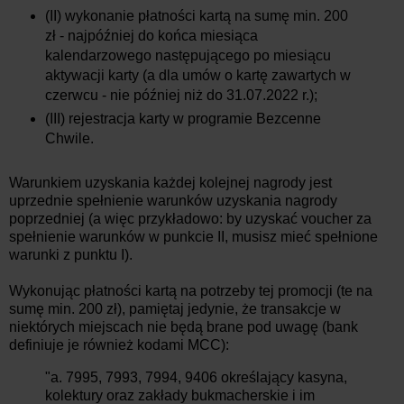
(II) wykonanie płatności kartą na sumę min. 200
zł - najpóźniej do końca miesiąca
kalendarzowego następującego po miesiącu
aktywacji karty (a dla umów o kartę zawartych w
czerwcu - nie później niż do 31.07.2022 r.);
(III) rejestracja karty w programie Bezcenne
Chwile.
Warunkiem uzyskania każdej kolejnej nagrody jest
uprzednie spełnienie warunków uzyskania nagrody
poprzedniej (a więc przykładowo: by uzyskać voucher za
spełnienie warunków w punkcie II, musisz mieć spełnione
warunki z punktu I).
Wykonując płatności kartą na potrzeby tej promocji (te na
sumę min. 200 zł), pamiętaj jedynie, że transakcje w
niektórych miejscach nie będą brane pod uwagę (bank
definiuje je również kodami MCC):
"a. 7995, 7993, 7994, 9406 określający kasyna,
kolektury oraz zakłady bukmacherskie i im