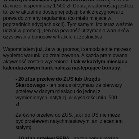
da wyżej wspomniany 1 500 zł. Dobrą wiadomością jest też
to, że w aktualnie dostępnej edycji bank zrezygnował z
prawa do zmiany regulaminu (co miało miejsce w
poprzednich edycjach akcji). Tym samym, kto teraz weźmie
udział w promocji, ten ma pewność utrzymania warunków
uzyskiwania bonusów w trakcie uczestnictwa.
Wspomniałem już, że w tej promocji samodzielnie możesz
wybierać warunki do zrealizowana. A każda premiowana
aktywność została wyceniona.
I tak w każdym miesiącu
kalendarzowym bank nalicza następujące bonusy:
- 20 zł za przelew do ZUS lub Urzędu
Skarbowego
- ten bonus otrzymasz za pierwszy
przelew w danym miesiącu do jednej z
wymienionych instytucji w wysokości min. 500
zł.
Zarówno przelew do ZUS, jak i do US nie może
być przelewem natychmiastowym, ani zleceniem
stałym;
- 10 zł za przelew SEPA
- na ten bonus można