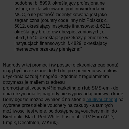
podobne; b. 8999, określający profesjonalne
usługi, nieklasyfikowane pod innymi kodami
MCC, o ile płatność zidentyfikowana jest jako
zagraniczna (country code inny niż Polska); c.
6012, określający instytucje finansowe; d. 6211,
określający brokerów ubezpieczeniowych; e.
6051, 6540, określający przekazy pieniężne w
instytucjach finansowych; f. 4829, określający
internetowe przekazy pieniężne;"
Nagrody w tej promocji (w postaci elektronicznego bonu)
mają być przekazane do 60 dni po spełnieniu warunków
uzyskania każdej z nagród - zgodnie z regulaminem
otrzymasz je mailem (z adresu
promocjamultivoucher@iqmarketing.pl) lub SMS-em - do
dnia otrzymania tej nagrody nie wypowiadaj umowy o kartę.
Bony będzie można wymienić na stronie
multivoucher.pl
na
wybrane przez siebie vouchery na zakupy - a tam tych
możliwości jest wiele, bo dostępne są vouchery m.in. do
Biedronki, Blach Red White, Frisco.pl, RTV Euro AGD,
Empik, Decathlon, W.Kruk).