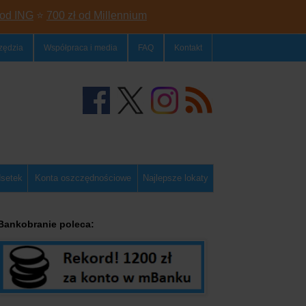
 od ING
⭐
700 zł od Millennium
zędzia
Współpraca i media
FAQ
Kontakt
dsetek
Konta oszczędnościowe
Najlepsze lokaty
Bankobranie poleca: