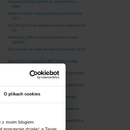
Hit powraca! 600 zł premii za skorzystanie z
karty...
Odbierz walizkę i bonus pieniężny (25 EUR lub
25 U...
Od 5,5% do 7% na lokacie na nowe środki w Alior
Ba...
Premia do 1700 zł za konto firmowe w Credit
Agricole
100 zł premii za konto dla dziecka (w wieku 13-17
...
Zgarnij 485 zł za konto w BNP Paribas dzięki
promo...
5% dla nowych środków do 200 tys. zł na koncie
osz...
Uczestniku promocji "Mega szansa" z premią do
500 ...
O plikach cookies
Promocja dla obecnych klientów Santander
Banku: bo...
Nawet 2000 zł do wzięcia za konto firmowe w
Alior ...
Więcej do wzięcia: już nie 480 zł, a nawet 580 zł
ę z moim blogiem
...
gł poprawnie działać a Twoje