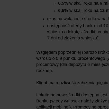
6,5%
w skali roku
na 6 mi
6,5%
w skali roku
na 12 m
czas na wpłacenie środków na l
dostępność oferty banku:
od 10.
wniosku o lokatę - środki na n
7 dni od złożenia wniosku).
Względem poprzedniej (bardzo krótko
wzrosło o 0,9 punktu procentowego (w
procentowy (dla depozytu 6-miesięcz
rocznej).
Klient ma możliwość założenia pięci
Lokata na nowe środki dostępna jest 
Banku (wtedy wniosek należy złożyć 
aplikacji mobilnej). Promocyjne opr