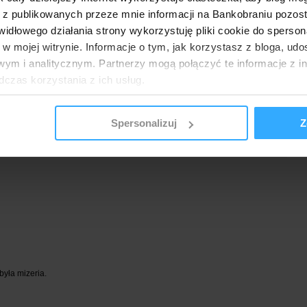
 z publikowanych przeze mnie informacji na Bankobraniu pozos
łowego działania strony wykorzystuję pliki cookie do spersonal
 w mojej witrynie. Informacje o tym, jak korzystasz z bloga, u
ym i analitycznym. Partnerzy mogą połączyć te informacje z 
dczas korzystania z ich usług.
Nowe Środki - edycja 9/2022"
Spersonalizuj
Z
 banku
,
najlepsze lokaty
,
promocja zakończona
,
promocyjne oprocentowanie lokaty
 była mizeria.