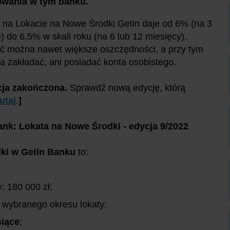
owania w tym banku.
 na Lokacie na Nowe Środki Getin daje od 6% (na 3
) do 6,5% w skali roku (na 6 lub 12 miesięcy).
ć można nawet większe oszczędności, a przy tym
ba zakładać, ani posiadać konta osobistego.
ja zakończona.
Sprawdź nową edycję, którą
tutaj
.
]
ank: Lokata na Nowe Środki - edycja 9/2022
ki w Getin Banku
to:
: 180 000 zł;
 wybranego okresu lokaty:
siące
;