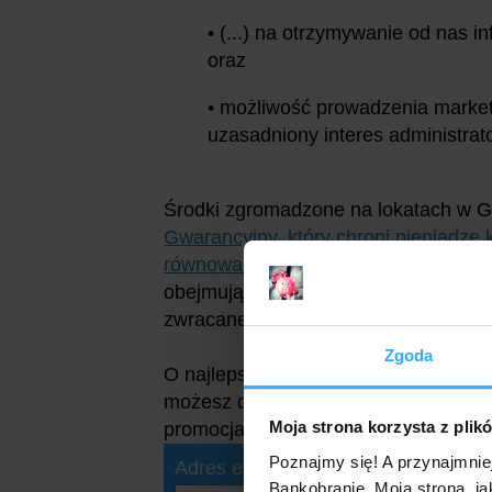
• (...) na otrzymywanie od nas i
oraz
• możliwość prowadzenia market
uzasadniony interes administrat
Środki zgromadzone na lokatach w G
Gwarancyjny, który chroni pieniądze
równowartości 100 tys. euro
. I tego 
obejmują zarówno wpłacony kapitał, ja
zwracane są szybko, bo najpóźniej w 
Zgoda
O najlepszych lokatach, nawet tych p
możesz dzięki newsletterowi. To nie
Moja strona korzysta z plik
promocjach bankowych (a przy tym z
Poznajmy się! A przynajmnie
Adres e-mail:
Bankobranie. Moja strona, ja