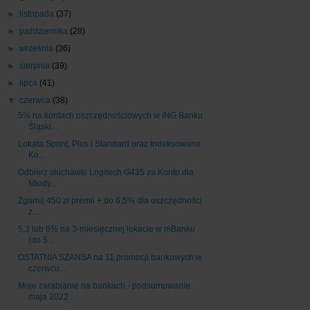
►
listopada
(37)
►
października
(28)
►
września
(36)
►
sierpnia
(39)
►
lipca
(41)
▼
czerwca
(38)
5% na kontach oszczędnościowych w ING Banku
Śląski...
Lokata Sprint, Plus i Standard oraz Indeksowane
Ko...
Odbierz słuchawki Logitech G435 za Konto dla
Młody...
Zgarnij 450 zł premii + do 6,5% dla oszczędności
z...
5,3 lub 6% na 3-miesięcznej lokacie w mBanku
(do 5...
OSTATNIA SZANSA na 11 promocji bankowych w
czerwcu...
Moje zarabianie na bankach - podsumowanie
maja 2022