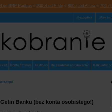
zł od BNP Paribas
⭐
900 zł od Erste
⭐
800 zł od Aliora
⭐
700 zł
Niezbędnik
Moje nar
 kart
Konta firmowe
Dla dzieci
Ile zarabiam na bankach?
Kalkulator o
hatsAppie
 Getin Banku (bez konta osobistego!)