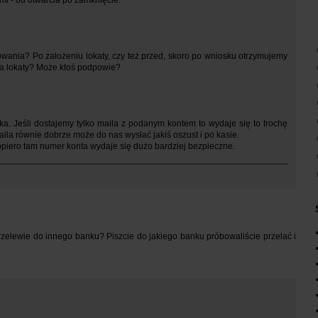
gowania? Po założeniu lokaty, czy też przed, skoro po wniosku otrzymujemy
a lokaty? Może ktoś podpowie?
a. Jeśli dostajemy tylko maila z podanym kontem to wydaje się to trochę
ila równie dobrze może do nas wysłać jakiś oszust i po kasie.
piero tam numer konta wydaje się dużo bardziej bezpieczne.
przelewie do innego banku? Piszcie do jakiego banku próbowaliście przelać i