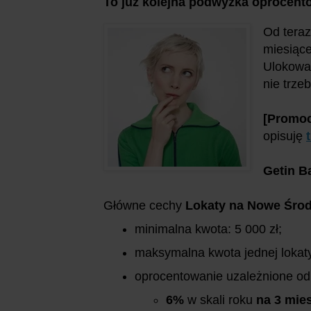
To już kolejna podwyżka oprocent
Od teraz
miesiące
Ulokowa
nie trze
[Promoc
opisuję
Getin B
Główne cechy
Lokaty na Nowe Środ
minimalna kwota: 5 000 zł;
maksymalna kwota jednej lokaty
oprocentowanie uzależnione od
6%
w skali roku
na 3 mie