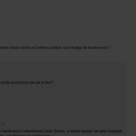
wartej lokaty można w Getinie uzyskać sam dostęp do bankowości ?
 konto techniczne tak jak w Idei?
:31
bankowości internetowej Getin Banku, w której będzie nie tylko podgląd,
mi - od otwarcia po zamknięcie.