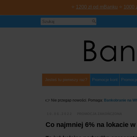
⭐
1200 zł od mBanku
⭐
1000 
Jesteś tu pierwszy raz?
Promocje kont
Promocje
👉 Nie przegap nowości. Pomaga:
Bankobranie na W
10.06.2022
PROMOCJA ZAKOŃCZONA
Co najmniej 6% na lokacie w