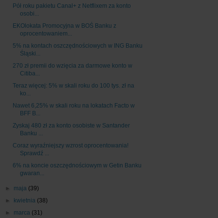
Pół roku pakietu Canal+ z Netflixem za konto
osobi...
EKOlokata Promocyjna w BOŚ Banku z
oprocentowaniem...
5% na kontach oszczędnościowych w ING Banku
Śląski...
270 zł premii do wzięcia za darmowe konto w
Citiba...
Teraz więcej: 5% w skali roku do 100 tys. zł na
ko...
Nawet 6,25% w skali roku na lokatach Facto w
BFF B...
Zyskaj 480 zł za konto osobiste w Santander
Banku ...
Coraz wyraźniejszy wzrost oprocentowania!
Sprawdź ...
6% na koncie oszczędnościowym w Getin Banku
gwaran...
►
maja
(39)
►
kwietnia
(38)
►
marca
(31)