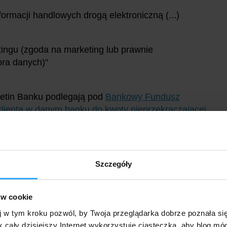
nformacji handlowych drogą elektroniczną (...)
ingu (zgoda na marketing lub prawnie
ora danych)"
etin Banku podlegają pod
Bankowy Fundusz
 klienta w danym banku do kwoty nieprzekraczającej
limitu warto oczywiście nie przekraczać. Gwarancje
k i odsetki, a środki - w razie upadku banku -
ciągu 7 dni roboczych.
Szczegóły
ojawiających się okazjonalnie, dowiadywać się
zawodny sposób otrzymywania informacji o
ów cookie
ero spamu):
j w tym kroku pozwól, by Twoja przeglądarka dobrze poznała si
k cały dzisiejszy Internet wykorzystuje ciasteczka, aby blog mó